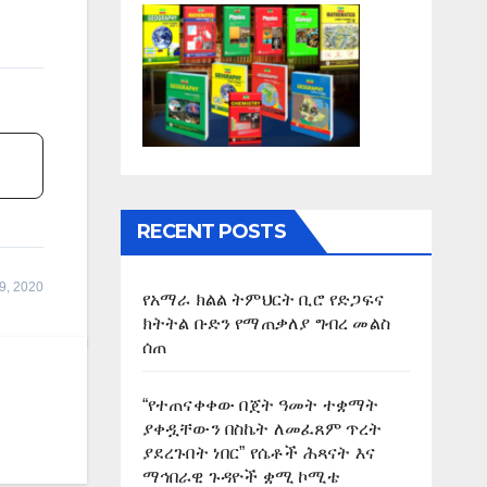
RECENT POSTS
9, 2020
የአማራ ክልል ትምህርት ቢሮ የድጋፍና
ክትትል ቡድን የማጠቃለያ ግብረ መልስ
ሰጠ
“የተጠናቀቀው በጀት ዓመት ተቋማት
ያቀዷቸውን በስኬት ለመፈጸም ጥረት
ያደረጉበት ነበር” የሴቶች ሕጻናት እና
ማኅበራዊ ጉዳዮች ቋሚ ኮሚቴ