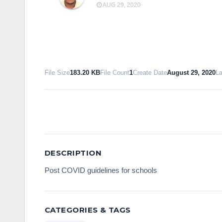
AUG 29, 2020
File Size
183.20 KB
File Count
1
Create Date
August 29, 2020
La
DESCRIPTION
Post COVID guidelines for schools
CATEGORIES & TAGS