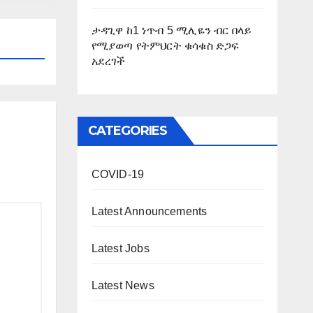
ታዳጊዋ ከ1 ነጥብ 5 ሚሊዬን ብር በላይ
የሚያወጣ የትምህርት ቁሳቁስ ድጋፍ
አደረገች
CATEGORIES
COVID-19
Latest Announcements
Latest Jobs
Latest News