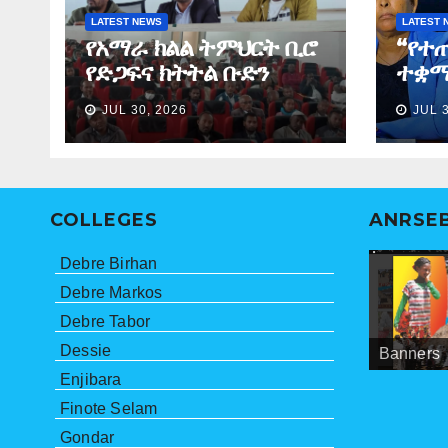
LATEST NEWS
LATEST 
የአማራ ክልል ትምህርት ቢሮ
“የተ
የድጋፍና ክትትል ቡድን
ተቋማ
የማጠቃለያ ግብረ መልስ ሰጠ
ለመፈ
JUL 30, 2026
JUL 
ነበር”
ማኅበ
ኮሚ
COLLEGES
ANRSE
Debre Birhan
Debre Markos
Debre Tabor
Dessie
Banners
Meetings
ANRSEB P
Enjibara
Finote Selam
Gondar