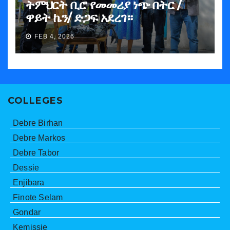
ትምህርት ቢሮ የመመሪያ ነጭ በትር /
ዋይት ኬን/ ድጋፍ አደረገ።
FEB 4, 2026
COLLEGES
Debre Birhan
Debre Markos
Debre Tabor
Dessie
Enjibara
Finote Selam
Gondar
Kemissie