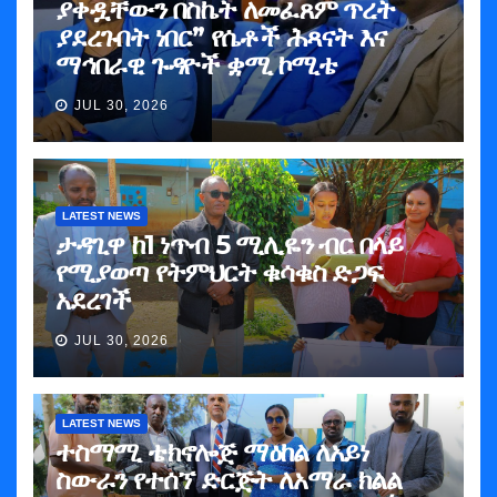
ያቀዷቸውን በስኬት ለመፈጸም ጥረት
ያደረጉበት ነበር” የሴቶች ሕጻናት እና
ማኅበራዊ ጉዳዮች ቋሚ ኮሚቴ
JUL 30, 2026
LATEST NEWS
ታዳጊዋ ከ1 ነጥብ 5 ሚሊዬን ብር በላይ
የሚያወጣ የትምህርት ቁሳቁስ ድጋፍ
አደረገች
JUL 30, 2026
LATEST NEWS
ተስማሚ ቴክኖሎጅ ማዕከል ለአይነ
ስውራን የተሰኘ ድርጅት ለአማራ ክልል