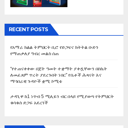
RECENT POSTS
የአማራ ክልል ትምህርት ቢሮ የድጋፍና ክትትል ቡድን
የማጠቃለያ ግብረ መልስ ሰጠ
“የተጠናቀቀው በጀት ዓመት ተቋማት ያቀዷቸውን በስኬት
ለመፈጸም ጥረት ያደረጉበት ነበር” የሴቶች ሕጻናት እና
ማኅበራዊ ጉዳዮች ቋሚ ኮሚቴ
ታዳጊዋ ከ1 ነጥብ 5 ሚሊዬን ብር በላይ የሚያወጣ የትምህርት
ቁሳቁስ ድጋፍ አደረገች