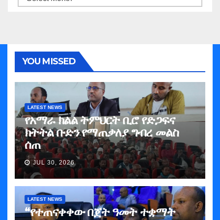
YOU MISSED
LATEST NEWS
የአማራ ክልል ትምህርት ቢሮ የድጋፍና
ክትትል ቡድን የማጠቃለያ ግብረ መልስ
ሰጠ
JUL 30, 2026
LATEST NEWS
“የተጠናቀቀው በጀት ዓመት ተቋማት