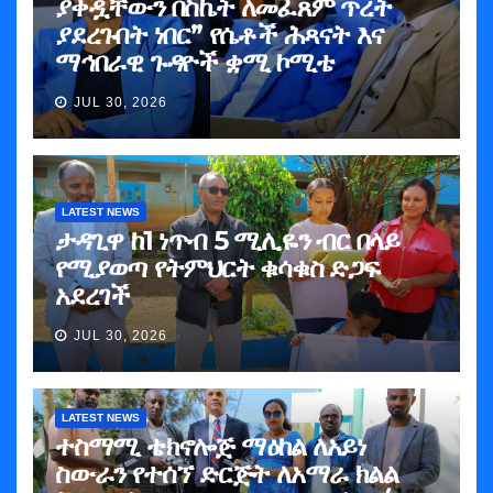
ያቀዷቸውን በስኬት ለመፈጸም ጥረት
ያደረጉበት ነበር” የሴቶች ሕጻናት እና
ማኅበራዊ ጉዳዮች ቋሚ ኮሚቴ
JUL 30, 2026
LATEST NEWS
ታዳጊዋ ከ1 ነጥብ 5 ሚሊዬን ብር በላይ
የሚያወጣ የትምህርት ቁሳቁስ ድጋፍ
አደረገች
JUL 30, 2026
LATEST NEWS
ተስማሚ ቴክኖሎጅ ማዕከል ለአይነ
ስውራን የተሰኘ ድርጅት ለአማራ ክልል