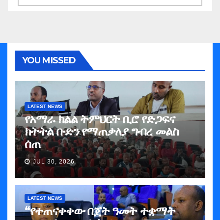
YOU MISSED
LATEST NEWS
የአማራ ክልል ትምህርት ቢሮ የድጋፍና
ክትትል ቡድን የማጠቃለያ ግብረ መልስ
ሰጠ
JUL 30, 2026
LATEST NEWS
“የተጠናቀቀው በጀት ዓመት ተቋማት