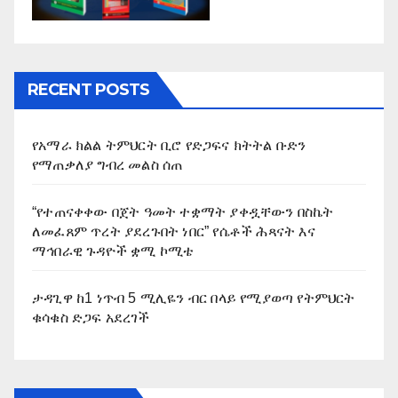
RECENT POSTS
የአማራ ክልል ትምህርት ቢሮ የድጋፍና ክትትል ቡድን
የማጠቃለያ ግብረ መልስ ሰጠ
“የተጠናቀቀው በጀት ዓመት ተቋማት ያቀዷቸውን በስኬት
ለመፈጸም ጥረት ያደረጉበት ነበር” የሴቶች ሕጻናት እና
ማኅበራዊ ጉዳዮች ቋሚ ኮሚቴ
ታዳጊዋ ከ1 ነጥብ 5 ሚሊዬን ብር በላይ የሚያወጣ የትምህርት
ቁሳቁስ ድጋፍ አደረገች