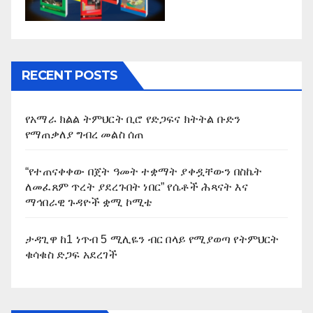
RECENT POSTS
የአማራ ክልል ትምህርት ቢሮ የድጋፍና ክትትል ቡድን
የማጠቃለያ ግብረ መልስ ሰጠ
“የተጠናቀቀው በጀት ዓመት ተቋማት ያቀዷቸውን በስኬት
ለመፈጸም ጥረት ያደረጉበት ነበር” የሴቶች ሕጻናት እና
ማኅበራዊ ጉዳዮች ቋሚ ኮሚቴ
ታዳጊዋ ከ1 ነጥብ 5 ሚሊዬን ብር በላይ የሚያወጣ የትምህርት
ቁሳቁስ ድጋፍ አደረገች