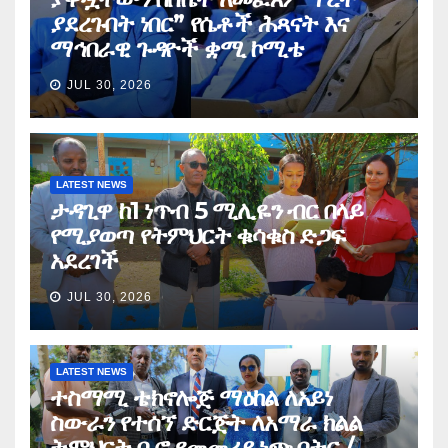
ያደረጉበት ነበር” የሴቶች ሕጻናት እና
ማኅበራዊ ጉዳዮች ቋሚ ኮሚቴ
JUL 30, 2026
LATEST NEWS
ታዳጊዋ ከ1 ነጥብ 5 ሚሊዬን ብር በላይ
የሚያወጣ የትምህርት ቁሳቁስ ድጋፍ
አደረገች
JUL 30, 2026
LATEST NEWS
ተስማሚ ቴክኖሎጅ ማዕከል ለአይነ
ስውራን የተሰኘ ድርጅት ለአማራ ክልል
ትምህርት ቢሮ የመመሪያ ነጭ በትር /