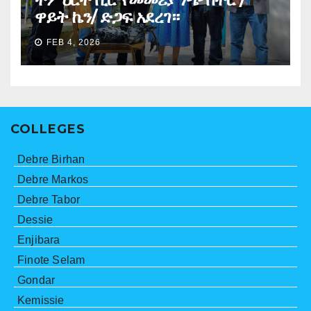
ዋይት ኬን/ ድጋፍ አደረገ።
FEB 4, 2026
COLLEGES
Debre Birhan
Debre Markos
Debre Tabor
Dessie
Enjibara
Finote Selam
Gondar
Kemissie