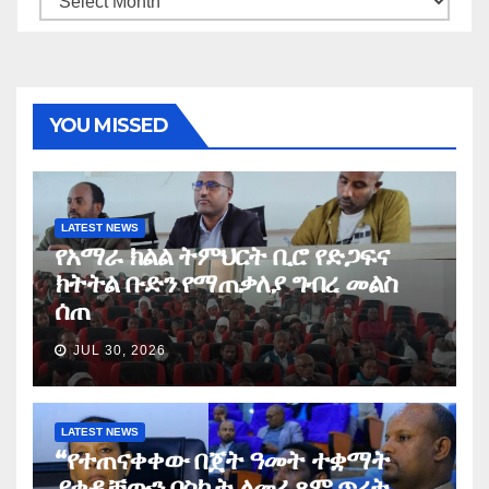
YOU MISSED
LATEST NEWS
የአማራ ክልል ትምህርት ቢሮ የድጋፍና
ክትትል ቡድን የማጠቃለያ ግብረ መልስ
ሰጠ
JUL 30, 2026
LATEST NEWS
“የተጠናቀቀው በጀት ዓመት ተቋማት
ያቀዷቸውን በስኬት ለመፈጸም ጥረት