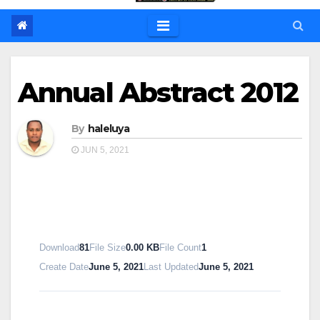
Annual Abstract 2012
By
haleluya
JUN 5, 2021
Download
81
File Size
0.00 KB
File Count
1
Create Date
June 5, 2021
Last Updated
June 5, 2021