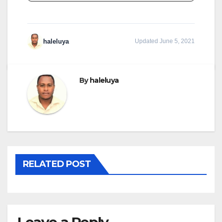
haleluya
Updated June 5, 2021
By
haleluya
RELATED POST
Leave a Reply