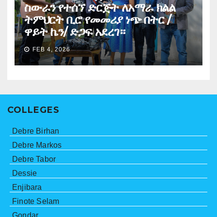
ስውራን የተሰኘ ድርጅት ለአማራ ክልል
ትምህርት ቢሮ የመመሪያ ነጭ በትር /
ዋይት ኬን/ ድጋፍ አደረገ።
FEB 4, 2026
COLLEGES
Debre Birhan
Debre Markos
Debre Tabor
Dessie
Enjibara
Finote Selam
Gondar