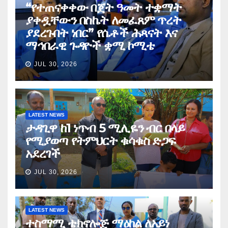
“የተጠናቀቀው በጀት ዓመት ተቋማት
ያቀዷቸውን በስኬት ለመፈጸም ጥረት
ያደረጉበት ነበር” የሴቶች ሕጻናት እና
ማኅበራዊ ጉዳዮች ቋሚ ኮሚቴ
JUL 30, 2026
LATEST NEWS
ታዳጊዋ ከ1 ነጥብ 5 ሚሊዬን ብር በላይ
የሚያወጣ የትምህርት ቁሳቁስ ድጋፍ
አደረገች
JUL 30, 2026
LATEST NEWS
ተስማሚ ቴክኖሎጅ ማዕከል ለአይነ