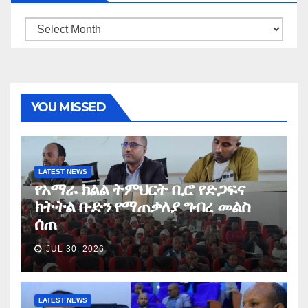
Archives
YOU MISSED
LATEST NEWS
የአማራ ክልል ትምህርት ቢሮ የድጋፍና
ክትትል ቡድን የማጠቃለያ ግብረ መልስ
ሰጠ
JUL 30, 2026
LATEST NEWS