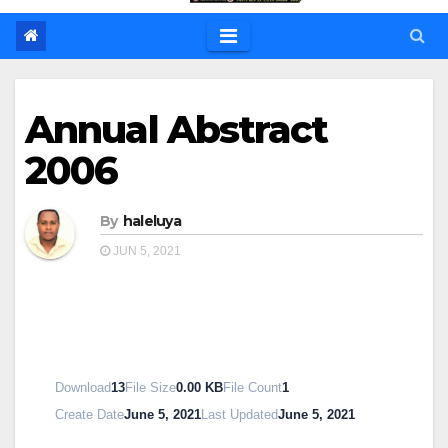
Annual Abstract
2006
By
haleluya
JUN 5, 2021
Download
13
File Size
0.00 KB
File Count
1
Create Date
June 5, 2021
Last Updated
June 5, 2021