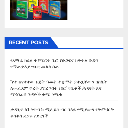
RECENT POSTS
የአማራ ክልል ትምህርት ቢሮ የድጋፍና ክትትል ቡድን
የማጠቃለያ ግብረ መልስ ሰጠ
“የተጠናቀቀው በጀት ዓመት ተቋማት ያቀዷቸውን በስኬት
ለመፈጸም ጥረት ያደረጉበት ነበር” የሴቶች ሕጻናት እና
ማኅበራዊ ጉዳዮች ቋሚ ኮሚቴ
ታዳጊዋ ከ1 ነጥብ 5 ሚሊዬን ብር በላይ የሚያወጣ የትምህርት
ቁሳቁስ ድጋፍ አደረገች