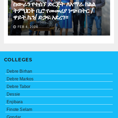
ስውራን የተሰኘ ድርጅት ለአማራ ክልል
ትምህርት ቢሮ የመመሪያ ነጭ በትር /
ዋይት ኬን/ ድጋፍ አደረገ።
FEB 4, 2026
COLLEGES
Debre Birhan
Debre Markos
Debre Tabor
Dessie
Enjibara
Finote Selam
Gondar