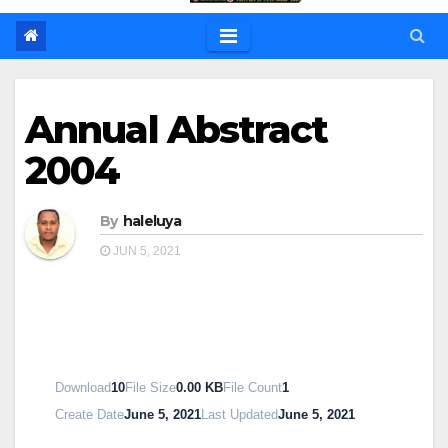
Annual Abstract
2004
By
haleluya
JUN 5, 2021
Download
10
File Size
0.00 KB
File Count
1
Create Date
June 5, 2021
Last Updated
June 5, 2021