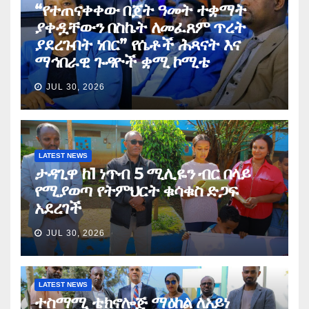
“የተጠናቀቀው በጀት ዓመት ተቋማት
ያቀዷቸውን በስኬት ለመፈጸም ጥረት
ያደረጉበት ነበር” የሴቶች ሕጻናት እና
ማኅበራዊ ጉዳዮች ቋሚ ኮሚቴ
JUL 30, 2026
LATEST NEWS
ታዳጊዋ ከ1 ነጥብ 5 ሚሊዬን ብር በላይ
የሚያወጣ የትምህርት ቁሳቁስ ድጋፍ
አደረገች
JUL 30, 2026
LATEST NEWS
ተስማሚ ቴክኖሎጅ ማዕከል ለአይነ