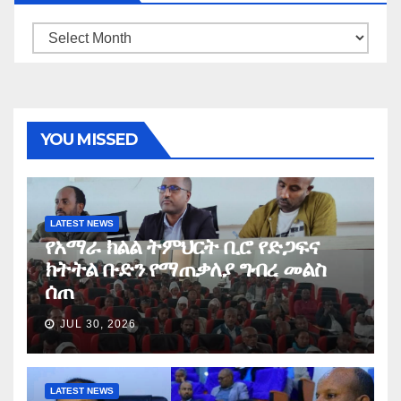
Archives
YOU MISSED
LATEST NEWS
የአማራ ክልል ትምህርት ቢሮ የድጋፍና
ክትትል ቡድን የማጠቃለያ ግብረ መልስ
ሰጠ
JUL 30, 2026
LATEST NEWS