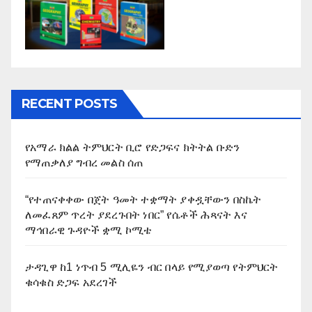
RECENT POSTS
የአማራ ክልል ትምህርት ቢሮ የድጋፍና ክትትል ቡድን
የማጠቃለያ ግብረ መልስ ሰጠ
“የተጠናቀቀው በጀት ዓመት ተቋማት ያቀዷቸውን በስኬት
ለመፈጸም ጥረት ያደረጉበት ነበር” የሴቶች ሕጻናት እና
ማኅበራዊ ጉዳዮች ቋሚ ኮሚቴ
ታዳጊዋ ከ1 ነጥብ 5 ሚሊዬን ብር በላይ የሚያወጣ የትምህርት
ቁሳቁስ ድጋፍ አደረገች