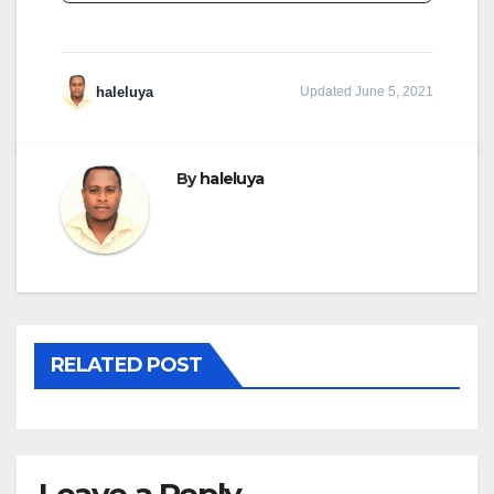
haleluya
Updated June 5, 2021
By
haleluya
RELATED POST
Leave a Reply