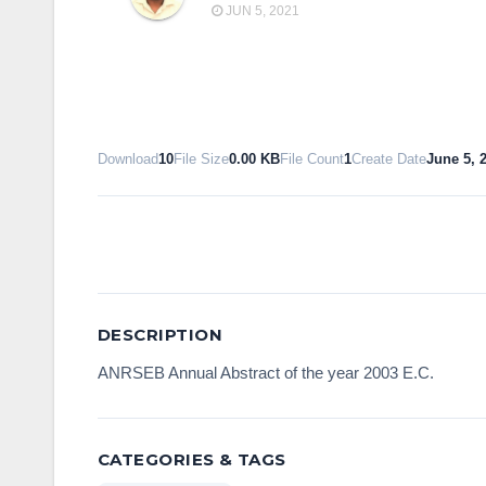
JUN 5, 2021
Download
10
File Size
0.00 KB
File Count
1
Create Date
June 5, 
DESCRIPTION
ANRSEB Annual Abstract of the year 2003 E.C.
CATEGORIES & TAGS