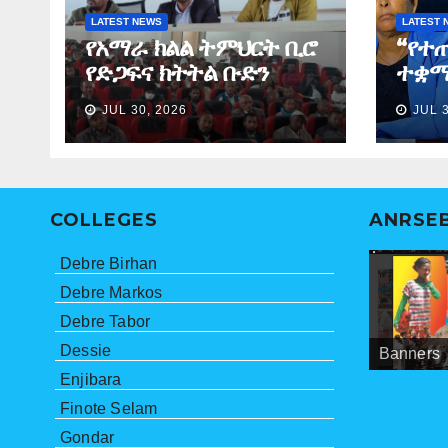
LATEST NEWS
LATEST 
የአማራ ክልል ትምህርት ቢሮ
“የተ
የድጋፍና ክትትል ቡድን
ተቋማ
የማጠቃለያ ግብረ መልስ ሰጠ
ለመፈ
JUL 30, 2026
JUL 
ነበር”
ማኅበ
ኮሚ
COLLEGES
ANRSE
Debre Birhan
Debre Markos
Debre Tabor
Dessie
Banners
Meetings
ANRSEB P
Enjibara
Finote Selam
Gondar