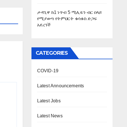
ታዳጊዋ ከ1 ነጥብ 5 ሚሊዬን ብር በላይ
የሚያወጣ የትምህርት ቁሳቁስ ድጋፍ
አደረገች
CATEGORIES
COVID-19
Latest Announcements
Latest Jobs
Latest News