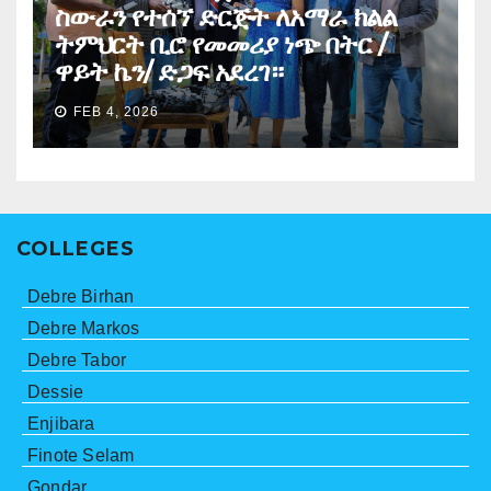
ስውራን የተሰኘ ድርጅት ለአማራ ክልል
ትምህርት ቢሮ የመመሪያ ነጭ በትር /
ዋይት ኬን/ ድጋፍ አደረገ።
FEB 4, 2026
COLLEGES
Debre Birhan
Debre Markos
Debre Tabor
Dessie
Enjibara
Finote Selam
Gondar