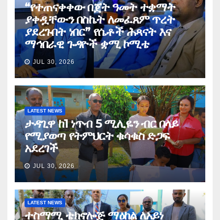
“የተጠናቀቀው በጀት ዓመት ተቋማት
ያቀዷቸውን በስኬት ለመፈጸም ጥረት
ያደረጉበት ነበር” የሴቶች ሕጻናት እና
ማኅበራዊ ጉዳዮች ቋሚ ኮሚቴ
JUL 30, 2026
LATEST NEWS
ታዳጊዋ ከ1 ነጥብ 5 ሚሊዬን ብር በላይ
የሚያወጣ የትምህርት ቁሳቁስ ድጋፍ
አደረገች
JUL 30, 2026
LATEST NEWS
ተስማሚ ቴክኖሎጅ ማዕከል ለአይነ