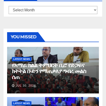
Archives
YOU MISSED
LATEST NEWS
የአማራ ክልል ትምህርት ቢሮ የድጋፍና
ክትትል ቡድን የማጠቃለያ ግብረ መልስ
ሰጠ
JUL 30, 2026
LATEST NEWS