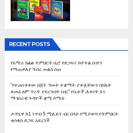
RECENT POSTS
የአማራ ክልል ትምህርት ቢሮ የድጋፍና ክትትል ቡድን
የማጠቃለያ ግብረ መልስ ሰጠ
“የተጠናቀቀው በጀት ዓመት ተቋማት ያቀዷቸውን በስኬት
ለመፈጸም ጥረት ያደረጉበት ነበር” የሴቶች ሕጻናት እና
ማኅበራዊ ጉዳዮች ቋሚ ኮሚቴ
ታዳጊዋ ከ1 ነጥብ 5 ሚሊዬን ብር በላይ የሚያወጣ የትምህርት
ቁሳቁስ ድጋፍ አደረገች