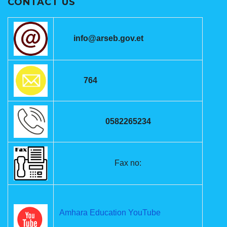
CONTACT US
info@arseb.gov.et
764
0582265234
Fax no:
Amhara Education YouTube