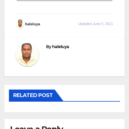
haleluya
Updated June 5, 2021
By
haleluya
RELATED POST
Leave a Reply