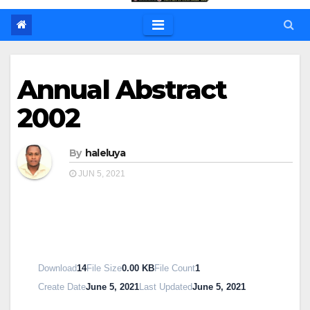
Annual Abstract
2002
By
haleluya
JUN 5, 2021
Download
14
File Size
0.00 KB
File Count
1
Create Date
June 5, 2021
Last Updated
June 5, 2021