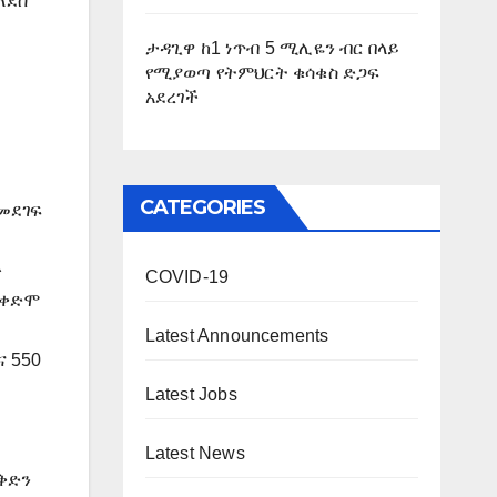
ለደስ
ታዳጊዋ ከ1 ነጥብ 5 ሚሊዬን ብር በላይ
የሚያወጣ የትምህርት ቁሳቁስ ድጋፍ
አደረገች
CATEGORIES
መደገፍ
ው
COVID-19
የቀድሞ
Latest Announcements
ና 550
Latest Jobs
Latest News
ቅድን