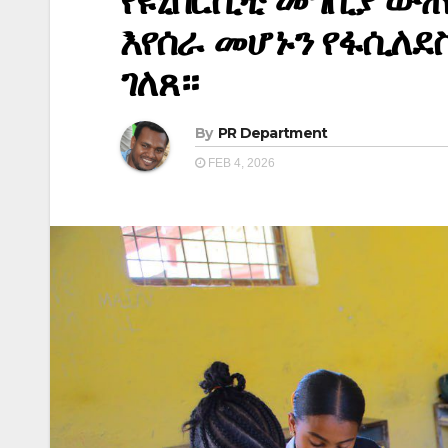
የዩኒቨርሲቲ መግቢያ ው
እየሰራ መሆኑን የፋሲለደ
ገለጸ።
By
PR Department
FEB 4, 2026