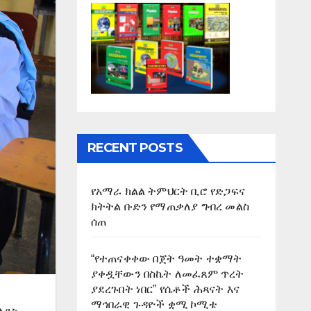
RECENT POSTS
የአማራ ክልል ትምህርት ቢሮ የድጋፍና
ክትትል ቡድን የማጠቃለያ ግብረ መልስ
ሰጠ
“የተጠናቀቀው በጀት ዓመት ተቋማት
ያቀዷቸውን በስኬት ለመፈጸም ጥረት
ያደረጉበት ነበር” የሴቶች ሕጻናት እና
ማኅበራዊ ጉዳዮች ቋሚ ኮሚቴ