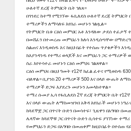
በዚህ ዓመት የ12ኛ ክፍል ፈተና የሚወስዱ ሁሉም ተማሪዎች 
ሁለተኛ ደረጃ ትምህርት ቤት ገለጸ።
በጎንደር ከተማ የሚገኘው ፋሲለደስ ሁለተኛ ደረጃ ትምህርት ቤ
ተማሪዎችን ለማሳለፍ እየሰራ መሆኑን ገልጿል።
የትምህርት ቤቱ ርዕሰ መምህር አቶ እንዳለው ታደሰ ተፈታኝ 
በመሸፈን በተመረጡ መምህራን ክለሳ እንዲሰጣቸው በማድረግ፣
ስልጠና እንዲወስዱ እና ከዚህ በፊት የተሰጡ ጥያቄዎችን እንዲ
ከእያንዳንዱ የተማሪ ወላጆች እና መምህራን ጋር ተማሪዎች 
ስራ እየተሳተራ መሆኑን ርዕሰ መምህሩ ገልጸዋል።
ርዕሰ መምህሩ በዚህ ዓመት የ12ኛ ክፈል ፈተና የሚወስዱ 6
ብለዋል። ቢያንስ 20 ተማሪዎች 500 እና በላይ ውጤት ለማ
ተማሪዎች ድጋፍ እያደረጉ መሆኑን አመላክተዋል።
ተማሪ ሱመያ ኢሳ የፋሲለደስ 2ኛ ደረጃ ትምህርት ቤት የ12ኛ 
እና በላይ ውጤት ለማስመዝገብ አቅዳ እየሰራች መሆኑን ነግራ
ከጓደኞቿ ጋር በጥናት ቡድን በመሳተፍ፣ ጊዜዋን በአግባቡ በመ
ሌላኛው ከጓደኞቹ ጋር በጥናት ቡድን ሲሳተፍ ያገኘነው ተማሪ
የመምህራን ድጋፍ በአግባቡ በመጠቀም ከዚህ በፊት በተሰጡ የ