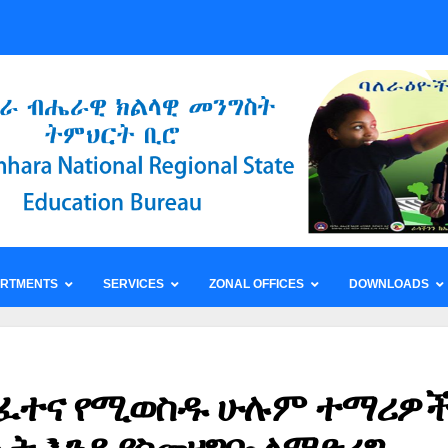
ARTMENTS
SERVICES
ZONAL OFFICES
DOWNLOADS
ል ፈተና የሚወስዱ ሁሉም ተማሪዎ