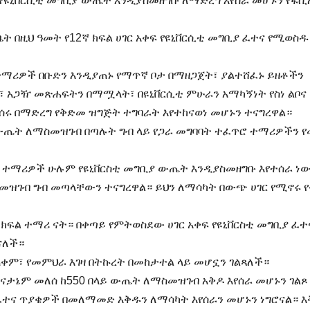
የዩኒቨርሲቲ መግቢያ ውጤት እንዲያስመዘግቡ ለማድረግ እየሰራ መሆኑን የፋሲ
ት በዚህ ዓመት የ12ኛ ክፍል ሀገር አቀፍ የዩኒቨርሲቲ መግቢያ ፈተና የሚወስዱ
ተማሪዎች በቡድን እንዲያጠኑ የማጥኛ ቦታ በማዘጋጀት፣ ያልተሸፈኑ ይዘቶችን
 አጋዥ መጽሐፍትን በማሟላት፣ በዩኒቨርሲቲ ምሁራን አማካኝነት የስነ ልቦና
ሰሩ በማድረግ የቅድመ ዝግጅት ተግባራት እየተከናወነ መሆኑን ተናግረዋል።
ውጤት ለማስመዝገብ በጣሉት ግብ ላይ የጋራ መግባባት ተፈጥሮ ተማሪዎችን የ
30 ተማሪዎች ሁሉም የዩኒቨርስቲ መግቢያ ውጤት እንዲያስመዘግቡ እየተሰራ ነ
ስመዝገብ ግብ መጣላቸውን ተናግረዋል። ይህን ለማሳካት በውጭ ሀገር የሚኖሩ 
ክፍል ተማሪ ናት። በቀጣይ የምትወስደው ሀገር አቀፍ የዩኒቨርስቲ መግቢያ ፈተ
ናለች።
ጠቀም፣ የመምህራ እገዛ በትኩረት በመከታተል ላይ መሆኗን ገልጻለች።
 ናታኔም መለሰ ከ550 በላይ ውጤት ለማስመዝገብ አቅዶ እየሰራ መሆኑን ገልጾ
ፈተና ጥያቄዎች በመለማመድ እቅዱን ለማሳካት እየሰራን መሆኑን ነግሮናል። እ