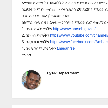
ለማሳካት እምነት፣ ቁርጠኝነት እና ተከታታይይ ስራ እንደሚ
በ1934 ዓ.ም የተመሰረተው የፋሲለደስ 2ኛ ደረጃ ትምህርት
ቤቱ ያገኘነው መረጃ ያመለክታል።
ከአማራ ብሔራዊ ክልላዊ መንግስት ትምህርት ቢሮ ተጨማ
1. በዌብ ሳይት ገጻችን
http://www.anrseb.gov.et/
2. በዩቱብ ቻናላችን
https://www.youtube.com/ch
3. በፌስ ቡክ ገጻችን
https://www.facebook.com/Amhar
4. በቴሌግራም ቻናላችን
t.me/anrse
ያግኙን
By
PR Department