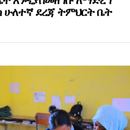
ጤት እንዲያስመዘግቡ ለማድረግ
ስ ሁለተኛ ደረጃ ትምህርት ቤት