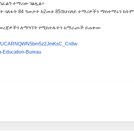
ያስፈልግ ተማሪው ገልጿል።
 ቤት ባለፉት 84 ዓመታት ከ2መቶ 85ሽህ በላይ ተማሪዎችን ማስተማሩን ከት
ሪ መረጃዎችን ለማግኘት የሚከተሉትን አማራጮች ይጠቀሙ
annel/UCARNQWN5bm5z2JmKsC_Cn8w
a-Education-Bureau