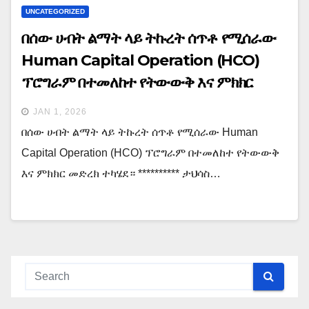
UNCATEGORIZED
በሰው ሀብት ልማት ላይ ትኩረት ሰጥቶ የሚሰራው
Human Capital Operation (HCO)
ፕሮግራም በተመለከተ የትውውቅ እና ምክክር
መድረክ ተካሄደ። **********
JAN 1, 2026
በሰው ሀብት ልማት ላይ ትኩረት ሰጥቶ የሚሰራው Human
Capital Operation (HCO) ፕሮግራም በተመለከተ የትውውቅ
እና ምክክር መድረክ ተካሄደ። ********** ታህሳስ…