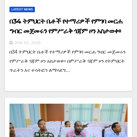
LATEST NEWS
በ34 ትምህርት ቤቶች የተማሪዎች የምገባ መርሐ
ግብር መጀመሩን የምሥራቅ ጎጃም ዞን አስታወቀ፡፡
JAN 16, 2026
በ34 ትምህርት ቤቶች የተማሪዎች የምገባ መርሐ ግብር መጀመሩን
የምሥራቅ ጎጃም ዞን አስታወቀ፡፡ በምሥራቅ ጎጃም ዞን የትምህርት
ጥራትን እና ተሳትፎን ለማሳደግ…