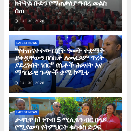
ክትትል ቡድን የማጠቃለያ ግብረ መልስ
ሰጠ
JUL 30, 2026
LATEST NEWS
“የተጠናቀቀው በጀት ዓመት ተቋማት
ያቀዷቸውን በስኬት ለመፈጸም ጥረት
ያደረጉበት ነበር” የሴቶች ሕጻናት እና
ማኅበራዊ ጉዳዮች ቋሚ ኮሚቴ
JUL 30, 2026
LATEST NEWS
ታዳጊዋ ከ1 ነጥብ 5 ሚሊዬን ብር በላይ
የሚያወጣ የትምህርት ቁሳቁስ ድጋፍ