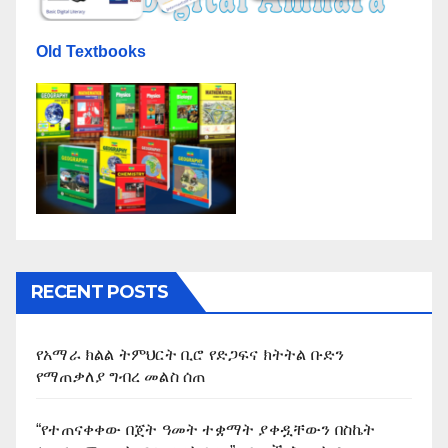
Old Textbooks
RECENT POSTS
የአማራ ክልል ትምህርት ቢሮ የድጋፍና ክትትል ቡድን
የማጠቃለያ ግብረ መልስ ሰጠ
“የተጠናቀቀው በጀት ዓመት ተቋማት ያቀዷቸውን በስኬት