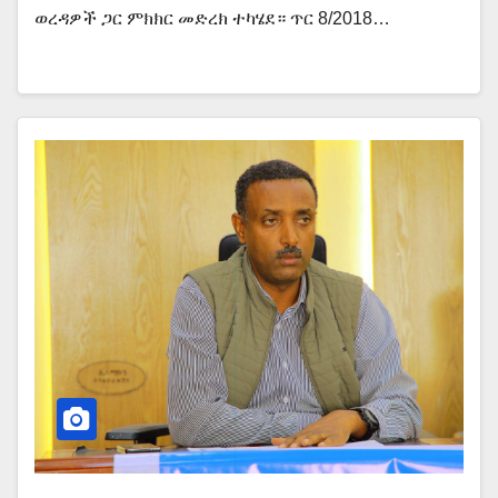
ወረዳዎች ጋር ምክክር መድረክ ተካሄደ። ጥር 8/2018…