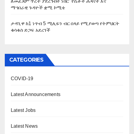
ለመፈጸም ጥረት ያደረጉበት ነበር” የሴቶች ሕጻናት እና
ማኅበራዊ ጉዳዮች ቋሚ ኮሚቴ
ታዳጊዋ ከ1 ነጥብ 5 ሚሊዬን ብር በላይ የሚያወጣ የትምህርት
ቁሳቁስ ድጋፍ አደረገች
CATEGORIES
COVID-19
Latest Announcements
Latest Jobs
Latest News