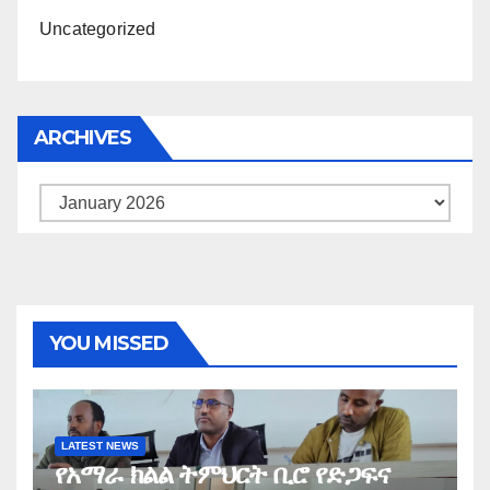
Uncategorized
ARCHIVES
Archives
YOU MISSED
LATEST NEWS
የአማራ ክልል ትምህርት ቢሮ የድጋፍና