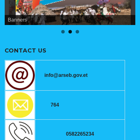
Banners
Meetings
ANRSEB Photo Gallery
CONTACT US
info@arseb.gov.et
764
0582265234