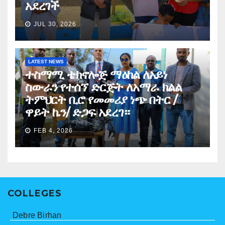
አደረገች
JUL 30, 2026
LATEST NEWS
ተስማሚ ቴክኖሎጅ ማዕከል ለአይነ
ስውራን የተሰኘ ድርጅት ለአማራ ክልል
ትምህርት ቢሮ የመመሪያ ነጭ በትር /
ዋይት ኬን/ ድጋፍ አደረገ።
FEB 4, 2026
COLLEGES
Debre Birhan