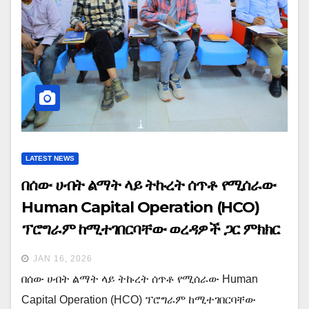
LATEST NEWS
በሰው ሀብት ልማት ላይ ትኩረት ሰጥቶ የሚሰራው
Human Capital Operation (HCO)
ፕሮግራም ከሚተገበርባቸው ወረዳዎች ጋር ምክክር
መድረክ ተካሄደ።
JAN 16, 2026
በሰው ሀብት ልማት ላይ ትኩረት ሰጥቶ የሚሰራው Human
Capital Operation (HCO) ፕሮግራም ከሚተገበርባቸው