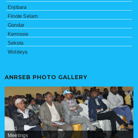
Enjibara
Finote Selam
Gondar
Kemissie
Sekota
Woldeya
ANRSEB PHOTO GALLERY
Banners
Meetings
ANRSEB Photo Gallery