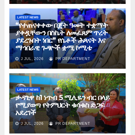
LATEST NEWS
“የተጠናቀቀው በጀት ዓመት ተቋማት
ያቀዷቸውን በስኬት ለመፈጸም ጥረት
ያደረጉበት ነበር” የሴቶች ሕጻናት እና
ማኅበራዊ ጉዳዮች ቋሚ ኮሚቴ
J JUL, 2026
PR DEPARTMENT
LATEST NEWS
ታዳጊዋ ከ1 ነጥብ 5 ሚሊዬን ብር በላይ
የሚያወጣ የትምህርት ቁሳቁስ ድጋፍ
አደረገች
J JUL, 2026
PR DEPARTMENT