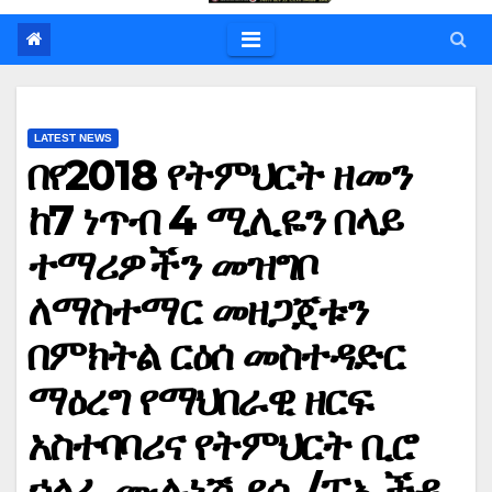
LATEST NEWS
በየ2018 የትምህርት ዘመን
ከ7 ነጥብ 4 ሚሊዬን በላይ
ተማሪዎችን መዝግቦ
ለማስተማር መዘጋጀቱን
በምክትል ርዕሰ መስተዳድር
ማዕረግ የማህበራዊ ዘርፍ
አስተባባሪና የትምህርት ቢሮ
ኃላፊ ሙሉነሽ ደሴ /ፒኤችዲ