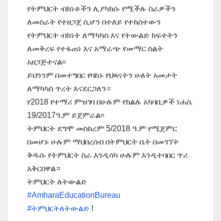
የትምህርት ብክነቶችን ሊያካክሱ የሚችሉ ስራዎችን
ለመስራት የተዘጋጀ ሲሆን በተለይ የተከሰተውን
የትምህርት ብክነት ለማካካስ እና የትውልድ ክፍተትን
ለመቅረፍ የተፋጠነ እና አማራጭ የመማር ስልት
አዘጋጅተናል፡፡
ይህንንም በመተግበር የባከኑ የህጻናትን ሁለት አመታት
ለማካካስ ጥረት እናደርጋለን።
የ2018 የተማሪ ምዝገባ በሁሉም የክልሉ አካባቢዎች ነሐሴ
19/2017ዓ.ም ይጀምራል፡፡
ትምህርት ደግሞ መስከረም 5/2018 ዓ.ም የሚጀምር
በመሆኑ ሁሉም ማህበረሰብ በትምህርት ቤት በመገኘት
ቅዱሱ የትምህርት ስራ እንዲሳካ ሁሉም እንዲተባበር ጥሪ
አቅርበዋል።
ትምህርት ለትውልድ
#AmharaEducationBureau
#ትምህርትለትውልድ
!