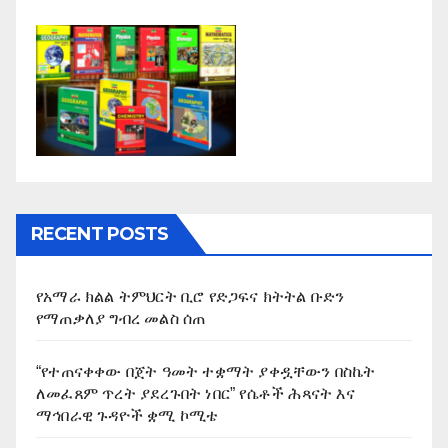
RECENT POSTS
የአማራ ክልል ትምህርት ቢሮ የድጋፍና ክትትል ቡድን
የማጠቃለያ ግብረ መልስ ሰጠ
“የተጠናቀቀው በጀት ዓመት ተቋማት ያቀዷቸውን በስኬት
ለመፈጸም ጥረት ያደረጉበት ነበር” የሴቶች ሕጻናት እና
ማኅበራዊ ጉዳዮች ቋሚ ኮሚቴ