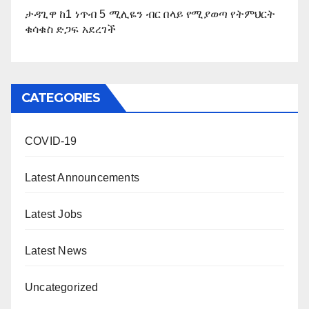
ታዳጊዋ ከ1 ነጥብ 5 ሚሊዬን ብር በላይ የሚያወጣ የትምህርት
ቁሳቁስ ድጋፍ አደረገች
CATEGORIES
COVID-19
Latest Announcements
Latest Jobs
Latest News
Uncategorized