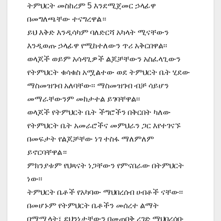
ትምህርት መስከረም 5 እንደሚጀመር ኃላፊዋ
በመግለጫቸው ተናግረዋል።
ይህ እቅድ እንዲሳካም ባለድርሻ አካላት ሚናቸውን
እንዲወጡ ኃላፊዋ የሚከተለውን ጥሪ አቅርበዋል፡፡
ወላጆች ወይም አሳዳጊዎች ልጆቻቸውን አስፈላጊውን
የትምህርት ቁሳቁስ አሟልተው ወደ ትምህርት ቤት ሂደው
ማስመዝገብ አለባቸው፡፡ ማስመዝገብ ብቻ ሳይሆን
መማራቸውንም መከታተል ይገባቸዋል፡፡
ወላጆች የትምህርት ቤት ችግሮችን በቅርበት ካለው
የትምህርት ቤት አመራሮችና መምህራን ጋር እየተገናኙ
በመፍታት የልጆቻቸው ነገ ተስፋ ማለምለም
ይኖርባቸዋል።
ምክንያቱም የህጻናት ነጋቸውን የምናበራው በትምህርት
ነው፡፡
ትምህርት ቤቶች የአካባው ማህበረሰብ ሀብቶች ናቸው፡፡
በመሆኑም የትምህርት ቤቶችን መሰረተ ልማት
በማሟላት፣ ደህንነታቸውን በመጠበቅ ረገድ ማህበረሰቡ