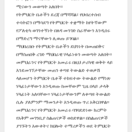
ሚናውን መወጣት አለበት፡፡
የትምህርት ቤቶችን ደረጃ በማሻሻል፣ የህብረተሰብ
ተሳትፎን በማሳደግ የትምህርት ተቋማት ከየትኛውም
የፖለቲካ ወገንተኝነት በጸዳ መንገድ ስራቸውን እንዲሰሩ
በማድረግ ማናቸውን ሊወጡ ይገባል፡፡
ማህበረሰቡ የትምህርት ቤቶችን ደህንነት በመጠበቅና
በማስጠበቅ ረገድ ማህበራዊ ሃላፊነቱን መወጣት አለበት፡፡
መምህራንና የትምህርት አመራሩ በዚህ ታሪካዊ ወቅት ላይ
እንደመገኘታቸው መጠን ቀጣዩ ትውልድ ተወቃሽ
ላለመሆን ትምህርት ቤቶች ተከፍተው ትውልድ የማነጽ
ሃላፊነታቸውን እንዲወጡ ከመቸውም ጊዜ በላይ ታላቅ
ሃላፊነት አለባቸው፡፡ ሃላፊነታቸውንም ለቀጣዩ ትውልድ
ሲሉ ያለምንም ማመንታት እንዲወጡ ጥሪ አቅርበዋል፡፡
መምህራንና የትምህርት አመራሩ ባገባደድነው ክረምት
የአቅም መገንቢያ ስልጠናዎች ወስደዋል፡፡ በስልጠናዎች
ያገኙትን እውቀትና ክህሎት ተማሪዎችን ወደ ትምህርት