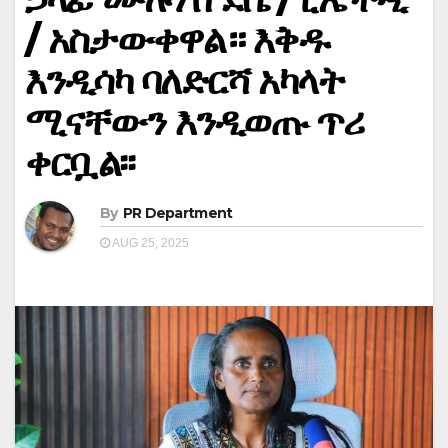
/ አስታውቀዋል። እቅዱ
እንዲሳካ ባለድርሻ አካላት
ሚናቸውን እንዲወጡ ጥሪ
ቀርቧል፡፡
By
PR Department
AUG 25, 2025