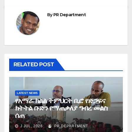
By
PR Department
RELATED POST
LATEST NEWS
የአማራ ክልል ትምህርት ቢሮ የድጋፍና
ክትትል ቡድን የማጠቃለያ ግብረ መልስ
ሰጠ
J JUL, 2026
PR DEPARTMENT