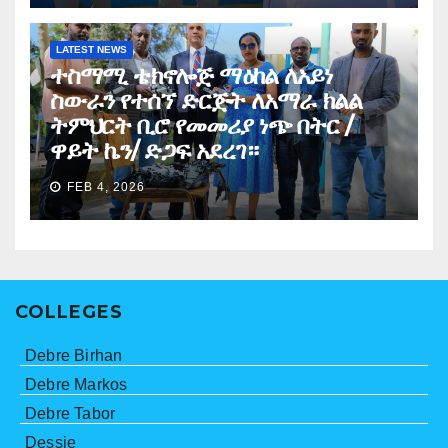
LATEST NEWS
ተስማሚ ቴክኖሎጅ ማዕከል ለአይነ
ስውራን የተሰኘ ድርጅት ለአማራ ክልል
ትምህርት ቢሮ የመመሪያ ነጭ በትር /
ዋይት ኬን/ ድጋፍ አደረገ።
FEB 4, 2026
COLLEGES
Debre Birhan
Debre Markos
Debre Tabor
Dessie