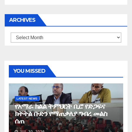
ARCHIVES
Archives
YOU MISSED
LATEST NEWS
የአማራ ክልል ትምህርት ቢሮ የድጋፍና
ክትትል ቡድን የማጠቃለያ ግብረ መልስ
ሰጠ
JUL 30, 2026