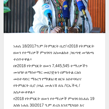
ነሐሴ 18/2017ዓ.ም /ትምህርት ቢሮ/ የ2018 የትምህርት
ዘመን የተማሪዎች ምዝገባን አስመልክቶ ጋዜጣዊ መግለጫ
ተሰጥተዋል።
በየ2018 የትምህርት ዘመን 7,445,545 ተማሪዎችን
መዝግቦ ለማስተማር መዘጋጀቱን በምክትል ርዕሰ
መስተዳድር ማዕረግ የማህበራዊ ዘርፍ አስተባባሪና
የትምህርት ቢሮ ኃላፊ ሙሉነሽ ደሴ /ፒኤችዲ /
አስታውቀዋል።
የ2018 የትምህርት ዘመን የተማሪዎች ምዝገባ ከነሐሴ 19
እስከ ነሐሴ 30/2017 ዓ.ም ድረስ እንደሚካሄድ እና