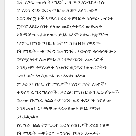
ቤት እንዲመጡና ትምህርትታቸውን እንዲከታተሉ
በማድግ ረገድ ወደ ተግባር መለወጥ አለባቸው፡፡
አጋር ድርጅቶች አማራ ክልል ትምህርት ከሰሜኑ ጦርነት
ጀምሮ እየደረሰበት ላለው መደነቃቀፍና ውድመት
አቅማቸው የፈቀደውን ያህል አለም አቀፍ ተቋማትን
ጭምር በማስተባበር ሀብት የማሰባሰብና የወደሙ
የትምህርት ተቋማትን በመገንባት፣ የውስጥ ቁሳቁሳቸውን
በማሟላት፣ ለመምህራንና የትምህርት አመራሮች
እንዲሁም ተማሪዎች ስነልቦና ድጋፍና ስልጠናዎችን
በመስጠት እንዲሳተፉ ጥሪ እናቀርባለን፡፡
ምሁራን፣ የሀገር ሽማግሌዎች፣ የሃይማኖት አባቶች፣
ተጽዕኖ ፈጣሪ ግለሰቦች፣ ልዩ ልዩ የማህበረሰብ አደረጃጀቶች
በሙሉ የአማራ ክልል ትምህርት ወደ ቀደምት ከፍታው
እንዲመለስ አቅማቸው የፈቀደውን ያህል ማገዝ
ያስፈልጋል።
የአማራ ክልል ትምህርት ቢሮና እስከ ታች ድረስ ያለው
የትምህርት መዋቅርና መንግስት የባለፉ አመታት