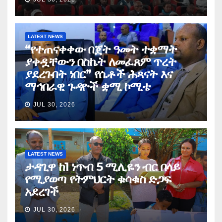
LATEST NEWS
“የተጠናቀቀው በጀት ዓመት ተቋማት
ያቀዷቸውን በስኬት ለመፈጸም ጥረት
ያደረጉበት ነበር” የሴቶች ሕጻናት እና
ማኅበራዊ ጉዳዮች ቋሚ ኮሚቴ
JUL 30, 2026
LATEST NEWS
ታዳጊዋ ከ1 ነጥብ 5 ሚሊዬን ብር በላይ
የሚያወጣ የትምህርት ቁሳቁስ ድጋፍ
አደረገች
JUL 30, 2026