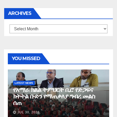
ARCHIVES
Archives
YOU MISSED
LATEST NEWS
የአማራ ክልል ትምህርት ቢሮ የድጋፍና
ክትትል ቡድን የማጠቃለያ ግብረ መልስ
ሰጠ
JUL 30, 2026