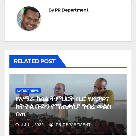
By
PR Department
RELATED POST
LATEST NEWS
የአማራ ክልል ትምህርት ቢሮ የድጋፍና
ክትትል ቡድን የማጠቃለያ ግብረ መልስ
ሰጠ
J JUL, 2026
PR DEPARTMENT