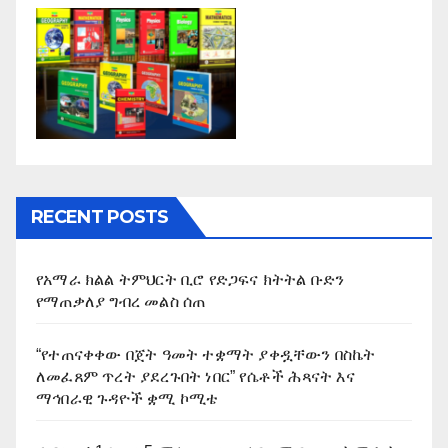
RECENT POSTS
የአማራ ክልል ትምህርት ቢሮ የድጋፍና ክትትል ቡድን
የማጠቃለያ ግብረ መልስ ሰጠ
“የተጠናቀቀው በጀት ዓመት ተቋማት ያቀዷቸውን በስኬት
ለመፈጸም ጥረት ያደረጉበት ነበር” የሴቶች ሕጻናት እና
ማኅበራዊ ጉዳዮች ቋሚ ኮሚቴ