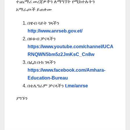
ተጨማሪ መረጃዎችን ለማግኘት የሚከተሉትን
አማራጮች ይጠቀሙ
በዌብ ሳይት ገጻችን
http://www.anrseb.gov.et/
በዩቱብ ቻናላችን
https://www.youtube.com/channel/UCA
RNQWN5bm5z2JmKsC_Cn8w
በፌስ ቡክ ገጻችን
https://www.facebook.com/Amhara-
Education-Bureau
በቴሌግራም ቻናላችን
t.me/anrse
ያግኙን