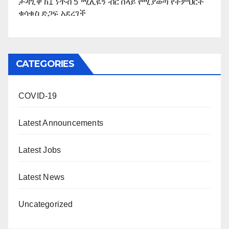
ታዳጊዋ ከ1 ነጥብ 5 ሚሊዬን ብር በላይ የሚያወጣ የትምህርት
ቁሳቁስ ድጋፍ አደረገች
CATEGORIES
COVID-19
Latest Announcements
Latest Jobs
Latest News
Uncategorized