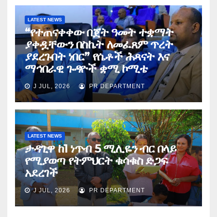
LATEST NEWS
“የተጠናቀቀው በጀት ዓመት ተቋማት
ያቀዷቸውን በስኬት ለመፈጸም ጥረት
ያደረጉበት ነበር” የሴቶች ሕጻናት እና
ማኅበራዊ ጉዳዮች ቋሚ ኮሚቴ
J JUL, 2026
PR DEPARTMENT
LATEST NEWS
ታዳጊዋ ከ1 ነጥብ 5 ሚሊዬን ብር በላይ
የሚያወጣ የትምህርት ቁሳቁስ ድጋፍ
አደረገች
J JUL, 2026
PR DEPARTMENT