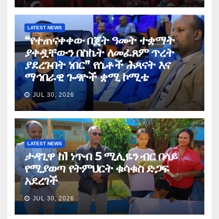
LATEST NEWS
“የተጠናቀቀው በጀት ዓመት ተቋማት
ያቀዷቸውን በስኬት ለመፈጸም ጥረት
ያደረጉበት ነበር” የሴቶች ሕጻናት እና
ማኅበራዊ ጉዳዮች ቋሚ ኮሚቴ
JUL 30, 2026
LATEST NEWS
ታዳጊዋ ከ1 ነጥብ 5 ሚሊዬን ብር በላይ
የሚያወጣ የትምህርት ቁሳቁስ ድጋፍ
አደረገች
JUL 30, 2026