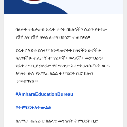
ባለፉት ተከታታይ አራት ቀናት በክልላችን ሲሰጥ የቆየው
የ8ኛ እና የ6ኛ ክፍል ፈተና በሰላም ተጠናቋል፡፡
የፈተና ሂደቱ በሰላም እንዲጠናቀቅ ከጎናችን ሁናችሁ
ላአገዛችሁ ተፈታኝ ተማሪዎች፣ ወላጆች፣ መምህራን፣
የፈተና ጣቢያ ኃላፊዎች፣ የጸጥታ እና የትራንስፖርት ዘርፍ
አካላት ሁሉ የአማራ ክልል ትምህርት ቢሮ ከልብ
ያመሰግናል ፡፡
#AmharaEducationBureau
#
ትምህርትለትውልድ
ከአማራ ብሔራዊ ክልላዊ መንግስት ትምህርት ቢሮ