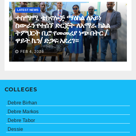
LATEST NEWS
ተስማሚ ቴክኖሎጅ ማዕከል ለአይነ
ስውራን የተሰኘ ድርጅት ለአማራ ክልል
ትምህርት ቢሮ የመመሪያ ነጭ በትር /
ዋይት ኬን/ ድጋፍ አደረገ።
FEB 4, 2026
COLLEGES
Debre Birhan
Debre Markos
Debre Tabor
Dessie