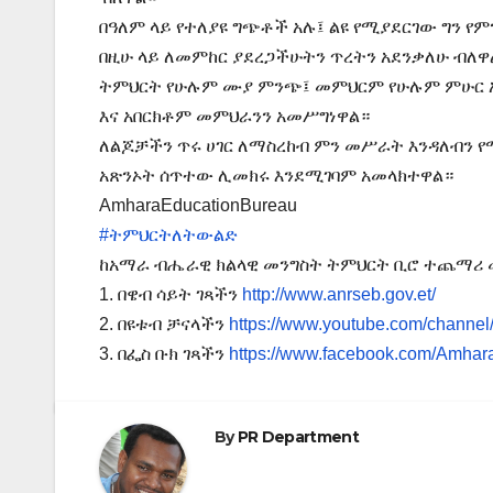
በዓለም ላይ የተለያዩ ግጭቶች አሉ፤ ልዩ የሚያደርገው ግን የ
በዚሁ ላይ ለመምከር ያደረጋችሁትን ጥረትን አደንቃለሁ ብለዋ
ትምህርት የሁሉም ሙያ ምንጭ፤ መምህርም የሁሉም ምሁር አ
እና አበርክቶም መምህራንን አመሥግነዋል።
ለልጆቻችን ጥሩ ሀገር ለማስረከብ ምን መሥራት እንዳለብን
አጽንኦት ሰጥተው ሊመክሩ እንደሚገባም አመላክተዋል።
AmharaEducationBureau
#ትምህርትለትውልድ
ከአማራ ብሔራዊ ክልላዊ መንግስት ትምህርት ቢሮ ተጨማ
1. በዌብ ሳይት ገጻችን
http://www.anrseb.gov.et/
2. በዩቱብ ቻናላችን
https://www.youtube.com/ch
3. በፌስ ቡክ ገጻችን
https://www.facebook.com/Amhar
By
PR Department