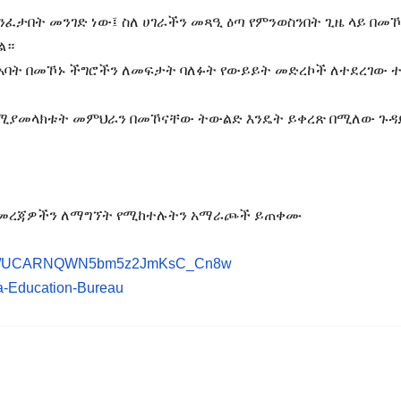
ምንፈታበት መንገድ ነው፤ ስለ ሀገራችን መጻዒ ዕጣ የምንወስንበት ጊዜ ላይ በመ
ል።
ባት በመኾኑ ችግሮችን ለመፍታት ባለፉት የውይይት መድረኮች ለተደረገው 
 የሚያመላክቱት መምህራን በመኾናቸው ትውልድ እንዴት ይቀረጽ በሚለው ጉዳ
ሪ መረጃዎችን ለማግኘት የሚከተሉትን አማራጮች ይጠቀሙ
annel/UCARNQWN5bm5z2JmKsC_Cn8w
a-Education-Bureau