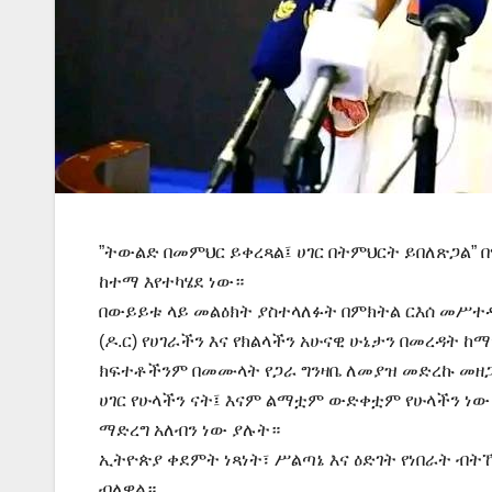
”ትውልድ በመምህር ይቀረጻል፤ ሀገር በትምህርት ይበለጽጋል”
ከተማ እየተካሄደ ነው።
በውይይቱ ላይ መልዕክት ያስተላለፉት በምክትል ርእሰ መሥተዳ
(ዶ.ር) የሀገራችን እና የክልላችን አሁናዊ ሁኔታን በመረዳት 
ክፍተቶችንም በመሙላት የጋራ ግንዛቤ ለመያዝ መድረኩ መዘጋ
ሀገር የሁላችን ናት፤ እናም ልማቷም ውድቀቷም የሁላችን ነው
ማድረግ አለብን ነው ያሉት።
ኢትዮጵያ ቀደምት ነጻነት፣ ሥልጣኔ እና ዕድገት የነበራት ብትኾ
ብለዋል።