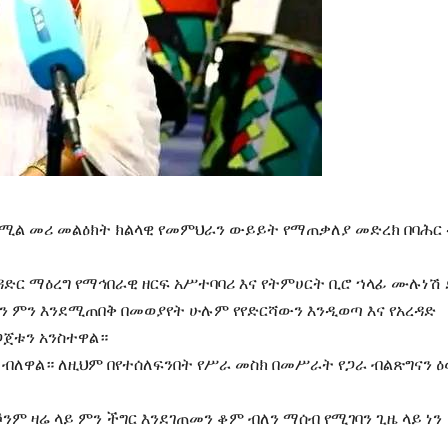
 በሚል መሪ መልዕክት ክልላዊ የመምህራን ውይይት የማጠቃለያ መድረክ በባሕር 
ድር ማዕረግ የማኅበራዊ ዘርፍ አሥተባባሪ እና የትምሀርት ቢሮ ኀላፊ ሙሉነሽ
ከማን ምን እንደሚጠበቅ በመወያየት ሁሉም የየድርሻውን እንዲወጣ እና የአረዳድ
ጀቱን አንስተዋል።
 ብለዋል። ለዚህም በየተሰለፍንበት የሥራ መስክ በመሥራት የጋራ ብልጽግናን 
ንም ዛሬ ላይ ምን ችግር እንደገጠመን ቆም ብለን ማሰብ የሚገባን ጊዜ ላይ ነን