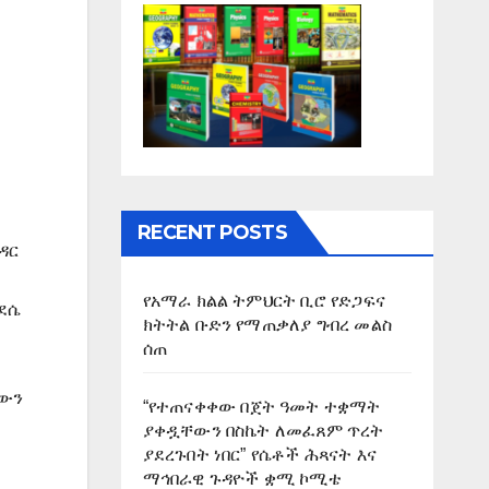
RECENT POSTS
ዳር
የአማራ ክልል ትምህርት ቢሮ የድጋፍና
 ደሴ
ክትትል ቡድን የማጠቃለያ ግብረ መልስ
ሰጠ
ዕውን
“የተጠናቀቀው በጀት ዓመት ተቋማት
ያቀዷቸውን በስኬት ለመፈጸም ጥረት
ያደረጉበት ነበር” የሴቶች ሕጻናት እና
ማኅበራዊ ጉዳዮች ቋሚ ኮሚቴ