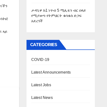
ኾናችን
ታዳጊዋ ከ1 ነጥብ 5 ሚሊዬን ብር በላይ
የሚያወጣ የትምህርት ቁሳቁስ ድጋፍ
ተሳትፎ
አደረገች
ይ ላይ
CATEGORIES
COVID-19
Latest Announcements
Latest Jobs
Latest News