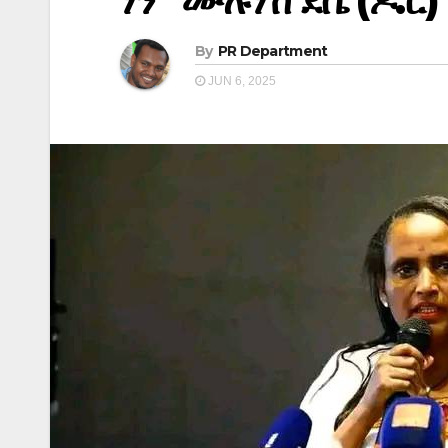
ነን” ሙሉነሽ ደሴ (ዶ.ር)
By
PR Department
JUN 6, 2025