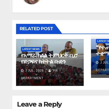
RELATED POST
LATEST 
“የተ
LATEST NEWS
ተቋማ
የአማራ ክልል ትምህርት ቢሮ
በስኬ
የድጋፍና ክትትል ቡድን
J JUL
ያደረጉ
የማጠቃለያ ግብረ መልስ ሰጠ
ሕጻና
DEPAR
J JUL, 2026
PR
ጉዳዮ
DEPARTMENT
Leave a Reply