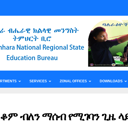
ARTMENTS
SERVICES
ZONAL OFFICES
DOWNLOADS
 ቆም ብለን ማሰብ የሚገባን ጊዜ ላ