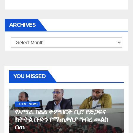
ARCHIVES
Archives
YOU MISSED
LATEST NEWS
የአማራ ክልል ትምህርት ቢሮ የድጋፍና
ክትትል ቡድን የማጠቃለያ ግብረ መልስ
ሰጠ