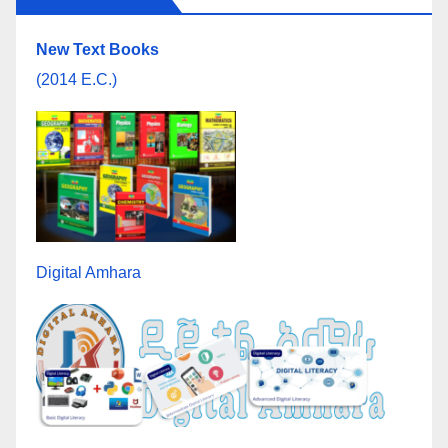
New Text Books
(2014 E.C.)
Digital Amhara