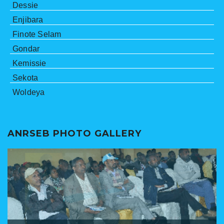
Dessie
Enjibara
Finote Selam
Gondar
Kemissie
Sekota
Woldeya
ANRSEB PHOTO GALLERY