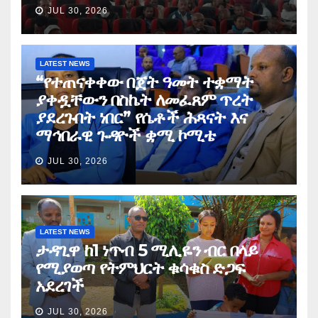
JUL 30, 2026
LATEST NEWS
“የተጠናቀቀው በጀት ዓመት ተቋማት
ያቀዷቸውን በስኬት ለመፈጸም ጥረት
ያደረጉበት ነበር” የሴቶች ሕጻናት እና
ማኅበራዊ ጉዳዮች ቋሚ ኮሚቴ
JUL 30, 2026
LATEST NEWS
ታዳጊዋ ከ1 ነጥብ 5 ሚሊዬን ብር በላይ
የሚያወጣ የትምህርት ቁሳቁስ ድጋፍ
አደረገች
JUL 30, 2026