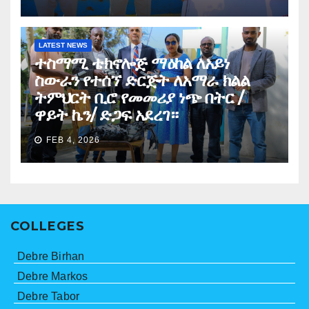
LATEST NEWS
ተስማሚ ቴክኖሎጅ ማዕከል ለአይነ
ስውራን የተሰኘ ድርጅት ለአማራ ክልል
ትምህርት ቢሮ የመመሪያ ነጭ በትር /
ዋይት ኬን/ ድጋፍ አደረገ።
FEB 4, 2026
COLLEGES
Debre Birhan
Debre Markos
Debre Tabor