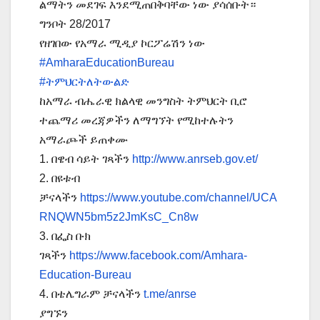
ልማትን መደገፍ እንደሚጠበቅባቸው ነው ያሳሰቡት።
ግንቦት 28/2017
የዘገበው የአማራ ሚዲያ ኮርፖሬሽን ነው
#AmharaEducationBureau
#ትምህርትለትውልድ
ከአማራ ብሔራዊ ክልላዊ መንግስት ትምህርት ቢሮ
ተጨማሪ መረጃዎችን ለማግኘት የሚከተሉትን
አማራጮች ይጠቀሙ
1. በዌብ ሳይት ገጻችን
http://www.anrseb.gov.et/
2. በዩቱብ
ቻናላችን
https://www.youtube.com/channel/UCA
RNQWN5bm5z2JmKsC_Cn8w
3. በፌስ ቡክ
ገጻችን
https://www.facebook.com/Amhara-
Education-Bureau
4. በቴሌግራም ቻናላችን
t.me/anrse
ያግኙን