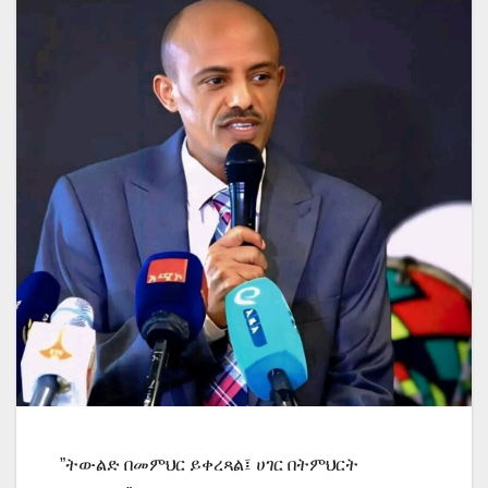
”ትውልድ በመምህር ይቀረጻል፤ ሀገር በትምህርት