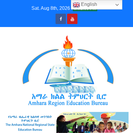
Skip
English
Sat. Aug 8th, 2026
3:51:35 PM
to
content