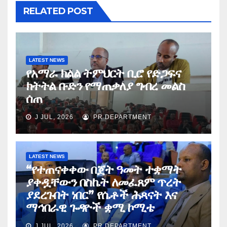
RELATED POST
LATEST NEWS
የአማራ ክልል ትምህርት ቢሮ የድጋፍና
ክትትል ቡድን የማጠቃለያ ግብረ መልስ
ሰጠ
J JUL, 2026
PR DEPARTMENT
LATEST NEWS
“የተጠናቀቀው በጀት ዓመት ተቋማት
ያቀዷቸውን በስኬት ለመፈጸም ጥረት
ያደረጉበት ነበር” የሴቶች ሕጻናት እና
ማኅበራዊ ጉዳዮች ቋሚ ኮሚቴ
J JUL, 2026
PR DEPARTMENT