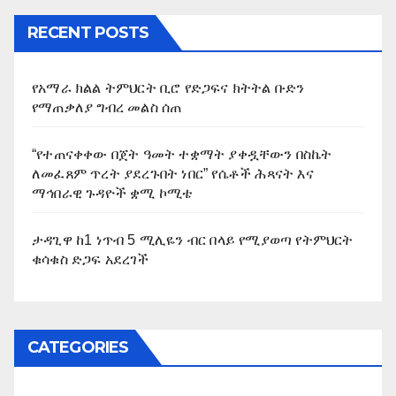
RECENT POSTS
የአማራ ክልል ትምህርት ቢሮ የድጋፍና ክትትል ቡድን
የማጠቃለያ ግብረ መልስ ሰጠ
“የተጠናቀቀው በጀት ዓመት ተቋማት ያቀዷቸውን በስኬት
ለመፈጸም ጥረት ያደረጉበት ነበር” የሴቶች ሕጻናት እና
ማኅበራዊ ጉዳዮች ቋሚ ኮሚቴ
ታዳጊዋ ከ1 ነጥብ 5 ሚሊዬን ብር በላይ የሚያወጣ የትምህርት
ቁሳቁስ ድጋፍ አደረገች
CATEGORIES