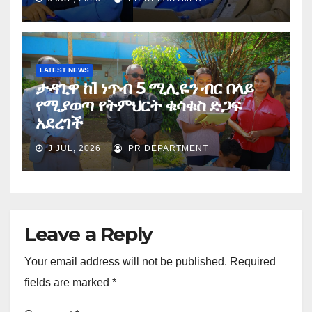
LATEST NEWS
ታዳጊዋ ከ1 ነጥብ 5 ሚሊዬን ብር በላይ
የሚያወጣ የትምህርት ቁሳቁስ ድጋፍ
አደረገች
J JUL, 2026
PR DEPARTMENT
Leave a Reply
Your email address will not be published.
Required
fields are marked
*