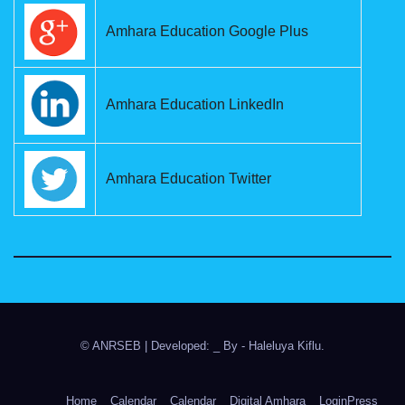
Amhara Education Google Plus
Amhara Education LinkedIn
Amhara Education Twitter
© ANRSEB
|
Developed: _ By
- Haleluya Kiflu
.
Home
Calendar
Calendar
Digital Amhara
LoginPress