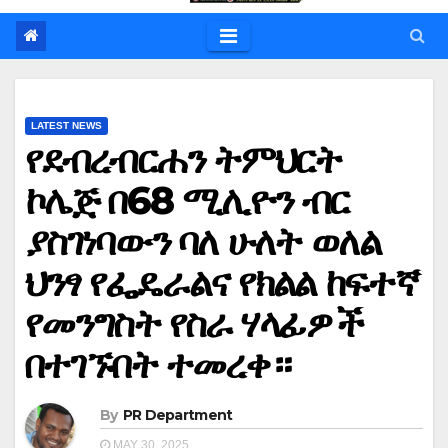
LATEST NEWS
የደብረብርሐን ትምህርት
ኮሌጅ በ68 ሚሊዮን ብር
ያስገነባውን ባለ ሁለት ወለል
ህንፃ የፌዴራልና የክልል ከፍተኛ
የመንግስት የስራ ሃላፊዎች
በተገኙበት ተመረቀ።
By
PR Department
MAY 30, 2025