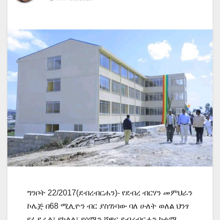
ግንቦት 22/2017(ደብረብርሐን)- የደብረ ብርሃን መምህራን
ኮሌጅ በ68 ሚሊዮን ብር ያስገነባው ባለ ሁለት ወለል ህንፃ
የፌደራል፣ የክልል፣ የሰሜን ሸዋና ደብረብርሐን ከተማ