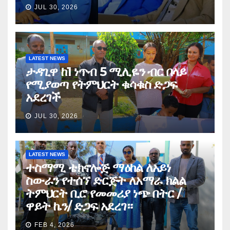
JUL 30, 2026
LATEST NEWS
ታዳጊዋ ከ1 ነጥብ 5 ሚሊዬን ብር በላይ
የሚያወጣ የትምህርት ቁሳቁስ ድጋፍ
አደረገች
JUL 30, 2026
LATEST NEWS
ተስማሚ ቴክኖሎጅ ማዕከል ለአይነ
ስውራን የተሰኘ ድርጅት ለአማራ ክልል
ትምህርት ቢሮ የመመሪያ ነጭ በትር /
ዋይት ኬን/ ድጋፍ አደረገ።
FEB 4, 2026