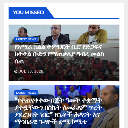
YOU MISSED
LATEST NEWS
የአማራ ክልል ትምህርት ቢሮ የድጋፍና
ክትትል ቡድን የማጠቃለያ ግብረ መልስ
ሰጠ
JUL 30, 2026
LATEST NEWS
“የተጠናቀቀው በጀት ዓመት ተቋማት
ያቀዷቸውን በስኬት ለመፈጸም ጥረት
ያደረጉበት ነበር” የሴቶች ሕጻናት እና
ማኅበራዊ ጉዳዮች ቋሚ ኮሚቴ