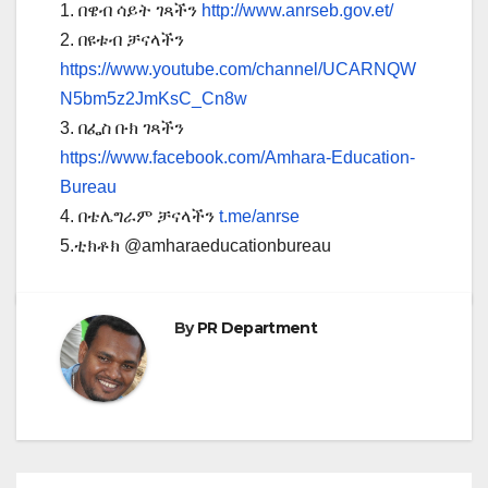
1. በዌብ ሳይት ገጻችን
http://www.anrseb.gov.et/
2. በዩቱብ ቻናላችን
https://www.youtube.com/channel/UCARNQW
N5bm5z2JmKsC_Cn8w
3. በፌስ ቡክ ገጻችን
https://www.facebook.com/Amhara-Education-
Bureau
4. በቴሌግራም ቻናላችን
t.me/anrse
5.ቲክቶክ @amharaeducationbureau
By
PR Department