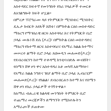
አስተዳደር ከፍተኛ የመንግስት የስራ ሃላፊዎች ተመርቆ
ለአገልግሎት ክፍት ሆኗል፡፡
በምረቃ ፕሮግራሙ ላይ የትምህርት ሚንስቴር ሚንስትር
ዴኤታ ክብርት አየለች እሸቴ፣ በምክትል ርዕሰ መስተዳድር
ማዕረግ የማኅበራዊ ዘርፍ አስተባባሪ እና የትምህርት ቢሮ
ኃላፊ ሙሉነሽ ደሴ (ዶ.ር)፣ በምክትል ርዕሰ መስተዳድር
ማዕረግ የከተማ ዘርፍ አስተባባሪና የአማራ ክልል ከተማና
መሠረተ ልማት ቢሮ ኃላፊ አህመዲን መሐመድ(ዶ.ር)፣
የደብረብርሃን ከተማ ተቀዳሚ ከንቲባ በድሉ ውብሸት፣
የሰሜን ሸዋ ዞን ዋና አስተዳዳሪ አቶ መካሻ አለማየሁ፣
የአማራ ክልል ንግድና ገበያ ልማት ቢሮ ኃላፊ ኢብራሂም
መሐመድ(ዶ.ር)፣ የክልል፣ ደብረብርሐን ከተማ እና የሰሜን
ሸዋ ዞን የስራ ኃላፊዎች ተገኝተዋል።
ከአማራ ብሔራዊ ክልላዊ መንግስት ትምህርት ቢሮ
ተጨማሪ መረጃዎችን ለማግኘት የሚከተሉትን
አማራጮች ይጠቀሙ