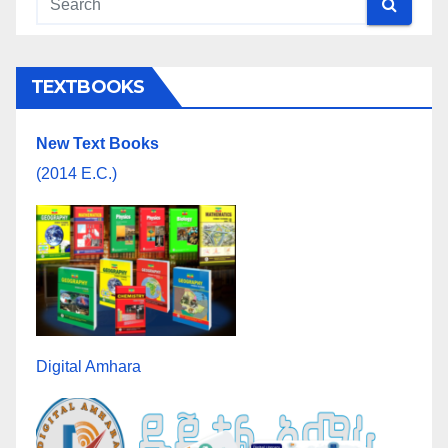
TEXTBOOKS
New Text Books
(2014 E.C.)
Digital Amhara