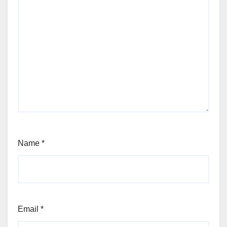
Name
*
Email
*