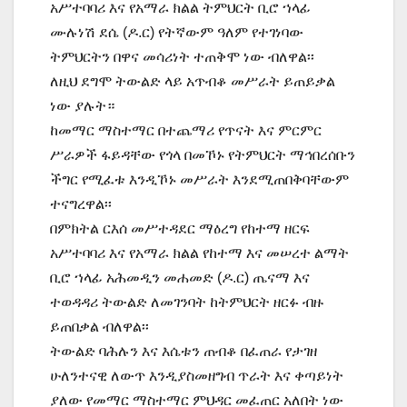
አሥተባባሪ እና የአማራ ክልል ትምህርት ቢሮ ኀላፊ
ሙሉነሽ ደሴ (ዶ.ር) የትኛውም ዓለም የተገነባው
ትምህርትን በዋና መሳሪነት ተጠቅሞ ነው ብለዋል፡፡
ለዚህ ደግሞ ትውልድ ላይ አጥብቆ መሥራት ይጠይቃል
ነው ያሉት።
ከመማር ማስተማር በተጨማሪ የጥናት እና ምርምር
ሥራዎች ፋይዳቸው የጎላ በመኾኑ የትምህርት ማኅበረሰቡን
ችግር የሚፈቱ እንዲኾኑ መሥራት እንደሚጠበቅባቸውም
ተናግረዋል፡፡
በምክትል ርእሰ መሥተዳደር ማዕረግ የከተማ ዘርፍ
አሥተባባሪ እና የአማራ ክልል የከተማ እና መሠረተ ልማት
ቢሮ ኀላፊ አሕመዲን መሐመድ (ዶ.ር) ጤናማ እና
ተወዳዳሪ ትውልድ ለመገንባት ከትምህርት ዘርፉ ብዙ
ይጠበቃል ብለዋል፡፡
ትውልድ ባሕሉን እና እሴቱን ጠብቆ በፈጠራ የታገዘ
ሁለንተናዊ ለውጥ እንዲያስመዘግብ ጥራት እና ቀጣይነት
ያለው የመማር ማስተማር ምህዳር መፈጠር አለበት ነው