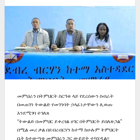
መምህራን በትምህርት ስርዓቱ ላይ የደረሰውን ስብራት
በመጠገን ትውልድ የመገንባት ኃላፊነታቸውን ሊወጡ
እንደሚገባ ተገለጸ
“ትውልድ በመምህር ይቀረፃል ሀገር በትምህርት ይበለጽጋል”
በሚል መሪ ቃል በደብረብርሃን ከተማ ከሁሉም ትምህርት
ቤት ከተውጣቱ መምህራን ጋር ውይይት ተካሂዷል፡፡