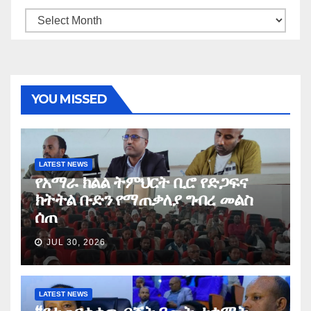
Archives
YOU MISSED
LATEST NEWS
የአማራ ክልል ትምህርት ቢሮ የድጋፍና
ክትትል ቡድን የማጠቃለያ ግብረ መልስ
ሰጠ
JUL 30, 2026
LATEST NEWS