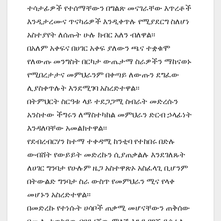
ተሳታፊዎች የተሰማቸውን በግልጽ መናገራቸው እጥረቶች
እንዲታረሙና ጥናካሬዎች እንዲቀጥሉ የሚያደርግ ስለሆነ
አስተያየት ለሰጡት ሁሉ ክብር አለን ብለዋል፡፡
በአለም አቀፍና በሀገር አቀፍ ያለውን ጫና ተቋቁሞ
የለውጡ መንግስት በርካታ ውጤታማ ስራዎችን ማከናወኑ
የሚበረታታና መምህራንም በቀጣይ ለውጡን ደግፈው
ሊያስቀጥሉት እንደሚገባ አስረድተዋል፡፡
በትምህርት ስርዓቱ ላይ ተደጋጋሚ ስብራት መድረሱን
አንስተው ችግሩን ለማስተካከል መምህራን ድርብ ኃላፊነት
እንዳለባቸው አመልክተዋል፡፡
የደብረብርሃን ከተማ ተቀዳሚ ከንቲባ የተከበሩ በድሉ
ውብሸት የውይይት መድረኩን ሲያጠቃልሉ እንደገለጹት
ለሀገር ግንባታ የሁሉም ዜጋ አስተዋጽኦ አስፈላጊ ቢሆንም
በትውልድ ግንባታ ስራ ውስጥ የመምህራን ሚና የላቀ
መሆኑን አስረድተዋል፡፡
በመድረኩ የተነሱት ሀሳቦች ጠቃሚ መሆናቸውን ጠቅሰው