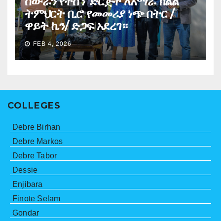
ስውራን የተሰኘ ድርጅት ለአማራ ክልል
ትምህርት ቢሮ የመመሪያ ነጭ በትር /
ዋይት ኬን/ ድጋፍ አደረገ።
FEB 4, 2026
COLLEGES
Debre Birhan
Debre Markos
Debre Tabor
Dessie
Enjibara
Finote Selam
Gondar