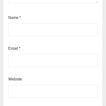
Name
*
Email
*
Website