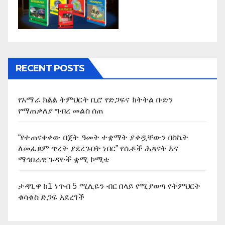
RECENT POSTS
የአማራ ክልል ትምህርት ቢሮ የድጋፍና ክትትል ቡድን
የማጠቃለያ ግብረ መልስ ሰጠ
“የተጠናቀቀው በጀት ዓመት ተቋማት ያቀዷቸውን በስኬት
ለመፈጸም ጥረት ያደረጉበት ነበር” የሴቶች ሕጻናት እና
ማኅበራዊ ጉዳዮች ቋሚ ኮሚቴ
ታዳጊዋ ከ1 ነጥብ 5 ሚሊዬን ብር በላይ የሚያወጣ የትምህርት
ቁሳቁስ ድጋፍ አደረገች