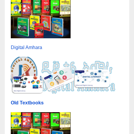
Digital Amhara
Old Textbooks