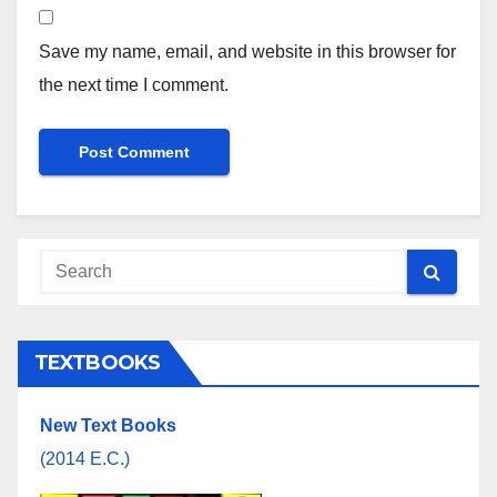
Save my name, email, and website in this browser for
the next time I comment.
TEXTBOOKS
New Text Books
(2014 E.C.)