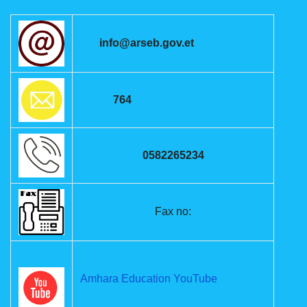
info@arseb.gov.et
764
0582265234
Fax no:
Amhara Education YouTube