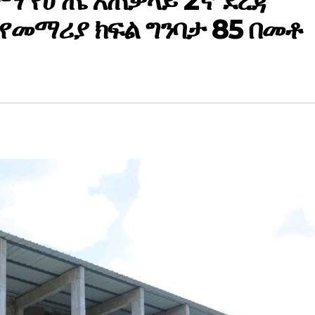
ተማ የሆጤ አጠቃላይ 2ኛ ደረጃ
መማሪያ ክፍል ግንባታ 85 በመቶ