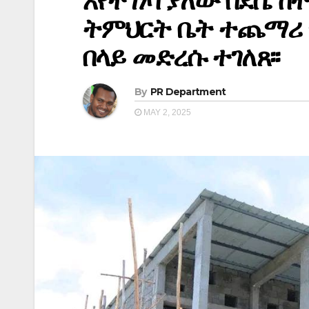
እየተገነባ ያለው በደሴ ከ
ትምህርት ቤት ተጨማሪ የ
በላይ መድረሱ ተገለጸ፡፡
By
PR Department
MAY 2, 2025