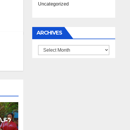
Uncategorized
ARCHIVES
Archives
ሊዬን