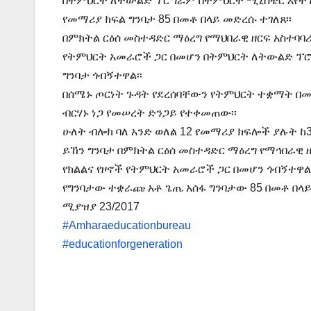
በትምህርት ለትውልድ ፕሮግራም በትምህርት ሚኒስቴር እየተገ
የመማሪያ ክፍል ግንባታ 85 በመቶ በላይ መድረሱ ተገለጸ፡፡
በምክትል ርዕሰ መስተዳድር ማዕረግ የማህበራዊ ዘርፍ አስተባባሪ
የትምህርት አመራሮች ጋር በመሆን በትምህርት ለትውልድ ፕሮ
ግንባታ ጎብኝተዋል፡፡
በሰሜኑ ጦርነት ጉዳት የደረሰባቸውን የትምህርት ተቋማት በመ
ብርሃኑ ነጋ የመሠረት ድንጋይ የተቀመጠው፡፡
ሁለት ብሎክ ባለ አንድ ወለል 12 የመማሪያ ክፍሎች ያሉት ከ3
ይኸን ግንባታ በምክትል ርዕሰ መስተዳድር ማዕረግ የማኅበራዊ 
የክልልና የዞኖች የትምህርት አመራሮች ጋር በመሆን ጎብኝተዋል፡
የግንባታው ተቋራጩ አቶ ጌጤ አሰፋ ግንባታው 85 በመቶ በላይ
ሚያዝያ 23/2017
#Amharaeducationbureau
#educationforgeneration