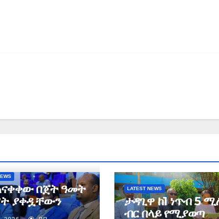
NEWS
ጠናቀቀው በጀት ዓመት
LATEST NEWS
ት ያቀዷቸውን
ታዳጊዋ ከ1 ነጥብ 5 ሚ
ት ለመፈጸም ጥረት
ብር በላይ የሚያወጣ