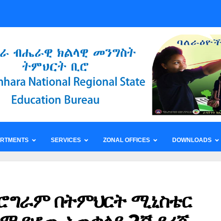
ARTMENTS
SERVICES
ZONAL OFFICES
DOWNLOADS
ሮግራም በትምህርት ሚኒስቴር