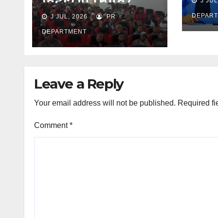
J JUL
ያደረጉ
የማጠቃለያ ግብረ መልስ ሰጠ
ሕጻና
DEPAR
J JUL, 2026
PR
ጉዳዮ
DEPARTMENT
Leave a Reply
Your email address will not be published.
Required fi
Comment
*