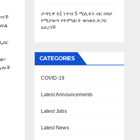
ታዳጊዋ ከ1 ነጥብ 5 ሚሊዬን ብር በላይ
የዞኖች
የሚያወጣ የትምህርት ቁሳቁስ ድጋፍ
ክፍል
አደረገች
ፌሰር
CATEGORIES
፡፡
ከሌሎች
COVID-19
Latest Announcements
Latest Jobs
Latest News