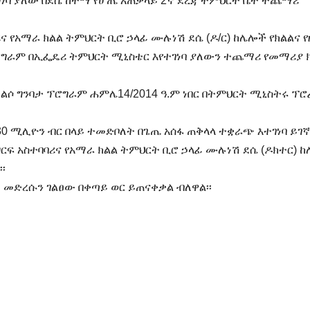
ነባ ያለው በደሴ ከተማ የሆጤ አጠቃላይ 2ኛ ደረጃ ትምህርት ቤት ተጨማሪ
ና የአማራ ክልል ትምህርት ቢሮ ኃላፊ ሙሉነሽ ደሴ (ዶ/ር) ከሌሎች የክልልና 
ግራም በኢፌዴሪ ትምህርት ሚኒስቴር እየተገነባ ያለውን ተጨማሪ የመማሪያ 
ልሶ ግንባታ ፕሮግራም ሐምሌ14/2014 ዓ.ም ነበር በትምህርት ሚኒስትሩ ፕሮ
0 ሚሊዮን ብር በላይ ተመድቦለት በጌጤ አሰፋ ጠቅላላ ተቋራጭ እተገነባ ይገኛል
ዘርፍ አስተባባሪና የአማራ ክልል ትምህርት ቢሮ ኃላፊ ሙሉነሽ ደሴ (ዶክተር) 
፡
 መድረሱን ገልፀው በቀጣይ ወር ይጠናቀቃል ብለዋል፡፡