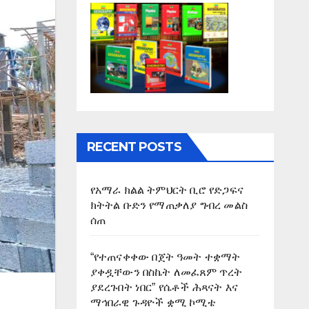
RECENT POSTS
የአማራ ክልል ትምህርት ቢሮ የድጋፍና
ክትትል ቡድን የማጠቃለያ ግብረ መልስ
ሰጠ
“የተጠናቀቀው በጀት ዓመት ተቋማት
ያቀዷቸውን በስኬት ለመፈጸም ጥረት
ያደረጉበት ነበር” የሴቶች ሕጻናት እና
ማኅበራዊ ጉዳዮች ቋሚ ኮሚቴ