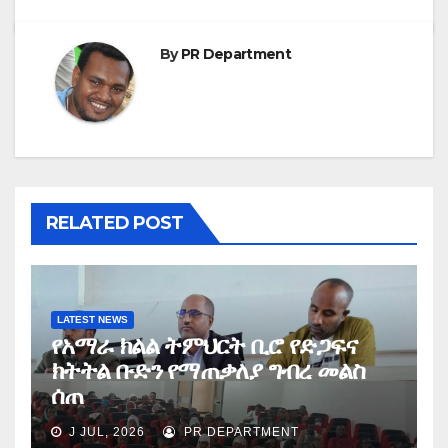
By
PR Department
RELATED POST
LATEST NEWS
የአማራ ክልል ትምህርት ቢሮ የድጋፍና
ክትትል ቡድን የማጠቃለያ ግብረ መልስ
ሰጠ
J JUL, 2026
PR DEPARTMENT