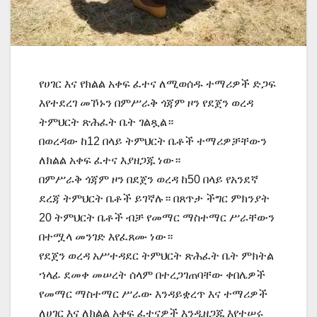
የሀገር እና የክልል አቀፍ ፈተና ለሚወሰዱ ተማሪዎች ድጋፍ
እየተደረገ መኾኑን በምሥራቅ ጎጃም ዞን የደጀን ወረዳ
ትምህርት ጽሕፈት ቤት ገልጿል።
በወረዳው ከ12 በላይ ትምህርት ቤቶች ተማሪዎቻቸውን
ለክልል አቀፍ ፈተና እያዘጋጁ ነው።
በምሥራቅ ጎጃም ዞን በደጀን ወረዳ ከ50 በላይ የአንደኛ
ደረጃ ትምህርት ቤቶች ይገኛሉ። በጸጥታ ችግር ምክንያት
20 ትምህርት ቤቶች ብቻ የመማር ማስተማር ሥራቸውን
በተሟላ መንገድ እየፈጸሙ ነው።
የደጀን ወረዳ አሥተዳደር ትምህርት ጽሕፈት ቤት ምክትል
ኀላፊ ደመቀ መሠረት ሰላም በተረጋገጠባቸው ቀበሌዎች
የመማር ማስተማር ሥራው እንዳይቋረጥ እና ተማሪዎች
ለሀገር እና ለክልል አቀፍ ፈተናዎች እንዲዘጋጁ እየተሠሩ