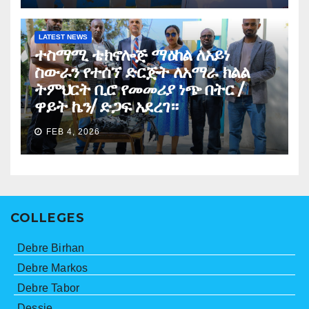
LATEST NEWS
ተስማሚ ቴክኖሎጅ ማዕከል ለአይነ
ስውራን የተሰኘ ድርጅት ለአማራ ክልል
ትምህርት ቢሮ የመመሪያ ነጭ በትር /
ዋይት ኬን/ ድጋፍ አደረገ።
FEB 4, 2026
COLLEGES
Debre Birhan
Debre Markos
Debre Tabor
Dessie