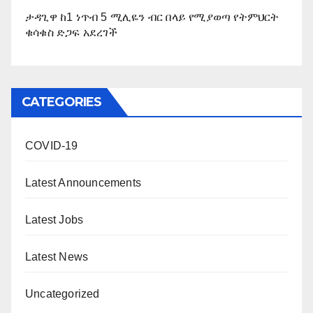
ታዳጊዋ ከ1 ነጥብ 5 ሚሊዬን ብር በላይ የሚያወጣ የትምህርት
ቁሳቁስ ድጋፍ አደረገች
CATEGORIES
COVID-19
Latest Announcements
Latest Jobs
Latest News
Uncategorized