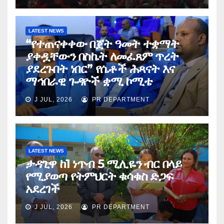
LATEST NEWS
“የተጠናቀቀው በጀት ዓመት ተቋማት
ያቀዷቸውን በስኬት ለመፈጸም ጥረት
ያደረጉበት ነበር” የሴቶች ሕጻናት እና
ማኅበራዊ ጉዳዮች ቋሚ ኮሚቴ
J JUL, 2026
PR DEPARTMENT
LATEST NEWS
ታዳጊዋ ከ1 ነጥብ 5 ሚሊዬን ብር በላይ
የሚያወጣ የትምህርት ቁሳቁስ ድጋፍ
አደረገች
J JUL, 2026
PR DEPARTMENT