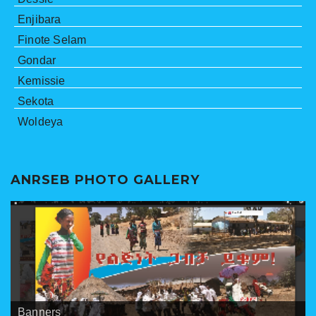
Enjibara
Finote Selam
Gondar
Kemissie
Sekota
Woldeya
ANRSEB PHOTO GALLERY
Banners
Meetings
ANRSEB Photo Gallery