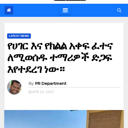
LATEST NEWS
የሀገር እና የክልል አቀፍ ፈተና
ለሚወሰዱ ተማሪዎች ድጋፍ
እየተደረገ ነው።
By
PR Department
APR 24, 2025