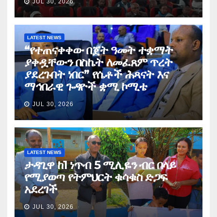
JUL 30, 2026
LATEST NEWS
“የተጠናቀቀው በጀት ዓመት ተቋማት
ያቀዷቸውን በስኬት ለመፈጸም ጥረት
ያደረጉበት ነበር” የሴቶች ሕጻናት እና
ማኅበራዊ ጉዳዮች ቋሚ ኮሚቴ
JUL 30, 2026
LATEST NEWS
ታዳጊዋ ከ1 ነጥብ 5 ሚሊዬን ብር በላይ
የሚያወጣ የትምህርት ቁሳቁስ ድጋፍ
አደረገች
JUL 30, 2026