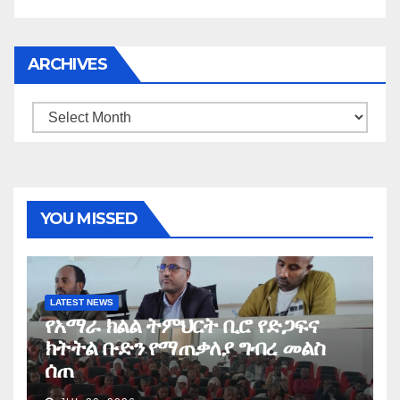
ARCHIVES
Archives
YOU MISSED
LATEST NEWS
የአማራ ክልል ትምህርት ቢሮ የድጋፍና
ክትትል ቡድን የማጠቃለያ ግብረ መልስ
ሰጠ