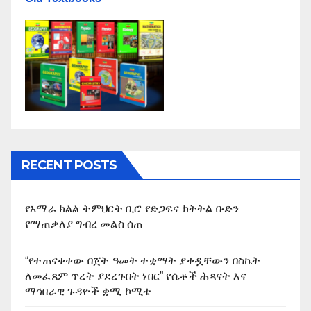
RECENT POSTS
የአማራ ክልል ትምህርት ቢሮ የድጋፍና ክትትል ቡድን
የማጠቃለያ ግብረ መልስ ሰጠ
“የተጠናቀቀው በጀት ዓመት ተቋማት ያቀዷቸውን በስኬት
ለመፈጸም ጥረት ያደረጉበት ነበር” የሴቶች ሕጻናት እና
ማኅበራዊ ጉዳዮች ቋሚ ኮሚቴ