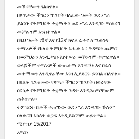
መኾናቸውን ገልጸዋል።
በጸጥታው ችግር ምክንያት ባለፈው ዓመት ወደ ሥራ
ያልገቡ የትምህርት ተቋማትን ወደ ሥራ እንዲገቡ ማድረግ
መቻሉንም አንስተዋል።
በዚህ ዓመት የ8ኛ እና የ12ኛ ክፍል ፈተና ለሚወስዱ
ተማሪዎች የክለሳ ትምህርት እሑድ እና ቅዳሜን ጨምሮ
በመምህራን እንዲታገዙ እየተሠራ መኾኑንም ተናግረዋል።
ወላጆችም ተማሪዎች ውጤታማ እንዲኾኑ እና በራስ
መተማመን እንዲኖራቸው እገዛ ሊያደርጉ ይገባል ብለዋል።
በክልሉ ባጋጠመው የጸጥታ ችግር ምክንያት በወረዳው
በርካታ የትምህርት ተቋማት ጉዳት እንዳጋጠማቸውም
ጠቅሰዋል።
ትምህርት ቤቶች ተጠግነው ወደ ሥራ እንዲገቡ ኹሉም
ባለድርሻ አካላት ድጋፍ እንዲያደርግም ጠይቀዋል።
ሚያዝያ 15/2017
አሚኮ