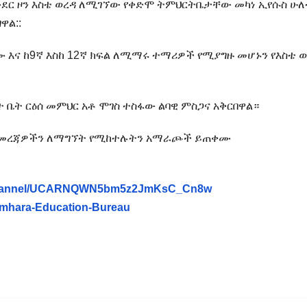
ጎንደር ዞን እስቴ ወረዳ ለሚገኘው የቀድሞ ትምህርትቤታቸው መካነ ኢየሱስ ሁ
ዋል::
እና ከ9ኛ እስከ 12ኛ ክፍል ለሚማሩ ተማሪዎች የሚያግዙ መሆኑን የእስቴ ወ
ት ቤት ርዕሰ መምህር አቶ ሞገስ ተስፋው ልባዊ ምስጋና አቅርበዋል።
ሪ መረጃዎችን ለማግኘት የሚከተሉትን አማራጮች ይጠቀሙ
/channel/UCARNQWN5bm5z2JmKsC_Cn8w
Amhara-Education-Bureau