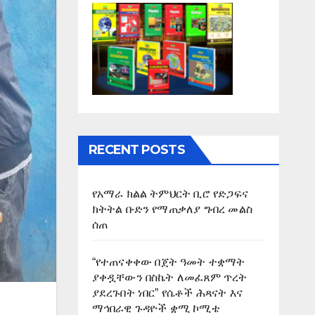
RECENT POSTS
የአማራ ክልል ትምህርት ቢሮ የድጋፍና
ክትትል ቡድን የማጠቃለያ ግብረ መልስ
ሰጠ
“የተጠናቀቀው በጀት ዓመት ተቋማት
ያቀዷቸውን በስኬት ለመፈጸም ጥረት
ያደረጉበት ነበር” የሴቶች ሕጻናት እና
ማኅበራዊ ጉዳዮች ቋሚ ኮሚቴ