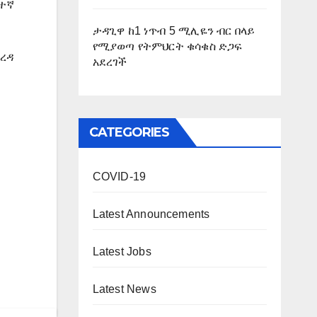
ለተኛ
ታዳጊዋ ከ1 ነጥብ 5 ሚሊዬን ብር በላይ
የሚያወጣ የትምህርት ቁሳቁስ ድጋፍ
ረዳ
አደረገች
CATEGORIES
COVID-19
Latest Announcements
Latest Jobs
Latest News