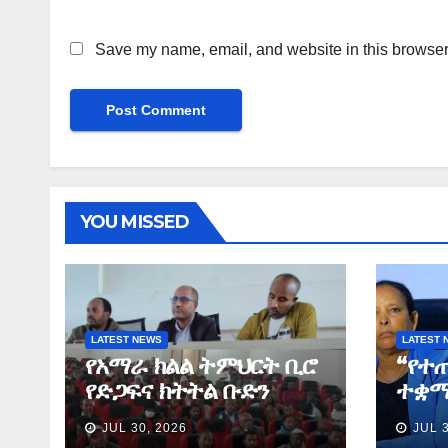
Save my name, email, and website in this browser 
YOU MISSED
LATEST NEWS
LATEST 
የአማራ ክልል ትምህርት ቢሮ
“የተ
የድጋፍና ክትትል ቡድን
ተቋማ
የማጠቃለያ ግብረ መልስ ሰጠ
ለመፈ
JUL 30, 2026
JUL 
ነበር”