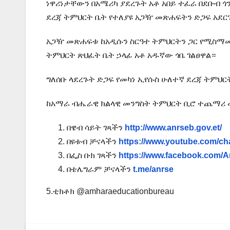
ነዋሪነታቸውን በአሜሪካ ያደረጉት አቶ አበይ ተፈራ በደቡብ 
ደረጃ ትምህርት ቤት የተለያዩ አጋዥ መጽሐፍትን ድጋፍ አደርገ
አጋዥ መጽሐፍቱ ከአዲሱን ስርዓተ ትምህርትን ጋር የሚስማሙ 
ትምህርት ጽህፈት ቤት ኃላፊ አቶ አዱኛው ጎቤ ገልፀዋል።
ግለሰቡ ላደረጉት ድጋፍ የመካነ ኢየሱስ ሁለተኛ ደረጃ ትምህር
ከአማራ ብሔራዊ ክልላዊ መንግስት ትምህርት ቢሮ ተጨማ
በዌብ ሳይት ገጻችን
http://www.anrseb.gov.et/
በዩቱብ ቻናላችን
https://www.youtube.com
በፌስ ቡክ ገጻችን
https://www.facebook.com/
በቴሌግራም ቻናላችን
t.me/anrse
5.ቲክቶክ @amharaeducationbureau