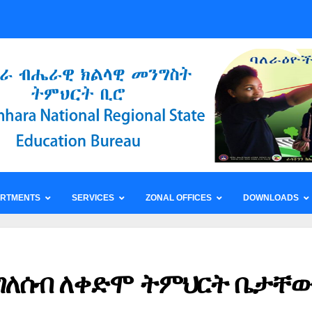
ARTMENTS
SERVICES
ZONAL OFFICES
DOWNLOADS
 ግለሰብ ለቀድሞ ትምህርት ቤታቸ