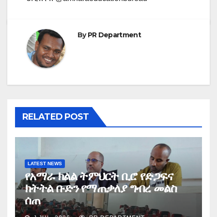
By
PR Department
RELATED POST
LATEST NEWS
የአማራ ክልል ትምህርት ቢሮ የድጋፍና
ክትትል ቡድን የማጠቃለያ ግብረ መልስ
ሰጠ