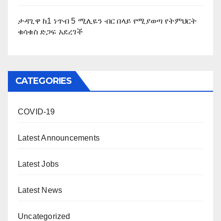
ታዳጊዋ ከ1 ነጥብ 5 ሚሊዬን ብር በላይ የሚያወጣ የትምህርት
ቁሳቁስ ድጋፍ አደረገች
CATEGORIES
COVID-19
Latest Announcements
Latest Jobs
Latest News
Uncategorized