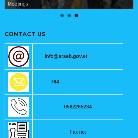
Banners
Meetings
ANRSEB Photo Gallery
CONTACT US
info@arseb.gov.et
764
0582265234
Fax no: