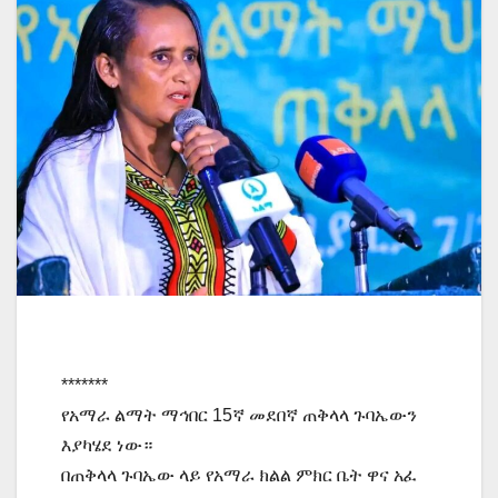
*******
የአማራ ልማት ማኅበር 15ኛ መደበኛ ጠቅላላ ጉባኤውን
እያካሄደ ነው።
በጠቅላላ ጉባኤው ላይ የአማራ ክልል ምክር ቤት ዋና አፈ