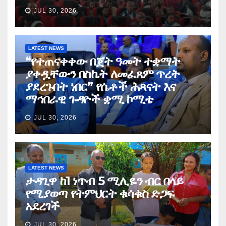
JUL 30, 2026
LATEST NEWS
“የተጠናቀቀው በጀት ዓመት ተቋማት
ያቀዷቸውን በስኬት ለመፈጸም ጥረት
ያደረጉበት ነበር” የሴቶች ሕጻናት እና
ማኅበራዊ ጉዳዮች ቋሚ ኮሚቴ
JUL 30, 2026
LATEST NEWS
ታዳጊዋ ከ1 ነጥብ 5 ሚሊዬን ብር በላይ
የሚያወጣ የትምህርት ቁሳቁስ ድጋፍ
አደረገች
JUL 30, 2026