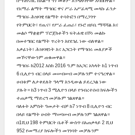
በማጠናከር ከአልማ ጎን መቆም እንዳለባቸው አሳስበዋል።
የአማራ ልማት ማኅበር ዋና ሥራ አሥፈጻሚ መላኩ ፈንታ
ማኅበሩ ሕዝባዊ የልማት ተሳትፎን በማረጋገጥ
የትምህርት፣ የጤና፣ የሥራ ፈጠራ፣ የኑሮ ዘይቤ ማሻሻል እና
መልሶ ማቋቋም ፕሮጀክቶችን ፍትሐዊ በኾነ መልኩ
በመተግበር የልማት ጥረትን እየደገፈ ነው ብለዋል።
አቃፊነት፣ ሕዝባዊነት እና አጋርነት የማኅበሩ መለያዎች
መኾናቸውንም ጠቁመዋል።
ማኅበሩ ከ2012 እስከ 2016 ዓ.ም ከአጋር አካላት ከ1 ነጥብ
6 ቢሊዮን ብር በላይ መሠብሠብ መቻሉንም ተናግረዋል።
ሀብቱም ለታቀደለት ዓላማ እንዲውል ይደረጋል ነው
ያሉት። ከ3 ነጥብ 3 ሚሊዮን በላይ የኅብረተሰብ ክፍሎችን
ተጠቃሚ ማድረግ መቻሉም ገልጸዋል።
ባለፉት አምስት ዓመታት ብቻ ከ7 ነጥብ 8 ቢሊዮን ብር
በላይ የልማት ሀብት ማሠባሠብ መቻሉንም ገልጸዋል።
በ1ሺህ 198 ትምህርት ቤቶች ውስጥ በአጠቃላይ 2 ሺህ
952 የመማሪያ ክፍሎችን መገንባት መቻሉንም