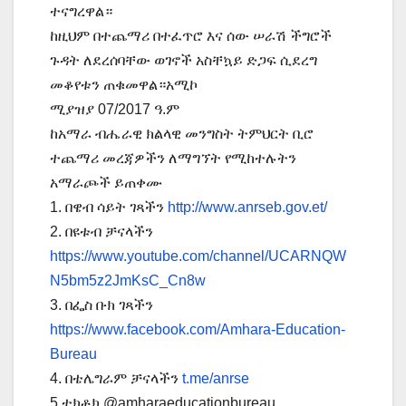
ተናግረዋል።
ከዚህም በተጨማሪ በተፈጥሮ እና ሰው ሠራሽ ችግሮች
ጉዳት ለደረሰባቸው ወገኖች አስቸኳይ ድጋፍ ሲደረግ
መቆየቱን ጠቁመዋል።አሚኮ
ሚያዝያ 07/2017 ዓ.ም
ከአማራ ብሔራዊ ክልላዊ መንግስት ትምህርት ቢሮ
ተጨማሪ መረጃዎችን ለማግኘት የሚከተሉትን
አማራጮች ይጠቀሙ
1. በዌብ ሳይት ገጻችን
http://www.anrseb.gov.et/
2. በዩቱብ ቻናላችን
https://www.youtube.com/channel/UCARNQW
N5bm5z2JmKsC_Cn8w
3. በፌስ ቡክ ገጻችን
https://www.facebook.com/Amhara-Education-
Bureau
4. በቴሌግራም ቻናላችን
t.me/anrse
5.ቲክቶክ @amharaeducationbureau