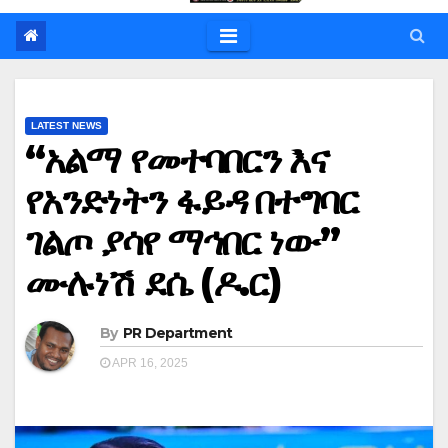
LATEST NEWS
“አልማ የመተባበርን እና
የአንድነትን ፋይዳ በተግባር
ገልጦ ያሳየ ማኅበር ነው”
ሙሉነሽ ደሴ (ዶ.ር)
By
PR Department
APR 16, 2025