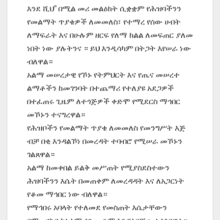
እንደ ሺህ” በሚል መሪ መልዕክት ሲቋቋም የሕዝባችንን
የመልማት ጥያቄዎች ለመመለስ፣ የተማረ የሰው ሀብት
ለማፍራት እና በሁሉም ዘርፍ የለማ ክልል ለመፍጠር ያለመ
ነበት ነው ያሉትንና ። ይህ እንዲሳካም በትጋት እየሠራ ነው
ብለዋል።
አልማ መሠረታዊ የኾኑ የትምህርት እና የጤና መሠረተ
ልማቶችን ከመገንባት በተጨማሪ የተለያዩ አደጋዎች
በተፈጠሩ ጊዜም ለተጎጅዎች ቀድሞ የሚደርስ ማኅበር
መኾኑን ተናግረዋል።
የሕዝቦችን የመልማት ጥያቄ ለመመለስ የመንግሥት እጅ
ብቻ በቂ እንዳልኾነ በመረዳት ተባብሮ የሚሠራ መኾኑን
ገልጸዋል።
አልማ ከመቀበል ይልቅ መሥጠት የሚያስደስተውን
ሕዝባችንን እሴት በመጠቀም ለመረዳዳት እና ለአጋርነት
የቆመ ማኅበር ነው ብለዋል።
የማኅበሩ አባላት የተለመደ የመስጠት እሴታቸውን