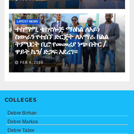
LATEST NEWS
ተስማሚ ቴክኖሎጅ ማዕከል ለአይነ
ስውራን የተሰኘ ድርጅት ለአማራ ክልል
ትምህርት ቢሮ የመመሪያ ነጭ በትር /
ዋይት ኬን/ ድጋፍ አደረገ።
FEB 4, 2026
COLLEGES
Debre Birhan
Debre Markos
Debre Tabor