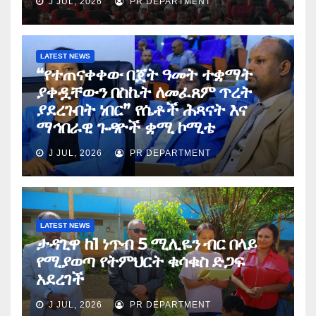
J JUL, 2026
PR DEPARTMENT
LATEST NEWS
“የተጠናቀቀው በጀት ዓመት ተቋማት
ያቀዷቸውን በስኬት ለመፈጸም ጥረት
ያደረጉበት ነበር” የሴቶች ሕጻናት እና
ማኅበራዊ ጉዳዮች ቋሚ ኮሚቴ
J JUL, 2026
PR DEPARTMENT
LATEST NEWS
ታዳጊዋ ከ1 ነጥብ 5 ሚሊዬን ብር በላይ
የሚያወጣ የትምህርት ቁሳቁስ ድጋፍ
አደረገች
J JUL, 2026
PR DEPARTMENT