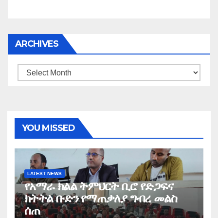
ARCHIVES
Archives
YOU MISSED
LATEST NEWS
የአማራ ክልል ትምህርት ቢሮ የድጋፍና
ክትትል ቡድን የማጠቃለያ ግብረ መልስ
ሰጠ