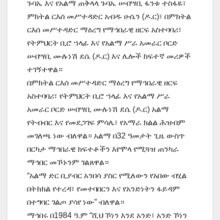
ጉባኤ እና የአልማ ጠቅላላ ጉባኤ ሠብሣቢ ፋንቱ ተስፋዬ፣
ምክትል ርእሰ መሥተዳድር አብዱ ሁሴን (ዶ.ር)፣ በምክትል
ርእሰ መሥተዳድር ማዕረግ የማኅበራዊ ዘርፍ አስተባባሪ፣
የትምህርት ቢሮ ኀላፊ እና የአልማ ሥራ አመራር ቦርድ
ሠብሣቢ ሙሉነሽ ደሴ (ዶ.ር) እና ሌሎች ከፍተኛ መሪዎች
ተገኝተዋል።
በምክትል ርእሰ መሥተዳድር ማዕረግ የማኅበራዊ ዘርፍ
አስተባባሪ፣ የትምህርት ቢሮ ኀላፊ እና የአልማ ሥራ
አመራር ቦርድ ሠብሣቢ ሙሉነሽ ደሴ (ዶ.ር) አልማ
የትብብር እና የመደጋገፍ ምሳሌ፣ የአማራ ክልል ሕዝብም
መገለጫ ነው ብለዋል። አልማ በ32 ዓመታት ጊዜ ውስጥ
በርካታ ማኅበራዊ ክፍተቶችን እየሞላ የሚጓዝ ጠንካራ
ማኅበር መኾኑንም ገልጸዋል።
“አልማ ድር ቢያብር አንበሳ ያስር የሚለውን የአበው ብሂል
በትክክል የተረዳ፣ የመተባበርን እና የአንድነትን ፋይዳም
በተግባር ገልጦ ያሳየ ነው” ብለዋል።
ማኅበሩ በ1984 ዓ.ም “ሺህ ኾነን እንደ አንድ፣ አንድ ኾነን