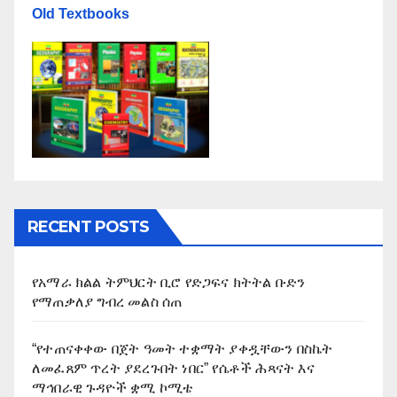
Old Textbooks
RECENT POSTS
የአማራ ክልል ትምህርት ቢሮ የድጋፍና ክትትል ቡድን
የማጠቃለያ ግብረ መልስ ሰጠ
“የተጠናቀቀው በጀት ዓመት ተቋማት ያቀዷቸውን በስኬት
ለመፈጸም ጥረት ያደረጉበት ነበር” የሴቶች ሕጻናት እና
ማኅበራዊ ጉዳዮች ቋሚ ኮሚቴ