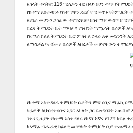
አካላት ተሳትፎ 116 ሚሊዬን ብር በላይ በሆነ ወጭ የትምህር
የከተማ አስተዳደሩ የከተማዋን ደረጃ የሚመጥኑ የትምህርት ተ
እየሰራ መሆኑን ኃላፊው ተናግረዋል፡፡ በከተማዋ ውስጥ በሚገ
ደረጃ ትምህርት ቤት ግንባታና የግብዓት ማሟላት ስራዎች እየ
የአማራ ክልል ትምህርት ቢሮ ምክትል ኃላፊ አቶ መኳንንት አ
ለማስቻል የተጀመሩ ስራዎች አበረታች መሆናቸውን ተናግረዋ
የከተማ አስተዳደሩ ትምህርት ቤቶችን ምቹ ሳቢና ማራኪ በማ
ስራዎች ከህብረተሰቡና አጋር አካላት ጋር በመግባባት አጠናክሮ
በቀሪ ጊዜያት የከተማ አስተዳደሩ የ6ኛ፣ 8ኛና የ12ኛ ክፍ
ከአማራ ብሔራዊ ክልላዊ መንግስት ትምህርት ቢሮ ተጨማ