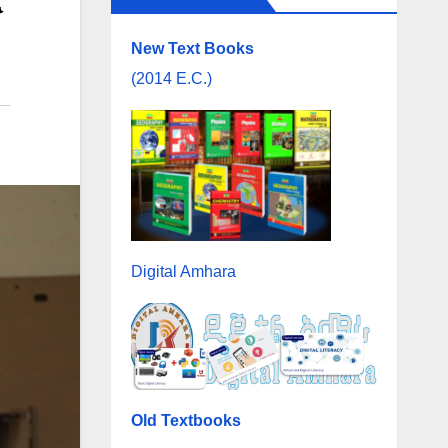
ር
New Text Books
(2014 E.C.)
Digital Amhara
Old Textbooks