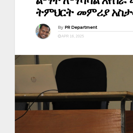
ልማት ለማሻሻል እየሰራ መ
ትምህርት መምሪያ አስታ
By
PR Department
APR 16, 2025