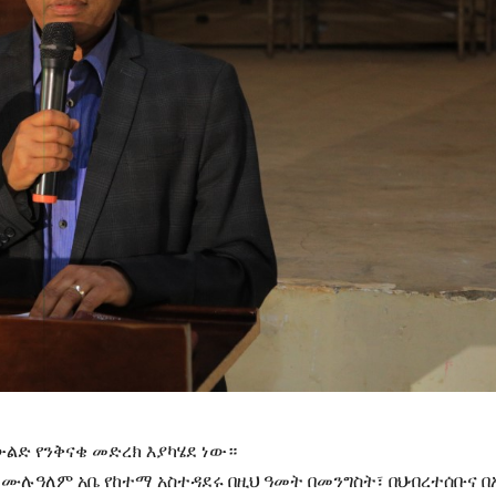
ልድ የንቅናቄ መድረክ እያካሄደ ነው።
 ሙሉዓለም አቤ የከተማ አስተዳደሩ በዚህ ዓመት በመንግስት፣ በህብረተሰቡና በ