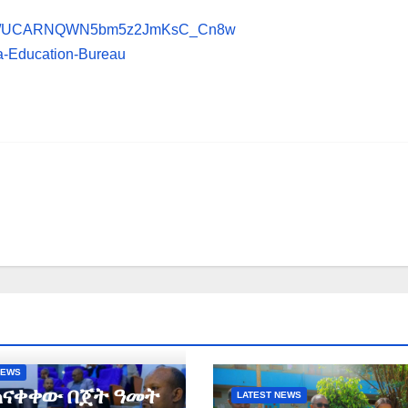
annel/UCARNQWN5bm5z2JmKsC_Cn8w
a-Education-Bureau
NEWS
ጠናቀቀው በጀት ዓመት
LATEST NEWS