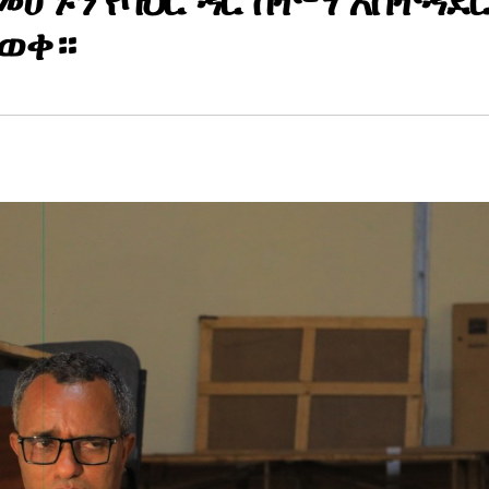
ሆኑን የባህር ዳር ከተማ አስተዳደ
ወቀ።