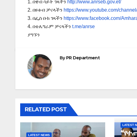
1. በዌብ ሳይት ገጻችን
http://www.anrseb.gov.et/
2. በዩቱብ ቻናላችን
https://www.youtube.com/ch
3. በፌስ ቡክ ገጻችን
https://www.facebook.com/Amhar
4. በቴሌግራም ቻናላችን
t.me/anrse
ያግኙን
By
PR Department
RELATED POST
LATEST 
“የተ
LATEST NEWS