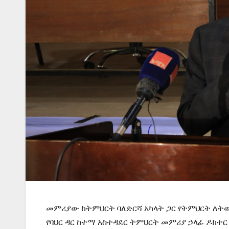
መምሪያው ከትምህርት ባለድርሻ አካላት ጋር የትምህርት ለትው
የባህር ዳር ከተማ አስተዳደር ትምህርት መምሪያ ኃላፊ ዶክተር