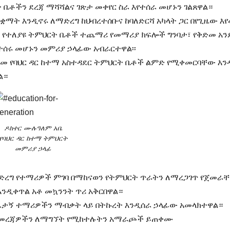
ት ቤቶችን ደረጃ ማሻሻልና ገጽታ መቀየር ስራ እየተሰራ መሆኑን ገልጸዋል።
ቋማት እንዲኖሩ ለማድረግ ከህብረተሰቡና ከባለድርሻ አካላት ጋር በየጊዜው እ
ኙ የተለያዩ ትምህርት ቤቶች ተጨማሪ የመማሪያ ክፍሎች ግንባታ፣ የቅድመ አን
ተሰሩ መሆኑን መምሪያ ኃላፊው አብራርተዋል፡፡
ደመ የባህር ዳር ከተማ አስተዳደር ትምህርት ቤቶች ልምድ የሚቀመርባቸው እን
ል።
ዶክተር ሙሉዓለም አቤ
የባህር ዳር ከተማ ትምህርት
መምሪያ ኃላፊ
ድረግ የተማሪዎች ምገባ በማከናወን የትምህርት ጥራትን ለማረጋገጥ የጀመራ
 እንዲቀጥል አቶ መኳንንት ጥሪ አቅርበዋል።
ል ተፈታኝ ተማሪዎችን ማብቃት ላይ በትኩረት እንዲሰራ ኃላፊው አመላክተዋል።
ሪ መረጃዎችን ለማግኘት የሚከተሉትን አማራጮች ይጠቀሙ