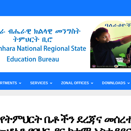
ARTMENTS
SERVICES
ZONAL OFFICES
DOWNLOADS
 የትምህርት ቤቶችን ደረጃና መሰረ