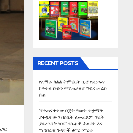
RECENT POSTS
የአማራ ክልል ትምህርት ቢሮ የድጋፍና
ክትትል ቡድን የማጠቃለያ ግብረ መልስ
ሰጠ
“የተጠናቀቀው በጀት ዓመት ተቋማት
ያቀዷቸውን በስኬት ለመፈጸም ጥረት
ያደረጉበት ነበር” የሴቶች ሕጻናት እና
አጋር
ማኅበራዊ ጉዳዮች ቋሚ ኮሚቴ