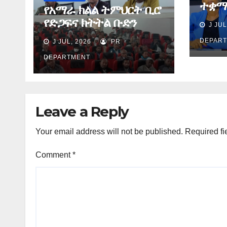
ተቋማ
የአማራ ክልል ትምህርት ቢሮ
በስኬ
የድጋፍና ክትትል ቡድን
J JUL
ያደረጉ
የማጠቃለያ ግብረ መልስ ሰጠ
ሕጻና
DEPAR
J JUL, 2026
PR
ጉዳዮ
DEPARTMENT
Leave a Reply
Your email address will not be published.
Required fi
Comment
*