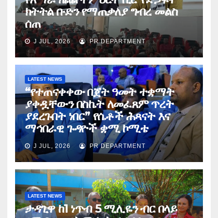
ክትትል ቡድን የማጠቃለያ ግብረ መልስ
ሰጠ
J JUL, 2026
PR DEPARTMENT
LATEST NEWS
“የተጠናቀቀው በጀት ዓመት ተቋማት
ያቀዷቸውን በስኬት ለመፈጸም ጥረት
ያደረጉበት ነበር” የሴቶች ሕጻናት እና
ማኅበራዊ ጉዳዮች ቋሚ ኮሚቴ
J JUL, 2026
PR DEPARTMENT
LATEST NEWS
ታዳጊዋ ከ1 ነጥብ 5 ሚሊዬን ብር በላይ