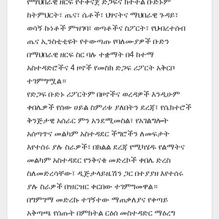
የማህበራዊ ዘርፍ የተቀናጀ ድጋፍና ክትትል ቡድኑም
ከትምህርት፣ ጤና፣ ሴቶች፣ ህፃናትና ማህበራዊ ጉዳይ፣
ወሳኝ ኩነቶች ምዝገባ፣ ወጣቶችና ስፖርት፣ የህብረተሰብ
ጤና ኢንስቲቲዩት የተውጣጡ የባለሙያዎች ቡድን
በማህበራዊ ዘርፍ ስር ባሉ ተቋማት በ4 ከተማ
አስተዳድሮችና 4 ዞኖች የመስክ ድጋፍ ሪፖርት አቅርቦ
ተገምግሟል።
የድጋፍ ቡድኑ ሪፖርትም በዞኖችና ወረዳዎች እንዲሁም
ቀበሌዎች የሰው ሀይል ስምሪቱ ያለበትን ደረጃ፣ የሴክተሮች
ቅንጅታዊ አሰራር ምን አንደሚመስል፣ የአገልግሎት
አሰጣጥና መልካም አስተዳደር ችግሮችን ለመፍታት
እየተሰሩ ያሉ ስራዎች፣ በክልል ደረጃ የሚካሄዱ የልማትና
መልካም አስተዳደር የንቅናቄ መድረኮች ቀበሌ ድረስ
ስለመድረሳቸው፣ ዲጅታላይዜሽን ጋር በተያያዘ እየተሰሩ
ያሉ ስራዎች በዝርዝር ቀርበው ተገምግመዋል።
በግምገማ መድረኩ ተገኝተው ማጠቃለያና የቀጣይ
አቅጣጫ የሰጡት በምክትል ርዕሰ መስተዳድር ማዕረግ