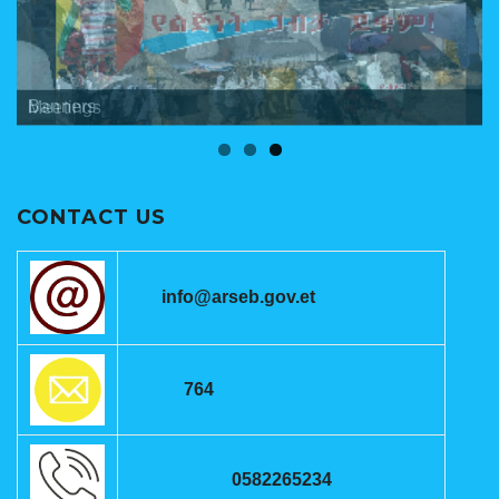
Banners
Meetings
ANRSEB Photo Gallery
CONTACT US
info@arseb.gov.et
764
0582265234