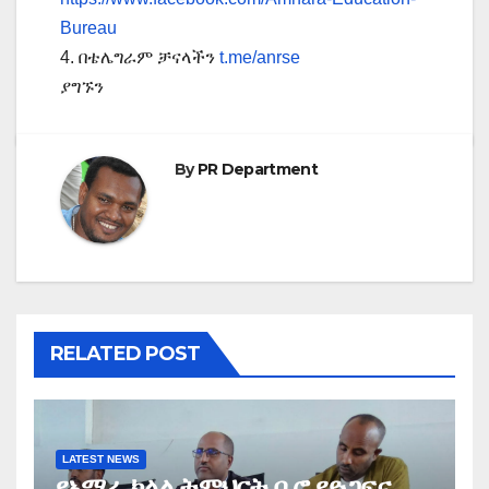
Bureau
4. በቴሌግራም ቻናላችን
t.me/anrse
ያግኙን
By
PR Department
RELATED POST
LATEST NEWS
የአማራ ክልል ትምህርት ቢሮ የድጋፍና