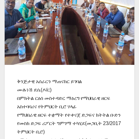
ቅንጅታዊ አሰራርን ማጠናከር ይገባል
ሙሉነሽ ደሴ(ዶ/ር)
በምክትል ርዕሰ መስተዳድር ማዕረግ የማህበራዊ ዘርፍ
አስተባባሪና የትምህርት ቢሮ ሃላፊ
የማህበራዊ ዘርፍ ተቋማት የተቀናጀ ድጋፍና ክትትል ቡድን
የመስክ ድጋፍ ሪፖርት ግምገማ ተካሂደ(መጋቢት 23/2017
ትምህርት ቢሮ)