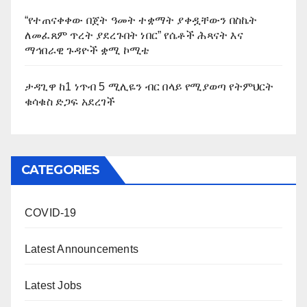
“የተጠናቀቀው በጀት ዓመት ተቋማት ያቀዷቸውን በስኬት
ለመፈጸም ጥረት ያደረጉበት ነበር” የሴቶች ሕጻናት እና
ማኅበራዊ ጉዳዮች ቋሚ ኮሚቴ
ታዳጊዋ ከ1 ነጥብ 5 ሚሊዬን ብር በላይ የሚያወጣ የትምህርት
ቁሳቁስ ድጋፍ አደረገች
CATEGORIES
COVID-19
Latest Announcements
Latest Jobs