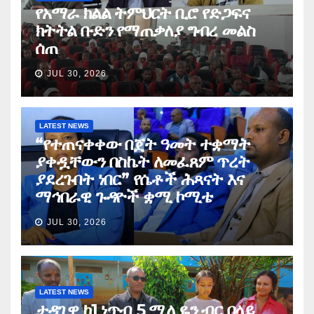
የአማራ ክልል ትምህርት ቢሮ የድጋፍና
ክትትል ቡድን የማጠቃለያ ግብረ መልስ
ሰጠ
JUL 30, 2026
LATEST NEWS
“የተጠናቀቀው በጀት ዓመት ተቋማት
ያቀዷቸውን በስኬት ለመፈጸም ጥረት
ያደረጉበት ነበር” የሴቶች ሕጻናት እና
ማኅበራዊ ጉዳዮች ቋሚ ኮሚቴ
JUL 30, 2026
LATEST NEWS
ታዳጊዋ ከ1 ነጥብ 5 ሚሊዬን ብር በላይ