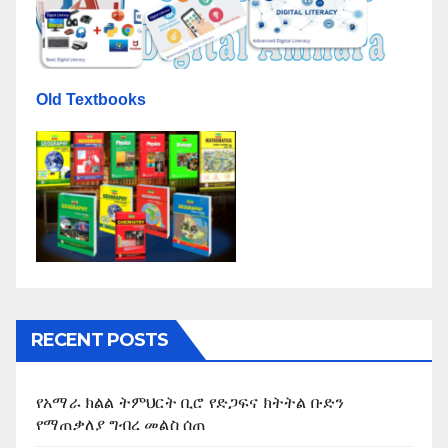
Old Textbooks
RECENT POSTS
የአማራ ክልል ትምህርት ቢሮ የድጋፍና ክትትል ቡድን
የማጠቃለያ ግብረ መልስ ሰጠ