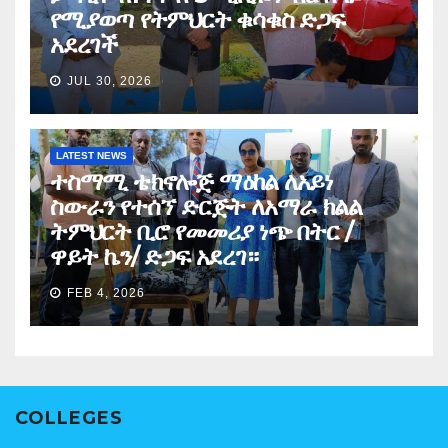
የሚያወጣ የትምህርት ቁሳቁስ ድጋፍ
አደረገች
JUL 30, 2026
LATEST NEWS
ተስማሚ ቴክኖሎጅ ማዕከል ለአይነ
ስውራን የተሰኘ ድርጅት ለአማራ ክልል
ትምህርት ቢሮ የመመሪያ ነጭ በትር /
ዋይት ኬን/ ድጋፍ አደረገ።
FEB 4, 2026
COLLEGES