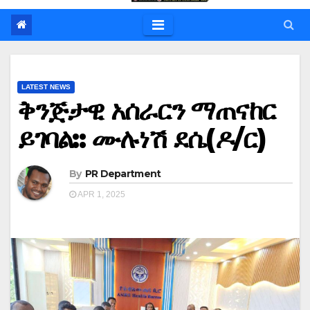
LATEST NEWS
ቅንጅታዊ አሰራርን ማጠናከር
ይገባል:: ሙሉነሽ ደሴ(ዶ/ር)
By
PR Department
APR 1, 2025