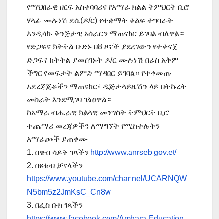
የማህበራዊ ዘርፍ አስተባባሪና የአማራ ክልል ትምህርት ቢሮ
ሃላፊ ሙሉነሽ ደሴ(ዶ/ር) የተቋማት ቁልፍ ተግባራት
እንዲሳኩ ቅንጅታዊ አሰራርን ማጠናከር ይገባል ብለዋል።
የድጋፍና ክትትል ቡድኑ በ8 ዞኖች ያደረገውን የተቀናጀ
ድጋፍና ክትትል ያመሰገኑት ዶ/ር ሙሉነሽ በራስ አቅም
ችግር የመፍታት ልምድ ማዳበር ይገባል። የተቀመጡ
አደረጃጀቶችን ማጠናከር፣ ዲጅታላይዜሽን ላይ በትኩረት
መስራት እንደሚገባ ገልፀዋል።
ከአማራ ብሔራዊ ክልላዊ መንግስት ትምህርት ቢሮ
ተጨማሪ መረጃዎችን ለማግኘት የሚከተሉትን
አማራጮች ይጠቀሙ
1. በዌብ ሳይት ገጻችን
http://www.anrseb.gov.et/
2. በዩቱብ ቻናላችን
https://www.youtube.com/channel/UCARNQW
N5bm5z2JmKsC_Cn8w
3. በፌስ ቡክ ገጻችን
https://www.facebook.com/Amhara-Education-