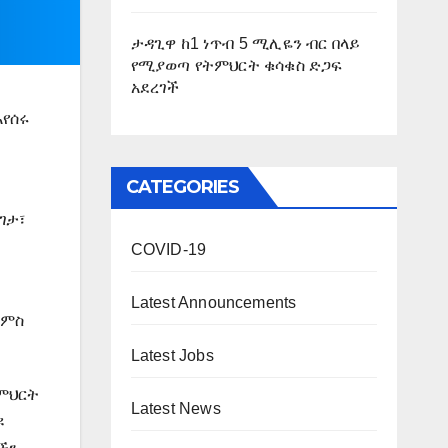
ታዳጊዋ ከ1 ነጥብ 5 ሚሊዬን ብር በላይ
የሚያወጣ የትምህርት ቁሳቁስ ድጋፍ
አደረገች
እየሰሩ
CATEGORIES
ገታ፣
COVID-19
Latest Announcements
ደምስ
Latest Jobs
ትምህርት
Latest News
ዩ