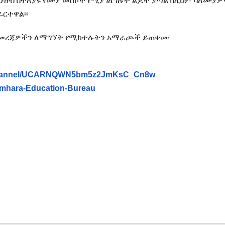
 ህዝብ በተለያዩ የሙያ መስኮች የሚያገለግሉት ልጆች ያጣል በዚህም ባለሙያዎ
ርተዋል፡፡
ሪ መረጃዎችን ለማግኘት የሚከተሉትን አማራጮች ይጠቀሙ
/channel/UCARNQWN5bm5z2JmKsC_Cn8w
Amhara-Education-Bureau