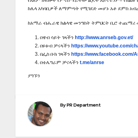
የአለም ክፍሎች የምናሰማራቸው ልጆች አይኖሩንም፡፡ የክልሉ
ከሌላ አካባቢዎች ለማምጣት የሚገደድ መሆኑ አቶ ደምስ አብራ
ከአማራ ብሔራዊ ክልላዊ መንግስት ትምህርት ቢሮ ተጨማ
በዌብ ሳይት ገጻችን
http://www.anrseb.gov.et/
በዩቱብ ቻናላችን
https://www.youtube.com
በፌስ ቡክ ገጻችን
https://www.facebook.com/
በቴሌግራም ቻናላችን
t.me/anrse
ያግኙን
By
PR Department