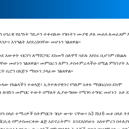
ስ ሀገራዊ የዜግነት ግዴታን ተቀብለው የገቡትን ሙያዊ ቃለ መሐላ ለመፈጸም 
ገታና እንግልት እየደረስባቸው መሆኑን ገልጸዋል፡፡
 እውቀት ብርሃን ለማሸጋገር ደከመኝ ሰለቸኝ ሳይሉ እየሰሩ ቢሆንም በክልሉ
ባቸው መሆኑን ገልጸዋል፡፡ መምህራን ለምን ታስተምራላችሁ በሚል ምክንያት እ
ት ቢሮን በእጅጉ ማዘኑን ኃላፊው ገልጸዋል፡፡
 መላው የክልላችን ተወላጅ፣ ኢትዮጵያዊንና የዓለም አቀፉ ማህበረሰብ ደክሞ
ወን ለባሹን መምህር ተውት በማለት ሊያውግዘው የሚገባ ተግባር መሆኑን አቶ 
የን በላይ ተማሪዎች ከትምህርት ገበታ ውጭ ናቸው፡፡ ከ3 ሽህ 6 መቶ በላይ 
ከዩኒቨርሲቲ የምታስመርቀው ልጅ አይኖራትም፡፡ እንደእስካሁኑ አስተምረን በተለያ