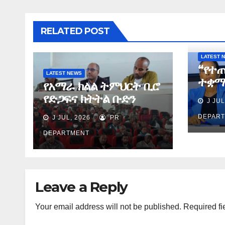
RELATED POST
LATEST 
“የተ
LATEST NEWS
ተቋማ
የአማራ ክልል ትምህርት ቢሮ
በስኬ
የድጋፍና ክትትል ቡድን
J JUL
ያደረጉ
የማጠቃለያ ግብረ መልስ ሰጠ
ሕጻና
DEPAR
J JUL, 2026
PR
ጉዳዮ
DEPARTMENT
Leave a Reply
Your email address will not be published.
Required fi