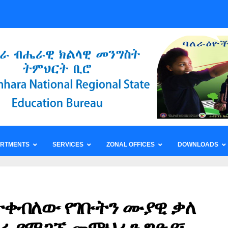
ARTMENTS
SERVICES
ZONAL OFFICES
DOWNLOADS
 ተቀብለው የገቡትን ሙያዊ ቃለ