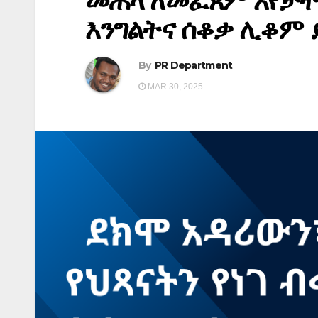
መሐላ ለመፈጸም እየታተ
እንግልትና ሰቆቃ ሊቆም ይ
By
PR Department
MAR 30, 2025