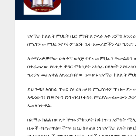
የአማራ ክልል ትምህርት ቢሮ ምክትል ኃላፊ አቶ ደምስ እንድሪ
በሚገኙ መምህራንና የትምህርት ቤት አመራሮችን ላይ ግድያ፣ እ
ለተማሪዎቻቸው ሁለተኛ ወላጅ የሆኑ መምህራን ትውልድን ወደ
በተፈጠረው የጸጥታ ችግር ምክንያት አስከፊ በደሎች እየደረሰ
ግድያና መፈናቀል እየደረሰባቸው በመሆኑ የአማራ ክልል ትምህር
ይህ ጉዳይ አስከፊ ጥቁር የታሪክ ጠባሳ የሚያስቀምጥ በመሆኑ
አዳሪውን፣ የህጻናትን የነገ ብሩህ ተስፋ የሚያለመልመውን ጋ
አመላክተዋል፡፡
በአማራ ክልል በጸጥታ ችግሩ ምክንያት ከ4 ነጥብ አምስት ሚሊ
ቤቶች ተዘግተዋል፡፡ ችግሩ በዚህ ከቀጠለ ነገ የአማራ እናት 