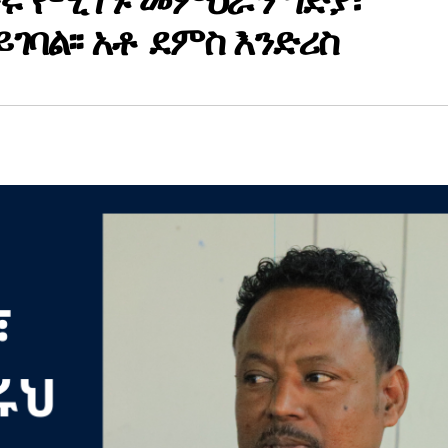
ሩ የሚገኙ መምህራን ግድያ፣
ገባል፡፡ አቶ ደምስ እንድሪስ