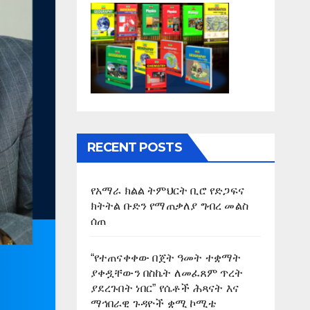
RECENT POSTS
የአማራ ክልል ትምህርት ቢሮ የድጋፍና
ክትትል ቡድን የማጠቃለያ ግብረ መልስ
ሰጠ
“የተጠናቀቀው በጀት ዓመት ተቋማት
ያቀዷቸውን በስኬት ለመፈጸም ጥረት
ያደረጉበት ነበር” የሴቶች ሕጻናት እና
ማኅበራዊ ጉዳዮች ቋሚ ኮሚቴ