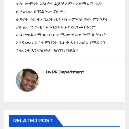
ብሎ መሞገት አለበት፣ ልጆቼ ለምን አይማሩም ብሎ
ሊቆጨው ይገባል ነው ያሉት።
ሕጻናት ወደ ትምህርት ቤት ባለመምጣታቸው ምክንያት
ያለ ዕድሜ ጋብቻ እንዲስፋፋ እያደረገ መኾኑንም
አንስተዋል። ማኅበረሰቡ ተማሪዎች ወደ ትምህርት ቤት
እንዲመጡ እና ትምህርት ቤቶች እንዲጠበቁ የማድረግ
ኀላፊነት እንዳለበትም አስገንዝበዋል።
By
PR Department
RELATED POST