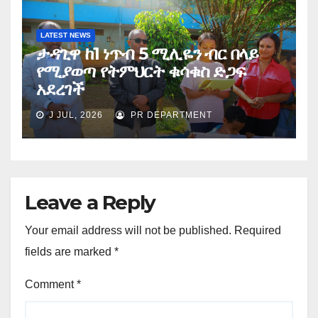
LATEST NEWS
ታዳጊዋ ከ1 ነጥብ 5 ሚሊዬን ብር በላይ
የሚያወጣ የትምህርት ቁሳቁስ ድጋፍ
አደረገች
J JUL, 2026
PR DEPARTMENT
Leave a Reply
Your email address will not be published.
Required
fields are marked
*
Comment
*