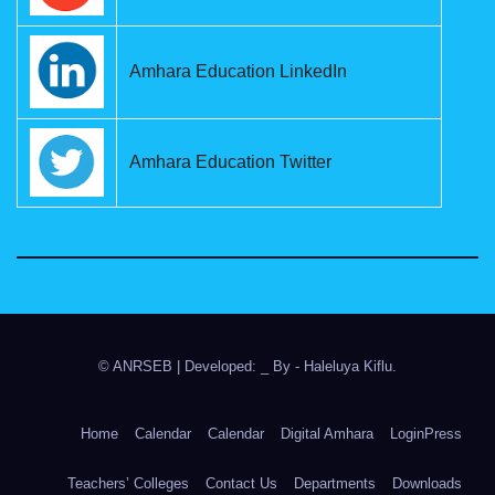
Amhara Education LinkedIn
Amhara Education Twitter
© ANRSEB
|
Developed: _ By
- Haleluya Kiflu
.
Home
Calendar
Calendar
Digital Amhara
LoginPress
Teachers’ Colleges
Contact Us
Departments
Downloads