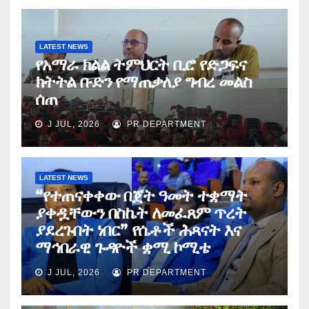
LATEST NEWS
የአማራ ክልል ትምህርት ቢሮ የድጋፍና
ክትትል ቡድን የማጠቃለያ ግብረ መልስ
ሰጠ
J JUL, 2026
PR DEPARTMENT
LATEST NEWS
“የተጠናቀቀው በጀት ዓመት ተቋማት
ያቀዷቸውን በስኬት ለመፈጸም ጥረት
ያደረጉበት ነበር” የሴቶች ሕጻናት እና
ማኅበራዊ ጉዳዮች ቋሚ ኮሚቴ
J JUL, 2026
PR DEPARTMENT