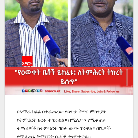
በአማራ ክልል በተፈጠረው የጸጥታ ችግር ምክንያት
የትምህርት ዘርፉ ተጎድቷል። በሚሊዮን የሚቆጠሩ
ተማሪዎች ከትምህርት ገበታ ውጭ ኾነዋል። በሺዎች
የሚቆጠሩ ትምህርት ቤቶች ተዝግተዋል።