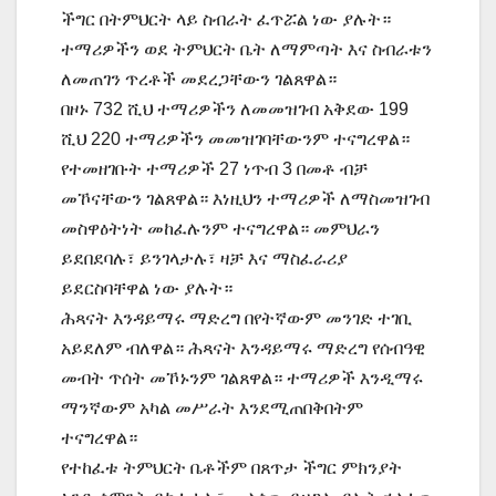
ችግር በትምህርት ላይ ስብራት ፈጥሯል ነው ያሉት።
ተማሪዎችን ወደ ትምህርት ቤት ለማምጣት እና ስብራቱን
ለመጠገን ጥረቶች መደረጋቸውን ገልጸዋል።
በዞኑ 732 ሺህ ተማሪዎችን ለመመዝገብ አቅደው 199
ሺህ 220 ተማሪዎችን መመዝገባቸውንም ተናግረዋል።
የተመዘገቡት ተማሪዎች 27 ነጥብ 3 በመቶ ብቻ
መኾናቸውን ገልጸዋል። እነዚህን ተማሪዎች ለማስመዝገብ
መስዋዕትነት መከፈሉንም ተናግረዋል። መምህራን
ይደበደባሉ፣ ይንገላታሉ፣ ዛቻ እና ማስፈራሪያ
ይደርስባቸዋል ነው ያሉት።
ሕጻናት እንዳይማሩ ማድረግ በየትኛውም መንገድ ተገቢ
አይደለም ብለዋል። ሕጻናት እንዳይማሩ ማድረግ የሰብዓዊ
መብት ጥሰት መኾኑንም ገልጸዋል። ተማሪዎች እንዲማሩ
ማንኛውም አካል መሥራት እንደሚጠበቅበትም
ተናግረዋል።
የተከፈቱ ትምህርት ቤቶችም በጸጥታ ችግር ምክንያት