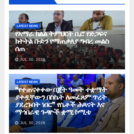
LATEST NEWS
የአማራ ክልል ትምህርት ቢሮ የድጋፍና
ክትትል ቡድን የማጠቃለያ ግብረ መልስ
ሰጠ
JUL 30, 2026
LATEST NEWS
“የተጠናቀቀው በጀት ዓመት ተቋማት
ያቀዷቸውን በስኬት ለመፈጸም ጥረት
ያደረጉበት ነበር” የሴቶች ሕጻናት እና
ማኅበራዊ ጉዳዮች ቋሚ ኮሚቴ
JUL 30, 2026