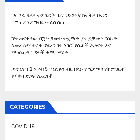
የአማራ ክልል ትምህርት ቢሮ የድጋፍና ክትትል ቡድን
የማጠቃለያ ግብረ መልስ ሰጠ
“የተጠናቀቀው በጀት ዓመት ተቋማት ያቀዷቸውን በስኬት
ለመፈጸም ጥረት ያደረጉበት ነበር” የሴቶች ሕጻናት እና
ማኅበራዊ ጉዳዮች ቋሚ ኮሚቴ
ታዳጊዋ ከ1 ነጥብ 5 ሚሊዬን ብር በላይ የሚያወጣ የትምህርት
ቁሳቁስ ድጋፍ አደረገች
CATEGORIES
COVID-19