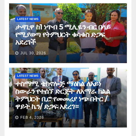
LATEST NEWS
ታዳጊዋ ከ1 ነጥብ 5 ሚሊዬን ብር በላይ
የሚያወጣ የትምህርት ቁሳቁስ ድጋፍ
አደረገች
JUL 30, 2026
LATEST NEWS
ተስማሚ ቴክኖሎጅ ማዕከል ለአይነ
ስውራን የተሰኘ ድርጅት ለአማራ ክልል
ትምህርት ቢሮ የመመሪያ ነጭ በትር /
ዋይት ኬን/ ድጋፍ አደረገ።
FEB 4, 2026