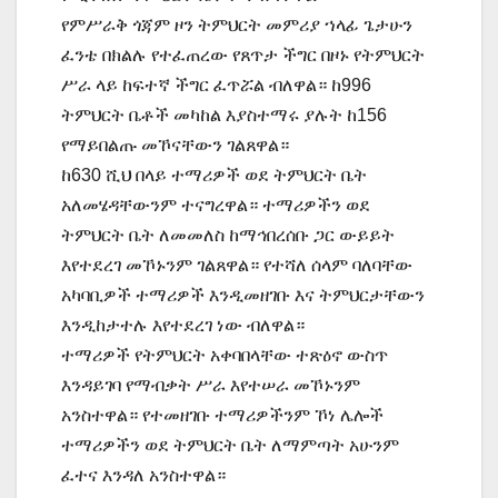
የምሥራቅ ጎጃም ዞን ትምህርት መምሪያ ኀላፊ ጌታሁን
ፈንቴ በክልሉ የተፈጠረው የጸጥታ ችግር በዞኑ የትምህርት
ሥራ ላይ ከፍተኛ ችግር ፈጥሯል ብለዋል። ከ996
ትምህርት ቤቶች መካከል እያስተማሩ ያሉት ከ156
የማይበልጡ መኾናቸውን ገልጸዋል።
ከ630 ሺህ በላይ ተማሪዎች ወደ ትምህርት ቤት
አለመሄዳቸውንም ተናግረዋል። ተማሪዎችን ወደ
ትምህርት ቤት ለመመለስ ከማኅበረሰቡ ጋር ውይይት
እየተደረገ መኾኑንም ገልጸዋል። የተሻለ ሰላም ባለባቸው
አካባቢዎች ተማሪዎች እንዲመዘገቡ እና ትምህርታቸውን
እንዲከታተሉ እየተደረገ ነው ብለዋል።
ተማሪዎች የትምህርት አቀባበላቸው ተጽዕኖ ውስጥ
እንዳይገባ የማብቃት ሥራ እየተሠራ መኾኑንም
አንስተዋል። የተመዘገቡ ተማሪዎችንም ኾነ ሌሎች
ተማሪዎችን ወደ ትምህርት ቤት ለማምጣት አሁንም
ፈተና እንዳለ አንስተዋል።