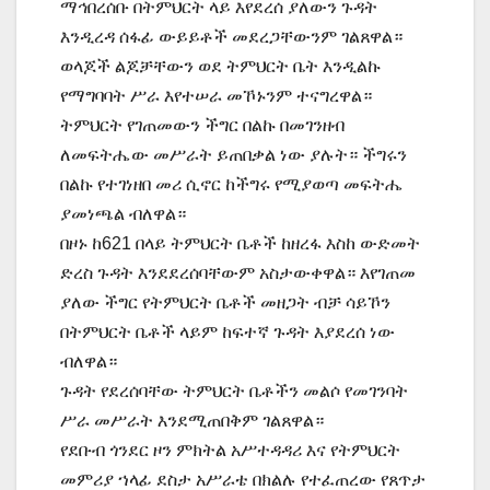
ማኅበረሰቡ በትምህርት ላይ እየደረሰ ያለውን ጉዳት
እንዲረዳ ሰፋፊ ውይይቶች መደረጋቸውንም ገልጸዋል።
ወላጆች ልጆቻቸውን ወደ ትምህርት ቤት እንዲልኩ
የማግባባት ሥራ እየተሠራ መኾኑንም ተናግረዋል።
ትምህርት የገጠመውን ችግር በልኩ በመገንዘብ
ለመፍትሔው መሥራት ይጠበቃል ነው ያሉት። ችግሩን
በልኩ የተገነዘበ መሪ ሲኖር ከችግሩ የሚያወጣ መፍትሔ
ያመነጫል ብለዋል።
በዞኑ ከ621 በላይ ትምህርት ቤቶች ከዘረፋ እስከ ውድመት
ድረስ ጉዳት እንደደረሰባቸውም አስታውቀዋል። እየገጠመ
ያለው ችግር የትምህርት ቤቶች መዘጋት ብቻ ሳይኾን
በትምህርት ቤቶች ላይም ከፍተኛ ጉዳት እያደረሰ ነው
ብለዋል።
ጉዳት የደረሰባቸው ትምህርት ቤቶችን መልሶ የመገንባት
ሥራ መሥራት እንደሚጠበቅም ገልጸዋል።
የደቡብ ጎንደር ዞን ምክትል አሥተዳዳሪ እና የትምህርት
መምሪያ ኀላፊ ደስታ አሥራቴ በክልሉ የተፈጠረው የጸጥታ