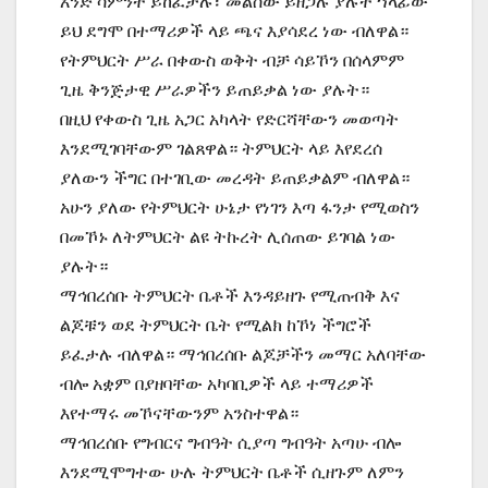
አንድ ሳምንት ይከፈታሉ፣ መልሰው ይዘጋሉ ያሉት ኀላፊው
ይህ ደግሞ በተማሪዎች ላይ ጫና እያሳደረ ነው ብለዋል።
የትምህርት ሥራ በቀውስ ወቅት ብቻ ሳይኾን በሰላምም
ጊዜ ቅንጅታዊ ሥራዎችን ይጠይቃል ነው ያሉት።
በዚህ የቀውስ ጊዜ አጋር አካላት የድርሻቸውን መወጣት
እንደሚገባቸውም ገልጸዋል። ትምህርት ላይ እየደረሰ
ያለውን ችግር በተገቢው መረዳት ይጠይቃልም ብለዋል።
አሁን ያለው የትምህርት ሁኔታ የነገን እጣ ፋንታ የሚወስን
በመኾኑ ለትምህርት ልዩ ትኩረት ሊሰጠው ይገባል ነው
ያሉት።
ማኅበረሰቡ ትምህርት ቤቶች እንዳይዘጉ የሚጠብቅ እና
ልጆቹን ወደ ትምህርት ቤት የሚልክ ከኾነ ችግሮች
ይፈታሉ ብለዋል። ማኅበረሰቡ ልጆቻችን መማር አለባቸው
ብሎ አቋም በያዘባቸው አካባቢዎች ላይ ተማሪዎች
እየተማሩ መኾናቸውንም አንስተዋል።
ማኅበረሰቡ የግብርና ግብዓት ሲያጣ ግብዓት አጣሁ ብሎ
እንደሚሞግተው ሁሉ ትምህርት ቤቶች ሲዘጉም ለምን