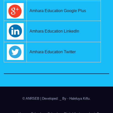
Amhara Education Google Plus
Amhara Education LinkedIn
Amhara Education Twitter
© ANRSEB
|
Developed: _ By
- Haleluya Kiflu
.