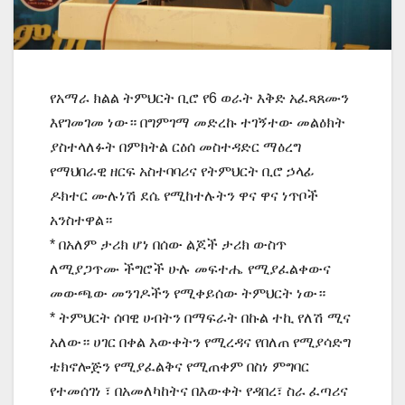
የአማራ ክልል ትምህርት ቢሮ የ6 ወራት እቅድ አፈጻጸሙን
እየገመገመ ነው። በግምገማ መድረኩ ተገኝተው መልዕክት
ያስተላለፉት በምክትል ርዕሰ መስተዳድር ማዕረግ
የማህበራዊ ዘርፍ አስተባባሪና የትምህርት ቢሮ ኃላፊ
ዶክተር ሙሉነሽ ደሴ የሚከተሉትን ዋና ዋና ነጥቦች
አንስተዋል።
* በአለም ታሪክ ሆነ በሰው ልጆች ታሪክ ውስጥ
ለሚያጋጥሙ ችግሮች ሁሉ መፍተሔ የሚያፈልቀውና
መውጫው መንገዶችን የሚቀይሰው ትምህርት ነው።
* ትምህርት ሰባዊ ሀብትን በማፍራት በኩል ተኪ የለሽ ሚና
አለው። ሀገር በቀል እውቀትን የሚረዳና የበለጠ የሚያሳድግ
ቴክኖሎጅን የሚያፈልቅና የሚጠቀም በስነ ምግባር
የተመሰገነ ፣ በአመለካከትና በእውቀት የዳበረ፣ ስራ ፈጣሪና