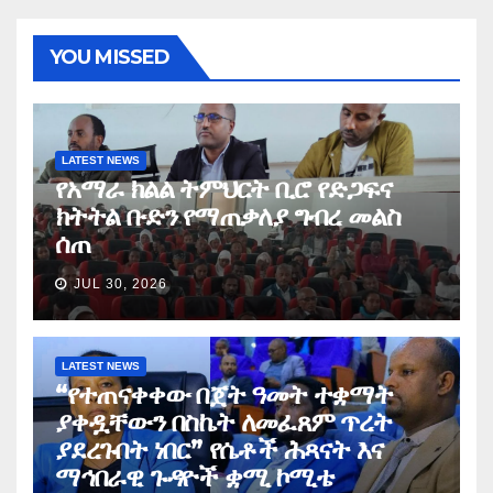
YOU MISSED
LATEST NEWS
የአማራ ክልል ትምህርት ቢሮ የድጋፍና
ክትትል ቡድን የማጠቃለያ ግብረ መልስ
ሰጠ
JUL 30, 2026
LATEST NEWS
“የተጠናቀቀው በጀት ዓመት ተቋማት
ያቀዷቸውን በስኬት ለመፈጸም ጥረት
ያደረጉበት ነበር” የሴቶች ሕጻናት እና
ማኅበራዊ ጉዳዮች ቋሚ ኮሚቴ