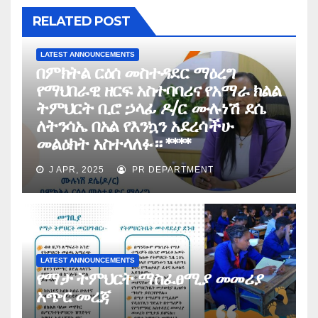
RELATED POST
LATEST ANNOUNCEMENTS
በምክትል ርዕሰ መስተዳደር ማዕረግ
የማህበራዊ ዘርፍ አስተባባሪና የአማራ ክልል
ትምህርት ቢሮ ኃላፊ ዶ/ር ሙሉነሽ ደሴ
ለትንሳኤ በአል የእንኳን አደረሳችሁ
መልዕክት አስተላለፉ። ****
J APR, 2025
PR DEPARTMENT
LATEST ANNOUNCEMENTS
የማታ ትምህርት ማስፈፀሚያ መመሪያ
አጭር መረጃ