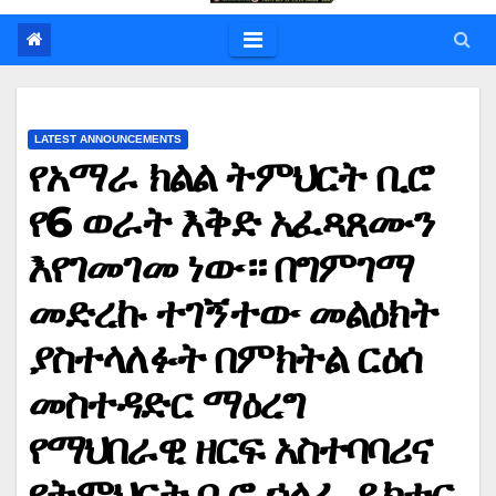
LATEST ANNOUNCEMENTS
የአማራ ክልል ትምህርት ቢሮ
የ6 ወራት እቅድ አፈጻጸሙን
እየገመገመ ነው። በግምገማ
መድረኩ ተገኝተው መልዕክት
ያስተላለፉት በምክትል ርዕሰ
መስተዳድር ማዕረግ
የማህበራዊ ዘርፍ አስተባባሪና
የትምህርት ቢሮ ኃላፊ ዶክተር