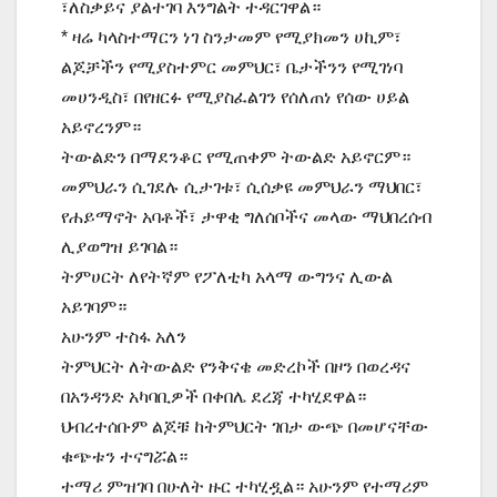
፣ለስቃይና ያልተገባ እንግልት ተዳርገዋል።
* ዛሬ ካላስተማርን ነገ ስንታመም የሚያክመን ሀኪም፣
ልጆቻችን የሚያስተምር መምህር፣ ቤታችንን የሚገነባ
መሀንዲስ፣ በየዘርፉ የሚያስፈልገን የሰለጠነ የሰው ሀይል
አይኖረንም።
ትውልድን በማደንቆር የሚጠቀም ትውልድ አይኖርም።
መምህራን ሲገደሉ ሲታገቱ፣ ሲሰቃዩ መምህራን ማህበር፣
የሐይማኖት አባቶች፣ ታዋቂ ግለሰቦችና መላው ማህበረሰብ
ሊያወግዝ ይገባል።
ትምሀርት ለየትኛም የፖለቲካ አላማ ውግንና ሊውል
አይገባም።
አሁንም ተስፋ አለን
ትምህርት ለትውልድ የንቅናቄ መድረኮች በዞን በወረዳና
በአንዳንድ አካባቢዎች በቀበሌ ደረጃ ተካሂደዋል።
ህብረተሰቡም ልጆቹ ከትምህርት ገበታ ውጭ በመሆናቸው
ቁጭቱን ተናግሯል።
ተማሪ ምዝገባ በሁለት ዙር ተካሂዷል። አሁንም የተማሪም