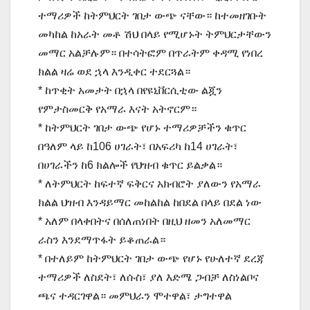
ተማሪዎች ከትምህርት ገበታ ውጭ ናቸው። ከተመዘገቡት
መካከል ከአራት መቶ ሽህ በላይ የሚሆኑት ትምህርታቸውን
መማር አልቻሉም። በተሳትፎም በጥራትም ቀዳሚ የነበረ
ክልል ዛሬ ወደ ኋላ እንዲቀር ተደርጓል።
* ከጥቂት አመታት በኋላ በየዩኒቨርሲቲው ልጇን
የምታስመርቅ የአማራ እናት አትኖርም።
* ከትምህርት ገበታ ውጭ የሆኑ ተማሪዎቻችን ቁጥር
በዓለም ላይ ከ106 ሀገራት፣ በአፍሪካ ከ14 ሀገራት፣
በሀገራችን ከ6 ክልሎች የህዝብ ቁጥር ይልቃል።
* ለትምህርት ከፍተኛ ፍቅርና አክብሮት ያለውን የአማራ
ክልል ህዝብ እንዳይማር መከልከል ከበደል በላይ በደል ነው
* አለም በላቀበትና በሰለጠነበት በዚህ ዘመን አለመማር
ራስን እንደማጥፋት ይቆጠራል።
* በተለይም ከትምህርት ገበታ ውጭ የሆኑ የሁለተኛ ደረጃ
ተማሪዎች ለስደት፣ ለሱስ፣ ያለ እድሜ ጋብቻ ለስነልቦና
ጫና ተዳርገዋል። መምህራን ሞተዋል፣ ታግተዋል