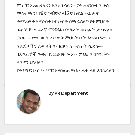
ምዝገባን አጠናክረን እንቀጥላለን። የተመዘገቡትን ሁሉ
ማስተማር፣ የ6ኛ ፣የ8ኛና የ12ኛ ክፍል ተፈታኝ
ተማሪዎችን ማብቃት፣ ሀብት በማፈላለግ የትምህርት
ቤቶቻችንን ደረጃ ማሻሻል በትኩረት መስራት ይገባናል።
ህዝቡ በችግር ውስጥ ሆኖ ትምህርት ቤት እየገነባ ነው።
ለልጆቻችን እውቀትና ብርሀን ለመስጠት ሲደክሙ
በጽንፈኞች ጉዳት የደረሰባቸውን መምህራን ከጎናቸው
ልንሆን ይገባል።
የትምህርት ቤት ምገባን የበለጠ ማስፋፋት ላይ እንሰራለን።
By
PR Department