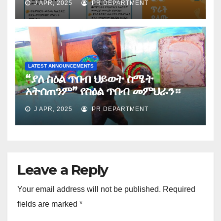
J APR, 2025
PR DEPARTMENT
LATEST ANNOUNCEMENTS
“ያለ ስዕል ጥበብ ህይወት ስሜት
አትሰጠንም” የስዕል ጥበብ መምህራን።
J APR, 2025
PR DEPARTMENT
Leave a Reply
Your email address will not be published.
Required
fields are marked
*