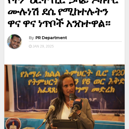
ሙሉነሽ ደሴ የሚከተሉትን
ዋና ዋና ነጥቦች አንስተዋል።
By
PR Department
JAN 29, 2025