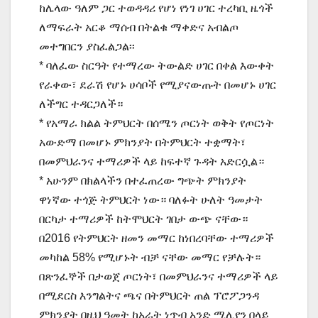
ከሌላው ዓለም ጋር ተወዳዳሪ የሆነ የነገ ሀገር ተረካቢ ዜጎች
ለማፍራት አርቆ ማሰብ በትልቁ ማቀድና አብልጦ
መተግበርን ያስፈልጋል፡፡
* ባለፈው ስርዓት የተማረው ትውልድ ሀገር በቀል እውቀት
የራቀው፣ ደራሽ የሆኑ ሀሳቦች የሚያናውጡት በመሆኑ ሀገር
ለችግር ተዳርጋለች።
* የአማራ ክልል ትምህርት በሰሜን ጦርነት ወቅት የጦርነት
አውድማ በመሆኑ ምክንያት በትምህርት ተቋማት፣
በመምህራንና ተማሪዎች ላይ ከፍተኛ ጉዳት አድርሷል።
* አሁንም በክልላችን በተፈጠረው ግጭት ምክንያት
ዋነኛው ተጎጅ ትምህርት ነው። ባለፉት ሁለት ዓመታት
በርካታ ተማሪዎች ከትሞህርት ገበታ ውጭ ናቸው።
በ2016 የትምህርት ዘመን መማር ከነበረባቸው ተማሪዎች
መካከል 58% የሚሆኑት ብቻ ናቸው መማር የቻሉት።
በጽንፈኞች በታወጀ ጦርነት፣ በመምህራንና ተማሪዎች ላይ
በሚደርስ እንግልትና ጫና በትምህርት ጠል ፕሮፖጋንዳ
ምክንያት በዚህ ዓመት ከአራት ነጥብ አንድ ሚሊየን በላይ