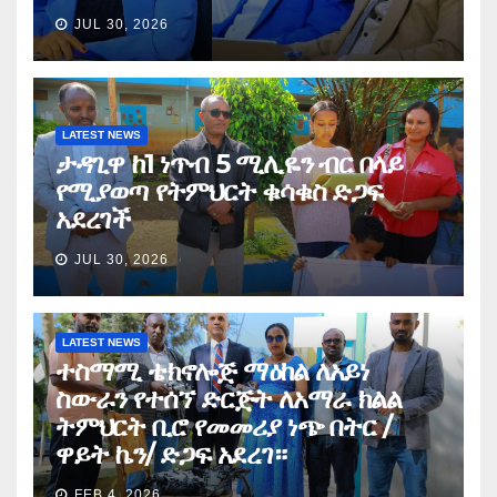
JUL 30, 2026
LATEST NEWS
ታዳጊዋ ከ1 ነጥብ 5 ሚሊዬን ብር በላይ
የሚያወጣ የትምህርት ቁሳቁስ ድጋፍ
አደረገች
JUL 30, 2026
LATEST NEWS
ተስማሚ ቴክኖሎጅ ማዕከል ለአይነ
ስውራን የተሰኘ ድርጅት ለአማራ ክልል
ትምህርት ቢሮ የመመሪያ ነጭ በትር /
ዋይት ኬን/ ድጋፍ አደረገ።
FEB 4, 2026