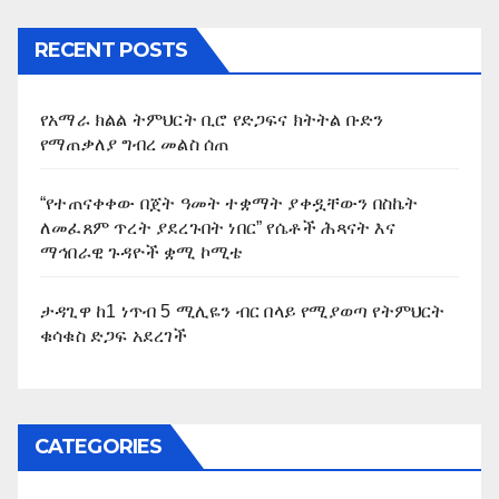
RECENT POSTS
የአማራ ክልል ትምህርት ቢሮ የድጋፍና ክትትል ቡድን
የማጠቃለያ ግብረ መልስ ሰጠ
“የተጠናቀቀው በጀት ዓመት ተቋማት ያቀዷቸውን በስኬት
ለመፈጸም ጥረት ያደረጉበት ነበር” የሴቶች ሕጻናት እና
ማኅበራዊ ጉዳዮች ቋሚ ኮሚቴ
ታዳጊዋ ከ1 ነጥብ 5 ሚሊዬን ብር በላይ የሚያወጣ የትምህርት
ቁሳቁስ ድጋፍ አደረገች
CATEGORIES