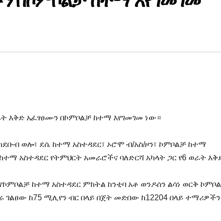
ን በኮምቦልቻ ከተማ እየገመገመ
ራት እቅድ አፈፃፀሙን በኮምቦልቻ ከተማ እየገመገመ ነው።
ከደቡብ ወሎ፣ ደሴ ከተማ አስተዳደር፣ ኦሮሞ ብ/አስ/ዞን፣ ኮምቦልቻ ከተማ
 ከተማ አስተዳደር የትምህርት አመራሮችና ባለድርሻ አካላት ጋር የ6 ወራት እቅ
የኮምቦልቻ ከተማ አስተዳደር ምክትል ከንቲባ አቶ ወንዶሰን ልሳነ ወርቅ ኮምቦ
 ገልፀው ከ75 ሚሊየን ብር በላይ በጀት መድበው ከ12204 በላይ ተማሪዎችን