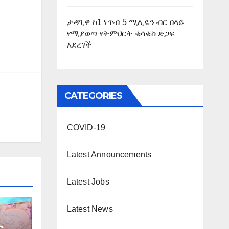
ታዳጊዋ ከ1 ነጥብ 5 ሚሊዬን ብር በላይ
የሚያወጣ የትምህርት ቁሳቁስ ድጋፍ
አደረገች
CATEGORIES
COVID-19
Latest Announcements
Latest Jobs
Latest News
ት