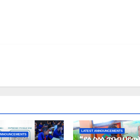
LATEST ANNOUNCEMENTS
ANNOUNCEMENTS
“ያለ ስዕል ጥበብ ህይወ