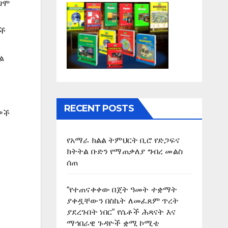
ደግሞ
ዎች
ል
RECENT POSTS
ዎች
የአማራ ክልል ትምህርት ቢሮ የድጋፍና
ክትትል ቡድን የማጠቃለያ ግብረ መልስ
ሰጠ
“የተጠናቀቀው በጀት ዓመት ተቋማት
ያቀዷቸውን በስኬት ለመፈጸም ጥረት
ያደረጉበት ነበር” የሴቶች ሕጻናት እና
ማኅበራዊ ጉዳዮች ቋሚ ኮሚቴ