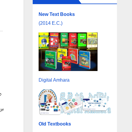
New Text Books
(2014 E.C.)
Digital Amhara
ድ
ልቻ
Old Textbooks