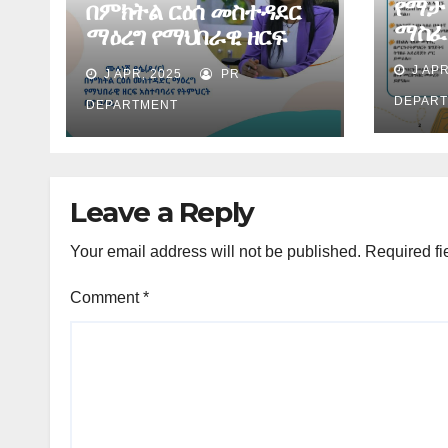
የማታ
በምክትል ርዕሰ መስተዳደር
ማስፈ
ማዕረግ የማህበራዊ ዘርፍ
መረጃ
አስተባባሪና የአማራ ክልል
J APR
J APR, 2025
PR
ትምህርት ቢሮ ኃላፊ ዶ/ር
DEPAR
ሙሉነሽ ደሴ ለትንሳኤ በአል
DEPARTMENT
የእንኳን አደረሳችሁ መልዕክት
አስተላለፉ። ****
Leave a Reply
Your email address will not be published.
Required fi
Comment
*