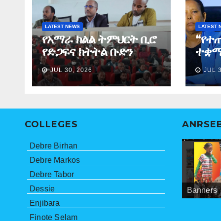
LATEST NEWS
LATEST 
የአማራ ክልል ትምህርት ቢሮ
“የተ
የድጋፍና ክትትል ቡድን
ተቋማ
የማጠቃለያ ግብረ መልስ ሰጠ
ለመፈ
JUL 30, 2026
JUL 
ነበር”
ማኅበ
ኮሚ
COLLEGES
ANRSE
Debre Birhan
Debre Markos
Debre Tabor
Dessie
Banners
Meetings
ANRSEB P
Enjibara
Finote Selam