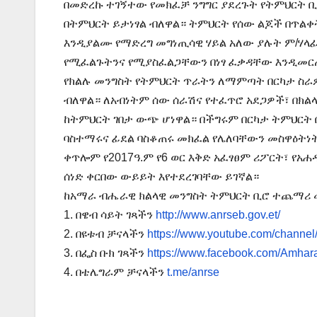
በመድረኩ ተገኝተው የመክፈቻ ንግግር ያደረጉት የትምህርት ቢሮ 
በትምህርት ይታነፃል ብለዋል። ትምህርት የሰው ልጆች በጥልቀት
እንዲያልሙ የማድረግ መግነጢሳዊ ሃይል አለው ያሉት ም/ሃላፊ
የሚፈልጉትንና የሚያስፈልጋቸውን በነፃ ፈቃዳቸው እንዲመርጡ
የክልሉ መንግስት የትምህርት ጥራትን ለማምጣት በርካታ ስራ
ብለዋል። ለአብነትም ሰው ሰራሽና የተፈጥሮ አደጋዎች፣ በክልላ
ከትምህርት ገበታ ውጭ ሆነዋል። በችግሩም በርካታ ትምህርት
ባስተማሩና ፊደል ባስቆጠሩ መክፈል የሌለባቸውን መስዋዕትነት
ቀጥሎም የ2017ዓ.ም የ6 ወር እቅድ አፈፃፀም ሪፖርት፣ የ
ሰነድ ቀርበው ውይይት እየተደረገባቸው ይገኛል።
ከአማራ ብሔራዊ ክልላዊ መንግስት ትምህርት ቢሮ ተጨማ
1. በዌብ ሳይት ገጻችን
http://www.anrseb.gov.et/
2. በዩቱብ ቻናላችን
https://www.youtube.com/ch
3. በፌስ ቡክ ገጻችን
https://www.facebook.com/Amhar
4. በቴሌግራም ቻናላችን
t.me/anrse