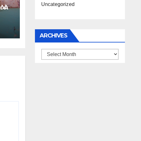
Uncategorized
ዕል
ARCHIVES
Archives