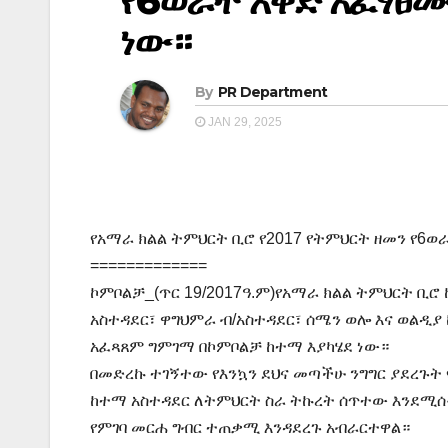
የ6ወራት እቅድ አፈፃፀሙ
ነው።
By
PR Department
JAN 29, 2025
የአማራ ክልል ትምህርት ቢሮ የ2017 የትምህርት ዘመን የ6ወ
=============
ኮምቦልቻ_(ጥር 19/2017ዓ.ም)የአማራ ክልል ትምህርት ቢሮ 
አስተዳደር፣ ዋግህምራ ብ/አስተዳደር፣ ሰሜን ወሎ እና ወልዲያ
አፈጻጸም ግምገማ በኮምቦልቻ ከተማ እያካሄደ ነው።
በመድረኩ ተገኝተው የእንኳን ደህና መጣችሁ ንግግር ያደረጉት 
ከተማ አስተዳደር ለትምህርት ስራ ትኩረት ሰጥተው እንደሚሰሩ
የምገባ መርሐ ግብር ተጠቃሚ እንዳደረጉ አብራርተዋል።