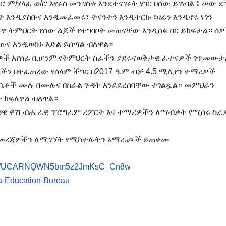
ም/ሃላፊ ወ/ሮ እየሩስ መንግስቱ እንደተናገሩት ሃገር በሰው ይገነባል ፤ ሠው 
 እንዲያስቡና እንዲመራመሩ፣ ትናንትን እንዲተርኩ ፣ዛሬን እንዲኖሩ ነገን
ዋ ትምህርት የሰው ልጆች የተግባቦት መጠናቸው እንዲሰፋ በር ይከፍታል። ሰ
ና እንዲወስኑ እድል ይሰጣል ብለዋል።
ዎች እየሰራ ቢሆንም የትምህርት ስራችን ያደሩናወቅታዊ ፈተናዎች ገጥመውታ
ችን በተፈጠረው የሰላም ችግር በ2017 ዓ.ም ብቻ 4.5 ሚሊየን ተማሪዎች
 ቤቶች ሙሉ በሙሉና በከፊል ጉዳት እንደደረሰባቸው ተገልጿል። መምህራን
 ከፍለዋል ብለዋል።
አሐዳዊ ዋሽ ብሔራዊ ፕሮግራም ሪፖርት እና ተማሪዎችን ለማብቃት የሚሰሩ ስራ
ሪ መረጃዎችን ለማግኘት የሚከተሉትን አማራጮች ይጠቀሙ
annel/UCARNQWN5bm5z2JmKsC_Cn8w
a-Education-Bureau