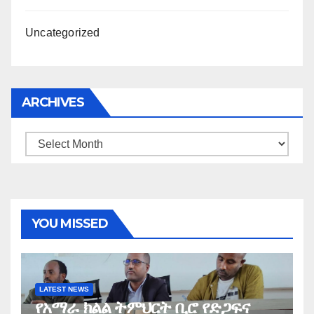
Uncategorized
ARCHIVES
Archives
YOU MISSED
LATEST NEWS
የአማራ ክልል ትምህርት ቢሮ የድጋፍና