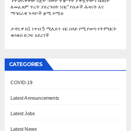
“የተጠናቀቀው በጀት ዓመት ተቋማት ያቀዷቸውን በስኬት
ለመፈጸም ጥረት ያደረጉበት ነበር” የሴቶች ሕጻናት እና
ማኅበራዊ ጉዳዮች ቋሚ ኮሚቴ
ታዳጊዋ ከ1 ነጥብ 5 ሚሊዬን ብር በላይ የሚያወጣ የትምህርት
ቁሳቁስ ድጋፍ አደረገች
CATEGORIES
COVID-19
Latest Announcements
Latest Jobs
Latest News