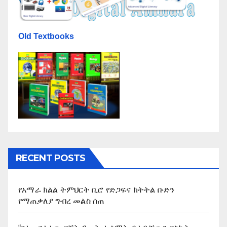
Old Textbooks
RECENT POSTS
የአማራ ክልል ትምህርት ቢሮ የድጋፍና ክትትል ቡድን
የማጠቃለያ ግብረ መልስ ሰጠ