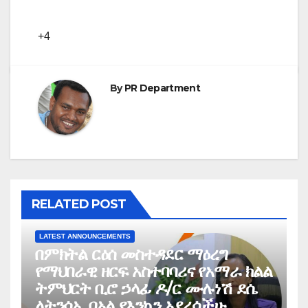
+4
By
PR Department
RELATED POST
LATEST ANNOUNCEMENTS
በምክትል ርዕሰ መስተዳደር ማዕረግ
የማህበራዊ ዘርፍ አስተባባሪና የአማራ ክልል
ትምህርት ቢሮ ኃላፊ ዶ/ር ሙሉነሽ ደሴ
ለትንሳኤ በአል የእንኳን አደረሳችሁ