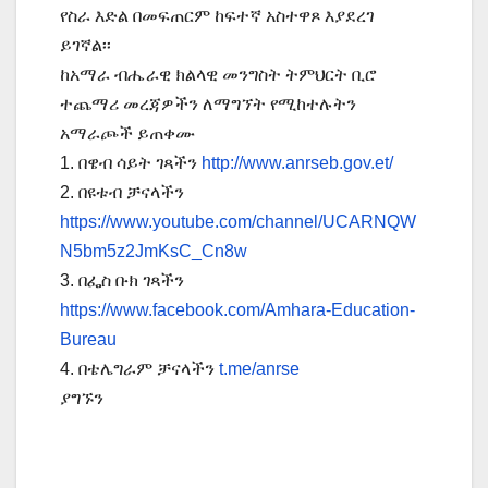
የስራ እድል በመፍጠርም ከፍተኛ አስተዋጾ እያደረገ
ይገኛል፡፡
ከአማራ ብሔራዊ ክልላዊ መንግስት ትምህርት ቢሮ
ተጨማሪ መረጃዎችን ለማግኘት የሚከተሉትን
አማራጮች ይጠቀሙ
1. በዌብ ሳይት ገጻችን
http://www.anrseb.gov.et/
2. በዩቱብ ቻናላችን
https://www.youtube.com/channel/UCARNQW
N5bm5z2JmKsC_Cn8w
3. በፌስ ቡክ ገጻችን
https://www.facebook.com/Amhara-Education-
Bureau
4. በቴሌግራም ቻናላችን
t.me/anrse
ያግኙን