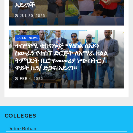
አደረገች
JUL 30, 2026
LATEST NEWS
ተስማሚ ቴክኖሎጅ ማዕከል ለአይነ
ስውራን የተሰኘ ድርጅት ለአማራ ክልል
ትምህርት ቢሮ የመመሪያ ነጭ በትር /
ዋይት ኬን/ ድጋፍ አደረገ።
FEB 4, 2026
COLLEGES
Debre Birhan