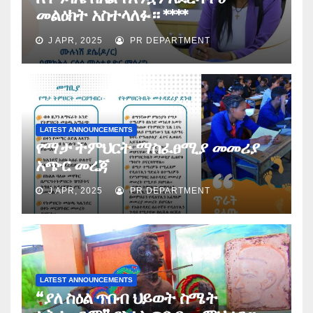
መልዕክት አስተላለፉ። ****
J APR, 2025
PR DEPARTMENT
LATEST ANNOUNCEMENTS
የማታ ትምህርት ማስፈፀሚያ መመሪያ
አጭር መረጃ
J APR, 2025
PR DEPARTMENT
LATEST ANNOUNCEMENTS
“ያለ ስዕል ጥበብ ህይወት ስሜት