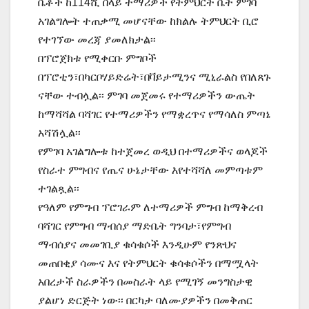
ቤቶች ከ114ሺ በላይ ተማሪዎች የትምህርት ቤት ምገባ
አገልግሎት ተጠቃሚ መሆናቸው ከክልሉ ትምህርት ቢሮ
የተገኘው መረጃ ያመለክታል፡፡
በፕሮጀክቱ የሚቀርቡ ምግቦች
በፕሮቲን፣በካርቦሃይድሬት፣በቫይታሚንና ሚኒራልስ የበለጸጉ
ናቸው ተብሏል፡፡ ምገባ መጀመሩ የተማሪዎችን ውጤት
ከማሻሻል ባሻገር የተማሪዎችን የማቋረጥና የማሳለስ ምጣኔ
አሻሽሏል፡፡
የምገባ አገልግሎቱ ከተጀመረ ወዲህ በተማሪዎችና ወላጆች
የስራተ ምግብና የጤና ሁኔታቸው እየተሻሻለ መምጣቱም
ተገልጿል፡፡
የዓለም የምግብ ፕሮገራም ለተማሪዎች ምግብ ከማቅረብ
ባሻገር የምግብ ማብሰያ ማድቤት ግንባታ፣የምግብ
ማብሰያና መመገቢያ ቁሳቁሶች እንዲሁም የንጽህና
መጠበቂያ ሳሙና እና የትምህርት ቁሳቁሶችን በማሟላት
አበረታች ስራዎችን በመስራት ላይ የሚገኝ መንግስታዊ
ያልሆነ ድርጅት ነው፡፡ በርካታ ባለሙያዎችን በመቅጠር