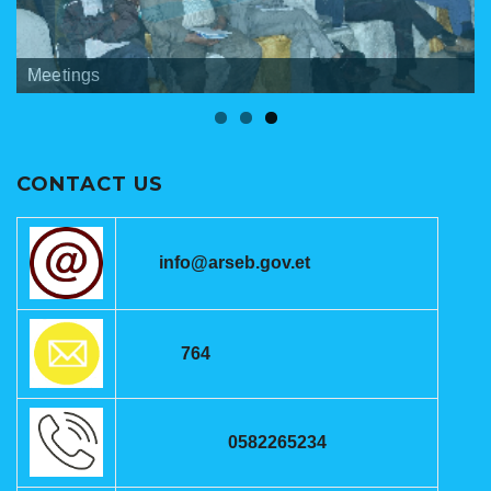
Banners
Meetings
ANRSEB Photo Gallery
CONTACT US
info@arseb.gov.et
764
0582265234