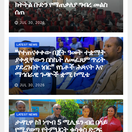
ክትትል ቡድን የማጠቃለያ ግብረ መልስ
ሰጠ
JUL 30, 2026
LATEST NEWS
“የተጠናቀቀው በጀት ዓመት ተቋማት
ያቀዷቸውን በስኬት ለመፈጸም ጥረት
ያደረጉበት ነበር” የሴቶች ሕጻናት እና
ማኅበራዊ ጉዳዮች ቋሚ ኮሚቴ
JUL 30, 2026
LATEST NEWS
ታዳጊዋ ከ1 ነጥብ 5 ሚሊዬን ብር በላይ
የሚያወጣ የትምህርት ቁሳቁስ ድጋፍ