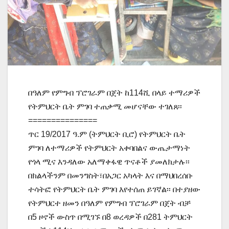
በዓለም የምግብ ፕሮገራም በጀት ከ114ሺ በላይ ተማሪዎች
የትምህርት ቤት ምገባ ተጠቃሚ መሆናቸው ተገለጸ፡፡
===============
ጥር 19/2017 ዓ.ም (ትምህርት ቢሮ) የትምህርት ቤት
ምገባ ለተማሪዎች የትምህርት አቀባበልና ውጤታማነት
የጎላ ሚና እንዳለው አለማቀፋዊ ጥናቶች ያመለክታሉ፡፡
በክልላችንም በመንግስት፣በአጋር አካላት እና በማህበረሰቡ
ተሳትፎ የትምህርት ቤት ምገባ እየተሰጠ ይገኛል፡፡ በተያዘው
የትምህርተ ዘመን በዓለም የምግብ ፕሮገራም በጀት ብቻ
በ5 ዞኖች ውስጥ በሚገኙ በ8 ወረዳዎች በ281 ትምህርት