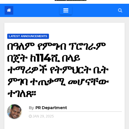
LATEST ANNOUNCEMENTS
በዓለም የምግብ ፕሮገራም
በጀት ከ114ሺ በላይ
ተማሪዎች የትምህርት ቤት
ምገባ ተጠቃሚ መሆናቸው
ተገለጸ፡፡
By
PR Department
JAN 29, 2025