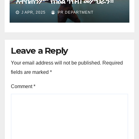
አትሰጠንም” የስዕል ጥበብ መምህራን።
J APR, 2025
PR DEPARTMENT
Leave a Reply
Your email address will not be published.
Required
fields are marked
*
Comment
*