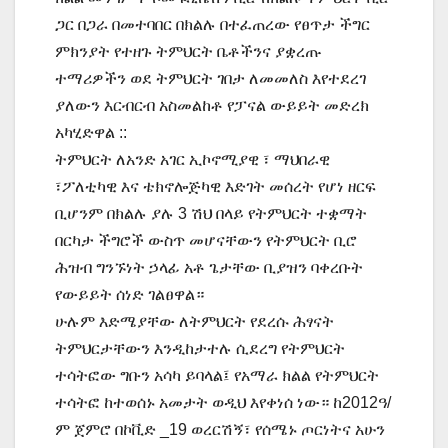
ጋር በጋራ በመተባበር በክልሉ በተፈጠረው የፀጥታ ችግር
ምክንያት የተዘጉ ትምህርት ቤቶችንና ያቋረጡ
ተማሪዎችን ወደ ትምህርት ገበታ ለመመለስ እየተደረገ
ያለውን እርብርብ አስመልከቶ የፓናል ውይይት መድረክ
አካሂድዋል ::
ትምህርት ለአንድ አገር ኢኮኖሚያዊ ፣ ማህበራዊ
፣ፖለቲካዊ እና ቴክኖሎጅካዊ እድገት መሰረት የሆነ ዘርፍ
ቢሆንም በክልሉ ያሉ 3 ሽህ በላይ የትምህርት ተቋማት
በርካታ ችግሮች ውስጥ መሆናቸውን የትምህርት ቢሮ
ሕዝብ ግንኙነት ኃላፊ አቶ ጌታቸው ቢያዝን ባቀረቡት
የውይይት ሰነድ ገልፀዋል።
ሁሉም እድሜያቸው ለትምህርት የደረሱ ሕፃናት
ትምህርታቸውን እንዲከታተሉ ሲደረግ የትምህርት
ተሳትፎው ግቡን አሳካ ይባላል፤ የአማራ ክልል የትምህርት
ተሳትፎ ከተወሰኑ አመታት ወዲህ እየቀነሰ ነው። ከ2012ዓ/
ም ጀምሮ በኮቪድ _19 ወረርሽኝ፣ የሰሜኑ ጦርነትና አሁን