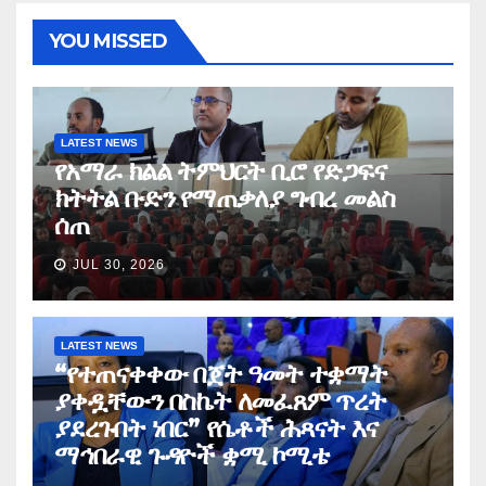
YOU MISSED
LATEST NEWS
የአማራ ክልል ትምህርት ቢሮ የድጋፍና
ክትትል ቡድን የማጠቃለያ ግብረ መልስ
ሰጠ
JUL 30, 2026
LATEST NEWS
“የተጠናቀቀው በጀት ዓመት ተቋማት
ያቀዷቸውን በስኬት ለመፈጸም ጥረት
ያደረጉበት ነበር” የሴቶች ሕጻናት እና
ማኅበራዊ ጉዳዮች ቋሚ ኮሚቴ