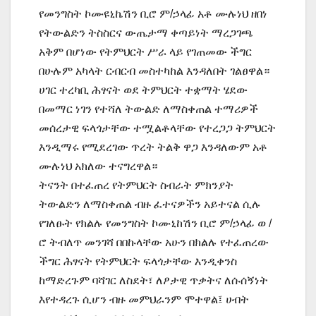
የመንግስት ኮሙዩኒኬሽን ቢሮ ም/ኃላፊ አቶ ሙሉነህ ዘበነ
የትውልድን ትስስርና ውጤታማ ቀጣይነት ማረጋገጫ
አቅም በሆነው የትምህርት ሥራ ላይ የገጠመው ችግር
በሁሉም አካላት ርብርብ መስተካከል እንዳለበት ገልፀዋል።
ሀገር ተረካቢ ሕፃናት ወደ ትምህርት ተቋማት ሄደው
በመማር ነገን የተሻለ ትውልድ ለማስቀጠል ተማሪዎች
መሰረታዊ ፍላጎታቸው ተሟልቶላቸው የተረጋጋ ትምህርት
እንዲማሩ የሚደረገው ጥረት ትልቅ ዋጋ እንዳለውም አቶ
ሙሉነህ አክለው ተናግረዋል።
ትናንት በተፈጠረ የትምህርት ስብራት ምክንያት
ትውልድን ለማስቀጠል ብዙ ፈተናዎችን አይተናል ሲሉ
የገለፁት የክልሉ የመንግስት ኮሙኒከሽን ቢሮ ም/ኃላፊ ወ /
ሮ ትብለጥ መንገሻ በበኩላቸው አሁን በክልሉ የተፈጠረው
ችግር ሕፃናት የትምህርት ፍላጎታቸው እንዲቀንስ
ከማድረጉም ባሻገር ለስደት፣ ለፆታዊ ጥቃትና ለሱሰኝነት
እየተዳረጉ ሲሆን ብዙ መምህራንም ሞተዋል፤ ሀብት