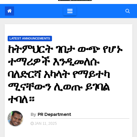
LATEST ANNOUNCEMENTS
ከትምህርት ገበታ ውጭ የሆኑ
ተማሪዎች እንዲመለሱ
ባለድርሻ አካላት የማይተካ
ሚናቸውን ሊወጡ ይገባል
ተባለ።
By
PR Department
JAN 11, 2025