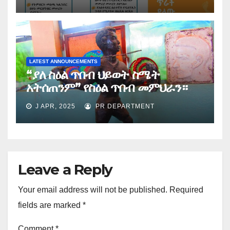
LATEST ANNOUNCEMENTS
“ያለ ስዕል ጥበብ ህይወት ስሜት
አትሰጠንም” የስዕል ጥበብ መምህራን።
J APR, 2025
PR DEPARTMENT
Leave a Reply
Your email address will not be published.
Required
fields are marked
*
Comment
*