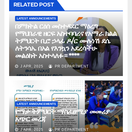
RELATED POST
LATEST ANNOUNCEMENTS
በምክትል ርዕሰ መስተዳደር ማዕረግ
የማህበራዊ ዘርፍ አስተባባሪና የአማራ ክልል
ትምህርት ቢሮ ኃላፊ ዶ/ር ሙሉነሽ ደሴ
ለትንሳኤ በአል የእንኳን አደረሳችሁ
መልዕክት አስተላለፉ። ****
J APR, 2025
PR DEPARTMENT
LATEST ANNOUNCEMENTS
የማታ ትምህርት ማስፈፀሚያ መመሪያ
አጭር መረጃ
J APR, 2025
PR DEPARTMENT