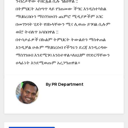
ንብረታቸው ተዘርፏል ሲሉ ገልፀዋል ::
በትምህርት አሰጣጥ ላይ የገጠመው ችግር እንዲስተካከል
ማህበረሰቡን ማስገንዘብን ጨምሮ ሚዲያዎችም አገር
በመገንባት ሂደት የበኩላቸውን ሚና ሊወጡ ይገባል ሲሉም
ወ/ሮ ትብለጥ አሳስበዋል ::
በተሳታፊዎች በኩልም ትምህርት ትውልድን ማስቀጠል
እንዲቻል ሁሉም ማህበረሰብ የችግሩን ደረጃ እንዲረዳው
ማስገንዘብ እንደሚገባ አንስተዋል።ለዚህም የየድርሻቸውን
ሀላፊነት እንደሚወጡም አረጋግጠዋል።
By
PR Department