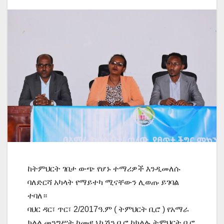
ከትምህርት ገበታ ውጭ የሆኑ ተማሪዎች እንዲመለሱ
ባለድርሻ አካላት የማይተካ ሚናቸውን ሊወጡ ይገባል
ተባለ።
ባህር ዳር፣ ጥር፣ 2/2017ዓ.ም ( ትምህርት ቢሮ ) የአማራ
ክልል መንግሥት ኮሙዪኒኬሽን ቢሮ ከክልሉ ትምህርት ቢሮ