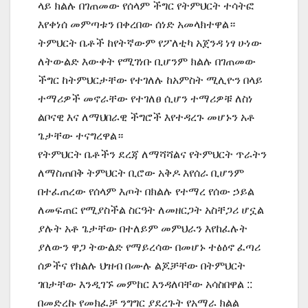
ላይ ክልሉ በገጠመው የሰላም ችግር የትምህርት ተሳትፎ
እየቀነሰ መምጣቱን በቀረበው ሰነድ አመላክተዋል።
ትምህርት ቤቶች ከየትኛውም የፖለቲካ አጀንዳ ነፃ ሁነው
ለትውልድ እውቀት የሚገነቡ ቢሆንም ክልሉ በገጠመው
ችግር ከትምህርታቸው የተገለሉ ከአምስት ሚሊዮን በላይ
ተማሪዎች መኖራቸው የተገለፀ ሲሆን ተማሪዎቹ ለስነ
ልቦናዊ እና ለማህበራዊ ችግሮች እየተዳረጉ መሆኑን አቶ
ጌታቸው ተናግረዋል።
የትምህርት ቤቶችን ደረጃ ለማሻሻልና የትምህርት ጥራትን
ለማስጠበቅ ትምህርት ቢሮው አቅዶ እየሰራ ቢሆንም
በተፈጠረው የሰላም እጦት በክልሉ የተማረ የሰው ኃይል
ለመፍጠር የሚያስችል ስርዓት ለመዘርጋት አስቸጋሪ ሆኗል
ያሉት አቶ ጌታቸው በተለይም መምህራን እየከፈሉት
ያለውን ዋጋ ትውልድ የማይረሳው በመሆኑ ተፅዕኖ ፈጣሪ
ሰዎችና የክልሉ ህዝብ በሙሉ ልጆቻቸው በትምህርት
ገበታቸው እንዲገኙ መምከር እንዳለባቸው አሳስበዋል ::
በመድረኩ የመክፈቻ ንግግር ያደረጉት የአማራ ክልል