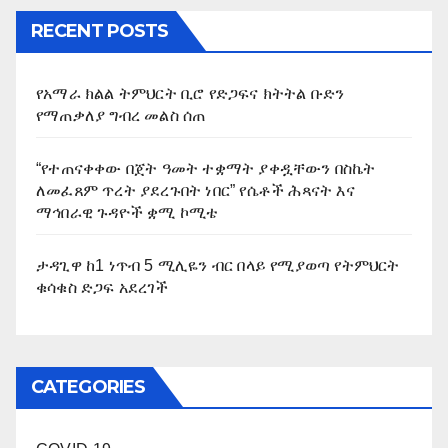
RECENT POSTS
የአማራ ክልል ትምህርት ቢሮ የድጋፍና ክትትል ቡድን
የማጠቃለያ ግብረ መልስ ሰጠ
“የተጠናቀቀው በጀት ዓመት ተቋማት ያቀዷቸውን በስኬት
ለመፈጸም ጥረት ያደረጉበት ነበር” የሴቶች ሕጻናት እና
ማኅበራዊ ጉዳዮች ቋሚ ኮሚቴ
ታዳጊዋ ከ1 ነጥብ 5 ሚሊዬን ብር በላይ የሚያወጣ የትምህርት
ቁሳቁስ ድጋፍ አደረገች
CATEGORIES