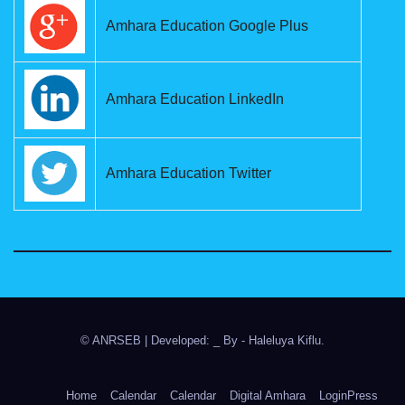
Amhara Education Google Plus
Amhara Education LinkedIn
Amhara Education Twitter
© ANRSEB
|
Developed: _ By
- Haleluya Kiflu
.
Home
Calendar
Calendar
Digital Amhara
LoginPress