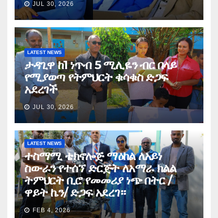
JUL 30, 2026
LATEST NEWS
ታዳጊዋ ከ1 ነጥብ 5 ሚሊዬን ብር በላይ
የሚያወጣ የትምህርት ቁሳቁስ ድጋፍ
አደረገች
JUL 30, 2026
LATEST NEWS
ተስማሚ ቴክኖሎጅ ማዕከል ለአይነ
ስውራን የተሰኘ ድርጅት ለአማራ ክልል
ትምህርት ቢሮ የመመሪያ ነጭ በትር /
ዋይት ኬን/ ድጋፍ አደረገ።
FEB 4, 2026