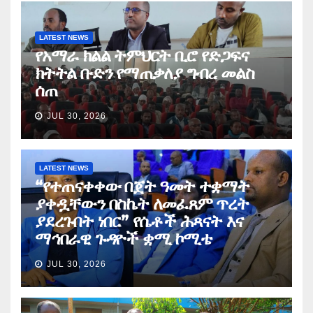
LATEST NEWS
የአማራ ክልል ትምህርት ቢሮ የድጋፍና
ክትትል ቡድን የማጠቃለያ ግብረ መልስ
ሰጠ
JUL 30, 2026
LATEST NEWS
“የተጠናቀቀው በጀት ዓመት ተቋማት
ያቀዷቸውን በስኬት ለመፈጸም ጥረት
ያደረጉበት ነበር” የሴቶች ሕጻናት እና
ማኅበራዊ ጉዳዮች ቋሚ ኮሚቴ
JUL 30, 2026