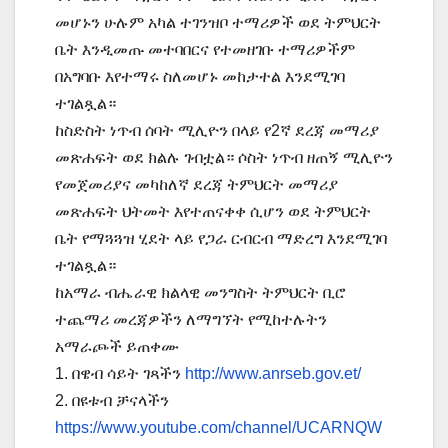
መሆኑን ሁሉም አካል ተገንዝቦ ተማሪዎች ወደ ትምህርት
ቤት እንዲመጡ መተባበርና የተመዘገቡ ተማሪዎችም
በአግባቡ እየተማሩ ስለመሆኑ መከታተል እንደሚገባ
ተገልጿል።
ከስድስት ነጥብ ሰባት ሚሊዮን በላይ የ2ኛ ደረጃ መማሪያ
መጽሐፍት ወደ ክልሉ ገብቷል። ሶስት ነጥብ ዘጠኝ ሚሊዮን
የመጀመሪያና መካከለኛ ደረጃ ትምህርት መማሪያ
መጽሐፍት ህትመት እየተጠናቀቀ ሲሆን ወደ ትምህርት
ቤት የማጓጓዝ ሂደት ላይ የጋራ ርብርብ ማድረግ እንደሚገባ
ተገልጿል።
ከአማራ ብሔራዊ ክልላዊ መንግስት ትምህርት ቢሮ
ተጨማሪ መረጃዎችን ለማግኘት የሚከተሉትን
አማራጮች ይጠቀሙ
1. በዌብ ሳይት ገጻችን
http://www.anrseb.gov.et/
2. በዩቱብ ቻናላችን
https://www.youtube.com/channel/UCARNQW