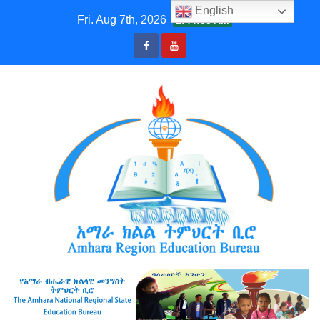
Skip
English
Fri. Aug 7th, 2026
1:44:36 AM
to
content