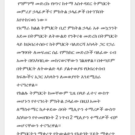
የግምገማ መድረኩ የዞንና ከተማ አስተዳደር ትምህርት
መምሪያ ኃላፊዎችና ምክትል ኃላፊዎች በተገኙበት
እየተከናወነ ነው።
የአማራ ክልል ትምህርት ቢሮ ምክትል ኃላፊ አቶ መኳንንት
አደመ በትምህርት ለትውልድ የንቅናቄ መድረክ በትምህርት
ላይ ከህብረተሰቡና ከትምህርት ባለድርሻ አካላት ጋር የጋራ
መግባባት ለመፍጠር ሰፊ የምክክር መድረኮች ባለፈው ሩብ
አመት በየአካባቢው መከናወናቸውን ገልጸዋል። በቀጣይም
በትምህርት ለትውልድ ላይ ያልተወያዩ የህብረተሰብ
ክፍሎችና አጋር አካላትን ለመወያየት እንደሚሰራ
ተናግረዋል።
የክልሉ ትምህርት ከመቸውም ጊዜ በላይ ፈተና ውስጥ
መሆኑን የተናገሩት ምክትል ኃላፊው በዚህ አመት
ለማስተማር ከታቀደው ሰባት ሚሊዮን ተማሪዎች ውስጥ
እስካሁን የተመዘገቡት 2 ነጥብ 2 ሚሊዮን ተማሪዎች ብቻ
መሆናቸውን ተናግረዋል።
ትምህርትን ማቋረጥ የትውልድን የእድገት ሂደት ማቋረጥ