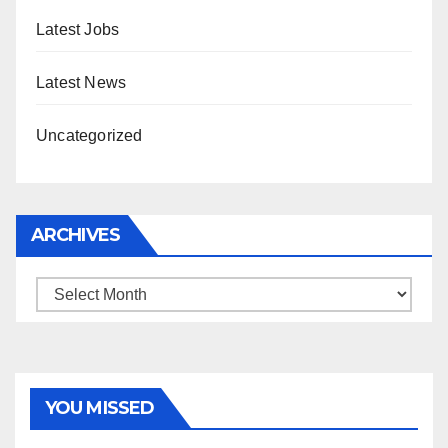
Latest Jobs
Latest News
Uncategorized
ARCHIVES
Archives
YOU MISSED