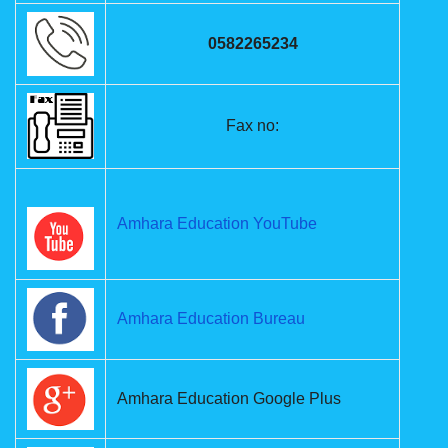
0582265234
Fax no:
Amhara Education YouTube
Amhara Education Bureau
Amhara Education Google Plus