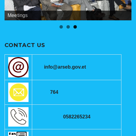
Banners
Meetings
ANRSEB Photo Gallery
CONTACT US
info@arseb.gov.et
764
0582265234