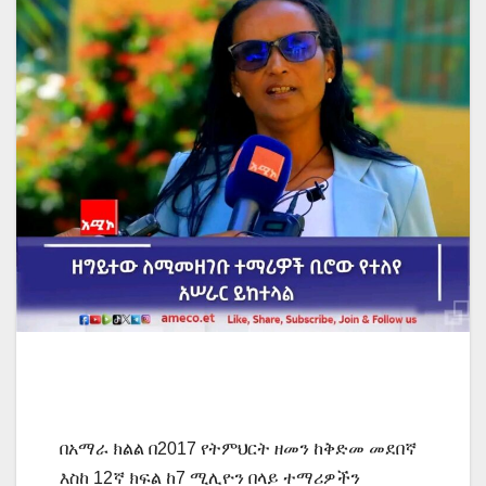
በአማራ ክልል በ2017 የትምህርት ዘመን ከቅድመ መደበኛ
እስከ 12ኛ ክፍል ከ7 ሚሊዮን በላይ ተማሪዎችን