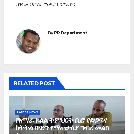
ዘገባው የአማራ ሚዲያ ኮርፖሬሽን
By
PR Department
RELATED POST
LATEST NEWS
የአማራ ክልል ትምህርት ቢሮ የድጋፍና
ክትትል ቡድን የማጠቃለያ ግብረ መልስ