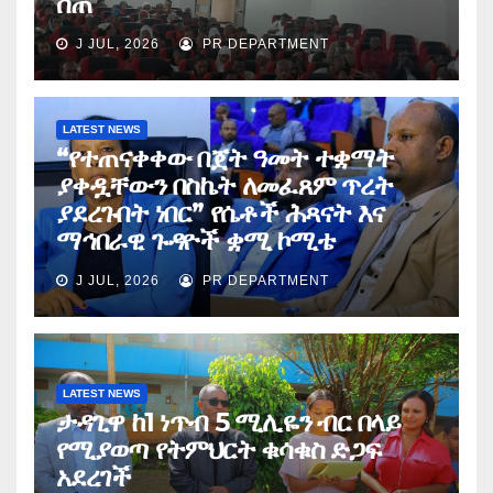
ሰጠ
J JUL, 2026
PR DEPARTMENT
LATEST NEWS
“የተጠናቀቀው በጀት ዓመት ተቋማት
ያቀዷቸውን በስኬት ለመፈጸም ጥረት
ያደረጉበት ነበር” የሴቶች ሕጻናት እና
ማኅበራዊ ጉዳዮች ቋሚ ኮሚቴ
J JUL, 2026
PR DEPARTMENT
LATEST NEWS
ታዳጊዋ ከ1 ነጥብ 5 ሚሊዬን ብር በላይ
የሚያወጣ የትምህርት ቁሳቁስ ድጋፍ
አደረገች