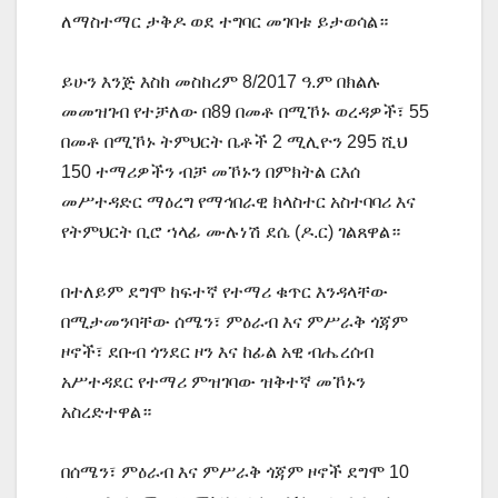
ለማስተማር ታቅዶ ወደ ተግባር መገባቱ ይታወሳል።
ይሁን እንጅ እስከ መስከረም 8/2017 ዓ.ም በክልሉ
መመዝገብ የተቻለው በ89 በመቶ በሚኾኑ ወረዳዎች፣ 55
በመቶ በሚኾኑ ትምህርት ቤቶች 2 ሚሊዮን 295 ሺህ
150 ተማሪዎችን ብቻ መኾኑን በምክትል ርእሰ
መሥተዳድር ማዕረግ የማኅበራዊ ክላስተር አስተባባሪ እና
የትምህርት ቢሮ ኀላፊ ሙሉነሽ ደሴ (ዶ.ር) ገልጸዋል።
በተለይም ደግሞ ከፍተኛ የተማሪ ቁጥር እንዳላቸው
በሚታመንባቸው ሰሜን፣ ምዕራብ እና ምሥራቅ ጎጃም
ዞኖች፣ ደቡብ ጎንደር ዞን እና ከፊል አዊ ብሔረሰብ
አሥተዳደር የተማሪ ምዝገባው ዝቅተኛ መኾኑን
አስረድተዋል።
በሰሜን፣ ምዕራብ እና ምሥራቅ ጎጃም ዞኖች ደግሞ 10