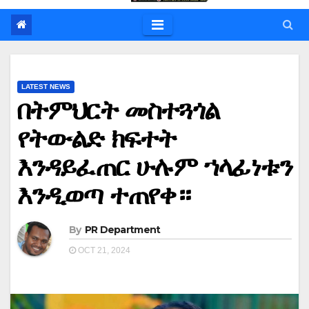
LATEST NEWS
በትምህርት መስተጓጎል
የትውልድ ክፍተት
እንዳይፈጠር ሁሉም ኀላፊነቱን
እንዲወጣ ተጠየቀ።
By
PR Department
OCT 21, 2024