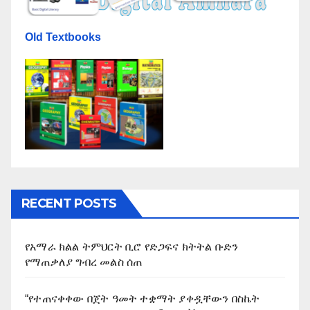
Old Textbooks
RECENT POSTS
የአማራ ክልል ትምህርት ቢሮ የድጋፍና ክትትል ቡድን
የማጠቃለያ ግብረ መልስ ሰጠ
“የተጠናቀቀው በጀት ዓመት ተቋማት ያቀዷቸውን በስኬት