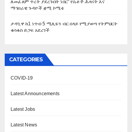
ለመፈጸም ጥረት ያደረጉበት ነበር” የሴቶች ሕጻናት እና
ማኅበራዊ ጉዳዮች ቋሚ ኮሚቴ
ታዳጊዋ ከ1 ነጥብ 5 ሚሊዬን ብር በላይ የሚያወጣ የትምህርት
ቁሳቁስ ድጋፍ አደረገች
CATEGORIES
COVID-19
Latest Announcements
Latest Jobs
Latest News