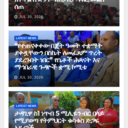
ሰጠ
JUL 30, 2026
LATEST NEWS
“የተጠናቀቀው በጀት ዓመት ተቋማት
ያቀዷቸውን በስኬት ለመፈጸም ጥረት
ያደረጉበት ነበር” የሴቶች ሕጻናት እና
ማኅበራዊ ጉዳዮች ቋሚ ኮሚቴ
JUL 30, 2026
LATEST NEWS
ታዳጊዋ ከ1 ነጥብ 5 ሚሊዬን ብር በላይ
የሚያወጣ የትምህርት ቁሳቁስ ድጋፍ
አደረገች