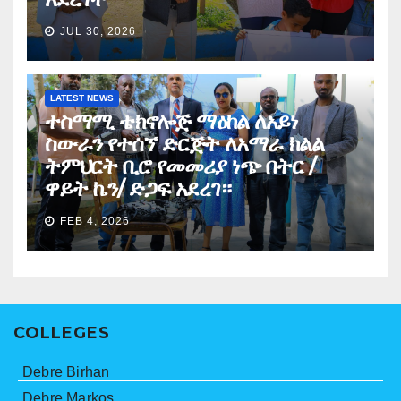
JUL 30, 2026
LATEST NEWS
ተስማሚ ቴክኖሎጅ ማዕከል ለአይነ
ስውራን የተሰኘ ድርጅት ለአማራ ክልል
ትምህርት ቢሮ የመመሪያ ነጭ በትር /
ዋይት ኬን/ ድጋፍ አደረገ።
FEB 4, 2026
COLLEGES
Debre Birhan
Debre Markos