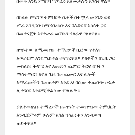
በመቶ እንኳ ምዝገባ ማካሄድ አለመቻሉን አንስተዋል።
በክልሉ የሚገኙ ትምህርት ቤቶች በተሟላ መንገድ ወደ
ሥራ እንዲገቡ ከማኅበረሰቡ እና ባለድርሻ አካላት ጋር
በመቀናጀት እየተሠራ መኾኑን ኀላፊዋ ገልጸዋል።
ዘግይተው ለሚመዘገቡ ተማሪዎች ቢሮው የተለየ
አሠራርም እንደሚከተል ተናግረዋል። ይዘቶችን ከጊዜ ጋር
መከለስ፣ ቅዳሜ እና እሑድን ጨምሮ ትርፍ ሰዓትን
ማስተማር፣ ክፍለ ጊዜ በመጨመር እና ሌሎች
አማራጮችን በመጠቀም እንደ አካባቢው ተጨባጭ ሁኔታ
ሊተገበር እንደሚችል ነው የገለጹት።
ያልተመዘገቡ ተማሪዎች በፍጥነት ተመዝግበው ትምህርት
እንዲጀምሩም ሁሉም አካል ኀላፊነቱን እንዲወጣ
ጠይቀዋል።