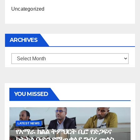
Uncategorized
ARCHIVES
Archives
YOU MISSED
LATEST NEWS
የአማራ ክልል ትምህርት ቢሮ የድጋፍና
ክትትል ቡድን የማጠቃለያ ግብረ መልስ