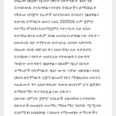
ሀላፊው በዚህም በርካታ ህፃናት በትምህርት ገበታ ላይ
እንዳይውሉ ተነፍገዋል። የተዘጉ ት/ቤቶችን ለማስከፈት
የቅድመ ዝግጅት ስራዎች እየተከናወኑ እንደሆነ ገልፀዋል።
ለቀጣዩ ትምህርት ዘመን ነሀሴ 20/2016 ዓ.ም ጀምሮ
የተማሪ ምዝገባ እንደሚጀምር የተናገሩት አቶ ደስታ
ለተግባራዊነቱ ሁሉም አካል መረባረብ ይገባል ነው ያሉት።
በመድረኩ ላይ ተገኝተው ለተሳታፊ አካላት አቅጣጫ
የሰጡት የአዊ ብሄ/ አስ ዋና አስተዳዳሪ አቶ ቴዎድሮስ
እንዳለው፥ የፀጥታ መደፍረሱ የትውልዱን እውቀት
ግብይት መጉዳቱን ገልፀዋል። በዚህም ሳቢያ በርካታ
ተማሪዎች ከትምህርት ገበታ ውጭ ናቸው ብለዋል። የአዊ
ህዝብ ለትምህርት እጅግ ቁርጠኛ የሆነ ማህበረሰብ መሆኑን
የጠቆሙት ዋና አስተዳዳሪው ቀውስ ውስጥም ሆኖ ልጆቹን
ለማስተማር ዋጋ ከፍሏል ነው ያሉት።
በቀጣይ ሳምንት ጀምሮ ት/ቤቶች ያሉባቸውን የግብዓት
ክፍተቶች በመለየት የመማር ማስተማር ግብዓት ሟሟላት
እንደሚገባ አሳስበዋል ። ከአሁኑ የሚመዘገቡ ተማሪዎችን