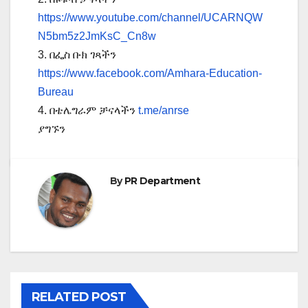
https://www.youtube.com/channel/UCARNQW
N5bm5z2JmKsC_Cn8w
3. በፌስ ቡክ ገጻችን
https://www.facebook.com/Amhara-Education-
Bureau
4. በቴሌግራም ቻናላችን
t.me/anrse
ያግኙን
By
PR Department
RELATED POST