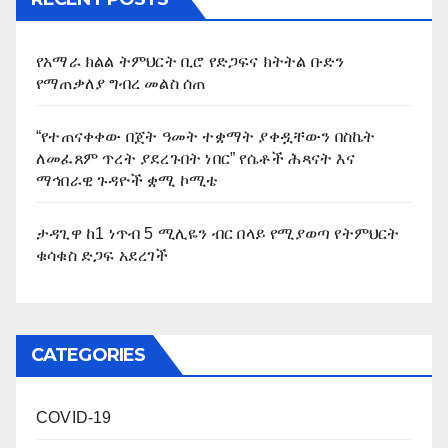
የአማራ ክልል ትምህርት ቢሮ የድጋፍና ክትትል ቡድን
የማጠቃለያ ግብረ መልስ ሰጠ
“የተጠናቀቀው በጀት ዓመት ተቋማት ያቀዷቸውን በስኬት
ለመፈጸም ጥረት ያደረጉበት ነበር” የሴቶች ሕጻናት እና
ማኅበራዊ ጉዳዮች ቋሚ ኮሚቴ
ታዳጊዋ ከ1 ነጥብ 5 ሚሊዬን ብር በላይ የሚያወጣ የትምህርት
ቁሳቁስ ድጋፍ አደረገች
CATEGORIES
COVID-19