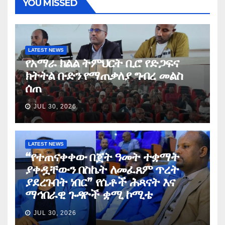
YOU MISSED
LATEST NEWS
የአማራ ክልል ትምህርት ቢሮ የድጋፍና
ክትትል ቡድን የማጠቃለያ ግብረ መልስ
ሰጠ
JUL 30, 2026
LATEST NEWS
“የተጠናቀቀው በጀት ዓመት ተቋማት
ያቀዷቸውን በስኬት ለመፈጸም ጥረት
ያደረጉበት ነበር” የሴቶች ሕጻናት እና
ማኅበራዊ ጉዳዮች ቋሚ ኮሚቴ
JUL 30, 2026