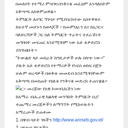
በመለየት የተማሪ ምዝገባ በንቅናቄ መፈፀም እንዳለበትም
አቅጣጫ አስቀምጠዋል።
ትምህርት ለሀገር ግንባታ የሚያበረክተው አስተዋጽኦ
ከፍተኛ መሆኑን ከወላጆች ፣ ከመምህራን እና ከአጋርና
ባለድርሻዎች ጋር ስለ ትምህርት ጥራትና ተደራሽነት
መግባባት መፍጠር እንደሚገባም ነው አቶ ቴዎድሮስ
ያስገነዘቡት።
“ትውልድ ላይ መስራት ከግዴታዎች ሁሉ በላጭ ነው።”
ያሉት አቶ ቴዎድሮስ የተማሪዎች የነፍስ ወከፍ በጀት
ሁሉም ወረዳዎች በወቅቱ መመደብ እንደሚገባቸውም
አቅጣጫ በመስጠት የዕለቱ የንቅናቄ መድረክ ተጠናቋል።
መረጃው የአዊ ኮሙዩኒኬሽን ነው
ከአማራ ብሔራዊ ክልላዊ መንግስት ትምህርት ቢሮ
ተጨማሪ መረጃዎችን ለማግኘት የሚከተሉትን
አማራጮች ይጠቀሙ
1. በዌብ ሳይት ገጻችን
http://www.anrseb.gov.et/
2. በዩቱብ ቻናላችን