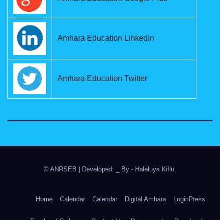
Amhara Education LinkedIn
Amhara Education Twitter
© ANRSEB
|
Developed: _ By
- Haleluya Kiflu
.
Home
Calendar
Calendar
Digital Amhara
LoginPress