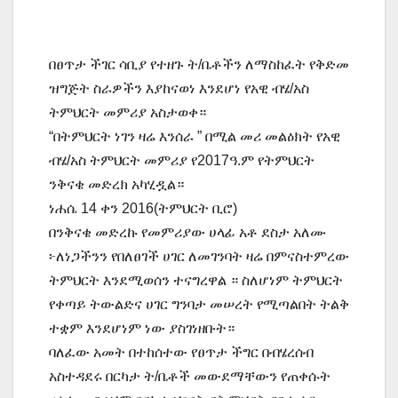
በፀጥታ ችገር ሳቢያ የተዘጉ ት/ቤቶችን ለማስከፈት የቅድመ
ዝግጅት ስራዎችን እያከናወነ እንደሆነ የአዊ ብሄ/አስ
ትምህርት መምሪያ አስታወቀ።
“በትምህርት ነገን ዛሬ እንሰራ ” በሚል መሪ መልዕክት የአዊ
ብሄ/አስ ትምህርት መምሪያ የ2017ዓ.ም የትምህርት
ንቅናቄ መድረክ አካሂዷል።
ነሐሴ 14 ቀን 2016(ትምህርት ቢሮ)
በንቅናቄ መድረኩ የመምሪያው ሀላፊ አቶ ደስታ አለሙ
፦ለነጋችንን የበለፀገች ሀገር ለመገንባት ዛሬ በምናስተምረው
ትምህርት እንደሚወሰን ተናግረዋል ። ስለሆነም ትምህርት
የቀጣይ ትውልድና ሀገር ግንባታ መሠረት የሚጣልበት ትልቅ
ተቋም እንደሆነም ነው ያስገነዘቡት።
ባለፈው አመት በተከሰተው የፀጥታ ችግር በብሄረሰብ
አስተዳደሩ በርካታ ት/ቤቶች መውደማቸውን የጠቀሱት