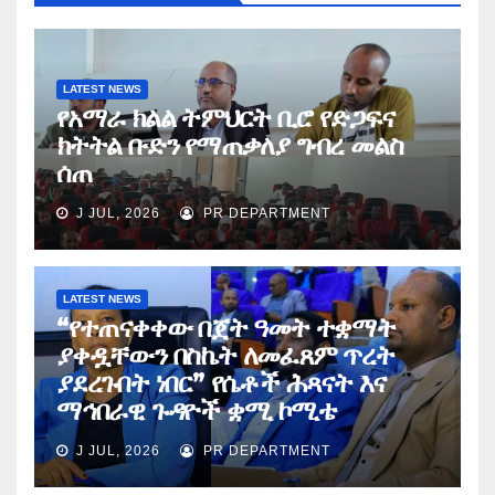
LATEST NEWS
የአማራ ክልል ትምህርት ቢሮ የድጋፍና
ክትትል ቡድን የማጠቃለያ ግብረ መልስ
ሰጠ
J JUL, 2026
PR DEPARTMENT
LATEST NEWS
“የተጠናቀቀው በጀት ዓመት ተቋማት
ያቀዷቸውን በስኬት ለመፈጸም ጥረት
ያደረጉበት ነበር” የሴቶች ሕጻናት እና
ማኅበራዊ ጉዳዮች ቋሚ ኮሚቴ
J JUL, 2026
PR DEPARTMENT