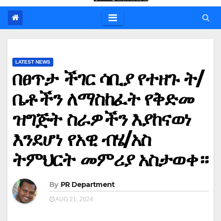
LATEST NEWS
በፀጥታ ችገር ሳቢያ የተዘጉ ት/
ቤቶችን ለማስከፈት የቅድመ
ዝግጅት ስራዎችን እያከናወነ
እንደሆነ የአዊ ብሄ/አስ
ትምህርት መምሪያ አስታወቀ።
By
PR Department
AUG 21, 2024