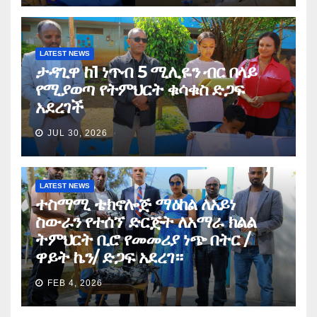
LATEST NEWS
ታዳጊዋ ከ1 ነጥብ 5 ሚሊዬን ብር በላይ
የሚያወጣ የትምህርት ቁሳቁስ ድጋፍ
አደረገች
JUL 30, 2026
LATEST NEWS
ተስማሚ ቴክኖሎጅ ማዕከል ለአይነ
ስውራን የተሰኘ ድርጅት ለአማራ ክልል
ትምህርት ቢሮ የመመሪያ ነጭ በትር /
ዋይት ኬን/ ድጋፍ አደረገ።
FEB 4, 2026