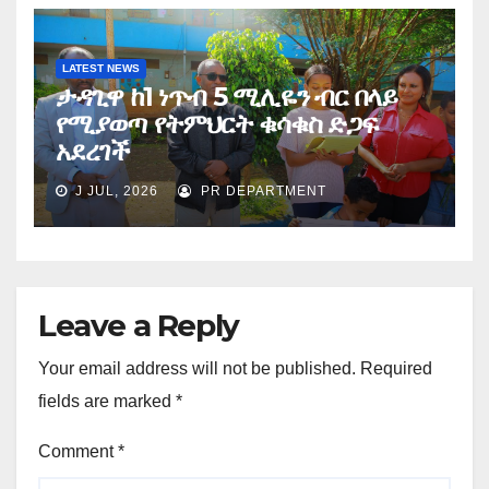
LATEST NEWS
ታዳጊዋ ከ1 ነጥብ 5 ሚሊዬን ብር በላይ
የሚያወጣ የትምህርት ቁሳቁስ ድጋፍ
አደረገች
J JUL, 2026
PR DEPARTMENT
Leave a Reply
Your email address will not be published.
Required
fields are marked
*
Comment
*