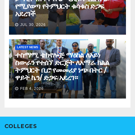
የሚያወጣ የትምህርት ቁሳቁስ ድጋፍ
አደረገች
JUL 30, 2026
LATEST NEWS
ተስማሚ ቴክኖሎጅ ማዕከል ለአይነ
ስውራን የተሰኘ ድርጅት ለአማራ ክልል
ትምህርት ቢሮ የመመሪያ ነጭ በትር /
ዋይት ኬን/ ድጋፍ አደረገ።
FEB 4, 2026
COLLEGES