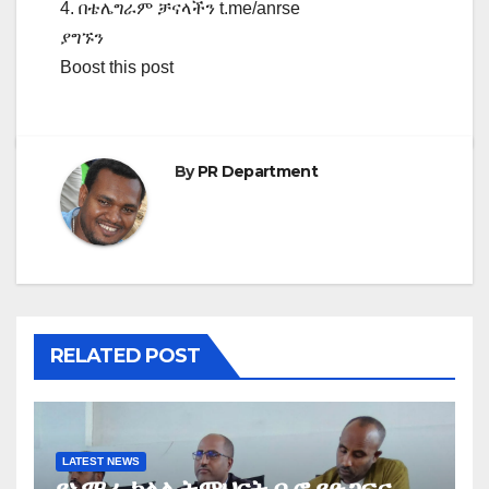
4. በቴሌግራም ቻናላችን t.me/anrse
ያግኙን
Boost this post
By
PR Department
RELATED POST
LATEST NEWS