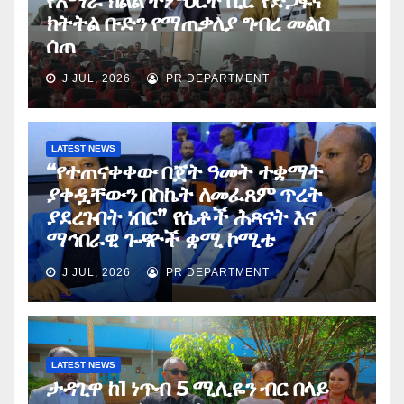
የአማራ ክልል ትምህርት ቢሮ የድጋፍና
ክትትል ቡድን የማጠቃለያ ግብረ መልስ
ሰጠ
J JUL, 2026
PR DEPARTMENT
LATEST NEWS
“የተጠናቀቀው በጀት ዓመት ተቋማት
ያቀዷቸውን በስኬት ለመፈጸም ጥረት
ያደረጉበት ነበር” የሴቶች ሕጻናት እና
ማኅበራዊ ጉዳዮች ቋሚ ኮሚቴ
J JUL, 2026
PR DEPARTMENT
LATEST NEWS
ታዳጊዋ ከ1 ነጥብ 5 ሚሊዬን ብር በላይ