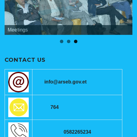
Banners
Meetings
ANRSEB Photo Gallery
CONTACT US
info@arseb.gov.et
764
0582265234