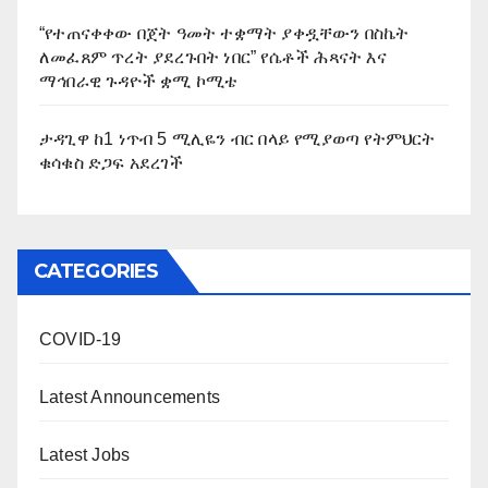
“የተጠናቀቀው በጀት ዓመት ተቋማት ያቀዷቸውን በስኬት
ለመፈጸም ጥረት ያደረጉበት ነበር” የሴቶች ሕጻናት እና
ማኅበራዊ ጉዳዮች ቋሚ ኮሚቴ
ታዳጊዋ ከ1 ነጥብ 5 ሚሊዬን ብር በላይ የሚያወጣ የትምህርት
ቁሳቁስ ድጋፍ አደረገች
CATEGORIES
COVID-19
Latest Announcements
Latest Jobs