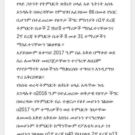
የላይ ጋይንት የትምህርት ጽ/ቤት ሀላፊ አቶ ጌትነት አሰፋ
እንዳሉት በወረዳቸው የምዝገባ አፈፃፀሙ 86 በመቶ የነበር
ቢሆንም በተፈጠረው የፀጥታ ችግር ምክንያት በ1ኛ ደረጃ
ትምህርት ቤቶች 2 ሽህ 8 ተማሪዎች ማስፈተናቸውንና
2ኛ ደረጃ ትምህርት ቤቶች 8 መቶ 31 ተማሪዎችን
ማስፈተናቸውን ገልፀዋል ፡፡
አያይዘውም ለቀጣይ 2017 ዓ.ም ሰፊ እቅድ በማቀድ ወደ
ስራ ለመግባት መዘጋጀታቸውን ተናግረዋ ለዚህም
የሃኖይማኖት አባቶችንስ ማህበረሰቡ ተግባሩን እንዲያግዝ
ጥሪ አቅርበዋል፡፡
የእስቴ ወረዳ ትምህርት ጽ/ቤት ሀላፊ አዱኛው ጉቤ
እንዳሉት በ2016 ዓ.ም በተፈጠረው ወቅታዊ የፀጥታ ችግር
በወረዳው የትምህርት ስራ ተቋርጦ የቆየ መሆኑን ገልፀው
በ2017 ዓ.ም ተማሪዎችን ወደ ትምህርት ገበታቸው
ለመመስ እቅድ አቅደው እየሰሩ መሆኑን ተናግረዋል፡፡
በመሆኑም ትምህርት ከማንኛውም የፖለቲካ ሁኔታ ነፃ
መሆኑን ገልፀው በ1ኛ ደረጃ ከ40 ሽህ በላይ 2ኛ ደረጃ ከ13