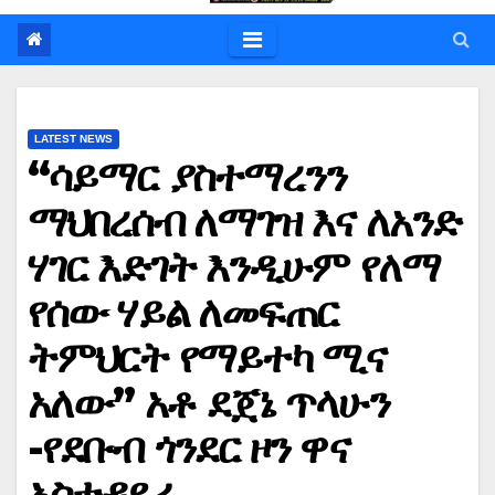
LATEST NEWS
“ሳይማር ያስተማረንን
ማህበረሰብ ለማገዝ እና ለአንድ
ሃገር እድገት እንዲሁም የለማ
የሰው ሃይል ለመፍጠር
ትምህርት የማይተካ ሚና
አለው” አቶ ደጀኔ ጥላሁን
-የደቡብ ጎንደር ዞን ዋና
አስተዳደሪ