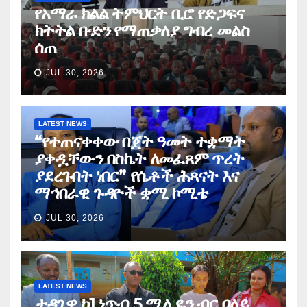
የአማራ ክልል ትምህርት ቢሮ የድጋፍና
ክትትል ቡድን የማጠቃለያ ግብረ መልስ
ሰጠ
JUL 30, 2026
LATEST NEWS
“የተጠናቀቀው በጀት ዓመት ተቋማት
ያቀዷቸውን በስኬት ለመፈጸም ጥረት
ያደረጉበት ነበር” የሴቶች ሕጻናት እና
ማኅበራዊ ጉዳዮች ቋሚ ኮሚቴ
JUL 30, 2026
LATEST NEWS
ታዳጊዋ ከ1 ነጥብ 5 ሚሊዬን ብር በላይ