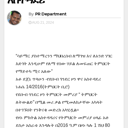
By
PR Department
AUG 21, 2024
“ሳይማር ያስተማረንን ማህበረሰብ ለማገዝ እና ለአንድ ሃገር
እድገት እንዲሁም የለማ የሰው ሃይል ለመፍጠር ትምህርት
የማይተካ ሚና አለው”
አቶ ደጀኔ ጥላሁን -የደቡብ ጎንደር ዞን ዋና አስተዳደሪ
ነሐሴ 14/2016(ትምህርት ቢሮ)
የደቡብ ጎንደር ዞን ትምህርት መምሪያ “ ትምህርት
ለትውልድ” በሚል መሪ ቃል የሚመለከታቸው አካላት
በተገኙበት የንቅናቄ መድረክ አካሂዷል፡፡
የዞኑ ምክትል አስተዳዳሪና የትምህርት መምሪያ ሀላፊ አቶ
ደስታ አስራቴ እንዳሉት በ2016 ዓ.ም በዞኑ ካሉ 1 ሽህ 80