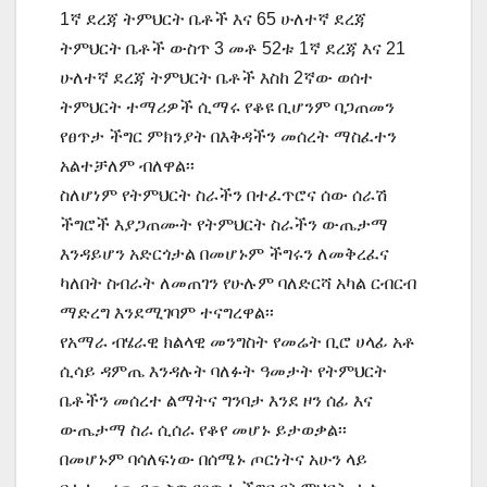
1ኛ ደረጃ ትምህርት ቤቶች እና 65 ሁለተኛ ደረጃ
ትምህርት ቤቶች ውስጥ 3 መቶ 52ቱ 1ኛ ደረጃ እና 21
ሁለተኛ ደረጃ ትምህርት ቤቶች እስከ 2ኛው ወሰተ
ትምህርት ተማሪዎች ሲማሩ የቆዩ ቢሆንም ባጋጠመን
የፀጥታ ችግር ምክንያት በእቅዳችን መሰረት ማስፈተን
አልተቻለም ብለዋል፡፡
ስለሆነም የትምህርት ስራችን በተፈጥሮና ሰው ሰራሽ
ችግሮች እያጋጠሙት የትምህርት ስራችን ውጤታማ
እንዳይሆን አድርጎታል በመሆኑም ችግሩን ለመቅረፈና
ካለበት ስብራት ለመጠገን የሁሉም ባለድርሻ አካል ርብርብ
ማድረግ እንደሚገባም ተናግረዋል፡፡
የአማራ ብሄራዊ ክልላዊ መንግስት የመሬት ቢሮ ሀላፊ አቶ
ሲሳይ ዳምጤ እንዳሉት ባለፉት ዓመታት የትምህርት
ቤቶችን መሰረተ ልማትና ግንባታ እንደ ዞን ሰፊ እና
ውጤታማ ስራ ሲሰራ የቆየ መሆኑ ይታወቃል፡፡
በመሆኑም ባሳለፍነው በሰሜኑ ጦርነትና አሁን ላይ