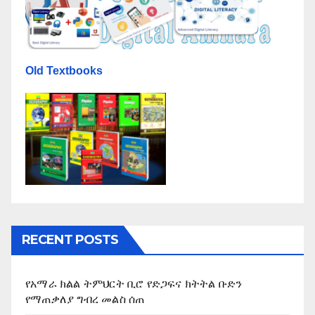
Old Textbooks
RECENT POSTS
የአማራ ክልል ትምህርት ቢሮ የድጋፍና ክትትል ቡድን
የማጠቃለያ ግብረ መልስ ሰጠ