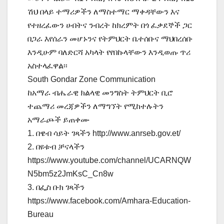
ሽህ በላይ ተማሪዎችን ለማስተማር ማቀዳቸውን እና
የተዘረፈውን ሀብትና ንብረት ከክረምት በጎ ፈቃደኞች ጋር
በጋራ እየሰራን መሆኑንና የትምህርት ቤተሰቡና ማህበረሰቡ
እንዲሁም ባለድርሻ አካላት የየበኩላቸውን እንዲወጡ ጥሪ
አስተላፈዋል፡፡
South Gondar Zone Communication
ከአማራ ብሔራዊ ክልላዊ መንግስት ትምህርት ቢሮ
ተጨማሪ መረጃዎችን ለማግኘት የሚከተሉትን
አማራጮች ይጠቀሙ
1. በዌብ ሳይት ገጻችን http://www.anrseb.gov.et/
2. በዩቱብ ቻናላችን
https://www.youtube.com/channel/UCARNQW
N5bm5z2JmKsC_Cn8w
3. በፌስ ቡክ ገጻችን
https://www.facebook.com/Amhara-Education-
Bureau