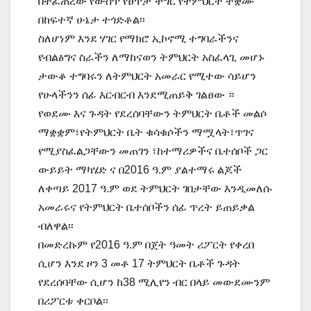
በተፈጠረው የውስጥ የፀጥታ ችግር የትምህርት ተቋሙ
በከፍተኛ ሁኔታ ተጎድቶል፡፡
ስለሆነም እንደ ሃገር የማክሮ ኢኮኖሚ ተግባራችንና
የብልፅግና ስራችን ለማከናወን ትምህርት አስፈላጊ መሆኑ
ታውቆ ተግባሩን ለትምህርት አመራር የሚተው ሳይሆን
የሁላችንን ሰፊ እርብርብ እንደሚጠይቅ ገልፀው ።
የወደሙ እና ጉዳት የደረሰባቸውን ትምህርት ቤቶች መልሶ
ማቋቋም፣የትምህርት ቤት ቁሳቁሶችን ማሟላት፣ጥገና
የሚያስፈልጋቸውን መጠገን ፣ከተማሪዎችና ቤተሰቦች ጋር
ውይይት ማካሄድ ና በ2016 ዓ.ም ያልተማሩ ልጆች
ለቀጣይ 2017 ዓ.ም ወደ ትምህርት ገበታቸው እንዲመለሱ
አመራሩና የትምህርት ቤተሰቦችን ሰፊ ጥረት ይጠይቃል
ብለዋል፡፡
በመድረኩም የ2016 ዓ.ም በጀት ዓመት ሪፖርት የቀረበ
ሲሆን እንደ ዞን 3 መቶ 17 ትምህርት ቤቶች ጉዳት
የደረሰባቸው ሲሆን ከ38 ሚሊየን ብር በላይ መውደሙንም
በሪፖርቱ ቀርቦል፡፡