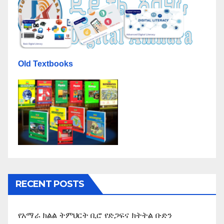
Old Textbooks
RECENT POSTS
የአማራ ክልል ትምህርት ቢሮ የድጋፍና ክትትል ቡድን