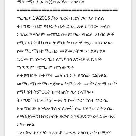
ማስተማር ስራ መጀመራቸው ተገለጸ፡፡
=====================================
ሚያዚያ 19/2016 /ትምህርት ቢሮ/ የአማራ ክልል
ትምህርት ቢሮ ጽህፈት ቤት ኃላፊ አቶ ደግሰው መለሰ
አንጻራዊ የሰላም መሻሻል በታየባቸው የክልሉ አካባቢዎች
የሚገኙ ከ360 በላይ ትምህርት ቤቶች ተቋርጦ የነበረው
የመማር ማስተማር ስራ መጀመራቸውን ገልጸዋል፡፡
ቢሮው የባከነውን ጊዜ ለማካካስ እንዲቻል የይዘት
ማጣጣም ፕሮግራም በማውጣት
ለትምህርት ተቋማት መላኩን አቶ ደግሰው ገልጸዋል፡፡
መማር ማስተማር የጀመሩ ትምህርት ቤቶች ለተማሪዎች
የማካካሻ ትምህርት በመስጠት ላይ ይገኛሉ፡፡
ትምህርት ቤቶቹ የጀመሩትን የመማር ማስተማር ስራ
አጠናክረው እንዲቀጥሉና ሌሎች ስራ ያልጀመሩትን ስራ
ለማስጀመር ህብረተሰቡ ድጋፍ እንዲያደርግ ኃላፊው ጥሪ
አቅርበዋል፡፡
በድርቅና ተያያዥ ስራዎች በተጎዱ አካባቢዎች በሚገኙ