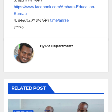
3. በፌስ ቡክ ገጻችን
https://www.facebook.com/Amhara-Education-
Bureau
4. በቴሌግራም ቻናላችን
t.me/anrse
ያግኙን
By
PR Department
RELATED POST