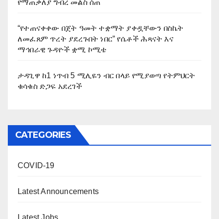
የማጠቃለያ ግብረ መልስ ሰጠ
“የተጠናቀቀው በጀት ዓመት ተቋማት ያቀዷቸውን በስኬት
ለመፈጸም ጥረት ያደረጉበት ነበር” የሴቶች ሕጻናት እና
ማኅበራዊ ጉዳዮች ቋሚ ኮሚቴ
ታዳጊዋ ከ1 ነጥብ 5 ሚሊዬን ብር በላይ የሚያወጣ የትምህርት
ቁሳቁስ ድጋፍ አደረገች
CATEGORIES
COVID-19
Latest Announcements
Latest Jobs