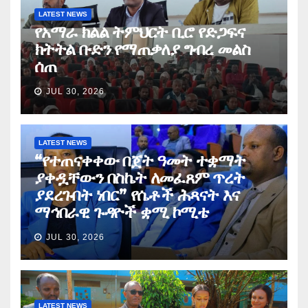
LATEST NEWS
የአማራ ክልል ትምህርት ቢሮ የድጋፍና
ክትትል ቡድን የማጠቃለያ ግብረ መልስ
ሰጠ
JUL 30, 2026
LATEST NEWS
“የተጠናቀቀው በጀት ዓመት ተቋማት
ያቀዷቸውን በስኬት ለመፈጸም ጥረት
ያደረጉበት ነበር” የሴቶች ሕጻናት እና
ማኅበራዊ ጉዳዮች ቋሚ ኮሚቴ
JUL 30, 2026
LATEST NEWS