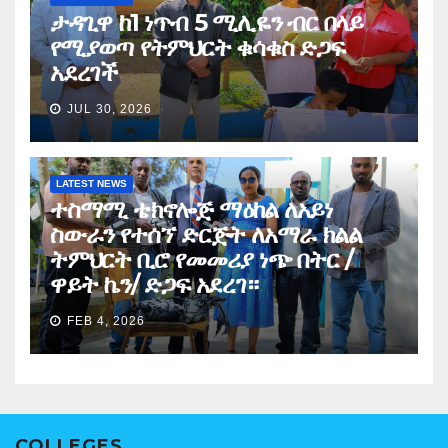
ታዳጊዋ ከ1 ነጥብ 5 ሚሊዬን ብር በላይ
የሚያወጣ የትምህርት ቁሳቁስ ድጋፍ
አደረገች
JUL 30, 2026
LATEST NEWS
ተስማሚ ቴክኖሎጅ ማዕከል ለአይነ
ስውራን የተሰኘ ድርጅት ለአማራ ክልል
ትምህርት ቢሮ የመመሪያ ነጭ በትር /
ዋይት ኬን/ ድጋፍ አደረገ።
FEB 4, 2026
COLLEGES