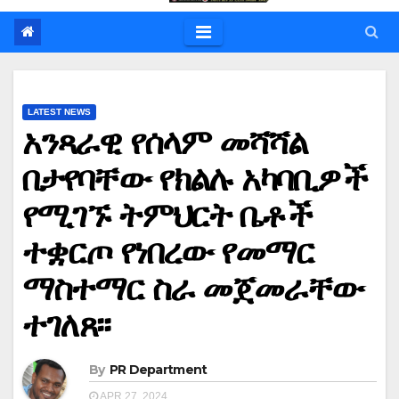
LATEST NEWS
አንጻራዊ የሰላም መሻሻል
በታየባቸው የክልሉ አካባቢዎች
የሚገኙ ትምህርት ቤቶች
ተቋርጦ የነበረው የመማር
ማስተማር ስራ መጀመራቸው
ተገለጸ፡፡
By
PR Department
APR 27, 2024