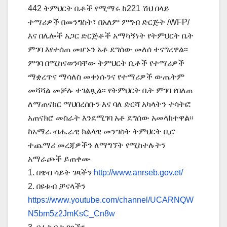
442 ትምህርት ቤቶች የሚማሩ ከ221 ሽህ በላይ
ተማሪዎች በመንግስት፣ በአለም ምግብ ድርጅት /WFP/
እና በሌሎች አጋር ድርጅቶች አማካኝነት የትምህርት ቤት
ምገባ እየተሰጠ መሆኑን አቶ ደግሰው መለሰ ተናግረዋል፡፡
ምገባ በሚከናወንባቸው ትምህርት ቢቶች የተማሪዎች
ማቋረጥና ማሳለስ መቀነሱንና የተማሪዎች ውጤትም
መሻሻል መቻሉ ተገልጿል፡፡ የትምህርት ቤት ምገባ የበለጠ
ለማጠናከር ማህበረሰቡን እና ባለ ድርሻ አካላትን ተሳትፎ
አጠናክሮ መስራት እንደሚገባ አቶ ደግሰው አመላክተዋል፡፡
ከአማራ ብሔራዊ ክልላዊ መንግስት ትምህርት ቢሮ
ተጨማሪ መረጃዎችን ለማግኘት የሚከተሉትን
አማራጮች ይጠቀሙ
1. በዌብ ሳይት ገጻችን
http://www.anrseb.gov.et/
2. በዩቱብ ቻናላችን
https://www.youtube.com/channel/UCARNQW
N5bm5z2JmKsC_Cn8w