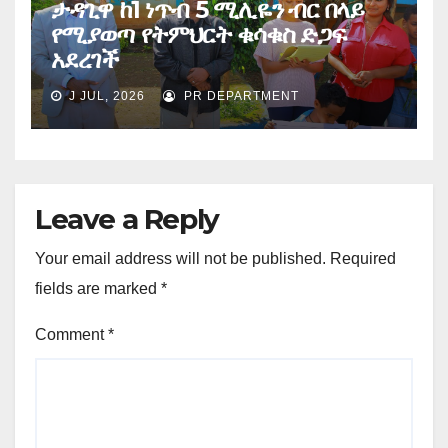
ታዳጊዋ ከ1 ነጥብ 5 ሚሊዬን ብር በላይ
የሚያወጣ የትምህርት ቁሳቁስ ድጋፍ
አደረገች
J JUL, 2026
PR DEPARTMENT
Leave a Reply
Your email address will not be published.
Required
fields are marked
*
Comment
*