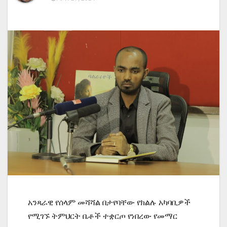
አንጻራዊ የሰላም መሻሻል በታየባቸው የክልሉ አካባቢዎች
የሚገኙ ትምህርት ቤቶች ተቋርጦ የነበረው የመማር