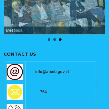
Banners
Meetings
ANRSEB Photo Gallery
CONTACT US
info@arseb.gov.et
764