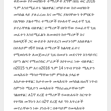
ቀድመው የተመዘገቡት ተማሪዎች ደግሞ በሰኔ ወር 2016
ዓ.ም እንደሚፈተኑ ገልጸዋል:: ዘግይተው ከተመዘገቡት
መካከል ላይ ያቆራረጡ እና መማር ያለባቸውን ትምህርት
በአግባቡ ያልተማሩ ተማሪዎች የሁለተኛ መፈተኛ ጊዜ
ይኖራቸዋል ብለዋል:: ተማሪዎች በየትኛው የመፈተኛ ጊዜ
መፈተን እንደሚፈልጉ ለመወሰን ከተማሪዎች እና
ከወላጆች ጋር ውይይት እየተደረገ መሆኑንም አክለዋል።
በተለይም የ6ኛ ክፍል ተማሪዎች ክልላዊ ፈተና
የሚወስዱት ለመጀመሪያ ጊዜ በመሆኑ መደናገጥ እንዳይኖር
በሥነ ልቦና የማጠንከር ሥራዎች እየተሠራ ነው ብለዋል::
በ2015 ዓ.ም እና በ2016 ዓ.ም 14 ነጥብ ሦስት ሚሊዮን
መጻሕፍት ማሳተማቸውንም ምክትል ኃላፊዋ
አስታውቀዋል:: ከታተሙት መጻሕፍት መካከል ዘጠኝ ነጥብ
ስምንት ሚሊዮን መጻሕፍት ማሰራጨታቸውንም
ገልጸዋል:: ለ1ኛ ደረጃ ተማሪዎች የመጽሐፍት ስርጭት
የተሻለ መኾኑን እና በ2ኛ ደረጃ ላይ ግን እጥረቶች
መኖራቸውን ነው ያነሱት:: በቀጣይም የመጻሕፍት