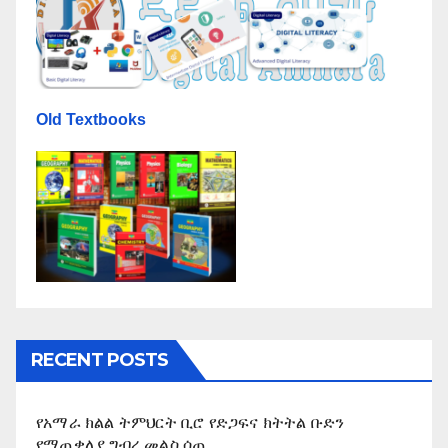
Old Textbooks
RECENT POSTS
የአማራ ክልል ትምህርት ቢሮ የድጋፍና ክትትል ቡድን
የማጠቃለያ ግብረ መልስ ሰጠ