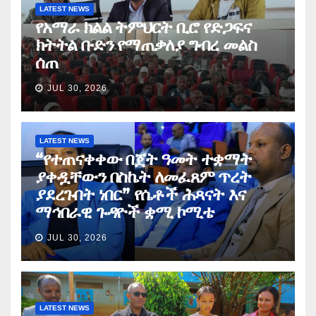
LATEST NEWS
የአማራ ክልል ትምህርት ቢሮ የድጋፍና
ክትትል ቡድን የማጠቃለያ ግብረ መልስ
ሰጠ
JUL 30, 2026
LATEST NEWS
“የተጠናቀቀው በጀት ዓመት ተቋማት
ያቀዷቸውን በስኬት ለመፈጸም ጥረት
ያደረጉበት ነበር” የሴቶች ሕጻናት እና
ማኅበራዊ ጉዳዮች ቋሚ ኮሚቴ
JUL 30, 2026
LATEST NEWS