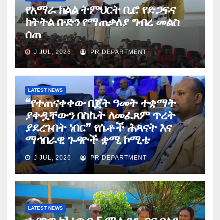
የአማራ ክልል ትምህርት ቢሮ የድጋፍና
ክትትል ቡድን የማጠቃለያ ግብረ መልስ
ሰጠ
J JUL, 2026
PR DEPARTMENT
LATEST NEWS
“የተጠናቀቀው በጀት ዓመት ተቋማት
ያቀዷቸውን በስኬት ለመፈጸም ጥረት
ያደረጉበት ነበር” የሴቶች ሕጻናት እና
ማኅበራዊ ጉዳዮች ቋሚ ኮሚቴ
J JUL, 2026
PR DEPARTMENT
LATEST NEWS