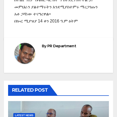
መምህራን ያልተማሩትን እንደሚያስተምሩ ማረጋገጡን
አቶ ጋሻነው ተናግረዋል፡፡
በኲር ሚያዝያ 14 ቀን 2016 ዓ.ም ዕትም
By
PR Department
RELATED POST
LATEST NEWS