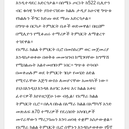
እንዲተዳደር አድርጎታል። በሰሜኑ ጦርነት ከ522 ቢሊዮን
ብር ቁሳዊ ጉዳት ያስተናገደው ክልሉ ታዲያ አሁናዊ ግጭቱ
የክልሉን ችግር ከድጡ ወደ ማጡ አድርጎታል።
በግጭቱ በርካታ ትምህርት ቤቶች ወድመዋል፣ በዚህም
በሚሊዮን የሚቆጠሩ ተማሪዎች ትምህርት ለማቋረጥ
ተገደዋል።
የአማራ ክልል ትምህርት ቢሮ በመስከረም ወር መጀመሪያ
እንዳስታወቀው በወቅቱ መመዝገብ ከሚገባቸው ከግማሽ
የሚበልጡት አልተመዘገቡም ነበር። ግጭቱ ተባብሶ
በመቀጠሉም ወደ ትምህርት ገበታ የመሄድ ዕድል
የሚኖራቸው እጅግ ውስኑ ለመሆናቸው አመላካች ነው።
ይህ በእንዲህ እንዳለ ለሀገር አቀፍ እና ክልል አቀፍ
ፈተናዎች እየተዘጋጀሁ ነው ብሏል፣ የአማራ ክልል
ትምህርት ቢሮ። በሌላ በኩል በአማራ ክልል በአማካኝ አንድ
መጽሐፍ ለ70 ተማሪዎች የደረሰበት አካባቢዎች
መኖራቸውን ማረጋገጡን እንባ ጠባቂ ተቋም አስታውቋል።
የአማራ ክልል ትምህርት ቢሮ ሰሞኑን እንዳስታወቀው የ6ኛ