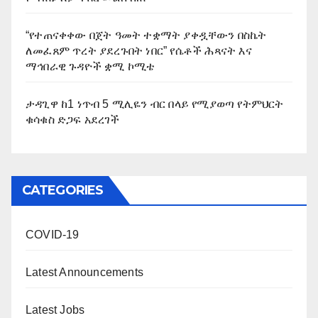
“የተጠናቀቀው በጀት ዓመት ተቋማት ያቀዷቸውን በስኬት
ለመፈጸም ጥረት ያደረጉበት ነበር” የሴቶች ሕጻናት እና
ማኅበራዊ ጉዳዮች ቋሚ ኮሚቴ
ታዳጊዋ ከ1 ነጥብ 5 ሚሊዬን ብር በላይ የሚያወጣ የትምህርት
ቁሳቁስ ድጋፍ አደረገች
CATEGORIES
COVID-19
Latest Announcements
Latest Jobs