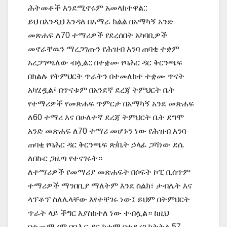
ሕትመቶች እንደሚኖሩም አመላክተዋል::
ይህ በእንዲህ እንዳለ በአማራ ክልል በአማካኝ አንድ
መጽሐፍ ለ70 ተማሪዎች የደረሰበት አካባቢዎች
መኖራቸዉን ማረጋገጡን የሕዝብ እንባ ጠባቂ ተቋም
አረጋግጫለው ብሏል:: በተቋሙ የባሕር ዳር ቅርንጫፍ
በክልሉ የትምህርት ጥራትን በተመለከተ ተቋሙ ጥናት
አካሂዷል፤ በጥናቱም በአንደኛ ደረጃ ትምህርት ቤት
የተማሪዎች የመጽሐፍ ጥምርታ በአማካኝ አንደ መጽሐፍ
ለ60 ተማሪ እና በሁለተኛ ደረጃ ትምህርት ቤት ደግሞ
አንድ መጽሐፍ ለ70 ተማሪ መሆኑን ነው የሕዝብ እንባ
ጠባቂ የባሕር ዳር ቅርንጫፍ ጽ/ቤት ኃላፊ ጋሻነው ደሴ
ለበኩር ጋዜጣ የተናገሩት።
ለተማሪዎች የመማሪያ መጽሐፍት በሶፍት ኮፒ ቢሰጥም
ተማሪዎች ማንበቢያ ማለትም እንደ ስልክ፣ ታብሌት እና
ላፕቶፕ ስለሌላቸው እየተቸገሩ ነው፤ ይህም በትምህርት
ጥራት ላይ ችግር እያስከተለ ነው ተብሏል። ከዚህ
በተጨማሪም በባሕር ዳር ከተማ በተደረገ ክትትል 57