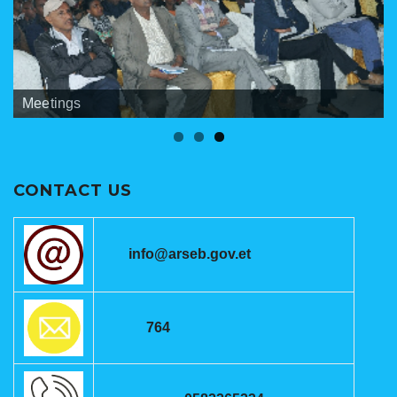
Banners
Meetings
ANRSEB Photo Gallery
CONTACT US
info@arseb.gov.et
764