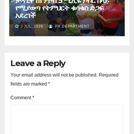
ታዳጊዋ ከ1 ነጥብ 5 ሚሊዬን ብር በላይ
የሚያወጣ የትምህርት ቁሳቁስ ድጋፍ
አደረገች
J JUL, 2026
PR DEPARTMENT
Leave a Reply
Your email address will not be published.
Required
fields are marked
*
Comment
*