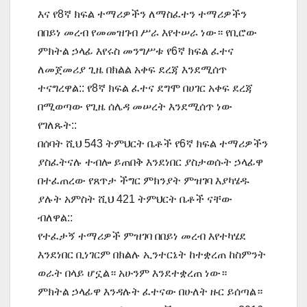
እና የ8ኛ ክፍል ተማሪዎችን ለማስፈተን ተማሪዎችን
በበይነ መረብ የመመዝገብ ሥራ እየተሠራ ነው። የቢሮው
ምክትል ኃላፊ እየሩስ መንግሥቱ የ6ኛ ክፍል ፈተና
ለመጀመሪያ ጊዜ በክልል አቀፍ ደረጃ እንደሚሰጥ
ተናግረዋል:: የ8ኛ ክፍል ፈተና ደግሞ በሀገር አቀፍ ደረጃ
በሚወጣው የጊዜ ሰሌዳ መሠረት እንደሚሰጥ ነው
የገለጹት::
በሰባት ሺህ 543 ትምህርት ቤቶች የ6ኛ ክፍል ተማሪዎችን
ያስፈትናሉ ተብሎ ይጠበቅ እንደነበር ያስታወሱት ኃላፊዋ
በተፈጠረው የጸጥታ ችግር ምክንያት ምዝገባ እያካሄዱ
ያሉት አምስት ሺህ 421 ትምህርት ቤቶች ናቸው
ብለዋል::
የተፈታኝ ተማሪዎች ምዝገባ በበይነ መረብ እየተካሄደ
እንደነበር ቢነገርም በክልሉ ኢንተርኔት ከተቋረጠ ከስምንት
ወራት በላይ ሆኗል። አሁንም እንደተቋረጠ ነው።
ምክትል ኃላፊዋ እንዳሉት ፈተናው በሁለት ዙር ይሰጣል።