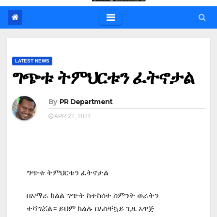
LATEST NEWS
ግጭቱ ትምህርቱን ፈትኖታል
By
PR Department
APR 22, 2024
ግጭቱ ትምህርቱን ፈትኖታል
በአማራ ክልል ግጭት ከተከሰተ ስምንት ወራትን
ተሻግሯል። ይህም ክልሉ በአስቸኳይ ጊዜ አዋጅ