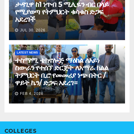
ታዳጊዋ ከ1 ነጥብ 5 ሚሊዬን ብር በላይ
የሚያወጣ የትምህርት ቁሳቁስ ድጋፍ
አደረገች
JUL 30, 2026
LATEST NEWS
ተስማሚ ቴክኖሎጅ ማዕከል ለአይነ
ስውራን የተሰኘ ድርጅት ለአማራ ክልል
ትምህርት ቢሮ የመመሪያ ነጭ በትር /
ዋይት ኬን/ ድጋፍ አደረገ።
FEB 4, 2026
COLLEGES