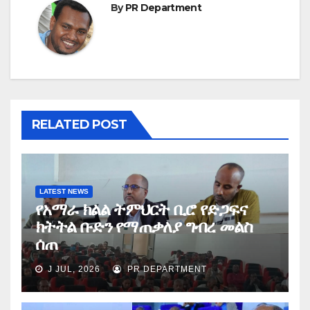
By
PR Department
RELATED POST
LATEST NEWS
የአማራ ክልል ትምህርት ቢሮ የድጋፍና
ክትትል ቡድን የማጠቃለያ ግብረ መልስ
ሰጠ
J JUL, 2026
PR DEPARTMENT