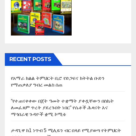
RECENT POSTS
የአማራ ክልል ትምህርት ቢሮ የድጋፍና ክትትል ቡድን
የማጠቃለያ ግብረ መልስ ሰጠ
“የተጠናቀቀው በጀት ዓመት ተቋማት ያቀዷቸውን በስኬት
ለመፈጸም ጥረት ያደረጉበት ነበር” የሴቶች ሕጻናት እና
ማኅበራዊ ጉዳዮች ቋሚ ኮሚቴ
ታዳጊዋ ከ1 ነጥብ 5 ሚሊዬን ብር በላይ የሚያወጣ የትምህርት