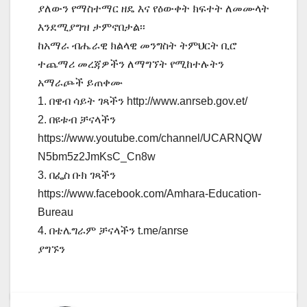
ያለውን የማስተማር ዘዴ እና የዕውቀት ክፍተት ለመሙላት
እንደሚያግዝ ታምኖበታል፡፡
ከአማራ ብሔራዊ ክልላዊ መንግስት ትምህርት ቢሮ
ተጨማሪ መረጃዎችን ለማግኘት የሚከተሉትን
አማራጮች ይጠቀሙ
1. በዌብ ሳይት ገጻችን http://www.anrseb.gov.et/
2. በዩቱብ ቻናላችን
https://www.youtube.com/channel/UCARNQW
N5bm5z2JmKsC_Cn8w
3. በፌስ ቡክ ገጻችን
https://www.facebook.com/Amhara-Education-
Bureau
4. በቴሌግራም ቻናላችን t.me/anrse
ያግኙን