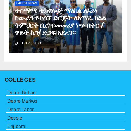
LATEST NEWS
ተስማሚ ቴክኖሎጅ ማዕከል ለአይነ
ስውራን የተሰኘ ድርጅት ለአማራ ክልል
ትምህርት ቢሮ የመመሪያ ነጭ በትር /
ዋይት ኬን/ ድጋፍ አደረገ።
FEB 4, 2026
COLLEGES
Debre Birhan
Debre Markos
Debre Tabor
Dessie
Enjibara