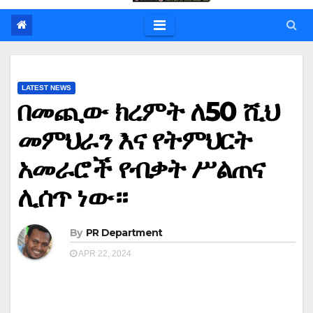
LATEST NEWS
በመጪው ክረምት ለ50 ሺህ
መምህራን እና የትምህርት
አመራሮች የብቃት ሥልጠና
ሊሰጥ ነው።
By
PR Department
APR 22, 2024