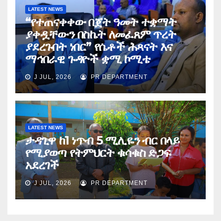
LATEST NEWS
“የተጠናቀቀው በጀት ዓመት ተቋማት
ያቀዷቸውን በስኬት ለመፈጸም ጥረት
ያደረጉበት ነበር” የሴቶች ሕጻናት እና
ማኅበራዊ ጉዳዮች ቋሚ ኮሚቴ
J JUL, 2026
PR DEPARTMENT
LATEST NEWS
ታዳጊዋ ከ1 ነጥብ 5 ሚሊዬን ብር በላይ
የሚያወጣ የትምህርት ቁሳቁስ ድጋፍ
አደረገች
J JUL, 2026
PR DEPARTMENT