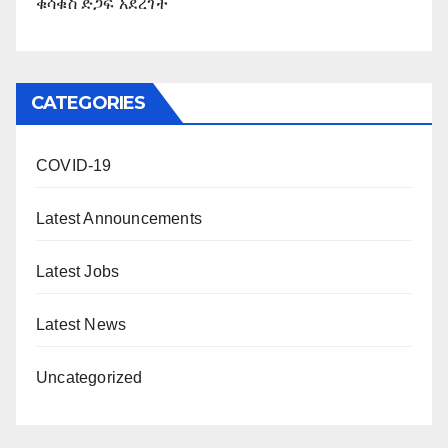
ቁሳቁስ ድጋፍ አደረገች
CATEGORIES
COVID-19
Latest Announcements
Latest Jobs
Latest News
Uncategorized