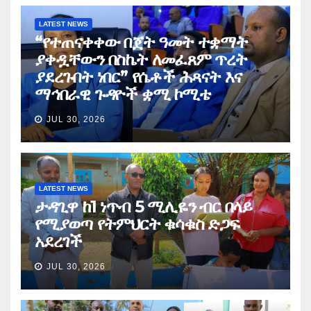
LATEST NEWS
“የተጠናቀቀው በጀት ዓመት ተቋማት
ያቀዷቸውን በስኬት ለመፈጸም ጥረት
ያደረጉበት ነበር” የሴቶች ሕጻናት እና
ማኅበራዊ ጉዳዮች ቋሚ ኮሚቴ
JUL 30, 2026
LATEST NEWS
ታዳጊዋ ከ1 ነጥብ 5 ሚሊዬን ብር በላይ
የሚያወጣ የትምህርት ቁሳቁስ ድጋፍ
አደረገች
JUL 30, 2026