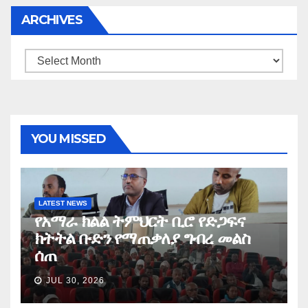
ARCHIVES
Archives
YOU MISSED
LATEST NEWS
የአማራ ክልል ትምህርት ቢሮ የድጋፍና
ክትትል ቡድን የማጠቃለያ ግብረ መልስ
ሰጠ
JUL 30, 2026