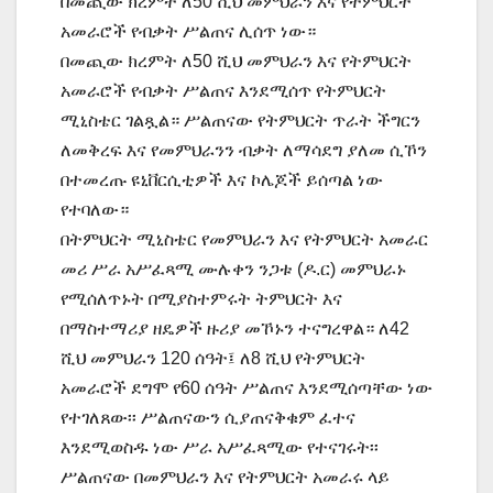
በመጪው ክረምት ለ50 ሺህ መምህራን እና የትምህርት
አመራሮች የብቃት ሥልጠና ሊሰጥ ነው።
በመጪው ክረምት ለ50 ሺህ መምህራን እና የትምህርት
አመራሮች የብቃት ሥልጠና እንደሚሰጥ የትምህርት
ሚኒስቴር ገልጿል። ሥልጠናው የትምህርት ጥራት ችግርን
ለመቅረፍ እና የመምህራንን ብቃት ለማሳደግ ያለመ ሲኾን
በተመረጡ ዩኒቨርሲቲዎች እና ኮሌጆች ይሰጣል ነው
የተባለው።
በትምህርት ሚኒስቴር የመምህራን እና የትምህርት አመራር
መሪ ሥራ አሥፈጻሚ ሙሉቀን ንጋቱ (ዶ.ር) መምህራኑ
የሚሰለጥኑት በሚያስተምሩት ትምህርት እና
በማስተማሪያ ዘዴዎች ዙሪያ መኾኑን ተናግረዋል። ለ42
ሺህ መምህራን 120 ሰዓት፤ ለ8 ሺህ የትምህርት
አመራሮች ደግሞ የ60 ሰዓት ሥልጠና እንደሚሰጣቸው ነው
የተገለጸው፡፡ ሥልጠናውን ሲያጠናቅቁም ፈተና
እንደሚወስዱ ነው ሥራ አሥፈጻሚው የተናገሩት፡፡
ሥልጠናው በመምህራን እና የትምህርት አመራሩ ላይ