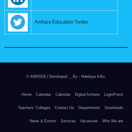
Amhara Education Twitter
© ANRSEB
|
Developed: _ By
- Haleluya Kiflu
.
Home
Calendar
Calendar
Digital Amhara
LoginPress
Teachers’ Colleges
Contact Us
Departments
Downloads
News & Events
Services
Vacancies
Who We are