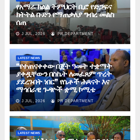
የአማራ ክልል ትምህርት ቢሮ የድጋፍና
ክትትል ቡድን የማጠቃለያ ግብረ መልስ
ሰጠ
J JUL, 2026
PR DEPARTMENT
LATEST NEWS
“የተጠናቀቀው በጀት ዓመት ተቋማት
ያቀዷቸውን በስኬት ለመፈጸም ጥረት
ያደረጉበት ነበር” የሴቶች ሕጻናት እና
ማኅበራዊ ጉዳዮች ቋሚ ኮሚቴ
J JUL, 2026
PR DEPARTMENT
LATEST NEWS