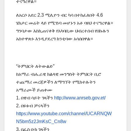
ተናግረዋል።
ለአርሶ አደር 2.3 ሚሊዮን ብር ካሳ በተከፈለበት 4.6
ሄክታር መሬት ላይ የሚገነባ መሆኑን አቶ ባዩህ ተናግረዋል።
ግንባታው እስኪጠናቀቅ የአካባቢው ህብረተሰብ የበኩሉን
አስተዋጽኦ እንዲያደረግ ከንቲባው አሳሰበዋል።
“ትምህርት ለትውልድ”
ከአማራ ብሔራዊ ክልላዊ መንግስት ትምህርት ቢሮ
ተጨማሪ መረጃዎችን ለማግኘት የሚከተሉትን
አማራጮች ይጠቀሙ
1. በዌብ ሳይት ገጻችን
http://www.anrseb.gov.et/
2. በዩቱብ ቻናላችን
https://www.youtube.com/channel/UCARNQW
N5bm5z2JmKsC_Cn8w
3. በፌስ ቡክ ገጻችን