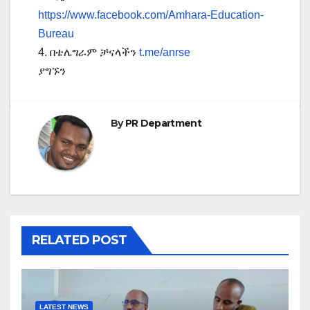
https://www.facebook.com/Amhara-Education-
Bureau
4. በቴሌግራም ቻናላችን
t.me/anrse
ያግኙን
By
PR Department
RELATED POST
LATEST NEWS