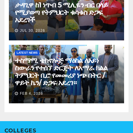
ታዳጊዋ ከ1 ነጥብ 5 ሚሊዬን ብር በላይ
የሚያወጣ የትምህርት ቁሳቁስ ድጋፍ
አደረገች
JUL 30, 2026
LATEST NEWS
ተስማሚ ቴክኖሎጅ ማዕከል ለአይነ
ስውራን የተሰኘ ድርጅት ለአማራ ክልል
ትምህርት ቢሮ የመመሪያ ነጭ በትር /
ዋይት ኬን/ ድጋፍ አደረገ።
FEB 4, 2026
COLLEGES