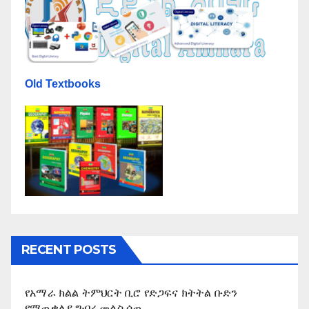
Old Textbooks
RECENT POSTS
የአማራ ክልል ትምህርት ቢሮ የድጋፍና ክትትል ቡድን
የማጠቃለያ ግብረ መልስ ሰጠ