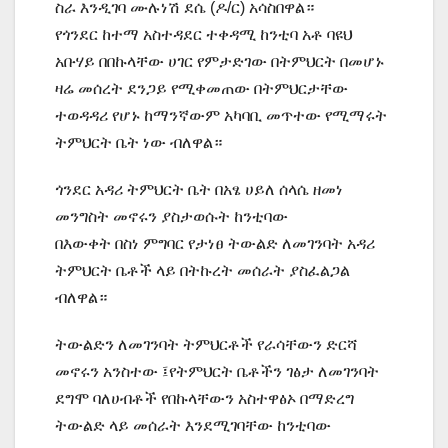
ስራ እንዲገባ ሙሉነሽ ደሴ (ዶ/ር) አሳስበዋል።
የጎንደር ከተማ አስተዳደር ተቀዳሚ ከንቲባ አቶ ባዩህ
አቡሃይ በበኩላቸው ሀገር የምታድገው በትምህርት በመሆኑ
ዛሬ መሰረት ደንጋይ የሚቀመጠው በትምህርታቸው
ተወዳዳሪ የሆኑ ከማንኛውም አካባቢ መጥተው የሚማሩት
ትምህርት ቤት ነው ብለዋል።
ጎንደር አዳሪ ትምህርት ቤት በአፄ ሀይለ ሰላሴ ዘመነ
መንግስት መኖሩን ያስታወሱት ከንቲባው
በእውቀት በስነ ምግባር የታነፀ ትውልድ ለመገንባት አዳሪ
ትምህርት ቤቶች ላይ በትኩረት መሰራት ያስፈልጋል
ብለዋል።
ትውልድን ለመገንባት ትምህርቶች የራሳቸውን ድርሻ
መኖሩን አንስተው ፤የትምህርት ቤቶችን ገፅታ ለመገንባት
ደግሞ ባለሀብቶች የበኩላቸውን አስተዋፅኦ በማድረግ
ትውልድ ላይ መሰራት እንደሚገባቸው ከንቲባው