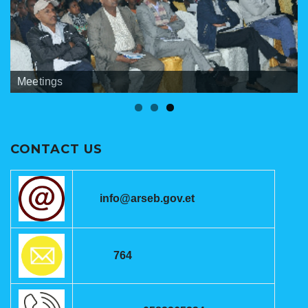
Banners
Meetings
ANRSEB Photo Gallery
CONTACT US
info@arseb.gov.et
764