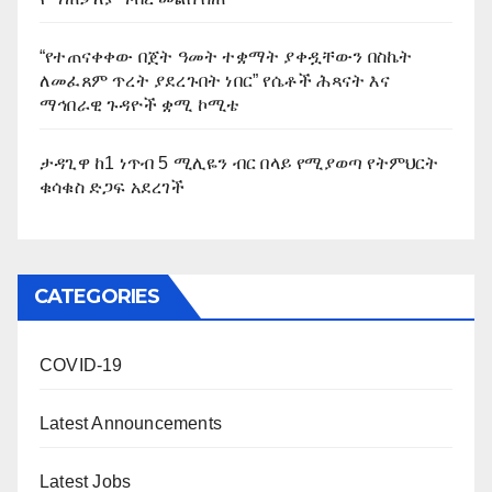
“የተጠናቀቀው በጀት ዓመት ተቋማት ያቀዷቸውን በስኬት
ለመፈጸም ጥረት ያደረጉበት ነበር” የሴቶች ሕጻናት እና
ማኅበራዊ ጉዳዮች ቋሚ ኮሚቴ
ታዳጊዋ ከ1 ነጥብ 5 ሚሊዬን ብር በላይ የሚያወጣ የትምህርት
ቁሳቁስ ድጋፍ አደረገች
CATEGORIES
COVID-19
Latest Announcements
Latest Jobs