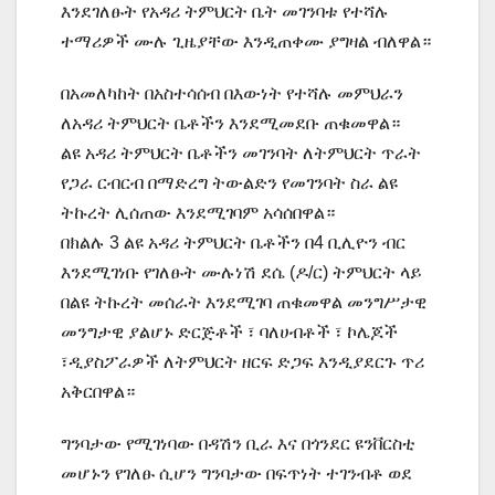
እንደገለፁት የአዳሪ ትምህርት ቤት መገንባቱ የተሻሉ
ተማሪዎች ሙሉ ጊዜያቸው እንዲጠቀሙ ያግዛል ብለዋል።
በአመለካከት በአስተሳሰብ በእውነት የተሻሉ መምህራን
ለአዳሪ ትምህርት ቤቶችን እንደሚመደቡ ጠቁመዋል።
ልዩ አዳሪ ትምህርት ቤቶችን መገንባት ለትምህርት ጥራት
የጋራ ርብርብ በማድረግ ትውልድን የመገንባት ስራ ልዩ
ትኩረት ሊሰጠው እንደሚገባም አሳሰበዋል።
በክልሉ 3 ልዩ አዳሪ ትምህርት ቤቶችን በ4 ቢሊዮን ብር
እንደሚገነቡ የገለፁት ሙሉነሽ ደሴ (ዶ/ር) ትምህርት ላይ
በልዩ ትኩረት መሰራት እንደሚገባ ጠቁመዋል መንግሥታዊ
መንግታዊ ያልሆኑ ድርጅቶች ፣ ባለሀብቶች ፣ ኮሌጆች
፣ዲያስፖራዎች ለትምህር
ት ዘርፍ ድጋፍ እንዲያደርጉ ጥሪ
አቅርበዋል።
ግንባታው የሚገነባው በዳሽን ቢራ እና በጎንደር ዩንቨርስቲ
መሆኑን የገለፁ ሲሆን ግንባታው በፍጥነት ተገንብቶ ወደ