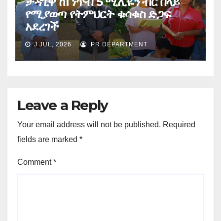
ታዳጊዋ ከ1 ነጥብ 5 ሚሊዬን ብር በላይ
የሚያወጣ የትምህርት ቁሳቁስ ድጋፍ
አደረገች
J JUL, 2026
PR DEPARTMENT
Leave a Reply
Your email address will not be published.
Required
fields are marked
*
Comment
*