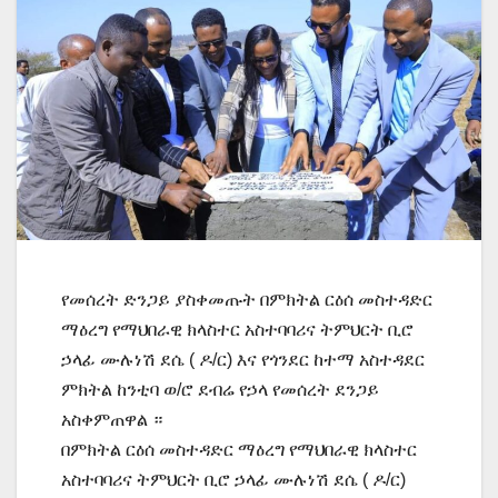
የመሰረት ድንጋይ ያስቀመጡት በምክትል ርዕሰ መስተዳድር
ማዕረግ የማህበራዊ ክላስተር አስተባባሪና ትምህርት ቢሮ
ኃላፊ ሙሉነሽ ደሴ ( ዶ/ር) እና የጎንደር ከተማ አስተዳደር
ምክትል ከንቲባ ወ/ሮ ደብሬ የኃላ የመሰረት ደንጋይ
አስቀምጠዋል ።
በምክትል ርዕሰ መስተዳድር ማዕረግ የማህበራዊ ክላስተር
አስተባባሪና ትምህርት ቢሮ ኃላፊ ሙሉነሽ ደሴ ( ዶ/ር)