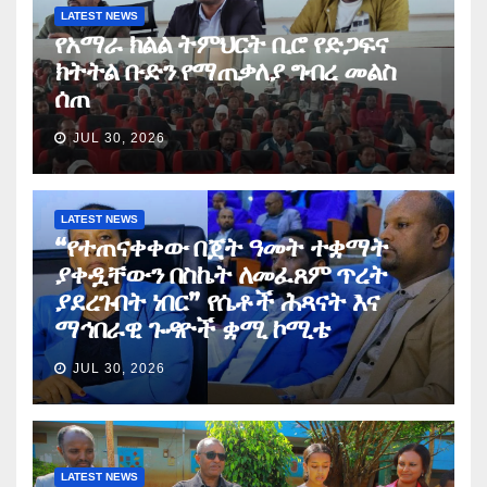
LATEST NEWS
የአማራ ክልል ትምህርት ቢሮ የድጋፍና
ክትትል ቡድን የማጠቃለያ ግብረ መልስ
ሰጠ
JUL 30, 2026
LATEST NEWS
“የተጠናቀቀው በጀት ዓመት ተቋማት
ያቀዷቸውን በስኬት ለመፈጸም ጥረት
ያደረጉበት ነበር” የሴቶች ሕጻናት እና
ማኅበራዊ ጉዳዮች ቋሚ ኮሚቴ
JUL 30, 2026
LATEST NEWS