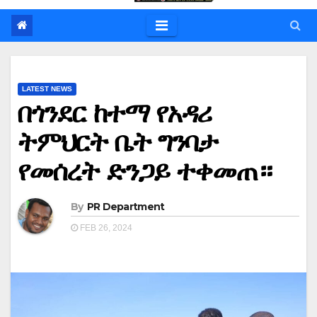
LATEST NEWS
በጎንደር ከተማ የአዳሪ
ትምህርት ቤት ግንባታ
የመሰረት ድንጋይ ተቀመጠ።
By
PR Department
FEB 26, 2024