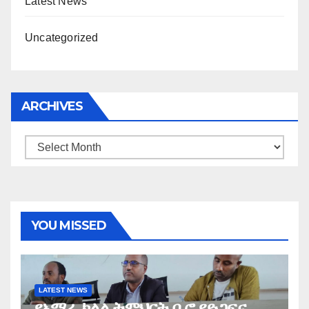
Latest News
Uncategorized
ARCHIVES
Archives
YOU MISSED
LATEST NEWS
የአማራ ክልል ትምህርት ቢሮ የድጋፍና