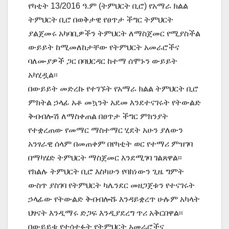
የካቲት 13/2016 ዓ.ም (ትምህርት ቢሮ) የአማራ ክልል
ትምህርት ቢሮ በወቅታዊ የፀጥታ ችግር ትምህርት
ያልጀመሩ አካባቢዎችን ትምህርት ለማስጀመር የሚያስችል
ውይይት ከሚመለከታቸው የትምህርት አመራሮችና
ባለሙያዎች ጋር በባህርዳር ከተማ ሰሞኑን ውይይት
አካሂዷል፡፡
በውይይት መድረኩ የተገኙት የአማራ ክልል ትምህርት ቢሮ
ምክትል ኃላፊ አቶ መኳንት አደመ እንደተናገሩት የትውልድ
ቅብብሎሽ ለማስቀጠል በፀጥታ ችግር ምክንያት
የተቋረጠው የመማር ማስተማር ሂደት አሁን ያለውን
አንፃራዊ ሰላም በመጠቀም በየካቲት ወር የተማሪ ምዝገባ
በማካሄድ ትምህርት ማስጀመር እንደሚገባ ገልጸዋል፡፡
የክልሉ ትምህርት ቢሮ እስካሁን የባከነውን ጊዜ ግምት
ውስጥ ያስገባ የትምህርት ካሌንደር መዘጋጀቱን የተናገሩት
ኃላፊው የትውልድ ቅብብሎሹ እንዳይቋረጥ ሁሉም አካላት
ህፃናት እንዲማሩ ድጋፍ እንዲያደረግ ጥሪ አቅርበዋል፡፡
በውይይቱ የተሳተፉት የትምህርት አመራሮችና