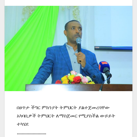
በፀጥታ ችግር ምክንያት ትምህርት ያልተጀመረባቸው
አካባቢዎች ትምህርት ለማስጀመር የሚያስችል ውይይት
ተካሄደ
,,,,,,,,,,,,,,,,,,,,,,,,