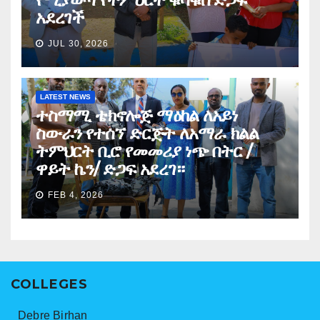
አደረገች
JUL 30, 2026
LATEST NEWS
ተስማሚ ቴክኖሎጅ ማዕከል ለአይነ
ስውራን የተሰኘ ድርጅት ለአማራ ክልል
ትምህርት ቢሮ የመመሪያ ነጭ በትር /
ዋይት ኬን/ ድጋፍ አደረገ።
FEB 4, 2026
COLLEGES
Debre Birhan