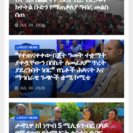
ክትትል ቡድን የማጠቃለያ ግብረ መልስ
ሰጠ
JUL 30, 2026
LATEST NEWS
“የተጠናቀቀው በጀት ዓመት ተቋማት
ያቀዷቸውን በስኬት ለመፈጸም ጥረት
ያደረጉበት ነበር” የሴቶች ሕጻናት እና
ማኅበራዊ ጉዳዮች ቋሚ ኮሚቴ
JUL 30, 2026
LATEST NEWS
ታዳጊዋ ከ1 ነጥብ 5 ሚሊዬን ብር በላይ
የሚያወጣ የትምህርት ቁሳቁስ ድጋፍ