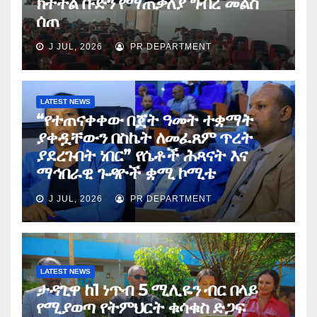
ክትትል ቡድን የማጠቃለያ ግብረ መልስ
ሰጠ
J JUL, 2026
PR DEPARTMENT
LATEST NEWS
“የተጠናቀቀው በጀት ዓመት ተቋማት
ያቀዷቸውን በስኬት ለመፈጸም ጥረት
ያደረጉበት ነበር” የሴቶች ሕጻናት እና
ማኅበራዊ ጉዳዮች ቋሚ ኮሚቴ
J JUL, 2026
PR DEPARTMENT
LATEST NEWS
ታዳጊዋ ከ1 ነጥብ 5 ሚሊዬን ብር በላይ
የሚያወጣ የትምህርት ቁሳቁስ ድጋፍ