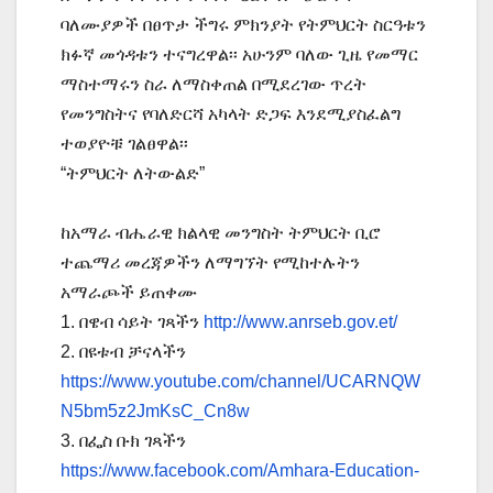
ባለሙያዎች በፀጥታ ችግሩ ምክንያት የትምህርት ስርዓቱን
ክፉኛ መጎዳቱን ተናግረዋል፡፡ አሁንም ባለው ጊዜ የመማር
ማስተማሩን ስራ ለማስቀጠል በሚደረገው ጥረት
የመንግስትና የባለድርሻ አካላት ድጋፍ እንደሚያስፈልግ
ተወያዮቹ ገልፀዋል፡፡
“ትምህርት ለትውልድ”
ከአማራ ብሔራዊ ክልላዊ መንግስት ትምህርት ቢሮ
ተጨማሪ መረጃዎችን ለማግኘት የሚከተሉትን
አማራጮች ይጠቀሙ
1. በዌብ ሳይት ገጻችን
http://www.anrseb.gov.et/
2. በዩቱብ ቻናላችን
https://www.youtube.com/channel/UCARNQW
N5bm5z2JmKsC_Cn8w
3. በፌስ ቡክ ገጻችን
https://www.facebook.com/Amhara-Education-