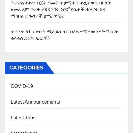
“የተጠናቀቀው በጀት ዓመት ተቋማት ያቀዷቸውን በስኬት
ለመፈጸም ጥረት ያደረጉበት ነበር” የሴቶች ሕጻናት እና
ማኅበራዊ ጉዳዮች ቋሚ ኮሚቴ
ታዳጊዋ ከ1 ነጥብ 5 ሚሊዬን ብር በላይ የሚያወጣ የትምህርት
ቁሳቁስ ድጋፍ አደረገች
CATEGORIES
COVID-19
Latest Announcements
Latest Jobs