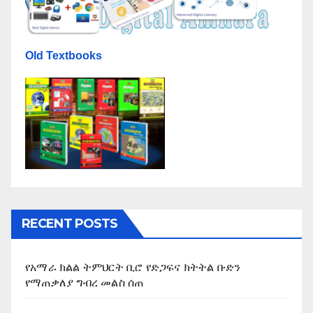
Old Textbooks
RECENT POSTS
የአማራ ክልል ትምህርት ቢሮ የድጋፍና ክትትል ቡድን
የማጠቃለያ ግብረ መልስ ሰጠ