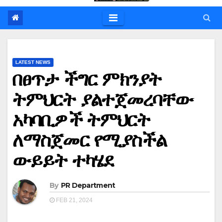
LATEST NEWS
በፀጥታ ችግር ምክንያት
ትምህርት ያልተጀመረባቸው
አካባቢዎች ትምህርት
ለማስጀመር የሚያስችል
ውይይት ተካሄደ
By
PR Department
FEB 21, 2024