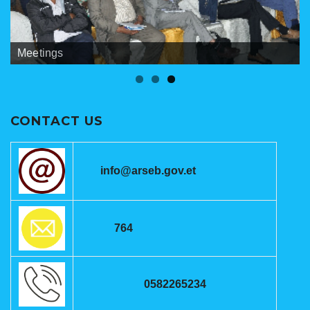
Banners
Meetings
ANRSEB Photo Gallery
CONTACT US
info@arseb.gov.et
764
0582265234