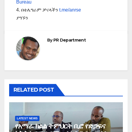
Bureau
4. በቴሌግራም ቻናላችን
t.me/anrse
ያግኙን
By
PR Department
RELATED POST
LATEST NEWS
የአማራ ክልል ትምህርት ቢሮ የድጋፍና