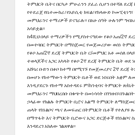
ትምህርት ቤትና በርካታ ምሁራንን ያፈራ ሲሆን በተሻለ ደረጃ 
የተደራጀ የቤተሙከራ፣የአይሲቲ ክፍል፣የክላውድ ኮመፒቲነግ፣ 
መምህራንና ተማሪዎች ይናገራሉ፡፡ በአሁ ሰዓት ሁሉንም ግብአ
አሳይቷል፡፡
ከ4ሺህ በላይ ተማሪዎችን የሚያስተናግደው የቆቦ አጠ/2ኛ ደረ
በመተባበር ትምህርት በማስጀመር የመጀመሪያው ወሰነ ትምህር
የቆቦ አጠ/2ኛ ደረጃ ትምህርት ቤት ር/መምህር አቶ መሰለ በላ
ተወላጆችና አጋር አካላት የቆቦ 2ኛ ደረጃ ትምህርት ቤት ወደ 
አሸባሪ ቡድን በቆቦ ከተማ በየሚገኙ የመጀመሪያና 2ኛ ደረጃ
በመሆኑ የከተማውን ትምህርት ቤቶች ወደ ነበሩበት አቋም ለ
እንዲያደርጉ የከተማ አስተዳደሩ ም/ከንቲባና ትምህርት ጽ/ቤት
መምህራንና ማህበረሰቡ በቁጭት በመነሳሳት በገንዘብ፣በጉልበት
ኃላፊው የክልሉ ትምህርት ቢሮና አልማ ትምህርት ለማስጀመር 
ጠላት የስነልቦና ጫና ለመፍጠር በትምህርት ቤቶች የተለያዩ 
በማጥፋት እና ትምህርት ቢሮውና አጋር ድርጅቶች የስነልቦና
እንዳደረገ አክለው ገልጸዋል፡፡