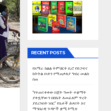
RECENT POSTS
የአማራ ክልል ትምህርት ቢሮ የድጋፍና
ክትትል ቡድን የማጠቃለያ ግብረ መልስ
ሰጠ
“የተጠናቀቀው በጀት ዓመት ተቋማት
ያቀዷቸውን በስኬት ለመፈጸም ጥረት
ያደረጉበት ነበር” የሴቶች ሕጻናት እና
ማኅበራዊ ጉዳዮች ቋሚ ኮሚቴ