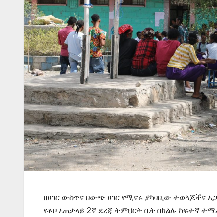
በሀገር ውስጥና በውጭ ሀገር የሚኖሩ ያካባቢው ተወላጆችና አጋር
የቆቦ አጠቃላይ 2ኛ ደረጃ ትምህርት ቤት በክልሉ ከፍተኛ ተ