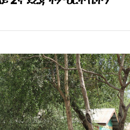
ላይ 2ኛ ደረጃ ትምህርት ቤትን