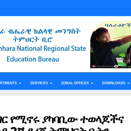
ARTMENTS
SERVICES
ZONAL OFFICES
DOWNLOADS
ገር የሚኖሩ ያካባቢው ተወላጆችና