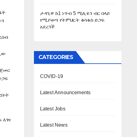
ቤት
ታዳጊዋ ከ1 ነጥብ 5 ሚሊዬን ብር በላይ
የሚያወጣ የትምህርት ቁሳቁስ ድጋፍ
ጉን
አደረገች
ረሰብ
ባቢው
CATEGORIES
ስጀመር
COVID-19
ድጋፍ
Latest Announcements
ቀረቡት
Latest Jobs
 እገዛ
Latest News