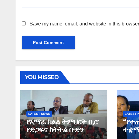
Save my name, email, and website in this browser 
YOU MISSED
LATEST NEWS
LATEST 
የአማራ ክልል ትምህርት ቢሮ
“የተ
የድጋፍና ክትትል ቡድን
ተቋማ
የማጠቃለያ ግብረ መልስ ሰጠ
ለመፈ