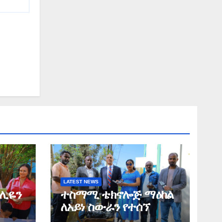
LATEST NEWS
ሚሊዬን
ተስማሚ ቴክኖሎጅ ማዕከል
ለአይነ ስውራን የተሰኘ
ጋፍ
ድርጅት ለአማራ ክልል