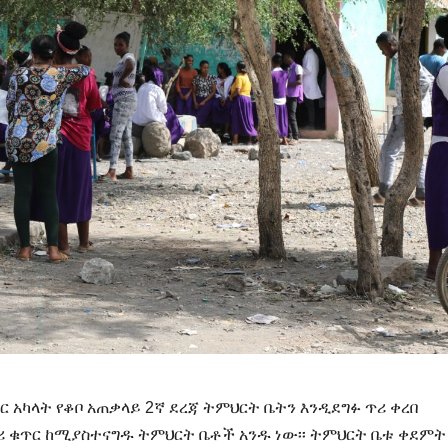
 አካላት የቆቦ አጠቃላይ 2ኛ ደረጃ ትምህርት ቤትን እንዲደግፉ ጥሪ ቀረበ
ማሪ ቁጥር ከሚያስተናግዱ ትምህርት ቤቶች አንዱ ነው፡፡ ትምህርት ቤቱ ቀደምት