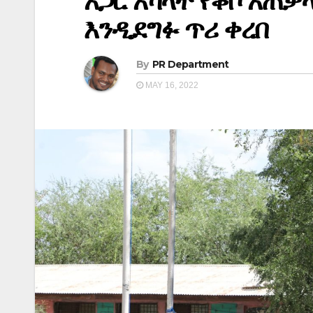
አጋር አካላት የቆቦ አጠቃ
እንዲደግፉ ጥሪ ቀረበ
By
PR Department
MAY 16, 2022