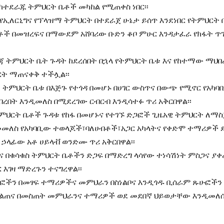
ከተደራጁ ትምህርት ቤቶች መካከል የሚጠቀስ ነበር፡፡
የኢለርኒግና የፕላዝማ ትምህርት በተደራጀ ሁኔታ ይሰጥ እንደነበር የትምህርት 
ቶች በመዝረፍና በማውደም አሸባሪው ቡድን ቆቦ ምሁር እንዳታፈራ የክፋት ጥ
ጃ ትምህርት ቤት ጉዳት ከደረሰበት በኋላ የትምህርት ቤቱ እና የከተማው ማህበ
ት ማጠናቀቅ ተችሏል፡፡
ይ ትምህርት ቤቱ በእጅጉ የተጎዳ በመሆኑ በሀገር ውስጥና በውጭ የሚኖር የአካ
ነበረበት እንዲመለስ በሚደረገው ርብርብ እንዲሳተፉ ጥሪ አቅርበዋል፡፡
 ትምህርት ቤቶች ጉዳቱ የከፋ በመሆኑና የተገኙ ድጋፎች ጊዜአዊ ትምህርት ለማ
መመለስ የአካባቢው ተወላጆች፣ባለሀብቶች፣አጋር አካላትና የቀድሞ ተማሪዎች 
 ኃላፊው አቶ ሀይላቭ ወንድሙ ጥሪ አቅርበዋል፡፡
ና በቁሳቁስ ትምህርት ቤቶችን ድጋፍ በማድረግ ላሳየው ተነሳሽነት ምስጋና ያ
እገዛ ማድረጉን ተናግረዋል፡፡
ጹፎችን በመፃፍ ተማሪዎችና መምህራን በስነልቦና እንዲጎዱ ቢሰራም ጹሁፎችን
 ስልጠና በመስጠት መምህራንና ተማሪዎች ወደ መደበኛ ህይወታቸው እንዲመለሱ