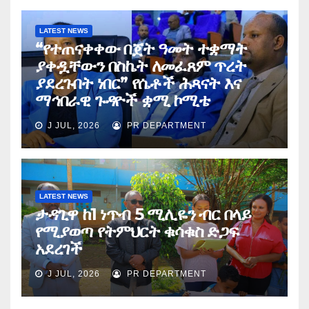
LATEST NEWS
“የተጠናቀቀው በጀት ዓመት ተቋማት
ያቀዷቸውን በስኬት ለመፈጸም ጥረት
ያደረጉበት ነበር” የሴቶች ሕጻናት እና
ማኅበራዊ ጉዳዮች ቋሚ ኮሚቴ
J JUL, 2026
PR DEPARTMENT
LATEST NEWS
ታዳጊዋ ከ1 ነጥብ 5 ሚሊዬን ብር በላይ
የሚያወጣ የትምህርት ቁሳቁስ ድጋፍ
አደረገች
J JUL, 2026
PR DEPARTMENT