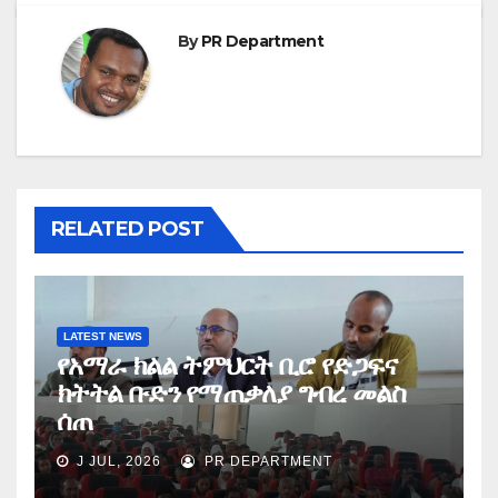
By
PR Department
RELATED POST
LATEST NEWS
የአማራ ክልል ትምህርት ቢሮ የድጋፍና
ክትትል ቡድን የማጠቃለያ ግብረ መልስ
ሰጠ
J JUL, 2026
PR DEPARTMENT