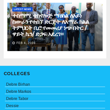
LATEST NEWS
ተስማሚ ቴክኖሎጅ ማዕከል ለአይነ
ስውራን የተሰኘ ድርጅት ለአማራ ክልል
ትምህርት ቢሮ የመመሪያ ነጭ በትር /
ዋይት ኬን/ ድጋፍ አደረገ።
FEB 4, 2026
COLLEGES
Debre Birhan
Debre Markos
Debre Tabor
Dessie