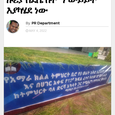
እያካሄደ ነው
By
PR Department
MAY 4, 2022