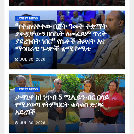
LATEST NEWS
“የተጠናቀቀው በጀት ዓመት ተቋማት
ያቀዷቸውን በስኬት ለመፈጸም ጥረት
ያደረጉበት ነበር” የሴቶች ሕጻናት እና
ማኅበራዊ ጉዳዮች ቋሚ ኮሚቴ
JUL 30, 2026
LATEST NEWS
ታዳጊዋ ከ1 ነጥብ 5 ሚሊዬን ብር በላይ
የሚያወጣ የትምህርት ቁሳቁስ ድጋፍ
አደረገች
JUL 30, 2026