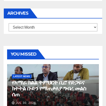
ARCHIVES
Archives
YOU MISSED
LATEST NEWS
የአማራ ክልል ትምህርት ቢሮ የድጋፍና
ክትትል ቡድን የማጠቃለያ ግብረ መልስ
ሰጠ
JUL 30, 2026