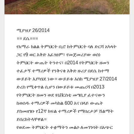
ሚያዝያ 26/2014
።። ደሴ።።።
የአማራ ክልል ትምህርት ቢሮ ከትምህርት ባለ ድርሻ አካላት
ጋር የ9 ወር እቅድ አፈፃፀም፣ የመጀመሪያው ወሰነ
ትምህርት ውጤት ትንተና፣ በ2014 የትምህርት ዘመን
ተፈታኝ ተማሪዎች የንቅናቄ እቅድ ዙሪያ በደሴ ከተማ
ውይይት እያካሄደ ነው። ውይይቱ እሰከ ሚያዝያ 27/2014
ድረስ የሚቀጥል ሲሆን በውይይቱ መጨረሻ በ2013
የትምህርት ዘመን ወደ ዩኒቨርስቲ መግቢያ ፈተናውን
ከወሰዱ ተማሪዎች መካከል 600 እና በላይ ውጤት
ያስመዘገቡ የ12ኛ ክፍል ተማሪዎች የማበረታቻ ሽልማት
ይበረከትላቸዋል።
የወደሙ ትምህርት ተቋማትን መልሶ ለመገንባት በአጭር