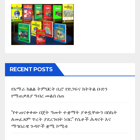
RECENT POSTS
የአማራ ክልል ትምህርት ቢሮ የድጋፍና ክትትል ቡድን
የማጠቃለያ ግብረ መልስ ሰጠ
“የተጠናቀቀው በጀት ዓመት ተቋማት ያቀዷቸውን በስኬት
ለመፈጸም ጥረት ያደረጉበት ነበር” የሴቶች ሕጻናት እና
ማኅበራዊ ጉዳዮች ቋሚ ኮሚቴ