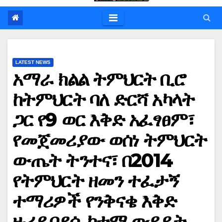
LATEST NEWS
አማራ ክልል ትምህርት ቢሮ
ከትምህርት ባለ ድርሻ አካላት
ጋር የ9 ወር እቅድ አፈፃፀም፣
የመጀመሪያው ወሰነ ትምህርት
ውጤት ትንተና፣ በ2014
የትምህርት ዘመን ተፈታኝ
ተማሪዎች የንቅናቄ እቅድ
ዙሪያ በደሴ ከተማ ውይይት