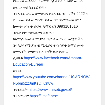
የጽሑፍ መልዕክት አቅምዎ የፈቀደውን የብር መጠን
ጽፈው ወደ 9222 ይላኩ።
በቴሌብር ድጋፍ ለማድረግ የቴሌብር ቁጥራችን 9222 ን
ይጠቀሙ በተጨማሪም በቴሌብር ዓለምአቀፍ ሀዋላ
ከውጭ ሀገራት ድጋፍ ለማድረግ 0993161616
በመጠቀም የድርሻዎን ይወጡ።
ከአማራ ክልል ትምህርት ቢሮ ተጨማሪ መረጃዎችን
በተለያዩ የማህበራዊ ሚዲያና ዌብ ሳይት አማራጮች
ለማግኘት ቀጣዮቹን ሊንኮች ይጠቀሙ ::
ፌስቡክ
https://www.facebook.com/Amhara-
Education-Bureau
ዩቱዩብ
https://www.youtube.com/channel/UCARNQW
N5bm5z2JmKsC_Cn8w
በዌብሳይት
https://www.anrseb.gov.et/
በቴሌግራም
https://t.me/anrse