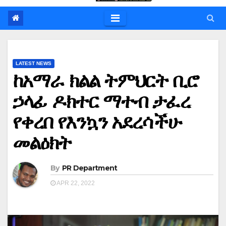
LATEST NEWS
ከአማራ ክልል ትምህርት ቢሮ
ኃላፊ ዶክተር ማተብ ታፈረ
የቀረበ የእንኳን አደረሳችሁ
መልዕክት
By
PR Department
APR 22, 2022