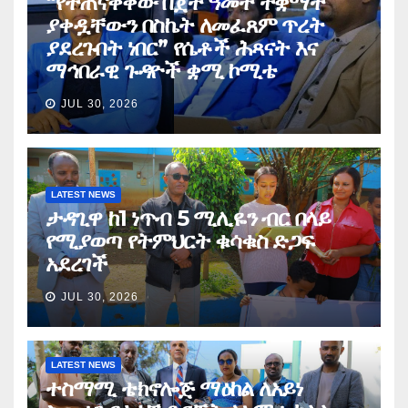
“የተጠናቀቀው በጀት ዓመት ተቋማት
ያቀዷቸውን በስኬት ለመፈጸም ጥረት
ያደረጉበት ነበር” የሴቶች ሕጻናት እና
ማኅበራዊ ጉዳዮች ቋሚ ኮሚቴ
JUL 30, 2026
LATEST NEWS
ታዳጊዋ ከ1 ነጥብ 5 ሚሊዬን ብር በላይ
የሚያወጣ የትምህርት ቁሳቁስ ድጋፍ
አደረገች
JUL 30, 2026
LATEST NEWS
ተስማሚ ቴክኖሎጅ ማዕከል ለአይነ