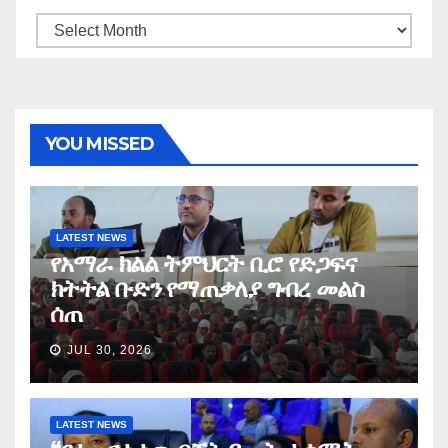
Archives
YOU MISSED
LATEST NEWS
የአማራ ክልል ትምህርት ቢሮ የድጋፍና
ክትትል ቡድን የማጠቃለያ ግብረ መልስ
ሰጠ
JUL 30, 2026
LATEST NEWS