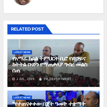
RELATED POST
LATEST NEWS
የአማራ ክልል ትምህርት ቢሮ የድጋፍና
ክትትል ቡድን የማጠቃለያ ግብረ መልስ
ሰጠ
J JUL, 2026
PR DEPARTMENT
LATEST NEWS
“የተጠናቀቀው በጀት ዓመት ተቋማት