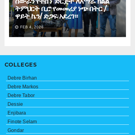
ስውራን የተሰኘ ድርጅት ለአማራ ክልል
ትምህርት ቢሮ የመመሪያ ነጭ በትር /
ዋይት ኬን/ ድጋፍ አደረገ።
FEB 4, 2026
COLLEGES
Debre Birhan
Debre Markos
Debre Tabor
Dessie
Enjibara
Finote Selam
Gondar