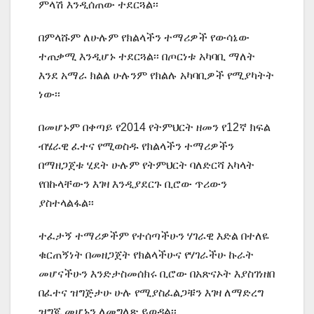
ምላሽ እንዲሰጠው ተደርጓል፡፡
በምላሹም ለሁሉም የክልላችን ተማሪዎች የውሳኔው
ተጠቃሚ እንዲሆኑ ተደርጓል፡፡ በጦርነቱ አካባቢ ማለት
እንደ አማራ ክልል ሁሉንም የክልሉ አካባቢዎች የሚያካትት
ነው፡፡
በመሆኑም በቀጣይ የ2014 የትምህርት ዘመን የ12ኛ ክፍል
ብሄራዊ ፈተና የሚወስዱ የክልላችን ተማሪዎችን
በማዘጋጀቱ ሂደት ሁሉም የትምህርት ባለድርሻ አካላት
የበኩላቸውን እገዛ እንዲያደርጉ ቢሮው ጥሪውን
ያስተላልፋል፡፡
ተፈታኝ ተማሪዎችም የተሰጣችሁን ሃገራዊ እድል በተለዬ
ቁርጠኝነት በመዘጋጀት የክልላችሁና የሃገራችሁ ኩራት
መሆናችሁን እንድታስመሰክሩ ቢሮው በአጽናኦት እያስገነዘበ
በፈተና ዝግጅታሁ ሁሉ የሚያስፈልጋቹን እገዛ ለማድረግ
ዝግጁ መሆኑን ለመግለጽ ይወዳል፡፡