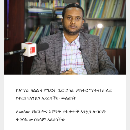
ከአማራ ክልል ትምህርት ቢሮ ኃላፊ ዶክተር ማተብ ታፈረ
የቀረበ የእንኳን አደረሳችሁ መልዕክት
ለመላው የክርስትና እምነት ተከታዮች እንኳን ለብርሃነ
ትንሳኤው በሰላም አደረሳችሁ