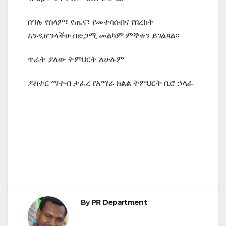
በዓሉ የሰላም፣ የጤና፣ የመተሳሰብና የበረከት
እንዲሆንላችሁ በድጋሚ መልካም ምኞቱን ይገልጻል፡፡
ጥራት ያለው ትምህርት ለሁሉም
ዶክተር ማተብ ታፈረ የአማራ ክልል ትምህርት ቢሮ ኃላፊ
By
PR Department