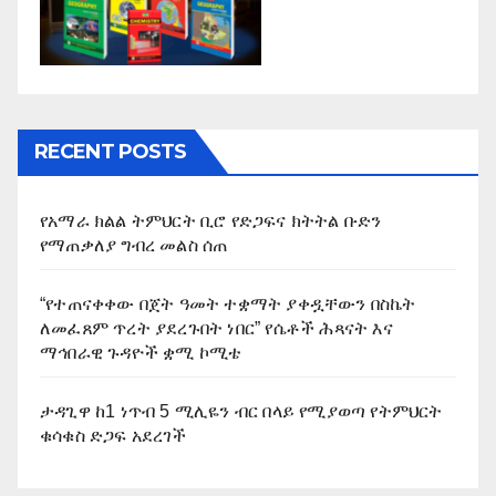
RECENT POSTS
የአማራ ክልል ትምህርት ቢሮ የድጋፍና ክትትል ቡድን
የማጠቃለያ ግብረ መልስ ሰጠ
“የተጠናቀቀው በጀት ዓመት ተቋማት ያቀዷቸውን በስኬት
ለመፈጸም ጥረት ያደረጉበት ነበር” የሴቶች ሕጻናት እና
ማኅበራዊ ጉዳዮች ቋሚ ኮሚቴ
ታዳጊዋ ከ1 ነጥብ 5 ሚሊዬን ብር በላይ የሚያወጣ የትምህርት
ቁሳቁስ ድጋፍ አደረገች