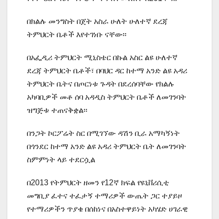
በክልሉ መንግስት በጀት አስራ ሁለት ሁለተኛ ደረጃ
ትምህርት ቤቶች እየተገነቡ ናቸው፡፡
በአፌዲሪ ትምህርት ሚኒስቴር በኩል አስር ልዩ ሁለተኛ
ደረጃ ትምህርት ቤቶች፣ በባህር ዳር ከተማ አንድ ልዩ አዳሪ
ትምህርት ቤትና በጦርነቱ ጉዳት በደረሰባቸው የክልሉ
አካባቢዎች መቶ ሰባ አዳዲስ ትምህርት ቤቶች ለመገንባት
ዝግጅቱ ተጠናቅቋል፡፡
በንጋት ኮርፖሬት ስር በሚገኘው ዳሽን ቢራ አማካኝነት
በጎንደር ከተማ አንድ ልዩ አዳሪ ትምህርት ቤት ለመገንባት
ስምምነት ላይ ተደርሷል
በ2013 የትምህርት ዘመን የ12ኛ ክፍል የዩኒቨሪሲቲ
መግቢያ ፈተና ተፈታኝ ተማሪዎች ውጤት ጋር ተያይዞ
የተማሪዎችን ጥያቄ በሰከነና በአስተዋይነት አካሄድ ሀገራዊ