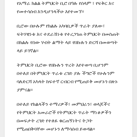
የአማራ ክልል ትምህርት ቢሮ በዓሉ የሰላም ፣ የፍቅር እና
የመተሳሰብ እንዲሆንላችሁ እየተመኘ፡፡
ቢሮው በሁሉም የክልሉ አካባቢዎች ጥራት ያለው፣
ፍትሃዊነቱ እና ተደራሽነቱ የተረጋገጠ ትምህርት በመስጠት
በክልሉ የሰው ሃብት ልማት ላይ የበኩሉን ድርሻ በመወጣት
ላይ ይገኛል፡፡
ትምህርት ቢሮው የበኩሉን ጥረት እየተወጣ ቢሆንም
በተለይ በትምህርት ጥራቱ ረገድ ያሉ ችግሮች የሁሉንም
ባለድርሻ አካላት ከፍተኛ ርብርብ የሚጠይቅ መሆኑን በጽኑ
ያምናል፡፡
በተለይ የክልላችን ተማሪዎች፣ መምህራን፣ ወላጆችና
የትምህርት አመራሮች የትምህርት ጥራት ማነቆዎችን
በመፍታት ረገድ የተለዬ ቁርጠኝነትና ትጋት
የሚጠበቅባቸው መሆኑን ለማሳሰብ ይወዳል፡፡