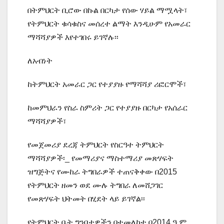
በትምህርት ቢሮው በኩል በርካታ የሰው ሃይል ማሟላት፣
የትምህርት ቁሳቁስና መሰረተ ልማት እንዲሁም የአመራር
ማሻሻያዎች እየተገበሩ ይገኛሉ፡፡
ለአብነት
ከትምህርት አመራር ጋር የተያያዙ የማሻሻያ ሪፎርሞች፣
ከመምህራን የስራ ስምሪት ጋር የተያያዙ በርካታ የአሰራር
ማሻሻያዎች፣
የመጀመሪያ ደረጃ ትምህርት የስርዓተ ትምህርት
ማሻሻያዎች፡_ የመማሪያና ማስተማሪያ መጽሃፍት
ዝግጅትና የሙከራ ትግበራዎች ተጠናቅቀው በ2015
የትምህርት ዘመን ወደ ሙሉ ትግበራ ለመሸጋገር
የመጽሃፍት ህትመት በሂደት ላይ ይገኛል፡፡
የትምህርት ቤት ግንባታዎችን በተመለከተ በ2014 ዓ.ም