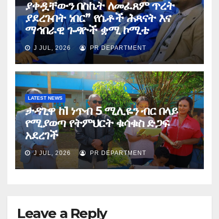
ያቀዷቸውን በስኬት ለመፈጸም ጥረት
ያደረጉበት ነበር” የሴቶች ሕጻናት እና
ማኅበራዊ ጉዳዮች ቋሚ ኮሚቴ
J JUL, 2026
PR DEPARTMENT
LATEST NEWS
ታዳጊዋ ከ1 ነጥብ 5 ሚሊዬን ብር በላይ
የሚያወጣ የትምህርት ቁሳቁስ ድጋፍ
አደረገች
J JUL, 2026
PR DEPARTMENT
Leave a Reply