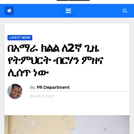
LATEST NEWS
በአማራ ክልል ለ2ኛ ጊዜ
የትምህርት ብርሃን ምዘና
ሊሰጥ ነው
By
PR Department
APR 8, 2022