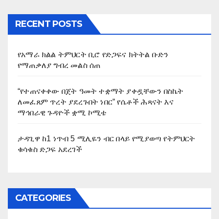
RECENT POSTS
የአማራ ክልል ትምህርት ቢሮ የድጋፍና ክትትል ቡድን
የማጠቃለያ ግብረ መልስ ሰጠ
“የተጠናቀቀው በጀት ዓመት ተቋማት ያቀዷቸውን በስኬት
ለመፈጸም ጥረት ያደረጉበት ነበር” የሴቶች ሕጻናት እና
ማኅበራዊ ጉዳዮች ቋሚ ኮሚቴ
ታዳጊዋ ከ1 ነጥብ 5 ሚሊዬን ብር በላይ የሚያወጣ የትምህርት
ቁሳቁስ ድጋፍ አደረገች
CATEGORIES