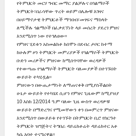
የትምህርት መርሃ ግብር መማር ያልቻሉና በጎልማሶች
ትምህርት፣በራሳቸው ጥረት ወይም በሌሎቹ እገዛና
በሀይማኖታዊ ትምህርቶች ማንበብ፣መፃፍና ማስላት
ለሚችሉ ጎልማሶች በፈቃደኘነት ላይ መሰረት ያደረገ ምዘና
እንደሚሰጥ ነው የተገለፀው፡፡
የምዘና ሂደቱን አስመልክቶ ከሰሞኑ በደብረ ታቦር ከተማ
ከሁሉም ዞን ትምህርት መምሪያዎች የጎልማሶች ትምህርት
ቡድን መሪዎችና ምዘናው ከሚሰጥባቸው ወረዳዎች
የተውጣጡ የጎልማሶች ትምህርት ባለሙያዎች በተገኙበት
ውይይት ተካሂዷል፡፡
ምዘናውን በውጤታማነት ለማጠናቀቅ በሚያስችልበት
ሁኔታ ውይይት የተካሄደ ሲሆን የምዘና ጊዜውም ከሚያዝያ
10 እስከ 12/2014 ዓ.ም ባለው ጊዜ ውስጥ ወረዳዎቹ
ውይይት በማድረግና የሚመቸውን ቀን በመምረጥ ምዘናው
እንደሚሰጥ በውይይቱ የተገኙት በትምህርት ቢሮ የስርዓተ
ትምህርት ዝግጅትና ትግበራ ዳይሬክቶሬት ዳይሬክተር አቶ
ካሴ አባተ ተናግረዋል፡፡