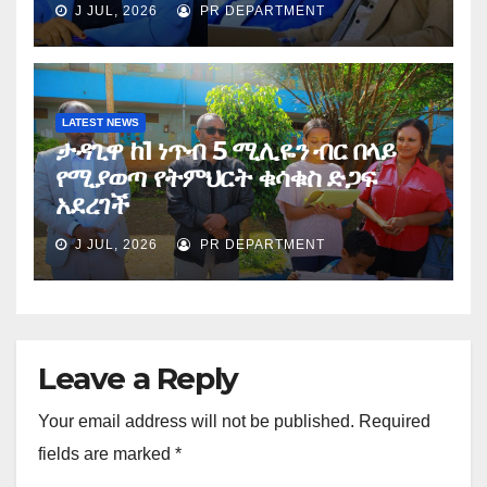
J JUL, 2026
PR DEPARTMENT
LATEST NEWS
ታዳጊዋ ከ1 ነጥብ 5 ሚሊዬን ብር በላይ
የሚያወጣ የትምህርት ቁሳቁስ ድጋፍ
አደረገች
J JUL, 2026
PR DEPARTMENT
Leave a Reply
Your email address will not be published.
Required
fields are marked
*