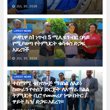
JUL 30, 2026
LATEST NEWS
ታዳጊዋ ከ1 ነጥብ 5 ሚሊዬን ብር በላይ
የሚያወጣ የትምህርት ቁሳቁስ ድጋፍ
አደረገች
JUL 30, 2026
LATEST NEWS
ተስማሚ ቴክኖሎጅ ማዕከል ለአይነ
ስውራን የተሰኘ ድርጅት ለአማራ ክልል
ትምህርት ቢሮ የመመሪያ ነጭ በትር /
ዋይት ኬን/ ድጋፍ አደረገ።