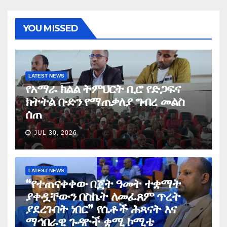
YOU MISSED
LATEST NEWS
የአማራ ክልል ትምህርት ቢሮ የድጋፍና
ክትትል ቡድን የማጠቃለያ ግብረ መልስ
ሰጠ
JUL 30, 2026
LATEST NEWS
“የተጠናቀቀው በጀት ዓመት ተቋማት
ያቀዷቸውን በስኬት ለመፈጸም ጥረት
ያደረጉበት ነበር” የሴቶች ሕጻናት እና
ማኅበራዊ ጉዳዮች ቋሚ ኮሚቴ