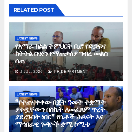
RELATED POST
LATEST NEWS
የአማራ ክልል ትምህርት ቢሮ የድጋፍና
ክትትል ቡድን የማጠቃለያ ግብረ መልስ
ሰጠ
J JUL, 2026
PR DEPARTMENT
LATEST NEWS
“የተጠናቀቀው በጀት ዓመት ተቋማት
ያቀዷቸውን በስኬት ለመፈጸም ጥረት
ያደረጉበት ነበር” የሴቶች ሕጻናት እና
ማኅበራዊ ጉዳዮች ቋሚ ኮሚቴ