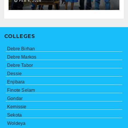
FEB 4, 2026
COLLEGES
Debre Birhan
Debre Markos
Debre Tabor
Dessie
Enjibara
Finote Selam
Gondar
Kemissie
Sekota
Woldeya