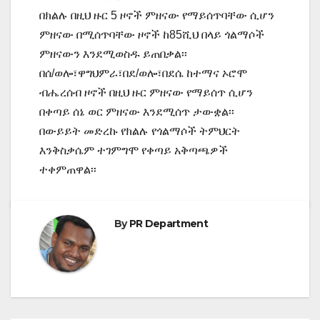
በክልሉ በዚህ ዙር 5 ዞኖች ምዘናው የማይሰጥባቸው ሲሆን
ምዘናው በሚሰጥባቸው ዞኖች ከ85ሺህ በላይ ጎልማሶች
ምዘናውን እንደሚወስዱ ይጠበቃል፡፡
በሰ/ወሎ፣ዋግህምራ፣በደ/ወሎ፣በደሴ ከተማና ኦሮሞ
ብሔረሰብ ዞኖች በዚህ ዙር ምዘናው የማይሰጥ ሲሆን
በቀጣይ ሰኔ ወር ምዘናው እንደሚሰጥ ታውቋል፡፡
በውይይት መድረኩ የክልሉ የጎልማሶች ትምህርት
እንቅስቃሴም ተገምግሞ የቀጣይ አቅጣጫዎች
ተቀምጠዋል፡፡
By
PR Department