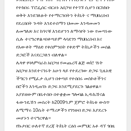
የተከበሩ ፕሮፌሰር ብርሀኑ አበጋዝ የተገኙ ሲሆን በርክክቡ
ወቅት እንደገለፁት የተማርንበትን ት/ቤት ና ማህበረሰብ
የደረሰበት ጉዳት እንደተሰማን ህመሙ እንዳመመን
ለመግለጽ እና ከጎናቹ እንደሆንን ለማሳየት ነው የመጣነው
ሲሉ ተናግረዋል።በቀጣይም ላሳደገን ማህበረሰብ እና
የእውቀት ማዕድ የቀሰምንበት የቀድሞ ት/ቤታችን መሰል
ድጋፎች እናደርጋለን ብለዋል።
ሌላዋ የባላምባራስ አበጋዝ የመጨረሻ ልጅ ወ/ሮ ገነት
አበጋዝ እንደተናገሩት አሁን ላይ የተደረገው ድጋፍ ጊዜአዊ
ችግርን የሚፈታ ሲሆን በቀጣይ የተሰበሩ መስኮቶችንና
በሮችን እንዲጠገኑ ድጋፍ እንደሚያደርጉ ገልፀዋል።
አያይዘውም በቤተሰቡ በተቋቋመ ግሎባል ኢዱኬሽናል
ፋውንዴሽን መሰረት ከ2009ዓ.ም ጀምሮ ት/ቤቱ ውስጥ
ለሚማሩ 10ሴት ተማሪዎችን የገንዘብ ድጋፍ እያደረጉ
መሆኑን ተናግረዋል።
የኩታበር ሁለተኛ ደረጃ ት/ቤት ርዕሰ መምህር አቶ ዳኘ ጎበዜ