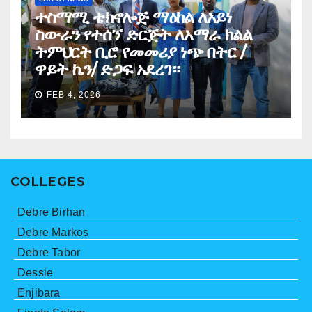
ተስማሚ ቴክኖሎጅ ማዕከል ለአይነ
ስውራን የተሰኘ ድርጅት ለአማራ ክልል
ትምህርት ቢሮ የመመሪያ ነጭ በትር /
ዋይት ኬን/ ድጋፍ አደረገ።
FEB 4, 2026
COLLEGES
Debre Birhan
Debre Markos
Debre Tabor
Dessie
Enjibara