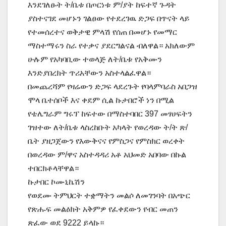
እንደገለፁት ት/ቤቱ በጦርነቱ ም/ያት ከፍተኛ ጉዳት
ያስተናገደ መሆኑን ገልፀው የተደረገዉ ድጋፍ በጥናት ላይ
የተመሰረተና ወቅታዊ ምላሽ የሰጠ በመሆኑ የመማር
ማስተማሩን ስራ የተቃና ያደርግልናል ብለዋል። አክለውም
ሁሉም የአካባቢው ተወላጅ ለት/ቤቱ የአቅሙን
እንድያበረክት ጥሪአቸውን አስተላልፈዋል።
በመጨረሻም የዛሬውን ድጋፍ ላደረጉት የባላምባራስ አበጋዝ
ሞላ ቤተሰቦች እና ቀደም ሲል ኩታበሮች ነን በሚል
የቴሌግራም ግሩፕ ከፍተው በማስተባበር 397 መፃሀፍትን
ገዝተው ለት/ቤቱ ላስረከቡት አካላት የወረዳው ት/ት ጽ/
ቤት ያዘጋጀውን የእውቅናና የምስጋና የምስክር ወረቀት
በወረዳው ም/ዋና አስተዳዳሪ አቶ አህመድ አበባው በኩል
ተበርክቶላቸዋል።
ኩታበር ኮሙኒኬሽን
የወደሙ ትምህርት ተቋማትን መልሶ ለመገንባት በአጭር
የጽሑፍ መልዕክት አቅምዎ የፈቀደውን የብር መጠን
ጽፈው ወደ 9222 ይላኩ።