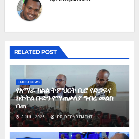
RELATED POST
LATEST NEWS
የአማራ ክልል ትምህርት ቢሮ የድጋፍና
ክትትል ቡድን የማጠቃለያ ግብረ መልስ
ሰጠ
J JUL, 2026
PR DEPARTMENT