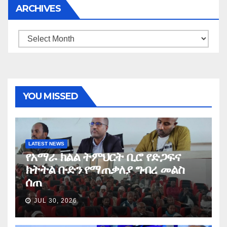
ARCHIVES
Archives
YOU MISSED
LATEST NEWS
የአማራ ክልል ትምህርት ቢሮ የድጋፍና
ክትትል ቡድን የማጠቃለያ ግብረ መልስ
ሰጠ
JUL 30, 2026