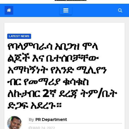
LATEST NEWS
የባላምባራሳ አበጋዝ ሞላ
ልጆች እና ቤተሰቦቻቸው
አማካኝነት የአንድ ሚሊየን
ብር የመማሪያ ቁሳቁስ
ለኩታበር 2ኛ ደረጃ ትም/ቤት
ድጋፍ አደረጉ።
By
PR Department
MAR 24, 2022