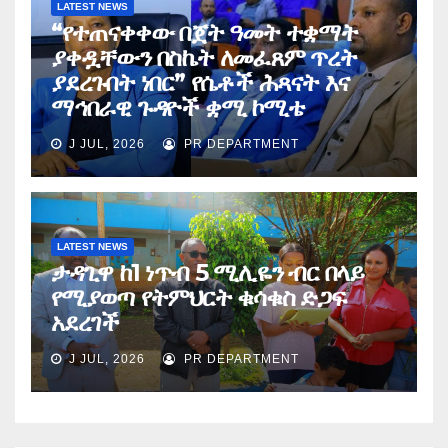
LATEST NEWS
“የተጠናቀቀው በጀት ዓመት ተቋማት
ያቀዷቸውን በስኬት ለመፈጸም ጥረት
ያደረጉበት ነበር” የሴቶች ሕጻናት እና
ማኅበራዊ ጉዳዮች ቋሚ ኮሚቴ
J JUL, 2026
PR DEPARTMENT
LATEST NEWS
ታዳጊዋ ከ1 ነጥብ 5 ሚሊዬን ብር በላይ
የሚያወጣ የትምህርት ቁሳቁስ ድጋፍ
አደረገች
J JUL, 2026
PR DEPARTMENT