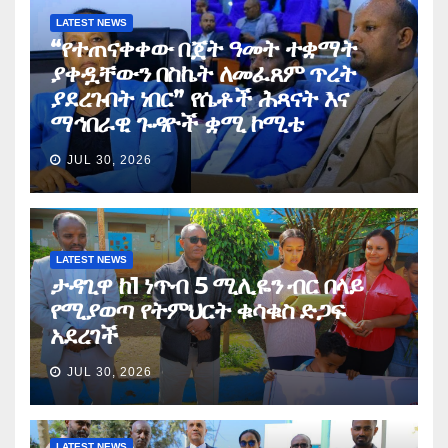
LATEST NEWS
“የተጠናቀቀው በጀት ዓመት ተቋማት
ያቀዷቸውን በስኬት ለመፈጸም ጥረት
ያደረጉበት ነበር” የሴቶች ሕጻናት እና
ማኅበራዊ ጉዳዮች ቋሚ ኮሚቴ
JUL 30, 2026
LATEST NEWS
ታዳጊዋ ከ1 ነጥብ 5 ሚሊዬን ብር በላይ
የሚያወጣ የትምህርት ቁሳቁስ ድጋፍ
አደረገች
JUL 30, 2026
LATEST NEWS