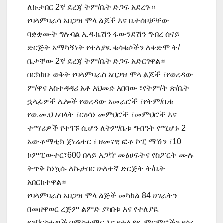
ለኩታበር 2ኛ ደረጃ ትም/ቤት ድጋፍ አደረጉ።
የባላምባራሳ አበጋዝ ሞላ ልጆች እና ቤተሰቦቻቸው
ባቋቋሙት ግሎባል ኢዱኬሽን ፋውንደሽን ግብረ ሰናይ
ድርጅት አማካኝነት የተለያዪ ቁሳቁሶችን ለቀድሞ ት/
ቤታቸው 2ኛ ደረጃ ትም/ቤት ድጋፍ አድርገዋል።
በርክክቡ ወቅት የባላምባራስ አበጋዝ ሞላ ልጆች ፣የወረዳው
ም/ዋና አስተዳዳሪ አቶ አህመድ አበባው ፣የትም/ት ጽ/ቤት
ኋላፊዎች ሌሎች የወረዳው አመራሮች ፣የትም/ቤቱ
የወ.መ.ህ አባላት ፣ርዕሳነ መምህሮች ፣መምህሮች እና
ተማሪዎች የተገኙ ሲሆን ለትም/ቤቱ ግብዓት የሚሆኑ 2
አውቶማቲክ ጀነሬተር ፣ ዘመናዊ ፎቶ ኮፒ ማሽን ፣10
ኮምፒውተር፣600 በላይ አጋዥ መፅሀፍትና የስፖርት ሙሉ
ትጥቅ ከነኳሱ ለኩታበር ሁለተኛ ድርጅት ት/ቤት
አበርክተዋል።
የባላምባራስ አበጋዝ ሞላ ልጅች መካከል 84 ሀገራትን
በመዘዋወር ረጅም ልምድ ያካበቱ እና የተለያዪ
ዩንቨርስቲዎች በማስተማር እና የተለያዪ ምርምሮችን የሰሩ