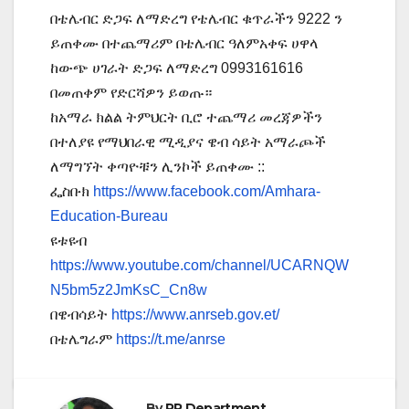
በቴሌብር ድጋፍ ለማድረግ የቴሌብር ቁጥራችን 9222 ን
ይጠቀሙ በተጨማሪም በቴሌብር ዓለምአቀፍ ሀዋላ
ከውጭ ሀገራት ድጋፍ ለማድረግ 0993161616
በመጠቀም የድርሻዎን ይወጡ።
ከአማራ ክልል ትምህርት ቢሮ ተጨማሪ መረጃዎችን
በተለያዩ የማህበራዊ ሚዲያና ዌብ ሳይት አማራጮች
ለማግኘት ቀጣዮቹን ሊንኮች ይጠቀሙ ::
ፌስቡክ
https://www.facebook.com/Amhara-
Education-Bureau
ዩቱዩብ
https://www.youtube.com/channel/UCARNQW
N5bm5z2JmKsC_Cn8w
በዌብሳይት
https://www.anrseb.gov.et/
በቴሌግራም
https://t.me/anrse
By
PR Department