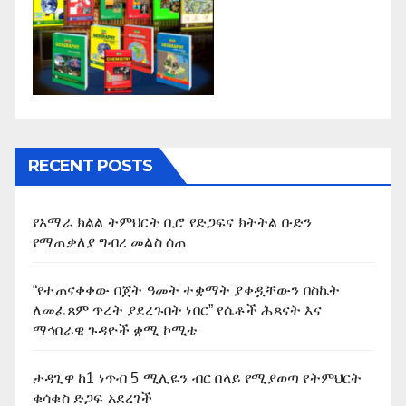
RECENT POSTS
የአማራ ክልል ትምህርት ቢሮ የድጋፍና ክትትል ቡድን
የማጠቃለያ ግብረ መልስ ሰጠ
“የተጠናቀቀው በጀት ዓመት ተቋማት ያቀዷቸውን በስኬት
ለመፈጸም ጥረት ያደረጉበት ነበር” የሴቶች ሕጻናት እና
ማኅበራዊ ጉዳዮች ቋሚ ኮሚቴ
ታዳጊዋ ከ1 ነጥብ 5 ሚሊዬን ብር በላይ የሚያወጣ የትምህርት
ቁሳቁስ ድጋፍ አደረገች