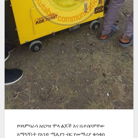
የባላምባራሳ አበጋዝ ሞላ ልጆች እና ቤተሰቦቻቸው
አማካኝነት የአንድ ሚሊየን ብር የመማሪያ ቁሳቁስ