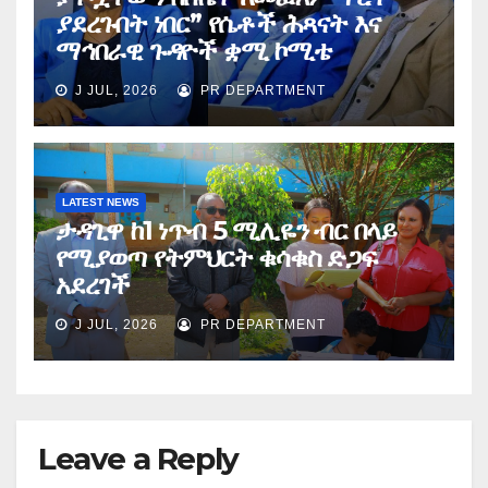
ያደረጉበት ነበር” የሴቶች ሕጻናት እና
ማኅበራዊ ጉዳዮች ቋሚ ኮሚቴ
J JUL, 2026
PR DEPARTMENT
LATEST NEWS
ታዳጊዋ ከ1 ነጥብ 5 ሚሊዬን ብር በላይ
የሚያወጣ የትምህርት ቁሳቁስ ድጋፍ
አደረገች
J JUL, 2026
PR DEPARTMENT
Leave a Reply