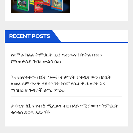
RECENT POSTS
የአማራ ክልል ትምህርት ቢሮ የድጋፍና ክትትል ቡድን
የማጠቃለያ ግብረ መልስ ሰጠ
“የተጠናቀቀው በጀት ዓመት ተቋማት ያቀዷቸውን በስኬት
ለመፈጸም ጥረት ያደረጉበት ነበር” የሴቶች ሕጻናት እና
ማኅበራዊ ጉዳዮች ቋሚ ኮሚቴ
ታዳጊዋ ከ1 ነጥብ 5 ሚሊዬን ብር በላይ የሚያወጣ የትምህርት
ቁሳቁስ ድጋፍ አደረገች