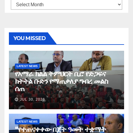
Archives
YOU MISSED
LATEST NEWS
የአማራ ክልል ትምህርት ቢሮ የድጋፍና
ክትትል ቡድን የማጠቃለያ ግብረ መልስ
ሰጠ
JUL 30, 2026
LATEST NEWS
“የተጠናቀቀው በጀት ዓመት ተቋማት