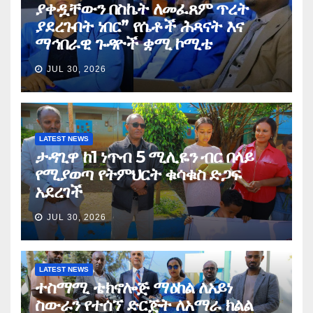
ያቀዷቸውን በስኬት ለመፈጸም ጥረት
ያደረጉበት ነበር” የሴቶች ሕጻናት እና
ማኅበራዊ ጉዳዮች ቋሚ ኮሚቴ
JUL 30, 2026
LATEST NEWS
ታዳጊዋ ከ1 ነጥብ 5 ሚሊዬን ብር በላይ
የሚያወጣ የትምህርት ቁሳቁስ ድጋፍ
አደረገች
JUL 30, 2026
LATEST NEWS
ተስማሚ ቴክኖሎጅ ማዕከል ለአይነ
ስውራን የተሰኘ ድርጅት ለአማራ ክልል