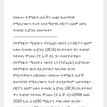
የወደሙ ትምህርት ቤቶችን መልሶ ለመገንባት
የሚደረገውን ጥረት እንደሚደግፍ የጃፓን አለም አቀፍ
ትብብር ኤጀንሲ አስታወቀ።
———————————–
የትምህርት ሚኒስትሩ ፕሮፌሰር ብርሃኑ ነጋ ከጃፓን አለም
አቀፍ ትብብር ኤጀንሲ (JICA) የኢትዮጵያ ዋና ተወካይ
ካትሱኪ ሞሪሀራ (ፒ ኤች ዲ) ጋር ተወያይተዋል።
የትምህርት ሚኒስትሩ ብርሃኑ ነጋ (ፕሮፌሰር) ኤጀንሲው
በትምህርት ዘርፍ ለኢትዮጵያ ላደረገው ድጋፍ
ምስጋናቸውን አቅርበው፣ የወደሙ ትምህርት ቤቶች
ለመገንባት የሚደረገውን ጥረት እንዲደግፍም ጠይቀዋል።
የጃፓን አለም አቀፍ ትብብር ኤጀንሲ (JICA) የኢትዮጵያ
ዋና ተወካይ ካትሱኪ ሞሪሀራ (ፒ ኤች ዲ) ከ2006 እስከ
2020 እ.ኤ.አ ከ290 ሚሊዮን ዶላር በላይ እርዳታ