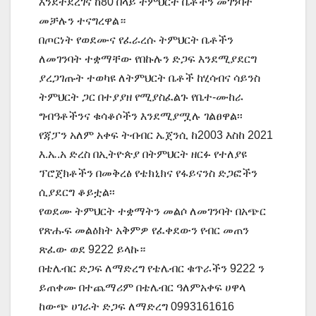
እንደተደረገና ከ80 በላይ ትምህርት ቤቶችን መገንባት
መቻሉን ተናግረዋል።
በጦርነት የወደሙና የፈራረሱ ትምህርት ቤቶችን
ለመገንባት ተቋማቸው የበኩሉን ድጋፍ እንደሚያደርግ
ያረጋገጡት ተወካዩ ለትምህርት ቤቶች ከሂሳብና ሳይንስ
ትምህርት ጋር በተያያዘ የሚያስፈልጉ የቤተ-ሙከራ
ግብዓቶችንና ቁሳቆሶችን እንደሚያሟሉ ገልፀዋል፡፡
የጃፓን አለም አቀፍ ትብብር ኤጀንሲ ከ2003 እስከ 2021
እ.ኤ.አ ድረስ በኢትዮጵያ በትምህርት ዘርፉ የተለያዩ
ፕሮጀክቶችን በመቅረፅ የቴክኒክና የፋይናንስ ድጋፎችን
ሲያደርግ ቆይቷል፡፡
የወደሙ ትምህርት ተቋማትን መልሶ ለመገንባት በአጭር
የጽሑፍ መልዕክት አቅምዎ የፈቀደውን የብር መጠን
ጽፈው ወደ 9222 ይላኩ።
በቴሌብር ድጋፍ ለማድረግ የቴሌብር ቁጥራችን 9222 ን
ይጠቀሙ በተጨማሪም በቴሌብር ዓለምአቀፍ ሀዋላ
ከውጭ ሀገራት ድጋፍ ለማድረግ 0993161616