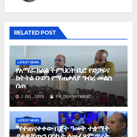
RELATED POST
LATEST NEWS
የአማራ ክልል ትምህርት ቢሮ የድጋፍና
ክትትል ቡድን የማጠቃለያ ግብረ መልስ
ሰጠ
J JUL, 2026
PR DEPARTMENT
LATEST NEWS
“የተጠናቀቀው በጀት ዓመት ተቋማት
ያቀዷቸውን በስኬት ለመፈጸም ጥረት