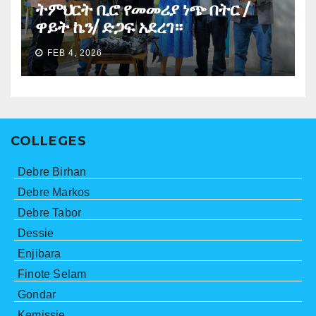
ትምህርት ቢሮ የመመሪያ ነጭ በትር /
ዋይት ኬን/ ድጋፍ አደረገ።
FEB 4, 2026
COLLEGES
Debre Birhan
Debre Markos
Debre Tabor
Dessie
Enjibara
Finote Selam
Gondar
Kemissie