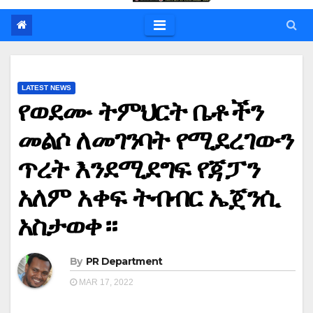
LATEST NEWS
የወደሙ ትምህርት ቤቶችን
መልሶ ለመገንባት የሚደረገውን
ጥረት እንደሚደግፍ የጃፓን
አለም አቀፍ ትብብር ኤጀንሲ
አስታወቀ።
By
PR Department
MAR 17, 2022