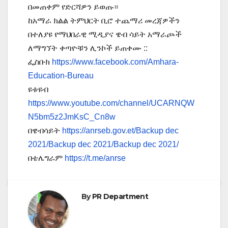
በመጠቀም የድርሻዎን ይወጡ።
ከአማራ ክልል ትምህርት ቢሮ ተጨማሪ መረጃዎችን
በተለያዩ የማህበራዊ ሚዲያና ዌብ ሳይት አማራጮች
ለማግኘት ቀጣዮቹን ሊንኮች ይጠቀሙ ::
ፌስቡክ
https://www.facebook.com/Amhara-
Education-Bureau
ዩቱዩብ
https://www.youtube.com/channel/UCARNQW
N5bm5z2JmKsC_Cn8w
በዌብሳይት
https://anrseb.gov.et/Backup dec
2021/Backup dec 2021/Backup dec 2021/
በቴሌግራም
https://t.me/anrse
By
PR Department