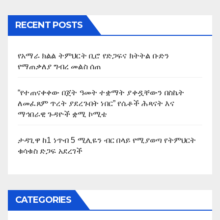
RECENT POSTS
የአማራ ክልል ትምህርት ቢሮ የድጋፍና ክትትል ቡድን
የማጠቃለያ ግብረ መልስ ሰጠ
“የተጠናቀቀው በጀት ዓመት ተቋማት ያቀዷቸውን በስኬት
ለመፈጸም ጥረት ያደረጉበት ነበር” የሴቶች ሕጻናት እና
ማኅበራዊ ጉዳዮች ቋሚ ኮሚቴ
ታዳጊዋ ከ1 ነጥብ 5 ሚሊዬን ብር በላይ የሚያወጣ የትምህርት
ቁሳቁስ ድጋፍ አደረገች
CATEGORIES