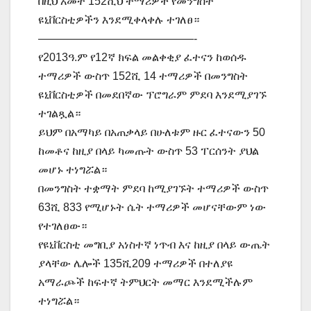
በዚህ አመት 152ሺህ ተማሪዎች የመንግስት
ዩኒቨርስቲዎችን እንደሚቀላቀሉ ተገለፀ።
——————————————-
የ2013ዓ.ም የ12ኛ ክፍል መልቀቂያ ፈተናን ከወሰዱ
ተማሪዎች ውስጥ 152ሺ 14 ተማሪዎች በመንግስት
ዩኒቨርስቲዎች በመደበኛው ፕሮግራም ምደባ እንደሚያገኙ
ተገልጿል።
ይህም በአማካይ በአጠቃላይ በሁለቱም ዙር ፈተናውን 50
ከመቶና ከዚያ በላይ ካመጡት ውስጥ 53 ፐርሰንት ያህል
መሆኑ ተነግሯል።
በመንግስት ተቋማት ምደባ ከሚያገኙት ተማሪዎች ውስጥ
63ሺ 833 የሚሆኑት ሴት ተማሪዎች መሆናቸውም ነው
የተገለፀው።
የዩኒቨርስቲ መግቢያ አነስተኛ ነጥብ እና ከዚያ በላይ ውጤት
ያላቸው ሌሎች 135ሺ209 ተማሪዎች በተለያዩ
አማራጮች ከፍተኛ ትምህርት መማር እንደሚችሉም
ተነግሯል።