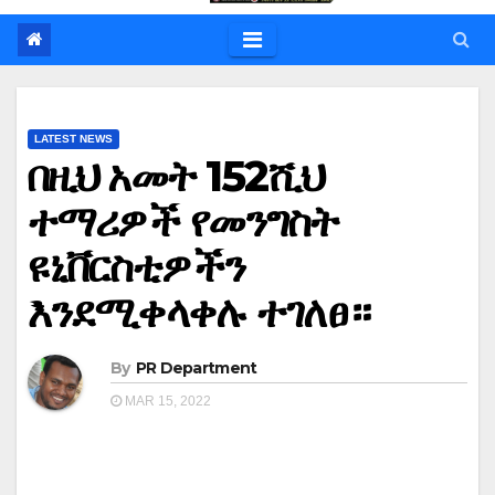
LATEST NEWS
በዚህ አመት 152ሺህ
ተማሪዎች የመንግስት
ዩኒቨርስቲዎችን
እንደሚቀላቀሉ ተገለፀ።
By
PR Department
MAR 15, 2022