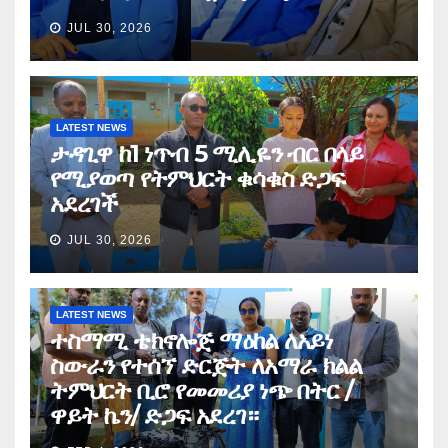
JUL 30, 2026
LATEST NEWS
ታዳጊዋ ከ1 ነጥብ 5 ሚሊዬን ብር በላይ
የሚያወጣ የትምህርት ቁሳቁስ ድጋፍ
አደረገች
JUL 30, 2026
LATEST NEWS
ተስማሚ ቴክኖሎጅ ማዕከል ለአይነ
ስውራን የተሰኘ ድርጅት ለአማራ ክልል
ትምህርት ቢሮ የመመሪያ ነጭ በትር /
ዋይት ኬን/ ድጋፍ አደረገ።