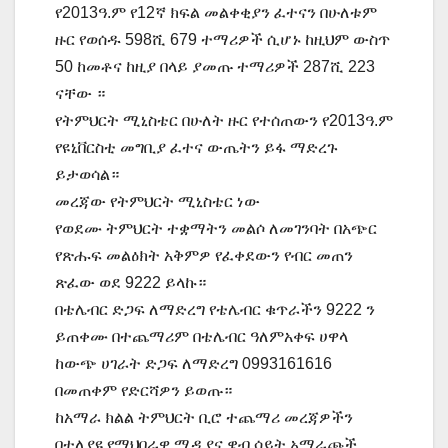
የ2013ዓ.ም የ12ኛ ክፍል መልቀቂያን ፈተናን በሁለቱም
ዙር የወሰዱ 598ሺ 679 ተማሪዎች ሲሆኑ ከዚህም ውስጥ
50 ከመቶና ከዚያ በላይ ያመጡ ተማሪዎች 287ሺ 223
ናቸው ።
የትምህርት ሚኒስቴር በሁለት ዙር የተሰጠውን የ2013ዓ.ም
የዩኒቨርስቲ መግቢያ ፈተና ውጤትን ይፋ ማድረጉ
ይታወሳል።
መረጃው የትምህርት ሚኒስቴር ነው
የወደሙ ትምህርት ተቋማትን መልሶ ለመገንባት በአጭር
የጽሑፍ መልዕክት አቅምዎ የፈቀደውን የብር መጠን
ጽፈው ወደ 9222 ይላኩ።
በቴሌብር ድጋፍ ለማድረግ የቴሌብር ቁጥራችን 9222 ን
ይጠቀሙ በተጨማሪም በቴሌብር ዓለምአቀፍ ሀዋላ
ከውጭ ሀገራት ድጋፍ ለማድረግ 0993161616
በመጠቀም የድርሻዎን ይወጡ።
ከአማራ ክልል ትምህርት ቢሮ ተጨማሪ መረጃዎችን
በተለያዩ የማህበራዊ ሚዲያና ዌብ ሳይት አማራጮች