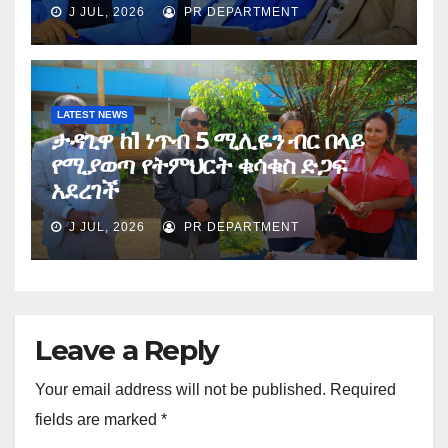
J JUL, 2026
PR DEPARTMENT
LATEST NEWS
ታዳጊዋ ከ1 ነጥብ 5 ሚሊዬን ብር በላይ
የሚያወጣ የትምህርት ቁሳቁስ ድጋፍ
አደረገች
J JUL, 2026
PR DEPARTMENT
Leave a Reply
Your email address will not be published.
Required
fields are marked
*