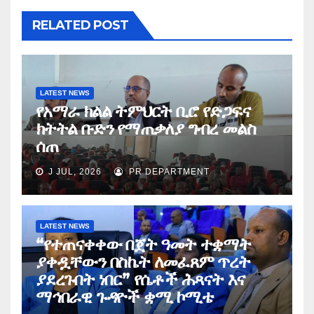
RELATED POST
LATEST NEWS
የአማራ ክልል ትምህርት ቢሮ የድጋፍና
ክትትል ቡድን የማጠቃለያ ግብረ መልስ
ሰጠ
J JUL, 2026
PR DEPARTMENT
LATEST NEWS
“የተጠናቀቀው በጀት ዓመት ተቋማት
ያቀዷቸውን በስኬት ለመፈጸም ጥረት
ያደረጉበት ነበር” የሴቶች ሕጻናት እና
ማኅበራዊ ጉዳዮች ቋሚ ኮሚቴ