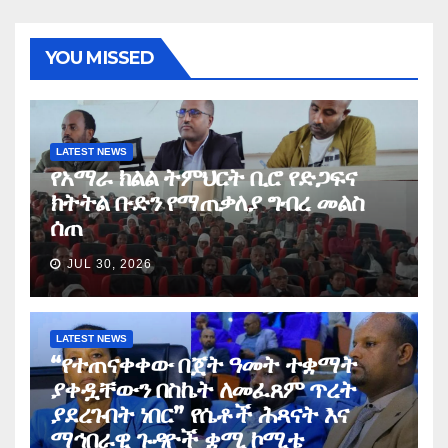
YOU MISSED
LATEST NEWS
የአማራ ክልል ትምህርት ቢሮ የድጋፍና
ክትትል ቡድን የማጠቃለያ ግብረ መልስ
ሰጠ
JUL 30, 2026
LATEST NEWS
“የተጠናቀቀው በጀት ዓመት ተቋማት
ያቀዷቸውን በስኬት ለመፈጸም ጥረት
ያደረጉበት ነበር” የሴቶች ሕጻናት እና
ማኅበራዊ ጉዳዮች ቋሚ ኮሚቴ