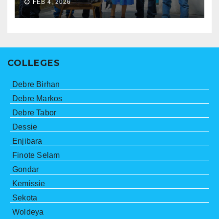
FEB 4, 2026
COLLEGES
Debre Birhan
Debre Markos
Debre Tabor
Dessie
Enjibara
Finote Selam
Gondar
Kemissie
Sekota
Woldeya