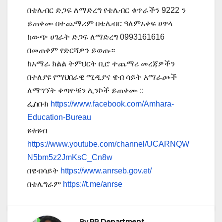
በቴሌብር ድጋፍ ለማድረግ የቴሌብር ቁጥራችን 9222 ን
ይጠቀሙ በተጨማሪም በቴሌብር ዓለምአቀፍ ሀዋላ
ከውጭ ሀገራት ድጋፍ ለማድረግ 0993161616
በመጠቀም የድርሻዎን ይወጡ።
ከአማራ ክልል ትምህርት ቢሮ ተጨማሪ መረጃዎችን
በተለያዩ የማህበራዊ ሚዲያና ዌብ ሳይት አማራጮች
ለማግኘት ቀጣዮቹን ሊንኮች ይጠቀሙ ::
ፌስቡክ
https://www.facebook.com/Amhara-
Education-Bureau
ዩቱዩብ
https://www.youtube.com/channel/UCARNQW
N5bm5z2JmKsC_Cn8w
በዌብሳይት
https://www.anrseb.gov.et/
በቴሌግራም
https://t.me/anrse
By
PR Department