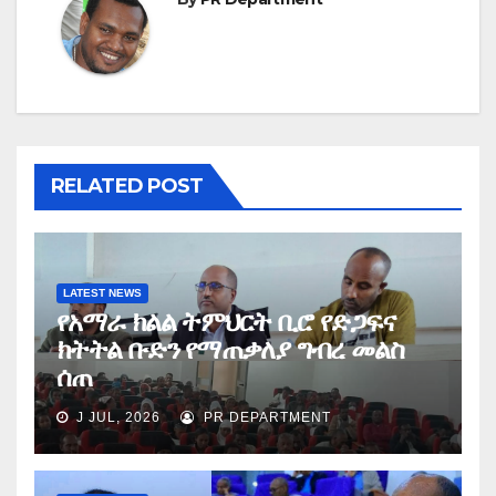
RELATED POST
LATEST NEWS
የአማራ ክልል ትምህርት ቢሮ የድጋፍና
ክትትል ቡድን የማጠቃለያ ግብረ መልስ
ሰጠ
J JUL, 2026
PR DEPARTMENT