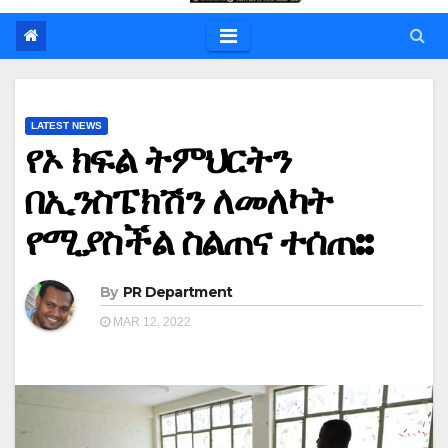
LATEST NEWS
የኦ ክፍል ትምህርትን
በኢንስፔክሽን ለመለካት
የሚያስችል ስልጠና ተሰጠ::
By
PR Department
MAR 12, 2022