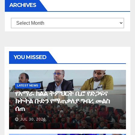
ARCHIVES
Archives
YOU MISSED
LATEST NEWS
የአማራ ክልል ትምህርት ቢሮ የድጋፍና
ክትትል ቡድን የማጠቃለያ ግብረ መልስ
ሰጠ
JUL 30, 2026