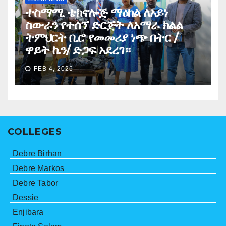
ተስማሚ ቴክኖሎጅ ማዕከል ለአይነ
ስውራን የተሰኘ ድርጅት ለአማራ ክልል
ትምህርት ቢሮ የመመሪያ ነጭ በትር /
ዋይት ኬን/ ድጋፍ አደረገ።
FEB 4, 2026
COLLEGES
Debre Birhan
Debre Markos
Debre Tabor
Dessie
Enjibara