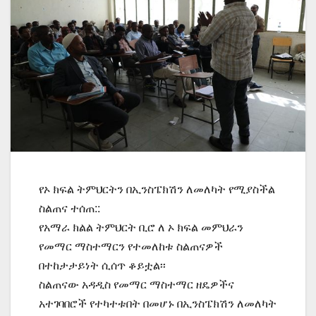
የኦ ክፍል ትምህርትን በኢንስፔክሽን ለመለካት የሚያስችል
ስልጠና ተሰጠ::
የአማራ ክልል ትምህርት ቢሮ ለ ኦ ክፍል መምህራን
የመማር ማስተማርን የተመለከቱ ስልጠናዎች
በተከታታይነት ሲሰጥ ቆይቷል፡፡
ስልጠናው አዳዲስ የመማር ማስተማር ዘዴዎችና
አተገባበሮች የተካተቱበት በመሆኑ በኢንስፔክሽን ለመለካት