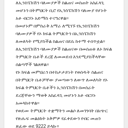
ለኢንስፔክሽን ባለሙያዎች ስልጠና መስጠት አስፈላጊ
መሆኑን በትምህርት ቢሮ የኢንስፔክሽን ባለሙያ የሆኑት
አቶ ብርሃኑ አድማስ ተናግረዋል፡፡
በመሆኑም በምስራቅ አማራ ለሚገኙ የኢንስፔክሽን
ባለሙያዎች የኦ ክፍል ትምህርትን በኢንስፔክሽን
ለመለካት የሚያስችል ስልጠና በደሴ ከተማ ተሰጥቷል፡፡
ለኢንስፔክሽን ባለሙያዎች ስልጠናው በመሰጠቱ ለኦ ክፍል
ትምህርት ቤቶች ደረጃ ለመመደብ እንደሚያስችላቸው
ሰልጣኞች ገልጸዋል፡፡
የኦ ክፍል መምህራን በተከታታይነት የወሰዱት ስልጠና
በትምህርት ቤቶቻቸው ያመጣውን ለውጥ ለመለካት የኦ
ክፍል ትምህርት ቤቶችን ኢንስፔክሽን በመስራት
ደረጃቸውን ማወቅ አስፈላጊ መሆኑን አቶ ብርሃኑ
አመላክተዋል፡፡
የወደሙ ትምህርት ተቋማትን መልሶ ለመገንባት በአጭር
የጽሑፍ መልዕክት አቅምዎ የፈቀደውን የብር መጠን
ጽፈው ወደ 9222 ይላኩ።