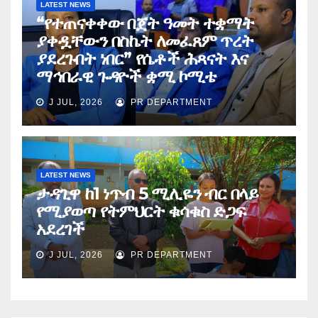
LATEST NEWS
“የተጠናቀቀው በጀት ዓመት ተቋማት
ያቀዷቸውን በስኬት ለመፈጸም ጥረት
ያደረጉበት ነበር” የሴቶች ሕጻናት እና
ማኅበራዊ ጉዳዮች ቋሚ ኮሚቴ
J JUL, 2026
PR DEPARTMENT
LATEST NEWS
ታዳጊዋ ከ1 ነጥብ 5 ሚሊዬን ብር በላይ
የሚያወጣ የትምህርት ቁሳቁስ ድጋፍ
አደረገች
J JUL, 2026
PR DEPARTMENT