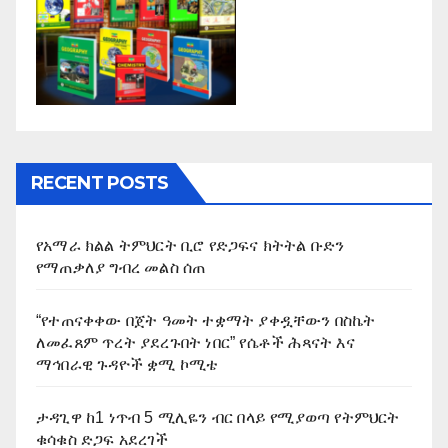
RECENT POSTS
የአማራ ክልል ትምህርት ቢሮ የድጋፍና ክትትል ቡድን
የማጠቃለያ ግብረ መልስ ሰጠ
“የተጠናቀቀው በጀት ዓመት ተቋማት ያቀዷቸውን በስኬት
ለመፈጸም ጥረት ያደረጉበት ነበር” የሴቶች ሕጻናት እና
ማኅበራዊ ጉዳዮች ቋሚ ኮሚቴ
ታዳጊዋ ከ1 ነጥብ 5 ሚሊዬን ብር በላይ የሚያወጣ የትምህርት
ቁሳቁስ ድጋፍ አደረገች