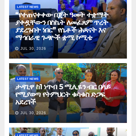
LATEST NEWS
“የተጠናቀቀው በጀት ዓመት ተቋማት
ያቀዷቸውን በስኬት ለመፈጸም ጥረት
ያደረጉበት ነበር” የሴቶች ሕጻናት እና
ማኅበራዊ ጉዳዮች ቋሚ ኮሚቴ
JUL 30, 2026
LATEST NEWS
ታዳጊዋ ከ1 ነጥብ 5 ሚሊዬን ብር በላይ
የሚያወጣ የትምህርት ቁሳቁስ ድጋፍ
አደረገች
JUL 30, 2026
LATEST NEWS