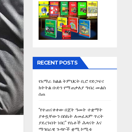
RECENT POSTS
የአማራ ክልል ትምህርት ቢሮ የድጋፍና
ክትትል ቡድን የማጠቃለያ ግብረ መልስ
ሰጠ
“የተጠናቀቀው በጀት ዓመት ተቋማት
ያቀዷቸውን በስኬት ለመፈጸም ጥረት
ያደረጉበት ነበር” የሴቶች ሕጻናት እና
ማኅበራዊ ጉዳዮች ቋሚ ኮሚቴ