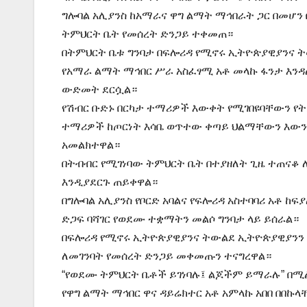
ግሎባል አሊያንስ ከአማራና ዋግ ልማት ማኅበራት ጋር በመሆን
ትምህርት ቤት የመሰረት ድንጋይ ተቀመጠ።
በትምህርት ቤቱ ግንባታ በፍሎሪዳ የሚኖሩ ኢትዮጵያዊያንና
የአማራ ልማት ማኅበር ሥራ አስፈፃሚ አቶ መላኩ ፋንታ እንዳሉ
ውድመት ደርሷል።
የሽብር ቡድኑ በርካታ ተማሪዎች እውቀት የሚገበዩባቸውን 
ተማሪዎች ከጦርነት እሳቤ ወጥተው ቀጣይ ህልማቸውን እውን 
አመልክተዋል።
በትብብር የሚገነባው ትምህርት ቤት በተያዘለት ጊዜ ተጠናቆ 
እንዲያደርጉ ጠይቀዋል።
በግሎባል አሊያንስ የቦርድ አባልና የፍሎሪዳ አስተባባሪ አቶ ከ
ድጋፍ ባሻገር የወደሙ ተቋማትን መልሶ ግንባታ ላይ ይሰራል።
በፍሎሪዳ የሚኖሩ ኢትዮጵያዊያንና ትውልደ ኢትዮጵያዊያንን 
ለመገንባት የመሰረት ድንጋይ መቀመጡን ተናግረዋል።
“የወደሙ ትምህርት ቤቶች ይገነባሉ፤ ልጆችም ይማራሉ” በሚ
የዋግ ልማት ማኅበር ዋና ዳይሬክተር አቶ አምላኩ አበበ በበኩ