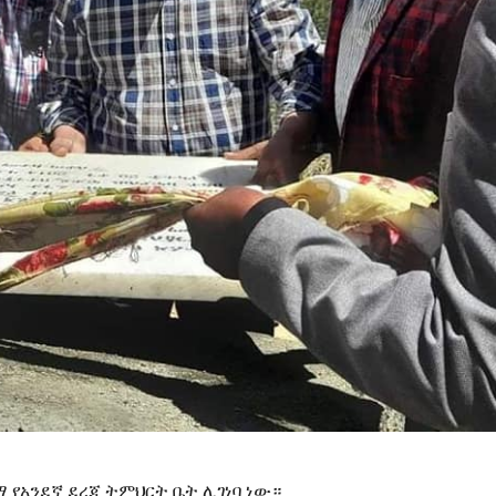
 የአንደኛ ደረጃ ትምህርት ቤት ሊገነባ ነው።