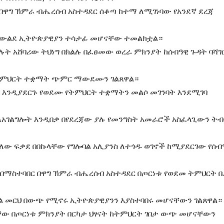
 በዋግ ኽምራ ብሔረሰብ አስተዳደር ሰቆጣ ከተማ ለሚገነባው የአንደኛ ደረጃ
 ትውልደ ኢትዮጵያዊያን ተሳታፊ መሆናቸው ተመልክቷል።
ት አሸባሪው ትህነግ በክልሉ በፈፀመው ወረራ ምክንያት ከሰብዓዊ ጉዳት ባሻገ
የትምህርት ተቋማት ጭምር ማውደሙን ገልጸዋል።
እንዲያደርጉ የወደሙ የትምህርት ተቋማትን መልሶ መገንባት እንደሚገባ
ለአገልግሎት እንዲበቃ በየደረጃው ያሉ የመንግስት አመራሮች አስፈላጊውን ት
ፍያለው ፍቃደ በበኩላቸው የግሎባል አሊያንስ ለተጎዱ ወገኖች ከሚያደርገው የሰብ
በማስተባበር በዋግ ኽምራ ብሔረሰብ አስተዳደር በጦርነቱ የወደመ ትምህርት 
ል መርህ በውጭ የሚኖሩ ኢትዮጵያዊያንን እያስተባበሩ መሆናቸውን ገልጸዋል።
ላቸው በጦርነቱ ምክንያት በርካታ ህፃናት ከትምህርት ገበታ ውጭ መሆናቸውን