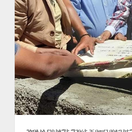
ግሎባል አሊያንስ ከልማት ማኅበራት ጋር በመሆን በሰቆጣ ከተማ