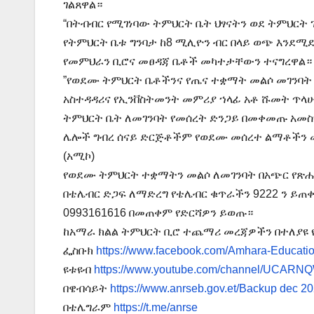
ገልጸዋል።
“በትብብር የሚገነባው ትምህርት ቤት ህፃናትን ወደ ትምህርት
የትምህርት ቤቱ ግንባታ ከ8 ሚሊዮን ብር በላይ ወጭ እንደሚ
የመምህራን ቢሮና መፀዳጃ ቤቶች መካተታቸውን ተናግረዋል።
”የወደሙ ትምህርት ቤቶችንና የጤና ተቋማት መልሶ መገንባት 
አስተዳዳሪና የኢንቨስትመንት መምሪያ ኀላፊ አቶ ሹመት ጥላ
ትምህርት ቤት ለመገንባት የመሰረት ድንጋይ በመቀመጡ አመስ
ሌሎች ግብረ ሰናይ ድርጅቶችም የወደሙ መሰረተ ልማቶችን 
(አሚኮ)
የወደሙ ትምህርት ተቋማትን መልሶ ለመገንባት በአጭር የጽሑ
በቴሌብር ድጋፍ ለማድረግ የቴሌብር ቁጥራችን 9222 ን ይ
0993161616 በመጠቀም የድርሻዎን ይወጡ።
ከአማራ ክልል ትምህርት ቢሮ ተጨማሪ መረጃዎችን በተለያዩ 
ፌስቡክ
https://www.facebook.com/Amhara-Educati
ዩቱዩብ
https://www.youtube.com/channel/UCA
በዌብሳይት
https://www.anrseb.gov.et/Backup dec 20
በቴሌግራም
https://t.me/anrse