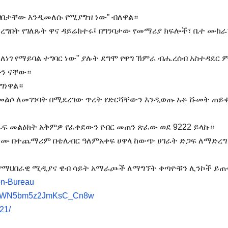
 ገበታቸው እንዲመለሱ የሚያግዝ ነው” ብለዋል።
ደረግበት የገለጹት ዋና ዳይሬክተሩ፤ በግንባታው የመማሪያ ክፍሎች፣ ቤተ ሙከራ
ለነገ የማይባል ተግባር ነው” ያሉት ደግሞ የዋግ ኽምራ ብሔረሰብ አስተዳደር 
ሁን ናቸው።
ግነዋል።
መልሶ ለመገንባት በሚደረገው ጥረት የድርሻቸውን እንዲወጡ አቶ ሹመት ጠይ
ፍ መልዕክት አቅምዎ የፈቀደውን የብር መጠን ጽፈው ወደ 9222 ይላኩ።
ጠቀሙ በተጨማሪም በቴሌብር ዓለምአቀፍ ሀዋላ ከውጭ ሀገራት ድጋፍ ለማድረግ
የማህበራዊ ሚዲያና ዌብ ሳይት አማራጮች ለማግኘት ቀጣዮቹን ሊንኮች ይጠቀ
on-Bureau
RNQWN5bm5z2JmKsC_Cn8w
21/