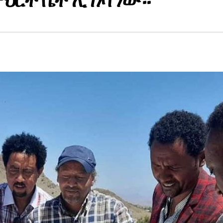
ህርት ቤት ሊገነባ ነው።