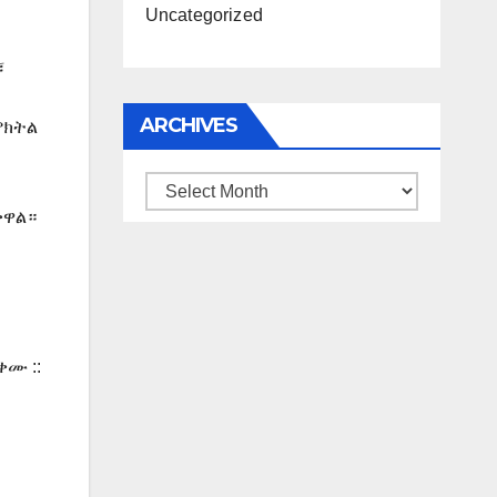
Uncategorized
፣
ARCHIVES
ምክትል
Archives
ቀዋል።
ሙ ::