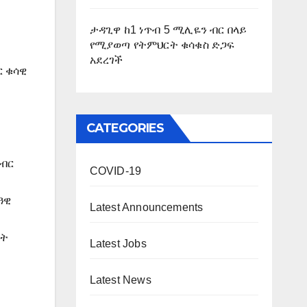
ታዳጊዋ ከ1 ነጥብ 5 ሚሊዬን ብር በላይ
የሚያወጣ የትምህርት ቁሳቁስ ድጋፍ
አደረገች
ር ቁሳዊ
CATEGORIES
ብብር
COVID-19
ዓዊ
Latest Announcements
ቤት
Latest Jobs
Latest News