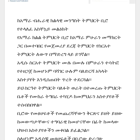
ከአማራ ብሔራዊ ክልላዊ መንግስት ትምህርት ቢሮ
የተላለፈ አስቸኳይ መልዕክት
የአማራ ክልል ትምህርት ቢሮ ከአማራ ምሁራን መማክርት
ጋር በመተባበር የመጀመሪያ ደረጃ ትምህርት የስርአተ
ትምህርት ለውጥ በማድረግ ላይ ይገኛል፡፡
አዲሱ ስርአተ ትምህርት ሙሉ በሙሉ በምሁራን ተሳትፎ
የተዘጋጀ ከመሆኑም ባሻገር ሁሉም ባለድርሻ አካላት
አስተያየት እንዲሰጡበት ጥረት ተደርጓል፡፡
ይህ ስርዓተ ትምህርት ባለፉት ወራት በተመረጡ ትምህርት
ቤቶች የሙከራ ትግበራ ተካሂዶ ከመምህራን አስተያየቶች
ተሰብስበዋል፡፡
ቢሮው የመፀሀፍቶች የመጨረሻቸውን ቅርጽና ይዘት ይዘው
ከመውጣታቸውና ተግባራዊ ከመሆናቸው በፊት ከመላው
ህዝብ አስተያየቶችን መቀበል ይፈልጋል፡፡
ስለሆነም አዲሶቹ መፀሀፍቶች በቢሮው ድረ-ገጽ