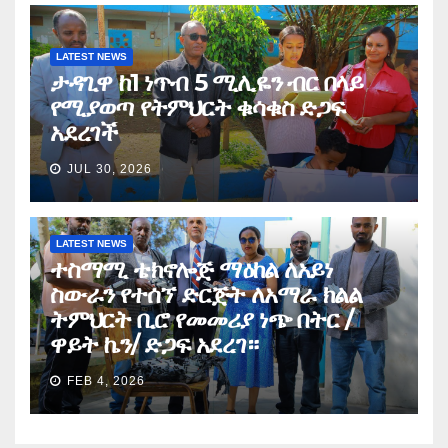
LATEST NEWS
ታዳጊዋ ከ1 ነጥብ 5 ሚሊዬን ብር በላይ
የሚያወጣ የትምህርት ቁሳቁስ ድጋፍ
አደረገች
JUL 30, 2026
LATEST NEWS
ተስማሚ ቴክኖሎጅ ማዕከል ለአይነ
ስውራን የተሰኘ ድርጅት ለአማራ ክልል
ትምህርት ቢሮ የመመሪያ ነጭ በትር /
ዋይት ኬን/ ድጋፍ አደረገ።
FEB 4, 2026