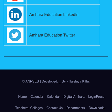
Amhara Education LinkedIn
Amhara Education Twitter
© ANRSEB
|
Developed: _ By
- Haleluya Kiflu
.
Home
Calendar
Calendar
Digital Amhara
LoginPress
Teachers’ Colleges
Contact Us
Departments
Downloads