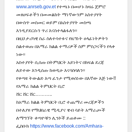
www.anrseb.gov.et
የተጫኑ በመሆኑ ከዛሬ ጀምሮ
መጸሀፍቶችን በመመልከት ማነኛውንም አስተያየት
በውስጥ መስመር ወይም በአስተያየት መስጫ
እንዲያደርሱን ጥሪ እናስተላልፋለን፡፡
በዚህ ታሪካዊ ስራ ስለተሳተፉና የዜግነት ሀላፊነትዎትን
ስልተወጡ በአማራ ክልል ተማሪዎች ስም ምስጋናችን የላቀ
ነው፡፡
አስተያየት ሲሰጡ በትምህርት አይነትና በክፍል ደረጃ
ለይተው እንዲሰጡ ከወዲሁ እናሳስባለን፡፡
የቀጣዩ ትውልድ እጣ ፈንታ የሚወሰነው በእኛው እጅ ነው!!
የአማራ ክልል ትምህርት ቢሮ
ሸር ሸር ሸር………..
ከአማራ ክልል ትምህርት ቢሮ ተጨማሪ መረጃዎችን
በተለያዩ የማህበራዊ ሚዲያና ዌብ ሳይት አማራጮች
ለማግኘት ቀጣዮቹን ሊንኮች ይጠቀሙ ::
ፌስቡክ
https://www.facebook.com/Amhara-