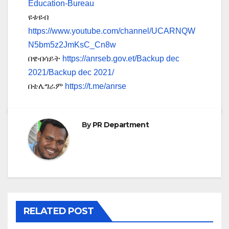
Education-Bureau
ዩቱዩብ
https://www.youtube.com/channel/UCARNQW
N5bm5z2JmKsC_Cn8w
በዌብሳይት
https://anrseb.gov.et/Backup dec
2021/Backup dec 2021/
በቴሌግራም
https://t.me/anrse
By
PR Department
RELATED POST