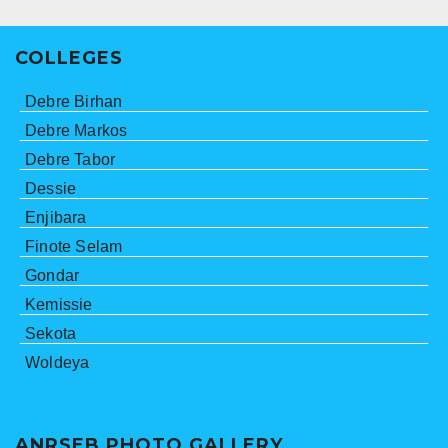
COLLEGES
Debre Birhan
Debre Markos
Debre Tabor
Dessie
Enjibara
Finote Selam
Gondar
Kemissie
Sekota
Woldeya
ANRSEB PHOTO GALLERY