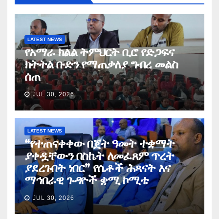
LATEST NEWS
የአማራ ክልል ትምህርት ቢሮ የድጋፍና
ክትትል ቡድን የማጠቃለያ ግብረ መልስ
ሰጠ
JUL 30, 2026
LATEST NEWS
“የተጠናቀቀው በጀት ዓመት ተቋማት
ያቀዷቸውን በስኬት ለመፈጸም ጥረት
ያደረጉበት ነበር” የሴቶች ሕጻናት እና
ማኅበራዊ ጉዳዮች ቋሚ ኮሚቴ
JUL 30, 2026