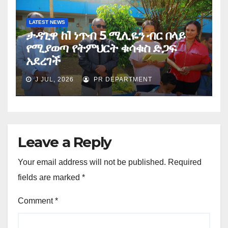
LATEST NEWS
ታዳጊዋ ከ1 ነጥብ 5 ሚሊዬን ብር በላይ
የሚያወጣ የትምህርት ቁሳቁስ ድጋፍ
አደረገች
J JUL, 2026
PR DEPARTMENT
Leave a Reply
Your email address will not be published.
Required
fields are marked
*
Comment
*