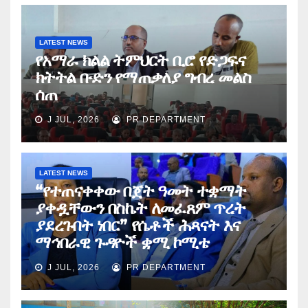
LATEST NEWS
የአማራ ክልል ትምህርት ቢሮ የድጋፍና
ክትትል ቡድን የማጠቃለያ ግብረ መልስ
ሰጠ
J JUL, 2026
PR DEPARTMENT
LATEST NEWS
“የተጠናቀቀው በጀት ዓመት ተቋማት
ያቀዷቸውን በስኬት ለመፈጸም ጥረት
ያደረጉበት ነበር” የሴቶች ሕጻናት እና
ማኅበራዊ ጉዳዮች ቋሚ ኮሚቴ
J JUL, 2026
PR DEPARTMENT