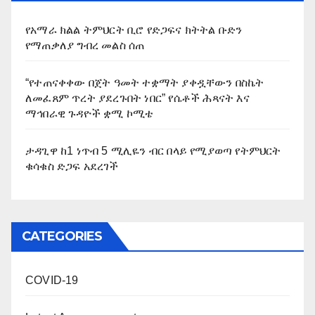
የአማራ ክልል ትምህርት ቢሮ የድጋፍና ክትትል ቡድን
የማጠቃለያ ግብረ መልስ ሰጠ
“የተጠናቀቀው በጀት ዓመት ተቋማት ያቀዷቸውን በስኬት
ለመፈጸም ጥረት ያደረጉበት ነበር” የሴቶች ሕጻናት እና
ማኅበራዊ ጉዳዮች ቋሚ ኮሚቴ
ታዳጊዋ ከ1 ነጥብ 5 ሚሊዬን ብር በላይ የሚያወጣ የትምህርት
ቁሳቁስ ድጋፍ አደረገች
CATEGORIES
COVID-19