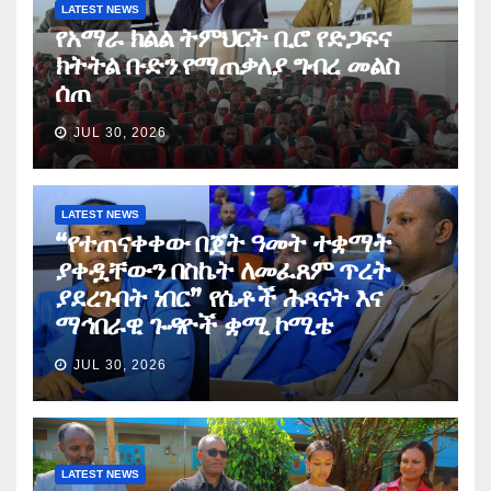
LATEST NEWS
የአማራ ክልል ትምህርት ቢሮ የድጋፍና
ክትትል ቡድን የማጠቃለያ ግብረ መልስ
ሰጠ
JUL 30, 2026
LATEST NEWS
“የተጠናቀቀው በጀት ዓመት ተቋማት
ያቀዷቸውን በስኬት ለመፈጸም ጥረት
ያደረጉበት ነበር” የሴቶች ሕጻናት እና
ማኅበራዊ ጉዳዮች ቋሚ ኮሚቴ
JUL 30, 2026
LATEST NEWS