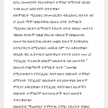
በጋራ በመወያየት የየራሳቸዉን ተሞክሮ በማንሳት በርዕሰ
ጉዳዩ ዙሪያ አስተያየት ሰጥተዋል፡፡
በትምህርት ሚኒስቴር የኮሙኒኬሽን ዳይሬክተር የሆኑት ወ/
ሮ ሐረጓ ማሞ በበኩላቸዉ በአሁኑ ሰዓት ትምህርት
ሚኒስቴር ዘርፉን ለማሳደግ ትኩረት ሰጥቶ እየሰራ መሆኑን
ገልፀዉ የሁሉም ክልል የስራዉ ባለቤቶች በስልጠናዉ
በመታገዝ ከወትሮዉ በተለየ መልኩ ከፍተኛ እንቅስቃሴ
እንዲያደርጉ በሚኒሰቴር መ/ቤቱ ስም ጥሪ አቅርበዋል፡፡
የዩኒስኮ ቼር ኢትዮጱያ አስተባባሪና የጥናት ቡድኑ መሪ ረ/
ፕሮፌሰር ጥሩወርቅ ዘላለም በዉይይቱ ላይ በመገኘት “
በአፍሪካ የጎልማሶች ትምህርት እናት ” በመባል
የሚታወቁትን የፕሮፌሰር ላላግ ባዉን የህይወት ተሞክሮ
በማንሳት ፕሮፌሰሯ ላበረከቱት በጎ አስተዋፅኦ ከፍተኛ
ምስጋና አቅርበዋል፡፡ የፕሮፌሰር ላላግ ባዉን ስራዎችና
የህይወት ተሞክሮም ለተሳታፊዎች ቀርቦ ዉይይት
ተደርጎበታል፡፡
በዉይይቱ ማጠቃለያ ተገኝተዉ ንግግር ያደረጉት የባሕር