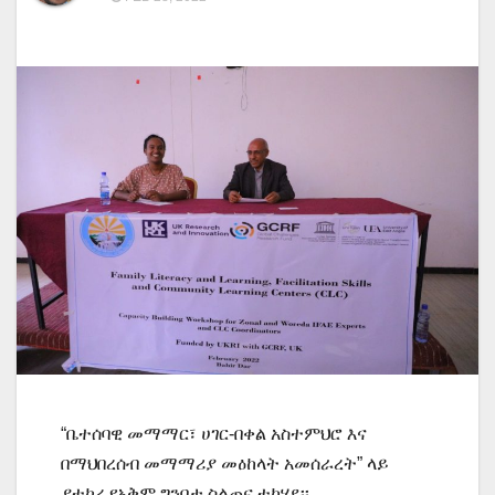
“ቤተሰባዊ መማማር፣ ሀገር-በቀል አስተምህሮ እና
በማህበረሰብ መማማሪያ መዕከላት አመሰራረት” ላይ
ያተኮረ የአቅም ግንባታ ስልጠና ተካሄደ፡፡