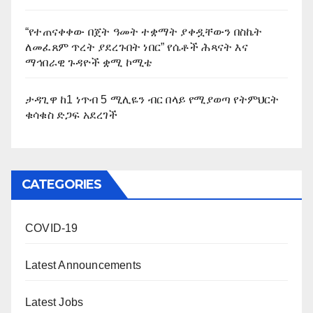
“የተጠናቀቀው በጀት ዓመት ተቋማት ያቀዷቸውን በስኬት
ለመፈጸም ጥረት ያደረጉበት ነበር” የሴቶች ሕጻናት እና
ማኅበራዊ ጉዳዮች ቋሚ ኮሚቴ
ታዳጊዋ ከ1 ነጥብ 5 ሚሊዬን ብር በላይ የሚያወጣ የትምህርት
ቁሳቁስ ድጋፍ አደረገች
CATEGORIES
COVID-19
Latest Announcements
Latest Jobs