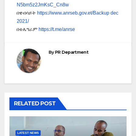
N5bm5z2JmKsC_Cn8w
በዌብሳይት
https://www.anrseb.gov.et/Backup dec
2021/
በቴሌግራም
https://t.me/anrse
By
PR Department
RELATED POST
LATEST NEWS