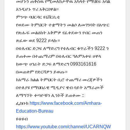
መሆኑን ጠቅሰዉ የሚመለከታቸዉ አካላት የማህበሩ አባል
እንዲሆኑ ጥሪ አቅርበዋል፡፡
ምንጭ ባህርዳር ዩኒቨርሲቲ
የወደሙ ትምህርት ተቋማትን መልሶ ለመገንባት በአጭር
የጽሑፍ መልዕክት አቅምዎ የፈቀደውን የብር መጠን
ጽፈው ወደ 9222 ይላኩ።
በቴሌብር ድጋፍ ለማድረግ የቴሌብር ቁጥራችን 9222 ን
ይጠቀሙ በተጨማሪም በቴሌብር ዓለምአቀፍ ሀዋላ
ከውጭ ሀገራት ድጋፍ ለማድረግ 0993161616
በመጠቀም የድርሻዎን ይወጡ።
ከአማራ ክልል ትምህርት ቢሮ ተጨማሪ መረጃዎችን
በተለያዩ የማህበራዊ ሚዲያና ዌብ ሳይት አማራጮች
ለማግኘት ቀጣዮቹን ሊንኮች ይጠቀሙ ::
ፌስቡክ
https://www.facebook.com/Amhara-
Education-Bureau
ዩቱዩብ
https://www.youtube.com/channel/UCARNQW