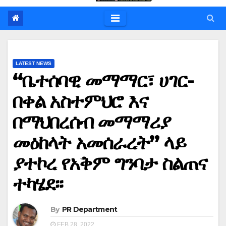
LATEST NEWS
“ቤተሰባዊ መማማር፣ ሀገር-
በቀል አስተምህሮ እና
በማህበረሰብ መማማሪያ
መዕከላት አመሰራረት” ላይ
ያተኮረ የአቅም ግንባታ ስልጠና
ተካሄደ፡፡
By
PR Department
FEB 28, 2022