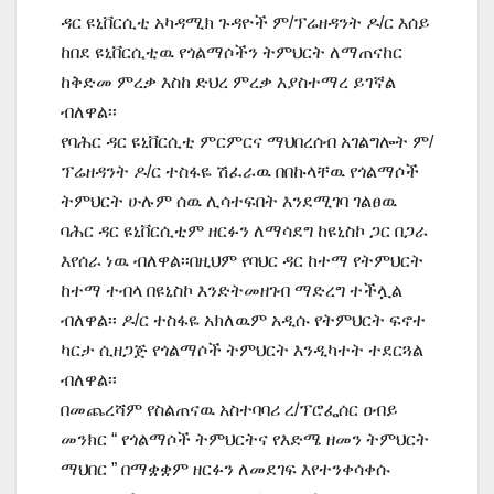
ዳር ዩኒቨርሲቲ አካዳሚክ ጉዳዮች ም/ፕሬዘዳንት ዶ/ር እሰይ
ከበደ ዩኒቨርሲቲዉ የጎልማሶችን ትምህርት ለማጠናከር
ከቅድመ ምረቃ እስከ ድህረ ምረቃ እያስተማረ ይገኛል
ብለዋል፡፡
የባሕር ዳር ዩኒቨርሲቲ ምርምርና ማህበረሰብ አገልግሎት ም/
ፕሬዘዳንት ዶ/ር ተስፋዬ ሽፈራዉ በበኩላቸዉ የጎልማሶች
ትምህርት ሁሉም ሰዉ ሊሳተፍበት እንደሚገባ ገልፀዉ
ባሕር ዳር ዩኒቨርሲቲም ዘርፉን ለማሳደግ ከዩኒስኮ ጋር በጋራ
እየሰራ ነዉ ብለዋል፡፡በዚህም የባህር ዳር ከተማ የትምህርት
ከተማ ተብላ በዩኒስኮ እንድትመዘገብ ማድረግ ተችሏል
ብለዋል፡፡ ዶ/ር ተስፋዬ አክለዉም አዲሱ የትምህርት ፍኖተ
ካርታ ሲዘጋጅ የጎልማሶች ትምህርት እንዲካተት ተደርጓል
ብለዋል፡፡
በመጨረሻም የስልጠናዉ አስተባባሪ ረ/ፕሮፌሰር ዐብይ
መንክር “ የጎልማሶች ትምህርትና የእድሜ ዘመን ትምህርት
ማህበር ” በማቋቋም ዘርፉን ለመደገፍ እየተንቀሳቀሱ