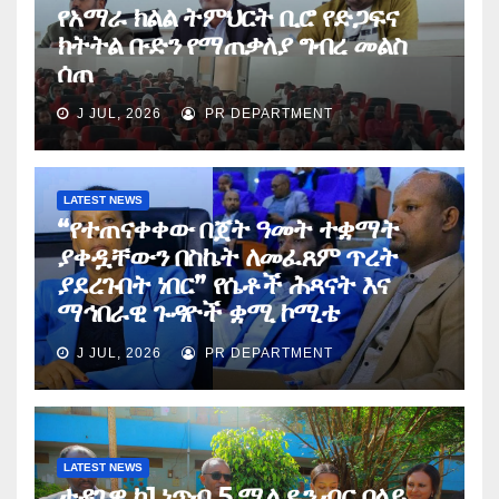
የአማራ ክልል ትምህርት ቢሮ የድጋፍና
ክትትል ቡድን የማጠቃለያ ግብረ መልስ
ሰጠ
J JUL, 2026
PR DEPARTMENT
LATEST NEWS
“የተጠናቀቀው በጀት ዓመት ተቋማት
ያቀዷቸውን በስኬት ለመፈጸም ጥረት
ያደረጉበት ነበር” የሴቶች ሕጻናት እና
ማኅበራዊ ጉዳዮች ቋሚ ኮሚቴ
J JUL, 2026
PR DEPARTMENT
LATEST NEWS
ታዳጊዋ ከ1 ነጥብ 5 ሚሊዬን ብር በላይ