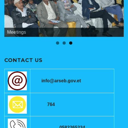
Banners
Meetings
ANRSEB Photo Gallery
CONTACT US
info@arseb.gov.et
764
0582265234