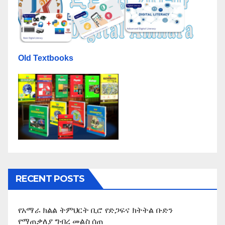
Old Textbooks
RECENT POSTS
የአማራ ክልል ትምህርት ቢሮ የድጋፍና ክትትል ቡድን
የማጠቃለያ ግብረ መልስ ሰጠ