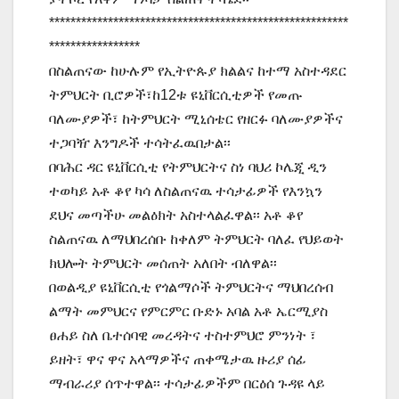
********************************************************
*****************
በስልጠናው ከሁሉም የኢትዮጱያ ክልልና ከተማ አስተዳደር
ትምህርት ቢሮዎች፣ከ12ቱ ዩኒቨርሲቲዎች የመጡ
ባለሙያዎች፣ ከትምህርት ሚኒሰቴር የዘርፉ ባለሙያዎችና
ተጋባዥ እንግዶች ተሳትፈዉበታል፡፡
በባሕር ዳር ዩኒቨርሲቲ የትምህርትና ስነ ባህሪ ኮሌጂ ዲን
ተወካይ አቶ ቆየ ካሳ ለስልጠናዉ ተሳታፊዎች የእንኳን
ደህና መጣችሁ መልዕክት አስተላልፈዋል፡፡ አቶ ቆየ
ስልጠናዉ ለማህበረሰቡ ከቀለም ትምህርት ባለፈ የህይወት
ክህሎት ትምህርት መሰጠት አለበት ብለዋል፡፡
በወልዲያ ዩኒቨርሲቲ የጎልማሶች ትምህርትና ማህበረሰብ
ልማት መምህርና የምርምር ቡድኑ አባል አቶ ኤርሚያስ
ፀሐይ ስለ ቤተሰባዊ መረዳትና ተስተምህሮ ምንነት ፣
ይዘት፣ ዋና ዋና አላማዎችና ጠቀሜታዉ ዙሪያ ሰፊ
ማብራሪያ ሰጥተዋል፡፡ ተሳታፊዎችም በርዕሰ ጉዳዩ ላይ