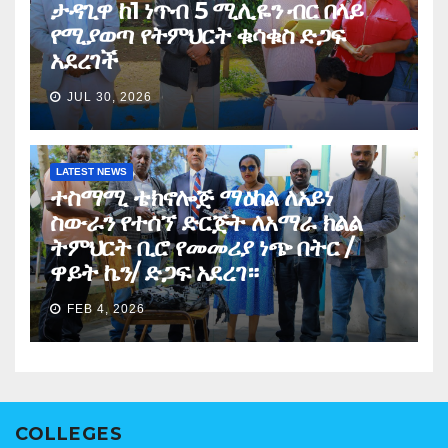
ታዳጊዋ ከ1 ነጥብ 5 ሚሊዬን ብር በላይ
የሚያወጣ የትምህርት ቁሳቁስ ድጋፍ
አደረገች
JUL 30, 2026
LATEST NEWS
ተስማሚ ቴክኖሎጅ ማዕከል ለአይነ
ስውራን የተሰኘ ድርጅት ለአማራ ክልል
ትምህርት ቢሮ የመመሪያ ነጭ በትር /
ዋይት ኬን/ ድጋፍ አደረገ።
FEB 4, 2026
COLLEGES