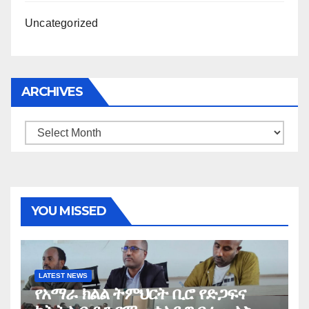
Uncategorized
ARCHIVES
Archives
YOU MISSED
LATEST NEWS
የአማራ ክልል ትምህርት ቢሮ የድጋፍና