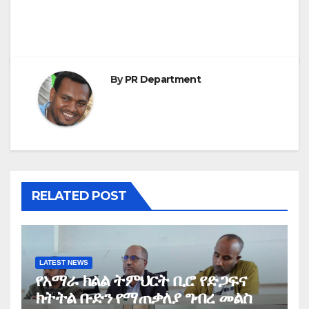
By
PR Department
RELATED POST
LATEST NEWS
የአማራ ክልል ትምህርት ቢሮ የድጋፍና
ክትትል ቡድን የማጠቃለያ ግብረ መልስ