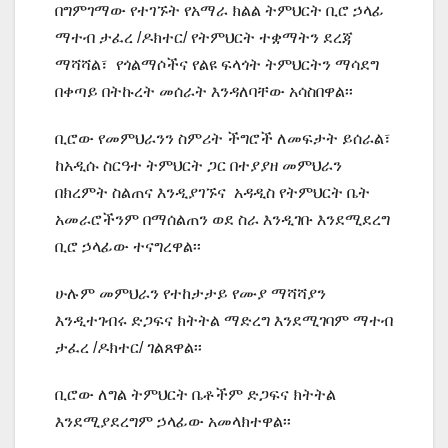
በግምገማው የተገኙት የአማራ ክልል ትምህርት ቢሮ ኃላፊ
ማተብ ታፈረ /ዶክተር/ የትምህርት ተቋማትን ደረጃ
ማሻሻል፣ የጎልማሶችና የልዩ ፍላጎት ትምህርትን ማሳደግ
በቀጣይ በትኩረት መሰራት እንዳለባቸው አሳስበዋል፡፡
ቢሮው የመምህራንን ስምሪት ችግሮች ለመፍታት ይሰራል፣
ከአዲሱ ስርዓተ ትምህርት ጋር በተያያዘ መምህራን
በክረምት ስልጠና እንዲያገኙና አዳዲስ የትምህርት ቤት
አመራሮችንም በማሰልጠን ወደ ስራ እንዲገቡ እንደሚደረግ
ቢሮ ኃላፊው ተናግረዋል፡፡
ሁሉም መምህራን የተከታታይ የሙያ ማሻሻያን
እንዲተገብሩ ድጋፍና ክትትል ማድረግ እንደሚገባም ማተብ
ታፈረ /ዶክተር/ ገልጸዋል፡፡
ቢሮው ለግል ትምህርት ቤቶችም ድጋፍና ክትትል
እንደሚያደረግም ኃላፊው አመላክተዋል፡፡