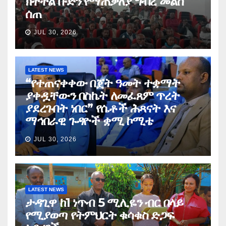
ክትትል ቡድን የማጠቃለያ ግብረ መልስ
ሰጠ
JUL 30, 2026
LATEST NEWS
“የተጠናቀቀው በጀት ዓመት ተቋማት
ያቀዷቸውን በስኬት ለመፈጸም ጥረት
ያደረጉበት ነበር” የሴቶች ሕጻናት እና
ማኅበራዊ ጉዳዮች ቋሚ ኮሚቴ
JUL 30, 2026
LATEST NEWS
ታዳጊዋ ከ1 ነጥብ 5 ሚሊዬን ብር በላይ
የሚያወጣ የትምህርት ቁሳቁስ ድጋፍ