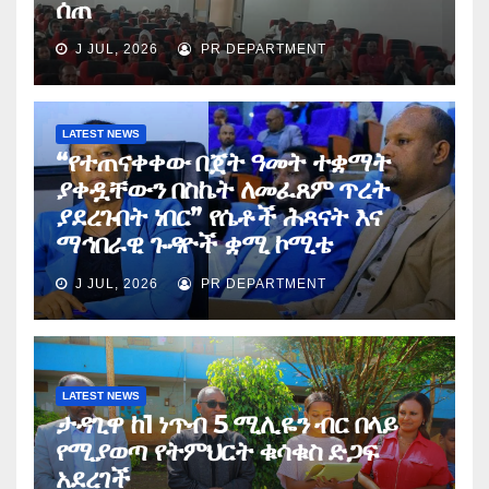
ሰጠ
J JUL, 2026
PR DEPARTMENT
LATEST NEWS
“የተጠናቀቀው በጀት ዓመት ተቋማት
ያቀዷቸውን በስኬት ለመፈጸም ጥረት
ያደረጉበት ነበር” የሴቶች ሕጻናት እና
ማኅበራዊ ጉዳዮች ቋሚ ኮሚቴ
J JUL, 2026
PR DEPARTMENT
LATEST NEWS
ታዳጊዋ ከ1 ነጥብ 5 ሚሊዬን ብር በላይ
የሚያወጣ የትምህርት ቁሳቁስ ድጋፍ
አደረገች