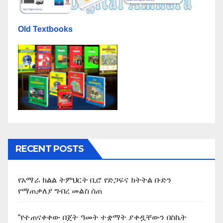
Old Textbooks
RECENT POSTS
የአማራ ክልል ትምህርት ቢሮ የድጋፍና ክትትል ቡድን
የማጠቃለያ ግብረ መልስ ሰጠ
“የተጠናቀቀው በጀት ዓመት ተቋማት ያቀዷቸውን በስኬት