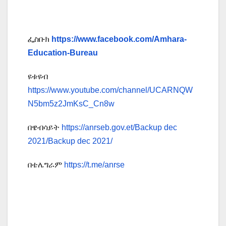
ፌስቡክ
https://www.facebook.com/Amhara-
Education-Bureau
ዩቱዩብ
https://www.youtube.com/channel/UCARNQW
N5bm5z2JmKsC_Cn8w
በዌብሳይት
https://anrseb.gov.et/Backup dec
2021/Backup dec 2021/
በቴሌግራም
https://t.me/anrse