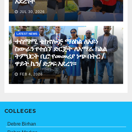
አደረገች
JUL 30, 2026
LATEST NEWS
ተስማሚ ቴክኖሎጅ ማዕከል ለአይነ
ስውራን የተሰኘ ድርጅት ለአማራ ክልል
ትምህርት ቢሮ የመመሪያ ነጭ በትር /
ዋይት ኬን/ ድጋፍ አደረገ።
FEB 4, 2026
COLLEGES
Debre Birhan