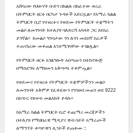
አሸባሪው የህውሃት ቡድን በክልሉ በከፈተው ወረራ
በትምህርት ዘርፉ በርካታ ጉዳቶች አድርሷል፡፡ የአማራ ክልል
ትምህርት ቢሮ የተዘረፉና የወደሙ የትምህርት ተቋማትን
መልሶ ለመገንባት ከተለያዩ ባለድርሻ አካላት ጋር እየሰራ
ይገኛል፡፡ ከመልሶ ግንባታው ጎን ለጎን መደበኛ ስራዎች
ተጠናክረው መቀጠል እንደሚገባቸው ተገልጿል፡፡
የትምህርት ዘርፉ አገልግሎት አሰጣጡን በቴክኖሎጅ
በማስደግፍ ለማዘመን አቅጣጫ ተቀምጧል፡፡
የወደሙና የተዘረፉ የትምህርት ተቋሞቻችንን መልሶ
ለመገንባት አቅምዎ የፈቀደውን የገንዘብ መጠን ወደ 9222
በአጭር የጽሁፍ መልእክት ይላኩ፡፡
ከአማራ ክልል ትምህርት ቢሮ ተጨማሪ መረጃዎችን
በተለያዩ የማህበራዊ ሚዲያና ዌብ ሳይት አማራጮች
ለማግኘት ቀጣዮቹን ሊንኮች ይጠቀሙ ::