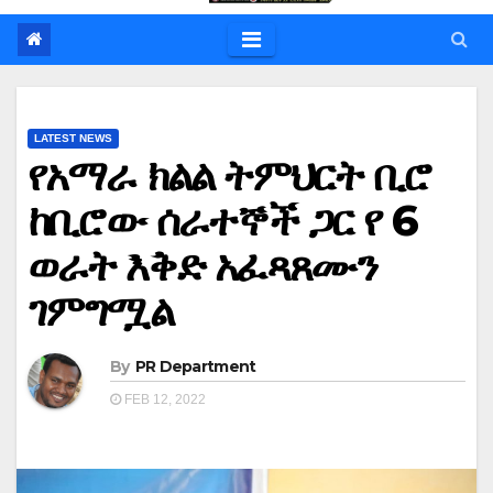
LATEST NEWS
የአማራ ክልል ትምህርት ቢሮ
ከቢሮው ሰራተኞች ጋር የ 6
ወራት እቅድ አፈጻጸሙን
ገምግሟል
By
PR Department
FEB 12, 2022