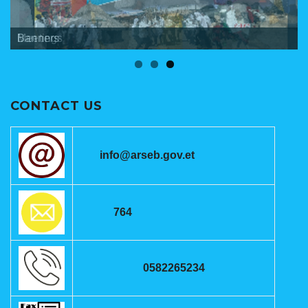
Banners
Meetings
ANRSEB Photo Gallery
CONTACT US
info@arseb.gov.et
764
0582265234