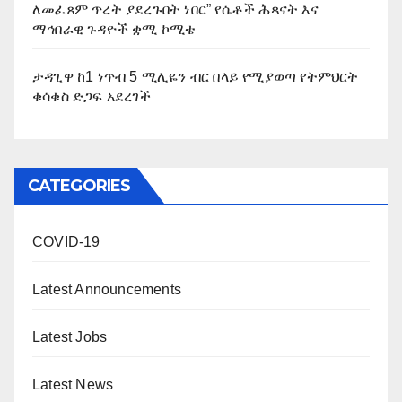
ለመፈጸም ጥረት ያደረጉበት ነበር” የሴቶች ሕጻናት እና
ማኅበራዊ ጉዳዮች ቋሚ ኮሚቴ
ታዳጊዋ ከ1 ነጥብ 5 ሚሊዬን ብር በላይ የሚያወጣ የትምህርት
ቁሳቁስ ድጋፍ አደረገች
CATEGORIES
COVID-19
Latest Announcements
Latest Jobs
Latest News