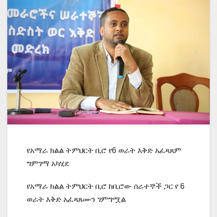
የአማራ ክልል ትምህርት ቢሮ የ6 ወራት እቅድ አፈጻጸም
ግምገማ አካሂደ
የአማራ ክልል ትምህርት ቢሮ ከቢሮው ሰራተኞች ጋር የ 6
ወራት እቅድ አፈጻጸሙን ገምግሟል